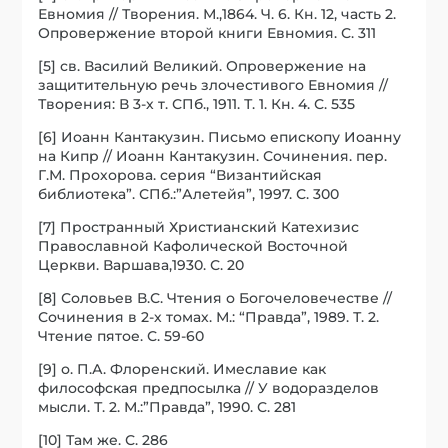
Евномия // Творения. М.,1864. Ч. 6. Кн. 12, часть 2.
Опровержение второй книги Евномия. С. 311
[5] св. Василий Великий. Опровержение на
защитительную речь злочестивого Евномия //
Творения: В 3-х т. СПб., 1911. Т. 1. Кн. 4. С. 535
[6] Иоанн Кантакузин. Письмо епископу Иоанну
на Кипр // Иоанн Кантакузин. Сочинения. пер.
Г.М. Прохорова. серия “Византийская
библиотека”. СПб.:”Алетейя”, 1997. С. 300
[7] Пространный Христианский Катехизис
Православной Кафолической Восточной
Церкви. Варшава,1930. С. 20
[8] Соловьев В.С. Чтения о Богочеловечестве //
Сочинения в 2-х томах. М.: “Правда”, 1989. Т. 2.
Чтение пятое. С. 59-60
[9] о. П.А. Флоренский. Имеславие как
философская предпосылка // У водоразделов
мысли. Т. 2. М.:”Правда”, 1990. С. 281
[10] Там же. С. 286