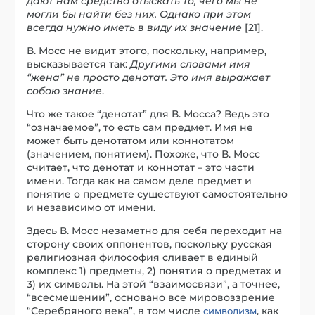
дают нам средство отыскать то, чего мы не
могли бы найти без них. Однако при этом
всегда нужно иметь в виду их значение
[21].
В. Мосс не видит этого, поскольку, например,
высказывается так:
Другими словами имя
“жена” не просто денотат. Это имя выражает
собою знание
.
Что же такое “денотат” для В. Мосса? Ведь это
“означаемое”, то есть сам предмет. Имя не
может быть денотатом или коннотатом
(значением, понятием). Похоже, что В. Мосс
считает, что денотат и коннотат – это части
имени. Тогда как на самом деле предмет и
понятие о предмете существуют самостоятельно
и независимо от имени.
Здесь В. Мосс незаметно для себя переходит на
сторону своих оппонентов, поскольку русская
религиозная философия сливает в единый
комплекс 1) предметы, 2) понятия о предметах и
3) их символы. На этой “взаимосвязи”, а точнее,
“всесмешении”, основано все мировоззрение
“Серебряного века”, в том числе
, как
символизм