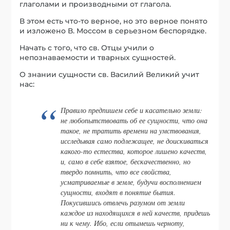
глаголами и производными от глагола.
В этом есть что-то верное, но это верное понято
и изложено В. Моссом в серьезном беспорядке.
Начать с того, что св. Отцы учили о
непознаваемости и тварных сущностей.
О знании сущности св. Василий Великий учит
нас:
Правило предпишем себе и касательно земли:
не любопытствовать об ее сущности, что она
такое, не тратить времени на умствования,
исследывая само подлежащее, не доискиваться
какого-то естества, которое лишено качеств,
и, само в себе взятое, бескачественно, но
твердо помнить, что все свойства,
усматриваемые в земле, будучи восполнением
сущности, входят в понятие бытия.
Покусившись отвлечь разумом от земли
каждое из находящихся в ней качеств, придешь
ни к чему. Ибо, если отымешь черноту,