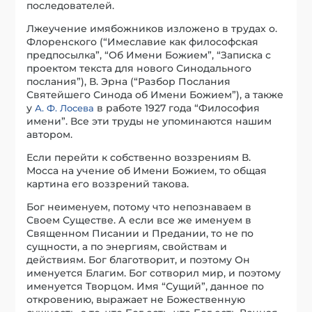
последователей.
Лжеучение имябожников изложено в трудах о.
Флоренского (“Имеславие как философская
предпосылка”, “Об Имени Божием”, “Записка с
проектом текста для нового Синодального
послания”), В. Эрна (“Разбор Послания
Святейшего Синода об Имени Божием”), а также
у
в работе 1927 года “Философия
А. Ф. Лосева
имени”. Все эти труды не упоминаются нашим
автором.
Если перейти к собственно воззрениям В.
Мосса на учение об Имени Божием, то общая
картина его воззрений такова.
Бог неименуем, потому что непознаваем в
Своем Существе. А если все же именуем в
Священном Писании и Предании, то не по
сущности, а по энергиям, свойствам и
действиям. Бог благотворит, и поэтому Он
именуется Благим. Бог сотворил мир, и поэтому
именуется Творцом. Имя “Сущий”, данное по
откровению, выражает не Божественную