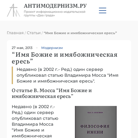
Главная
Статьи
/
/
“Имя Божие и имябожническая ересь”
27 мая, 2013
Модернизм
“Имя Божие и имябожническая
ересь”
Недавно (в 2002 г.- Ред.) один сервер
опубликовал статью Владимира Мосса "Имя
Божие и имябожническая ересь".
О статье В. Мосса “Имя Божие и
имябожническая ересь”
Недавно (в 2002 г.-
Ред.) один сервер
опубликовал статью
Владимира Мосса
“Имя Божие и
имябожническая