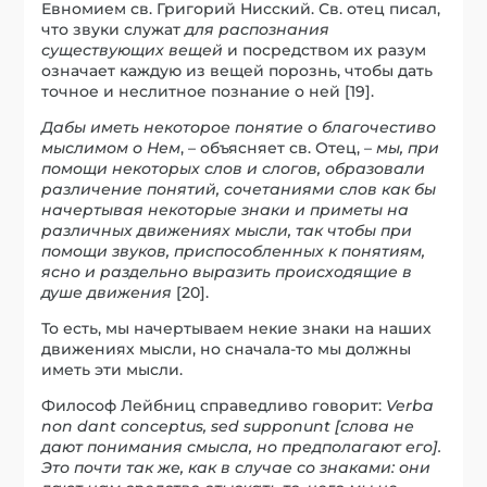
Евномием св. Григорий Нисский. Св. отец писал,
что звуки служат
для распознания
существующих вещей
и посредством их разум
означает каждую из вещей порознь, чтобы дать
точное и неслитное познание о ней [19].
Дабы иметь некоторое понятие о благочестиво
мыслимом о Нем
, – объясняет св. Отец, –
мы, при
помощи некоторых слов и слогов, образовали
различение понятий, сочетаниями слов как бы
начертывая некоторые знаки и приметы на
различных движениях мысли, так чтобы при
помощи звуков, приспособленных к понятиям,
ясно и раздельно выразить происходящие в
душе движения
[20].
То есть, мы начертываем некие знаки на наших
движениях мысли, но сначала-то мы должны
иметь эти мысли.
Философ Лейбниц справедливо говорит:
Verba
non dant conceptus, sed supponunt [слова не
дают понимания смысла, но предполагают его].
Это почти так же, как в случае со знаками: они