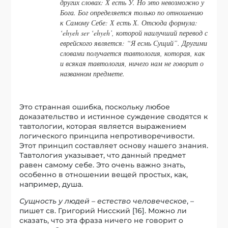
других словах: Х есть У. Но это невозможно у
Бога. Бог определяется только по отношению
к Самому Себе: Х есть Х. Отсюда формула:
‘ehyeh ser ‘ehyeh’, которой наилучший перевод с
еврейского является: “Я есмь Сущий”. Другими
словами получается тавтология, которая, как
и всякая тавтология, ничего нам не говорит о
названном предмете.
Это странная ошибка, поскольку любое
доказательство и истинное суждение сводятся к
тавтологии, которая является выражением
логического принципа непротиворечивости.
Этот принцип составляет основу нашего знания.
Тавтология указывает, что данный предмет
равен самому себе. Это очень важно знать,
особенно в отношении вещей простых, как,
например, душа.
Сущность у людей – естество человеческое
, –
пишет св. Григорий Нисский [16]. Можно ли
сказать, что эта фраза ничего не говорит о