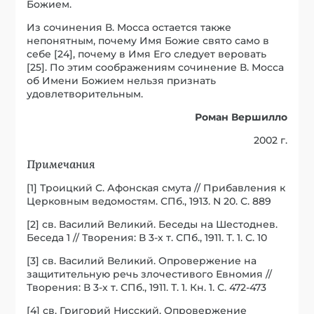
Божием.
Из сочинения В. Мосса остается также
непонятным, почему Имя Божие свято само в
себе [24], почему в Имя Его следует веровать
[25]. По этим соображениям сочинение В. Мосса
об Имени Божием нельзя признать
удовлетворительным.
Роман Вершилло
2002 г.
Примечания
[1] Троицкий С. Афонская смута // Прибавления к
Церковным ведомостям. СПб., 1913. N 20. С. 889
[2] св. Василий Великий. Беседы на Шестоднев.
Беседа 1 // Творения: В 3-х т. СПб., 1911. Т. 1. С. 10
[3] св. Василий Великий. Опровержение на
защитительную речь злочестивого Евномия //
Творения: В 3-х т. СПб., 1911. Т. 1. Кн. 1. С. 472-473
[4] св. Григорий Нисский. Опровержение