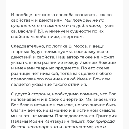
И вообще нет иного способа познавать, как по
свойствам и действиям.
Мы познаем не по
сущностям, а по именам и по действиям
, – учит
св. Василий [5]. А именуем сущности по их
свойствам, действиям, энергиям.
Следовательно, по логике В. Мосса, и вещи
тварные будут неименуемы, поскольку все от
действий и свойств. Наш автор также не может
указать, в чем различие между Именем Божиим
и именами тварных предметов. По его схеме,
разницы нет никакой, тогда как целью любого
православного сочинения об Имени Божием
является указание такого отличия.
С другой стороны, необходимо помнить, что Бог
непознаваем и в Своих энергиях. Мы знаем, что
Бог благ в истинном смысле, но что значит быть
благим вечно, неизменно и в истинном смысле,
мы знать не можем. Последователь св. Григория
Паламы Иоанн Кантакузин пишет:
Как природа
Божия несотворенна и неизъяснима, так и