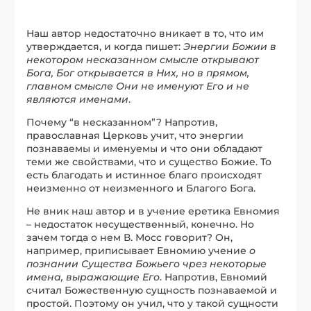
Наш автор недостаточно вникает в то, что им
утверждается, и когда пишет:
Энергии Божии в
некотором несказанном смысле открывают
Бога, Бог открывается в Них, но в прямом,
главном смысле Они не именуют Его и не
являются именами
.
Почему “в несказанном”? Напротив,
православная Церковь учит, что энергии
познаваемы и именуемы и что они обладают
теми же свойствами, что и существо Божие. То
есть благодать и истинное благо происходят
неизменно от неизменного и Благого Бога.
Не вник наш автор и в учение еретика Евномия
– недостаток несущественный, конечно. Но
зачем тогда о нем В. Мосс говорит? Он,
например, приписывает Евномию учение
о
познании Существа Божьего чрез некоторые
имена, выражающие Его
. Напротив, Евномий
считал Божественную сущность познаваемой и
простой. Поэтому он учил, что у такой сущности