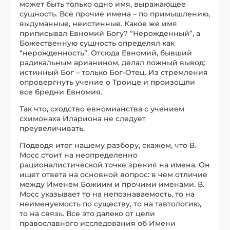
может быть только одно имя, выражающее
сущность. Все прочие имена – по примышлению,
выдуманные, неистинные. Какое же имя
приписывал Евномий Богу? “Нерожденный”, а
Божественную сущность определял как
“нерожденность”. Отсюда Евномий, бывший
радикальным арианином, делал ложный вывод:
истинный Бог – только Бог-Отец. Из стремления
опровергнуть учение о Троице и произошли
все бредни Евномия.
Так что, сходство евномианства с учением
схимонаха Илариона не следует
преувеличивать.
Подводя итог нашему разбору, скажем, что В.
Мосс стоит на неопределенно
рационалистической точке зрения на имена. Он
ищет ответа на основной вопрос: в чем отличие
между Именем Божиим и прочими именами. В.
Мосс указывает то на непознаваемость, то на
неименуемость по существу, то на тавтологию,
то на связь. Все это далеко от цели
православного исследования об Имени