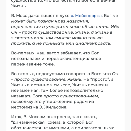
сущность, а то, что Бог есть, что Бог есть Вечная
Жизнь.
В. Мосс даже пишет в духе
: Бог
не
о. Мейендорфа
может быть познан чрез названия,
определения и умозрительные объяснения. Ибо
Он – просто существование, жизнь, а жизнь в
экзистенциальном смысле можно только
прожить, а не понимать или анализировать
.
Во-первых, наш автор забывает, что Бог
непознаваем и через экзистенциальное
переживание тоже.
Во-вторых, недопустимо говорить о Боге, что
Он
– просто существование, жизнь
. Не “просто”, а
Жизнь в истинном смысле, Жизнь вечная и
неизменная. Тем более непозволительно
называть Бога
просто существованием
,
поскольку это утверждение родом из
неотомизма Э. Жильсона.
Итак, В. Моссом выстроена, так сказать,
“динамическая” схема, в которой Бог
обозначается не именами, а прилагательными,