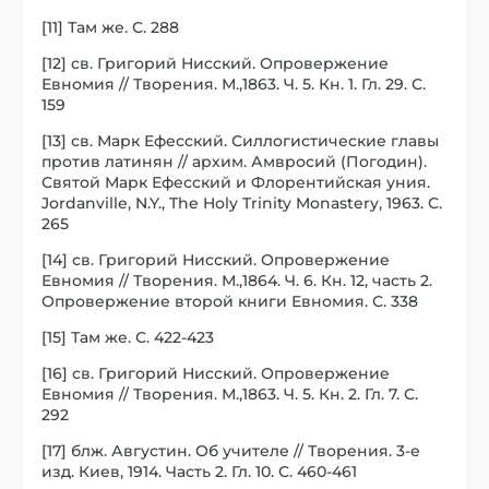
[11] Там же. С. 288
[12] св. Григорий Нисский. Опровержение
Евномия // Творения. М.,1863. Ч. 5. Кн. 1. Гл. 29. С.
159
[13] св. Марк Ефесский. Силлогистические главы
против латинян // архим. Амвросий (Погодин).
Святой Марк Ефесский и Флорентийская уния.
Jordanville, N.Y., The Holy Trinity Monastery, 1963. С.
265
[14] св. Григорий Нисский. Опровержение
Евномия // Творения. М.,1864. Ч. 6. Кн. 12, часть 2.
Опровержение второй книги Евномия. С. 338
[15] Там же. С. 422-423
[16] св. Григорий Нисский. Опровержение
Евномия // Творения. М.,1863. Ч. 5. Кн. 2. Гл. 7. С.
292
[17] блж. Августин. Об учителе // Творения. 3-е
изд. Киев, 1914. Часть 2. Гл. 10. С. 460-461