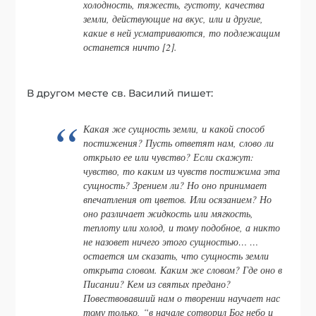
холодность, тяжесть, густоту, качества
земли, действующие на вкус, или и другие,
какие в ней усматриваются, то подлежащим
останется ничто [2].
В другом месте св. Василий пишет:
Какая же сущность земли, и какой способ
постижения? Пусть ответят нам, слово ли
открыло ее или чувство? Если скажут:
чувство, то каким из чувств постижима эта
сущность? Зрением ли? Но оно принимает
впечатления от цветов. Или осязанием? Но
оно различает жидкость или мягкость,
теплоту или холод, и тому подобное, а никто
не назовет ничего этого сущностью… …
остается им сказать, что сущность земли
открыта словом. Каким же словом? Где оно в
Писании? Кем из святых предано?
Повествовавший нам о творении научает нас
тому только, “в начале сотворил Бог небо и