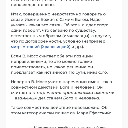
непоследовательно.
Итак, совершенно недостаточно говорить о
связи Имени Божия с Самим Богом. Надо
указать, какая это связь. Об этом и идет спор:
одни говорят, что связано по существу,
естественным образом (имяславцы), а другие,
что по договоренности, условно (например,
и др.).
митр. Антоний (Храповицкий)
Если В. Мосс считает обе эти позиции
неправильными, то это можно только
приветствовать, но какое решение он
предлагает как истинное? По сути, никакого.
Неверно В. Мосс учит о наречении имен, как о
совместном действии Бога и человека. Он
считает
акт наречения правильными именами
… взаимным действием Бога и человека
.
Такое совместное действие невозможно. Об
этом категорически пишет св. Марк Ефесский:
Невозможно, чтобы одно числом действие