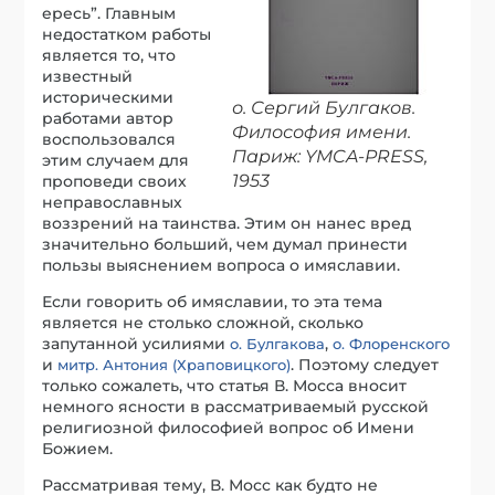
ересь”. Главным
недостатком работы
является то, что
известный
историческими
о. Сергий Булгаков.
работами автор
Философия имени.
воспользовался
Париж: YMCA-PRESS,
этим случаем для
1953
проповеди своих
неправославных
воззрений на таинства. Этим он нанес вред
значительно больший, чем думал принести
пользы выяснением вопроса о имяславии.
Если говорить об имяславии, то эта тема
является не столько сложной, сколько
запутанной усилиями
,
о. Булгакова
о. Флоренского
и
. Поэтому следует
митр. Антония (Храповицкого)
только сожалеть, что статья В. Мосса вносит
немного ясности в рассматриваемый русской
религиозной философией вопрос об Имени
Божием.
Рассматривая тему, В. Мосс как будто не