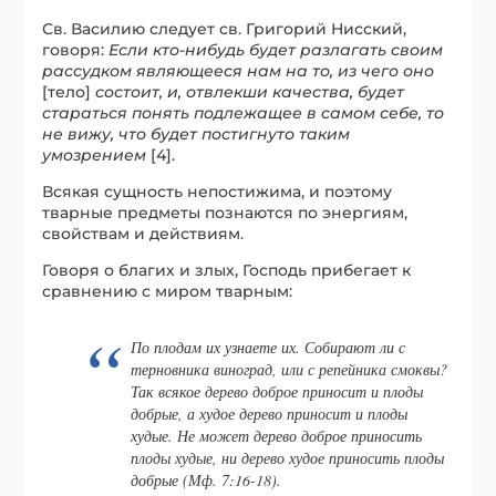
Св. Василию следует св. Григорий Нисский,
говоря:
Если кто-нибудь будет разлагать своим
рассудком являющееся нам на то, из чего оно
[тело]
состоит, и, отвлекши качества, будет
стараться понять подлежащее в самом себе, то
не вижу, что будет постигнуто таким
умозрением
[4].
Всякая сущность непостижима, и поэтому
тварные предметы познаются по энергиям,
свойствам и действиям.
Говоря о благих и злых, Господь прибегает к
сравнению с миром тварным:
По плодам их узнаете их. Собирают ли с
терновника виноград, или с репейника смоквы?
Так всякое дерево доброе приносит и плоды
добрые, а худое дерево приносит и плоды
худые. Не может дерево доброе приносить
плоды худые, ни дерево худое приносить плоды
добрые (Мф. 7:16-18).