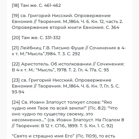
[18] Там же. С. 461-462
[19] св. Григорий Нисский. Опровержение
Евномия // Творения. М.,1864. Ч. 6. Кн. 12, часть 2.
Опровержение второй книги Евномия. С. 364
[20] Там же. С. 331-332
[21] Лейбниц Г.В. Письмо Фуше // Сочинения в 4-
х т. М.:”Мысль”,1984. Т. 3. С. 292
[22] Аристотель. Об истолковании // Сочинения:
В 4-х т. М.: “Мысль”, 1978. Т. 2. Гл. 4. 17a. С. 95
[23] св. Григорий Нисский. Опровержение
Евномия // Творения. М.,1864. Ч. 6. Кн. 7, Гл. 5. С.
93-94
[24] Св. Иоанн Златоуст толкует слова: “Яко
чудно имя Твое по всей земли!” (Пс. 8:2): “Что
оно чудно по существу своему, это
несомненно…” (св. Иоанн Златоуст. На Псалом 8
// Творения: В 12 т. СПб., 1899. Т. 5. Кн. 1. С. 92)
“Свято и страшно имя Его” (Пс. 110:9), то есть