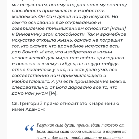
мы искусствам, потому что, дав нашему естеству
способность примышлять и изобретать
желаемое, Он Сам довел нас до искусств. На
сем-то основании все открываемое и
совершаемое примышлением относится [нами]
к Виновнику этой способности. Так и врачебное
искусство открыла жизнь, однако не погрешит
тот, кто скажет, что врачебное искусство есть
дар Божий. И все, что изобретено в жизни
человеческой для мира или войны пригодного
и полезного к чему-нибудь, не откуда-нибудь
отвне появилось у нас, но есть дело ума, все
соответственно нам примышляющего и
изобретающего. А ум есть произведение Божие:
следовательно, от Бога даровано все то, что
дано нам умом
[14].
Св. Григорий прямо относит это к наречению
имен Адамом:
Разумная сила души, происшедши таковою от
Бога, затем сама собой движется и взирает на
вещи, а для того, чтобы знание не потерпело