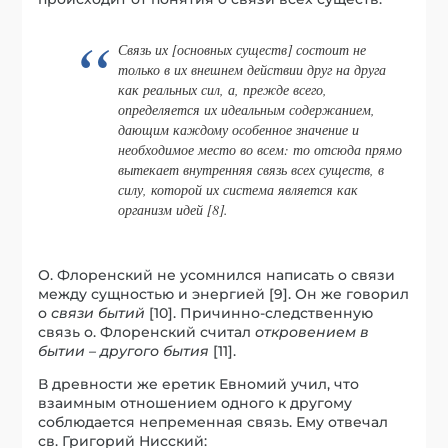
Связь их [основных существ] состоит не
только в их внешнем действии друг на друга
как реальных сил, а, прежде всего,
определяется их идеальным содержанием,
дающим каждому особенное значение и
необходимое место во всем: то отсюда прямо
вытекает внутренняя связь всех существ, в
силу, которой их система является как
организм идей [8].
О. Флоренский не усомнился написать о связи
между сущностью и энергией [9]. Он же говорил
о
связи бытий
[10]. Причинно-следственную
связь о. Флоренский считал
откровением в
бытии – другого бытия
[11].
В древности же еретик Евномий учил, что
взаимным отношением одного к другому
соблюдается непременная связь. Ему отвечал
св. Григорий Нисский: