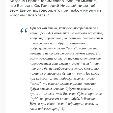
Когда мы произносим слово “Бог”, то мыслим,
что Бог есть. Св. Григорий Нисский пишет об
этом Евномию, говоря, что при любом имени мы
мыслим слово “есть”.
При всяком имени, которое употребляется в
нашей речи для означения Божеского естества,
например: праведный, нетленный, бессмертный
и нерожденный, и других, непременно
подразумевается слово “есть”, хотя бы это
речение и не сопровождалось звуком слова. Но
разум говорящего или слушающего непременно
приурочивает эти имена к слову “есть”, так
что если бы не прибавлялось этого слова, то
название относилось бы ни к чему… Но когда
при каждом имени подразумевается слово
“есть”, то вышесказанные имена, конечно,
будут иметь значение, будучи мыслимы о
сущем. …сказав, что Бог есть Судия, при слове
“суд” мы разумеем какое-нибудь действие в
Нем, а при слове “есть” обращаем мысль на
само подлежащее [23].