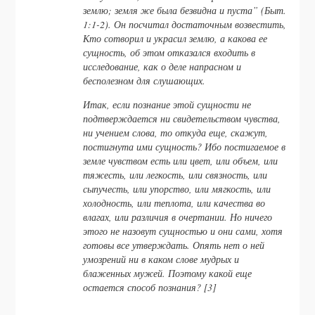
землю; земля же была безвидна и пуста” (Быт.
1:1-2). Он посчитал достаточным возвестить,
Кто сотворил и украсил землю, а какова ее
сущность, об этом отказался входить в
исследование, как о деле напрасном и
бесполезном для слушающих.
Итак, если познание этой сущности не
подтверждается ни свидетельством чувства,
ни учением слова, то откуда еще, скажут,
постигнута ими сущность? Ибо постигаемое в
земле чувством есть или цвет, или объем, или
тяжесть, или легкость, или связность, или
сыпучесть, или упорство, или мягкость, или
холодность, или теплота, или качества во
влагах, или различия в очертании. Но ничего
этого не назовут сущностью и они сами, хотя
готовы все утверждать. Опять нет о ней
умозрений ни в каком слове мудрых и
блаженных мужей. Поэтому какой еще
остается способ познания? [3]