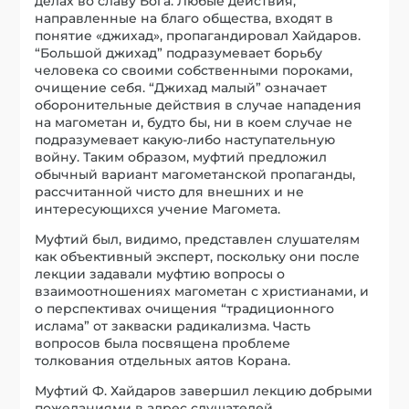
делах во славу Бога. Любые действия,
направленные на благо общества, входят в
понятие «джихад», пропагандировал Хайдаров.
“Большой джихад” подразумевает борьбу
человека со своими собственными пороками,
очищение себя. “Джихад малый” означает
оборонительные действия в случае нападения
на магометан и, будто бы, ни в коем случае не
подразумевает какую-либо наступательную
войну. Таким образом, муфтий предложил
обычный вариант магометанской пропаганды,
рассчитанной чисто для внешних и не
интересующихся учение Магомета.
Муфтий был, видимо, представлен слушателям
как объективный эксперт, поскольку они после
лекции задавали муфтию вопросы о
взаимоотношениях магометан с христианами, и
о перспективах очищения “традиционного
ислама” от закваски радикализма. Часть
вопросов была посвящена проблеме
толкования отдельных аятов Корана.
Муфтий Ф. Хайдаров завершил лекцию добрыми
пожеланиями в адрес слушателей.