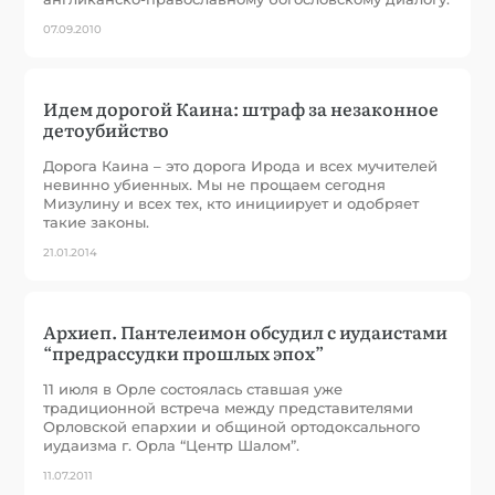
07.09.2010
Идем дорогой Каина: штраф за незаконное
детоубийство
Дорога Каина – это дорога Ирода и всех мучителей
невинно убиенных. Мы не прощаем сегодня
Мизулину и всех тех, кто инициирует и одобряет
такие законы.
21.01.2014
Архиеп. Пантелеимон обсудил с иудаистами
“предрассудки прошлых эпох”
11 июля в Орле состоялась ставшая уже
традиционной встреча между представителями
Орловской епархии и общиной ортодоксального
иудаизма г. Орла “Центр Шалом”.
11.07.2011