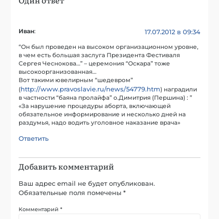
Иван
:
17.07.2012 в 09:34
“Он был проведен на высоком организационном уровне,
в чем есть большая заслуга Президента Фестиваля
Сергея Чеснокова…” – церемония “Оскара” тоже
высокоорганизованная…
Вот такими ювелирным “шедевром”
http://www.pravoslavie.ru/news/54779.htm
(
) наградили
в частности “баяна пролайфа” о.Димитрия (Першина) : ”
«За нарушение процедуры аборта, включающей
обязательное информирование и несколько дней на
раздумья, надо водить уголовное наказание врача»
Ответить
Добавить комментарий
Ваш адрес email не будет опубликован.
Обязательные поля помечены
*
Комментарий
*