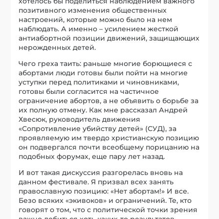
хотелось бы поделиться наблюдением важного
позитивного изменения общественных
настроений, которые можно было на нем
наблюдать. А именно – усилением жесткой
антиабортной позиции движений, защищающих
нерожденных детей.
Чего греха таить: раньше многие борющиеся с
абортами люди готовы были пойти на многие
уступки перед политиками и чиновниками,
готовы были согласится на частичное
ограничение абортов, а не объявить о борьбе за
их полную отмену. Как мне рассказал Андрей
Хвесюк, руководитель движения
«Сопротивление убийству детей» (СУД), за
проявляемую им твердо христианскую позицию
он подвергался почти всеобщему порицанию на
подобных форумах, еще пару лет назад.
И вот такая дискуссия разгорелась вновь на
данном фестивале. Я призвал всех занять
православную позицию: «Нет абортам!» И все.
Безо всяких «экивоков» и ограничений. Те, кто
говорят о том, что с политической точки зрения
важно добиться хоть каких-то результатов,