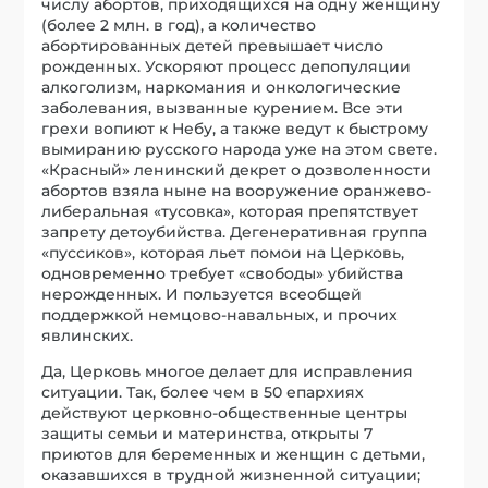
числу абортов, приходящихся на одну женщину
(более 2 млн. в год), а количество
абортированных детей превышает число
рожденных. Ускоряют процесс депопуляции
алкоголизм, наркомания и онкологические
заболевания, вызванные курением. Все эти
грехи вопиют к Небу, а также ведут к быстрому
вымиранию русского народа уже на этом свете.
«Красный» ленинский декрет о дозволенности
абортов взяла ныне на вооружение оранжево-
либеральная «тусовка», которая препятствует
запрету детоубийства. Дегенеративная группа
«пуссиков», которая льет помои на Церковь,
одновременно требует «свободы» убийства
нерожденных. И пользуется всеобщей
поддержкой немцово-навальных, и прочих
явлинских.
Да, Церковь многое делает для исправления
ситуации. Так, более чем в 50 епархиях
действуют церковно-общественные центры
защиты семьи и материнства, открыты 7
приютов для беременных и женщин с детьми,
оказавшихся в трудной жизненной ситуации;