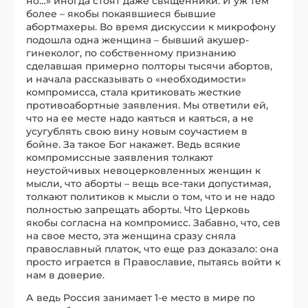
но…» иногда стоят даже священники. И уж тем
более – якобы покаявшиеся бывшие
абортмахеры. Во время дискуссии к микрофону
подошла одна женщина – бывший акушер-
гинеколог, по собственному признанию
сделавшая примерно полторы тысячи абортов,
и начала рассказывать о «необходимости»
компромисса, стала критиковать жесткие
противоабортные заявления. Мы ответили ей,
что на ее месте надо каяться и каяться, а не
усугублять свою вину новым соучастием в
бойне. За такое Бог накажет. Ведь всякие
компромиссные заявления толкают
неустойчивых невоцерковленных женщин к
мысли, что аборты – вещь все-таки допустимая,
толкают политиков к мысли о том, что и не надо
полностью запрещать аборты. Что Церковь
якобы согласна на компромисс. Забавно, что, сев
на свое место, эта женщина сразу сняла
православный платок, что еще раз доказало: она
просто играется в Православие, пытаясь войти к
нам в доверие.
А ведь Россия занимает 1-е место в мире по