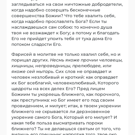
заглядываться на свои ничтожные добродетели,
когда надобно созерцать бесконечные
совершенства Божии? Что тебе хвалить себя,
когда надобно прославлять Бога? Если ты
наслаждаешься сам собою: то конечно душа
твоя не возжаждет к Богу; а потому и благодать
Его не прийдет упоить тебя от тука дома Его
потоком сладости Его.
Фарисей в молитве не только хвалил себя, но и
порицал других.
Несмь якоже прочии человецы,
хищницы, неправедницы, прелюбодее, или
якоже сей мытарь
. Сих слов не оправдает и
человек незлобивый и кроткий: как оправдает
их Бог всеблагий, человеколюбивый, Которого
щедроты на всех делех Его? Пред лицем
Божиим ты укоряешь ближнего, как порочного,
как преступника: но Бог имеет его под своим
провидением, и милует; итак, в твоем укорении
ближнего не скрывается ли дерзновенное
укорение самого Бога, Который его милует? И
какая тебе польза высматривать пороки
ближнего? Ты не делаешься святым от того, что
видишь его грешным; напротив того, твое око,