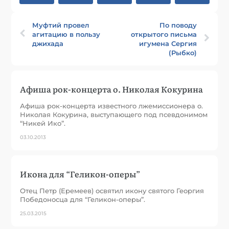
Муфтий провел
По поводу
агитацию в пользу
открытого письма
джихада
игумена Сергия
(Рыбко)
Афиша рок-концерта о. Николая Кокурина
Афиша рок-концерта известного лжемиссионера о.
Николая Кокурина, выступающего под псевдонимом
“Никей Ико”.
03.10.2013
Икона для “Геликон-оперы”
Отец Петр (Еремеев) освятил икону святого Георгия
Победоносца для “Геликон-оперы”.
25.03.2015