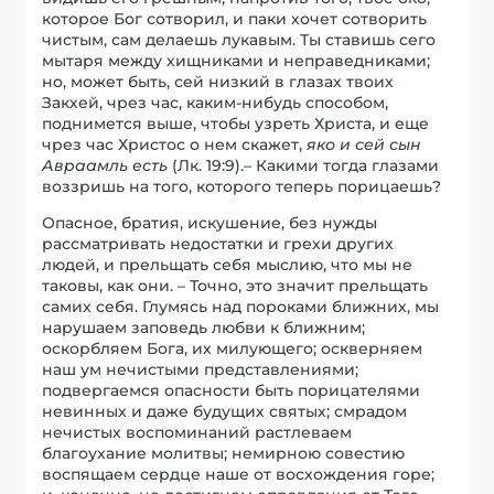
которое Бог сотворил, и паки хочет сотворить
чистым, сам делаешь лукавым. Ты ставишь сего
мытаря между хищниками и неправедниками;
но, может быть, сей низкий в глазах твоих
Закхей, чрез час, каким-нибудь способом,
поднимется выше, чтобы узреть Христа, и еще
чрез час Христос о нем скажет,
яко и сей сын
Авраамль есть
(Лк. 19:9).– Какими тогда глазами
воззришь на того, которого теперь порицаешь?
Опасное, братия, искушение, без нужды
рассматривать недостатки и грехи других
людей, и прельщать себя мыслию, что мы не
таковы, как они. – Точно, это значит прельщать
самих себя. Глумясь над пороками ближних, мы
нарушаем заповедь любви к ближним;
оскорбляем Бога, их милующего; оскверняем
наш ум нечистыми представлениями;
подвергаемся опасности быть порицателями
невинных и даже будущих святых; смрадом
нечистых воспоминаний растлеваем
благоухание молитвы; немирною совестию
воспящаем сердце наше от восхождения горе;