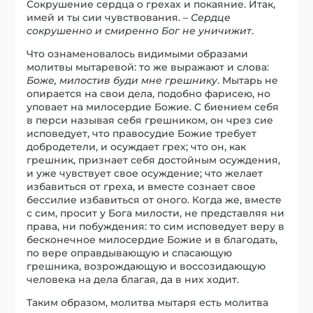
Сокрушение сердца о грехах и покаяние. Итак,
имей и ты сии чувствования. –
Сердце
сокрушенно и смиренно Бог не уничижит
.
Что ознаменовалось видимыми образами
молитвы мытаревой: то же выражают и слова:
Боже, милостив буди мне грешнику
. Мытарь не
опирается на свои дела, подобно фарисею, но
уповает на милосердие Божие. С биением себя
в перси называя себя грешником, он чрез сие
исповедует, что правосудие Божие требует
добродетели, и осуждает грех; что он, как
грешник, признает себя достойным осуждения,
и уже чувствует свое осуждение; что желает
избавиться от греха, и вместе сознает свое
бессилие избавиться от оного. Когда же, вместе
с сим, просит у Бога милости, не представляя ни
права, ни побуждения: то сим исповедует веру в
бесконечное милосердие Божие и в благодать,
по вере оправдывающую и спасающую
грешника, возрождающую и воссозидающую
человека на дела благая, да в них ходит.
Таким образом, молитва мытаря есть молитва