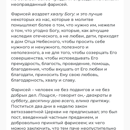
неоправданный фарисей.
Фарисей
воздает хвалу Богу
: и это лучше
некоторых из нас, которые в молитве
помышляют более о том, что нужно им, нежели
о том, что угодно Богу, которые, как алчущие
наследия отеческого, а не любви, дети, приходят
в дом Отца Небесного, чтобы просить себе
нужного и ненужного, полезного и
неполезного, а не для того, чтобы созерцать Его
совершенства, чтобы исповедывать Его
премудрость, благость, провидение, помощь,
благодеяния, чтобы вкушать от Его любви и
благодати, приносить Ему свою любовь,
благодарность, хвалу и славу.
Фарисей – человек не без подвигов и не без
добрых дел.
Пощуся
,- говорит он,-
двакраты в
субботу, десятину даю всего, елика притяжу
.
Поститься два дни в неделю закон
ветхозаветной Церкви не предписывал; это был
пост, введенный частным преданием, и
добровольно принятый фарисеем; их чего
можно заключить, что тем паче неопустительно