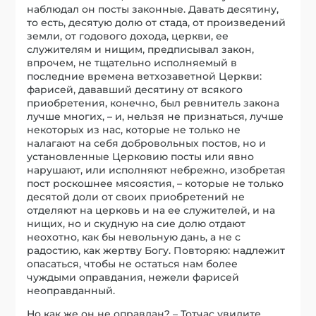
наблюдал он посты законные. Давать десятину,
то есть, десятую долю от стада, от произведений
земли, от годового дохода, церкви, ее
служителям и нищим, предписывал закон,
впрочем, не тщательно исполняемый в
последние времена ветхозаветной Церкви:
фарисей, дававший десятину от всякого
приобретения, конечно, был ревнитель закона
лучше многих, – и, нельзя не признаться, лучше
некоторых из нас, которые не только не
налагают на себя добровольных постов, но и
установленные Церковию посты или явно
нарушают, или исполняют небрежно, изобретая
пост роскошнее мясоястия, – которые не только
десятой доли от своих приобретений не
отделяют на церковь и на ее служителей, и на
нищих, но и скудную на сие долю отдают
неохотно, как бы невольную дань, а не с
радостию, как жертву Богу. Повторяю: надлежит
опасаться, чтобы не остаться нам более
чуждыми оправдания, нежели фарисей
неоправданный.
Но как же он не оправдан? – Тотчас увидите.