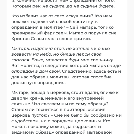
и, конечно, не достигнем оправдания от Того,
Который рек:
не судите, да не судими будете
.
Кто избавит нас от сего искушения? Кто нам
покажет надежный способ достигнуть
оправдания в молитве? – Сей мытарь, толико
презираемый фарисеем. Мытарю поручил сие
Христос Спаситель в слове притчи.
Мытарь, издалеча стоя, не хотяше ни очию
возвести на небо, но бияше перси своя,
глаголя: Боже, милостив буди мне грешнику
.
Вот молитва, в следствие которой мытарь
сниде
оправдан в дом свой
. Следственно, здесь есть и
для нас образец молитвы, которая способна
достигнуть оправдания.
Мытарь, вошед в церковь, стоит вдали, ближе к
дверям храма, нежели к его внутренней
святыне. Что сделаем мы по сему образцу?
Станем ли тесниться в притворе, оставив
церковь пустою? – Сие не было бы сообразно ни
с удобством, ни с порядком церковным. Кто
может, поколику может, да подражает и
видимому образцу оправданной мытаревой