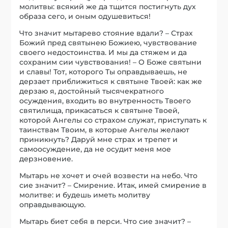
молитвы: всякий же да тщится постигнуть дух
образа сего, и оным одушевиться!
Что значит мытарево стояние вдали? – Страх
Божий пред святынею Божиею, чувствование
своего недостоинства. И мы да стяжем и да
сохраним сии чувствования! – О Боже святыни
и славы! Тот, которого Ты оправдываешь, не
дерзает приближиться к святыне Твоей: как же
дерзаю я, достойный тысячекратного
осуждения, входить во внутренность Твоего
святилища, прикасаться к святыне Твоей,
которой Ангелы со страхом служат, приступать к
таинствам Твоим, в которые Ангелы желают
приникнуть? Даруй мне страх и трепет и
самоосуждение, да не осудит меня мое
дерзновение.
Мытарь не хочет и очей возвести на небо. Что
сие значит? – Смирение. Итак, имей смирение в
молитве: и будешь иметь молитву
оправдывающую.
Мытарь биет себя в перси. Что сие значит? –