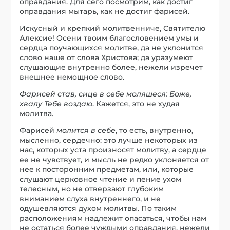
оправдания. Для сего посмотрим, как достиг
оправдания мытарь, как не достиг фарисей.
Искусный и крепкий молитвенниче, Святителю
Алексие! Осени твоим благословением умы и
сердца поучающихся молитве, да не уклонится
слово наше от слова Христова; да уразумеют
слушающие внутренно более, нежели изречет
внешнее немощное слово.
Фарисей став, сице в себе моляшеся: Боже,
хвалу Тебе воздаю
. Кажется, это не худая
молитва.
Фарисей
молится в себе
, то есть, внутренно,
мысленно, сердечно: это лучше некоторых из
нас, которых уста произносят молитву, а сердце
ее не чувствует, и мысль не редко уклоняется от
нее к посторонним предметам, или, которые
слушают церковное чтение и пение ухом
телесным, но не отверзают глубоким
вниманием слуха внутреннего, и не
одушевляются духом молитвы. По таким
расположениям надлежит опасаться, чтобы нам
не остаться более чуждыми оправдания, нежели