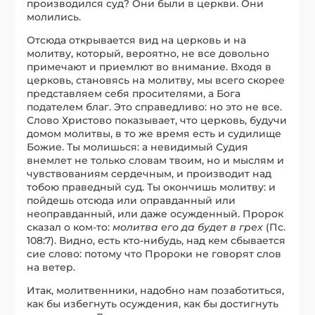
производился суд? Они были в церкви. Они
молились.
Отсюда открывается вид на церковь и на
молитву, который, вероятно, не все довольно
примечают и приемлют во внимание. Входя в
церковь, становясь на молитву, мы всего скорее
представляем себя просителями, а Бога
подателем благ. Это справедливо: но это не все.
Слово Христово показывает, что церковь, будучи
домом молитвы, в то же время есть и судилище
Божие. Ты молишься: а невидимый Судия
внемлет не только словам твоим, но и мыслям и
чувствованиям сердечным, и производит над
тобою праведный суд. Ты окончишь молитву: и
пойдешь отсюда или оправданный или
неоправданный, или даже осужденный. Пророк
сказал о ком-то:
молитва его да будет в грех
(Пс.
108:7). Видно, есть кто-нибудь, над кем сбывается
сие слово: потому что Пророки не говорят слов
на ветер.
Итак, молитвенники, надобно нам позаботиться,
как бы избегнуть осуждения, как бы достигнуть