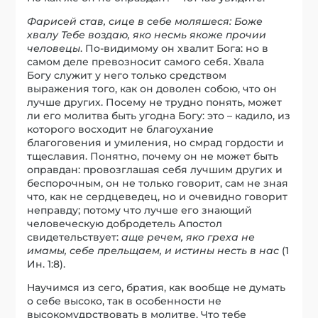
Фарисей став, сице в себе моляшеся: Боже
хвалу Тебе воздаю, яко несмь якоже прочии
человецы
. По-видимому он хвалит Бога: но в
самом деле превозносит самого себя. Хвала
Богу служит у него только средством
выражения того, как он доволен собою, что он
лучше других. Посему не трудно понять, может
ли его молитва быть угодна Богу: это – кадило, из
которого восходит не благоухание
благоговения и умиления, но смрад гордости и
тщеславия. Понятно, почему он не может быть
оправдан: провозглашая себя лучшим других и
беспорочным, он не только говорит, сам не зная
что, как не сердцеведец, но и очевидно говорит
неправду; потому что лучше его знающий
человеческую добродетель Апостол
свидетельствует:
аще речем, яко греха не
имамы, себе прельщаем, и истины несть в нас
(1
Ин. 1:8).
Научимся из сего, братия, как вообще не думать
о себе высоко, так в особенности не
высокомудрствовать в молитве. Что тебе