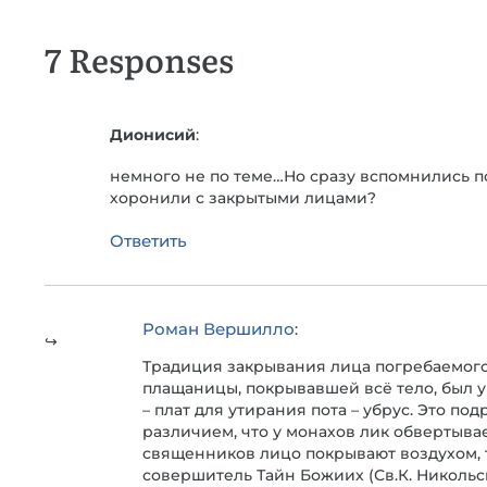
7 Responses
Дионисий
:
немного не по теме…Но сразу вспомнились по
хоронили с закрытыми лицами?
Ответить
Роман Вершилло
:
Традиция закрывания лица погребаемого 
плащаницы, покрывавшей всё тело, был увит
– плат для утирания пота – убрус. Это п
различием, что у монахов лик обвертывае
священников лицо покрывают воздухом, т
совершитель Тайн Божиих (Св.К. Никольски