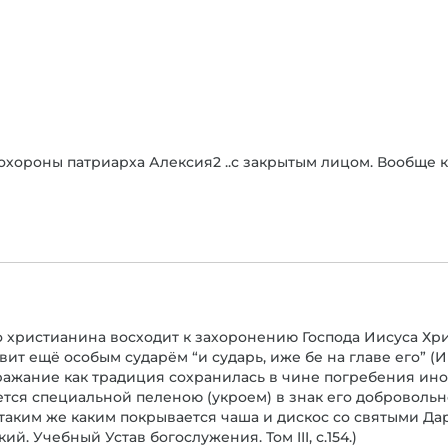
хороны патриарха Алексия2 ..с закрытым лицом. Вообще к
христианина восходит к захоронению Господа Иисуса Хри
 ещё особым сударём “и сударь, иже бe на главe его” (Ин. 2
одражание как традиция сохранилась в чине погребения ин
тся специальной пеленою (укроем) в знак его добровольног
аким же каким покрывается чаша и дискос со святыми Дара
й. Учебный Устав богослужения. Том III, с.154.)