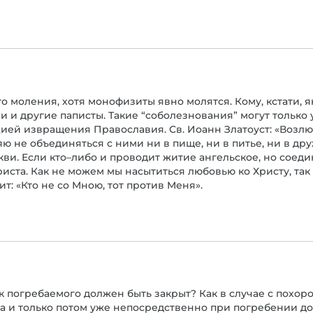
го моления, хотя монофизиты явно молятся. Кому, кстати,
ли и другие паписты. Такие “соболезнования” могут только
цией извращения Православия. Св. Иоанн Златоуст: «Возлю
ю не объединяться с ними ни в пище, ни в питье, ни в др
кви. Если кто–либо и проводит житие ангельское, но соед
иста. Как не можем мы насытиться любовью ко Христу, так 
т: «Кто не со Мною, тот против Меня».
ик погребаемого должен быть закрыт? Как в случае с похо
ла и только потом уже непосредственно при погребении д