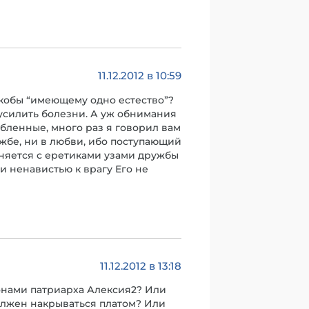
11.12.2012 в 10:59
 якобы “имеющему одно естество”?
 усилить болезни. А уж обнимания
бленные, много раз я говорил вам
ужбе, ни в любви, ибо поступающий
иняется с еретиками узами дружбы
и ненавистью к врагу Его не
11.12.2012 в 13:18
ронами патриарха Алексия2? Или
олжен накрываться платом? Или