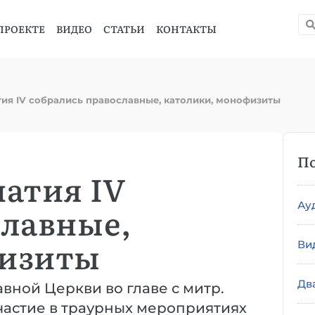
ПРОЕКТЕ
ВИДЕО
СТАТЬИ
КОНТАКТЫ
тия IV собрались православные, католики, монофизиты
По
натия IV
Ау
славные,
физиты
Ви
Дв
вной Церкви во главе с митр.
астие в траурных мероприятиях