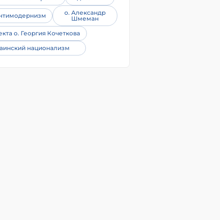
о. Александр
нтимодернизм
Шмеман
екта о. Георгия Кочеткова
аинский национализм