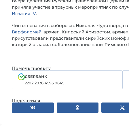
Вчера делегация Русской Православной Церкви во
приняла участие в траурных мероприятиях по сл
Игнатия IV
.
Чин отпевания в соборе св. Николая Чудотворца в
Варфоломей
, архиеп. Кипрский Хризостом, архие
присутствовали представители сирийских монофиз
который огласил соболезнование папы Римского Б
Помочь проекту
СБЕРБАНК
2202 2036 4595 0645
Поделиться