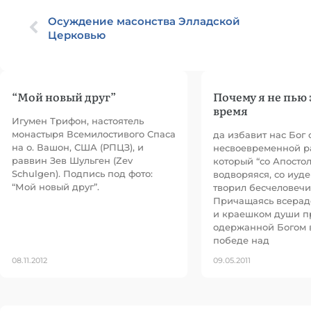
Осуждение масонства Элладской
Церковью
“Мой новый друг”
Почему я не пью 
время
Игумен Трифон, настоятель
монастыря Всемилостивого Спаса
да избавит нас Бог 
на о. Вашон, США (РПЦЗ), и
несвоевременной р
раввин Зев Шульген (Zev
который “со Апосто
Schulgen). Подпись под фото:
водворяяся, со иуде
“Мой новый друг”.
творил бесчеловечи
Причащаясь всерад
и краешком души п
одержанной Богом 
победе над
08.11.2012
09.05.2011