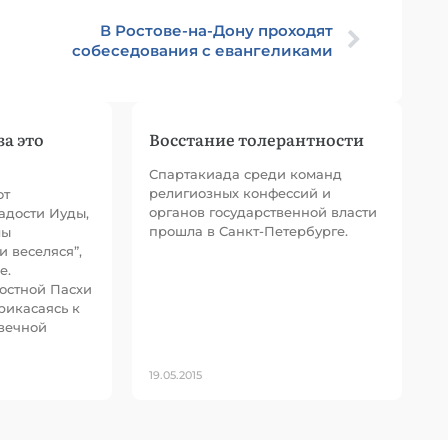
В Ростове-на-Дону проходят
собеседования с евангеликами
за это
Восстание толерантности
Спартакиада среди команд
религиозных конфессий и
от
органов государственной власти
адости Иуды,
прошла в Санкт-Петербурге.
лы
и веселяся”,
е.
остной Пасхи
рикасаясь к
вечной
19.05.2015