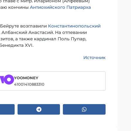
 главе с митр. Иларионом (Алфеевым)
учаю кончины
Антиохийского Патриарха
 Бейруте возглавили
Константинопольский
п. Албанский Анастасий. На отпевании
итов, а также кардинал Поль Пупар,
енедикта XVI.
Источник
YOOMONEY
41001410883310