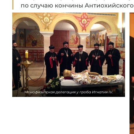
по случаю кончины Антиохийского 
Монофизитская делегация у гроба Игнатия IV.