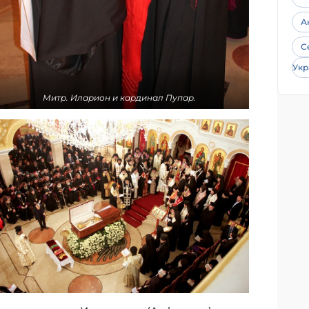
А
С
Укр
Митр. Иларион и кардинал Пупар.