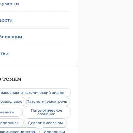
кументы
вости
бликации
атьи
 темам
равославно-католический диалог
равославие
Патологическая речь
Патологическое
уменизм
сознание
одернизм
Диалог с исламом
жемиссионерство
Идеологии