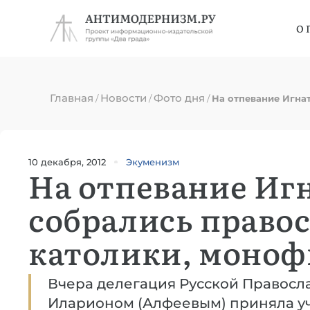
О 
Главная
Новости
Фото дня
/
/
/
На отпевание Игна
10 декабря, 2012
Экуменизм
На отпевание Иг
собрались право
католики, моно
Вчера делегация Русской Правосла
Иларионом (Алфеевым) приняла уч