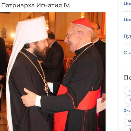
До
Патриарха Игнатия IV.
Но
Пу
Ст
По
П
П
Эк
М
Л