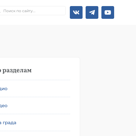
 разделам
дио
део
а града