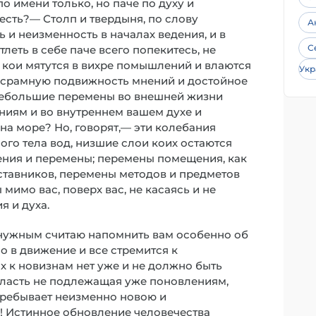
о имени только, но паче по духу и
 есть?— Столп и твердыня, по слову
А
ь и неизменность в началах ведения, и в
С
леть в себе паче всего попекитесь, не
, кои мятутся в вихре помышлений и влаются
Укр
я срамную подвижность мнений и достойное
небольшие перемены во внешней жизни
ениям и во внутреннем вашем духе и
на море? Но, говорят,— эти колебания
ого тела вод, низшие слои коих остаются
ения и перемены; перемены помещения, как
аставников, перемены методов и предметов
 мимо вас, поверх вас, не касаясь и не
я и духа.
 нужным считаю напомнить вам особенно об
ло в движение и все стремится к
ах к новизнам нет уже и не должно быть
бласть не подлежащая уже поновлениям,
пребывает неизменно новою и
ь! Истинное обновление человечества