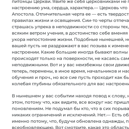
питомцы Церкви. Явите же себя церковниками не п
настроению ума, сердца, характера.— Церковь что
Апостола. Отличительная черта ее — есть твердост
правилах жизни и освящения. Сии-то черты отпечат
страшась упрека в неподвижности со стороны тех
всяким ветром учения, в достоинство себе вменя
укора непостояние жизни. Подобные нынешней, 
вашей пусть не раздражают в вас позыва к измен
настроении. Какие большие иногда бывают волны 
происходят только на поверхности, не касаясь сам
неподвижными. Вот и у вас неизбежны свои движ
теперь, перемены, в иное время, начальников и н
обучения и проч., но все сие пусть проходит как бы
колебая глубины обязательного для вас настроени
В нынешнем у вас событии находя повод к слову,
этом, потому что, как видите, все вокруг нас приш
поновлениям. Не подумал бы кто, что в сих порыв
никаких ограничений и исключений. Нет.— Есть о
именно потому, что, будучи обновлена однажды, 
всеобновляющею. Вот смотрите, какая это област