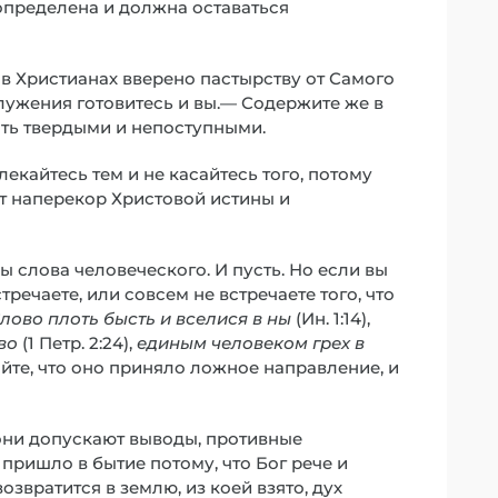
 определена и должна оставаться
в Христианах вверено пастырству от Самого
служения готовитесь и вы.— Содержите же в
ыть твердыми и непоступными.
лекайтесь тем и не касайтесь того, потому
ет наперекор Христовой истины и
 слова человеческого. И пусть. Но если вы
речаете, или совсем не встречаете того, что
лово плоть бысть и вселися в ны
(Ин. 1:14),
во
(1 Петр. 2:24),
единым человеком грех в
едайте, что оно приняло ложное направление, и
 они допускают выводы, противные
пришло в бытие потому, что Бог рече и
озвратится в землю, из коей взято, дух