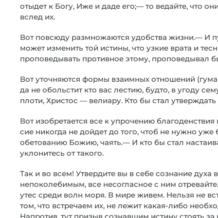
отыдет к Богу, Иже и даде его;— то ведайте, что о
вслед их.
Вот повсюду размножаются удобства жизни.— И пус
может изменить той истины, что узкие врата и тесн
проповедывать противное этому, проповедывал бы
Вот уточняются формы взаимных отношений (гуман
да не обольстит кто вас лестию, будто, в угоду се
плоти, Христос — велиару. Кто бы стал утверждать 
Вот изобретается все к упрочению благоденствия 
сие никогда не дойдет до того, чтоб не нужно уже
обетованию Божию, чаять.— И кто бы стал настаив
уклонитесь от такого.
Так и во всем! Утвердите вы в себе сознание духа 
непоколебимым, все несогласное с ним отревайте. 
утес среди волн моря. В мире живем. Нельзя не в
том, что встречаем их, не лежит какая-либо необх
Напротив, тут призыв сознавшим истину стоять за 