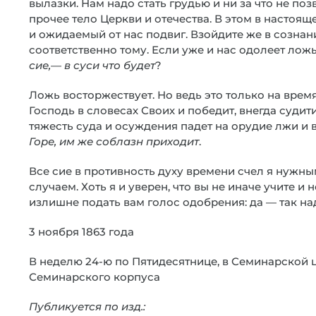
вылазки. Нам надо стать грудью и ни за что не по
прочее тело Церкви и отечества. В этом в насто
и ожидаемый от нас подвиг. Взойдите же в сознан
соответственно тому. Если уже и нас одолеет лож
сие,— в суси что будет
?
Ложь восторжествует. Но ведь это только на время
Господь в словесах Своих и победит, внегда судит
тяжесть суда и осуждения падет на орудие лжи и в
Горе, им же соблазн приходит
.
Все сие в противность духу времени счел я нужн
случаем. Хоть я и уверен, что вы не иначе учите и н
излишне подать вам голос одобрения: да — так над
3 ноября 1863 года
В неделю 24-ю по Пятидесятнице, в Семинарской 
Семинарского корпуса
Публикуется по изд.: