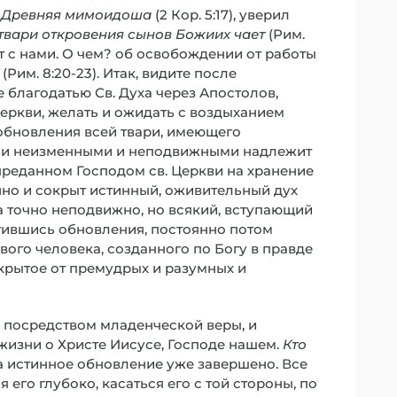
.
Древняя мимоидоша
(2 Кор. 5:17), уверил
твари откровения сынов Божиих чает
(Рим.
ает с нами. О чем? об освобождении от работы
Рим. 8:20-23). Итак, видите после
 благодатью Св. Духа через Апостолов,
еркви, желать и ожидать с воздыханием
обновления всей твари, имеющего
ени неизменными и неподвижными надлежит
преданном Господом св. Церкви на хранение
енно и сокрыт истинный, оживительный дух
 точно неподвижно, но всякий, вступающий
стившись обновления, постоянно потом
вого человека, созданного по Богу в правде
окрытое от премудрых и разумных и
ю посредством младенческой веры, и
жизни о Христе Иисусе, Господе нашем.
Кто
ина истинное обновление уже завершено. Все
его глубоко, касаться его с той стороны, по