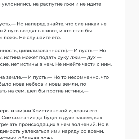
ни уклонились на распутие лжи и не идите
ть.— Но наперед знайте, что сие никак не
ый путь вводят в живот, и кто стал бы
 ложь. Не слушайте его.
ность, цивилизованность).— И пусть.— Но
му, истина может подать руку лжи,— дух —
сие, нет истины в нем. Не имейте части с ним.
на земле.— И пусть.— Но то несомненно, что
 было нова небеса и новы земли, по
ать на сем, шел бы против истины,—
веры и жизни Христианской и, храня его
Сие сознание да будет в духе вашем, как
стречать происходящих в нем волнений. Но в
одимость увлекаться ими наряду со всеми.
истину, обличая ложь.