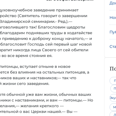
До
духовноучебное заведение принимает
ройство (Святитель говорит о завершении
Но
Владимирской семинарии.- Ред.).—
аговолившего так! Благословим щедроты
Пу
благодарим поднявших труды в ходатайстве
по приведению к доброму концу начатого,— и
 благословит Господь сей первый шаг новой
Ст
вратит никогда лица Своего от сей обители
во все время стояния ея.
 питомцы, вступает отныне в новое
По
ется без влияния на остальных питомцев, а
ников ваших и наставников;— так что
П
 жизни сего заведения.
П
отя обычной уже вам жизни, обычных ваших
Эк
льники с наставниками, и вам — питомцы.— Но
желания,— желания крепкого —
М
ительной о вас Церкви нашей.— Вы —
Л