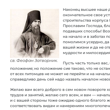
Наконец высшее наше 
окончательное свое уст
строительства корпуса 
Прославим Господа, бл
подавших способы! Воз
на начало и в заботах 
помолимся усердно, да
вашей жизни и да не от
мудрости и милосердия 
св. Феофан Затворник.
Пусть часть только вас,
положение; но положение сие таково, что не остан
от всех питомцев не может не перейти и на началь
справедливо день сей надо назвать началом новой
Желаю вам всего доброго в сем новом повороте х
трудов и занятий, желаю сего всем, и вам — нача
и с вашей стороны тоже ожидаю одного благого 
соответствовать видам и намерениям многопопеч