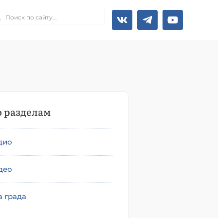
 разделам
дио
део
а града