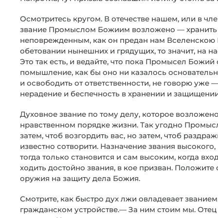
Осмотритесь кругом. В отечестве нашем, или в чл
звание Промыслом Божиим возложено — хранить з
неповрежденным, как он предан нам Вселенскою 
обетовании нынешних и грядущих, то значит, на н
Это так есть, и ведайте, что пока Промысел Божий
помышление, как бы оно ни казалось основательн
и освободить от ответственности, не говорю уже —
нерадение и беспечность в хранении и защищении
Духовное звание по тому делу, которое возложено
нравственном порядке жизни. Так угодно Промысл
затем, чтоб возгордить вас, но затем, чтоб раздра
известно сотворити. Назначение звания высокого
тогда только становится и сам высоким, когда вх
ходить достойно звания, в кое призван. Положите 
оружия на защиту дела Божия.
Смотрите, как быстро дух лжи овладевает званием
гражданском устройстве.— За ним стоим мы. Отец 