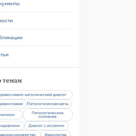
кументы
вости
бликации
атьи
 темам
равославно-католический диалог
равославие
Патологическая речь
Патологическое
уменизм
сознание
одернизм
Диалог с исламом
жемиссионерство
Идеологии