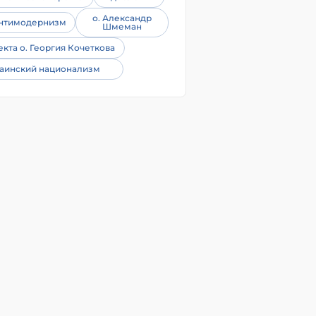
о. Александр
нтимодернизм
Шмеман
екта о. Георгия Кочеткова
аинский национализм