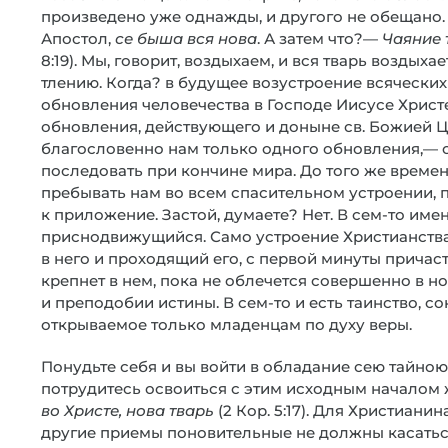
произведено уже однажды, и другого не обещано
Апостол,
се быша вся нова
. А затем что?—
Чаяние 
8:19). Мы, говорит, воздыхаем, и вся тварь воздых
тлению. Когда? в будущее возустроение всяческих (
обновления человечества в Господе Иисусе Христе
обновления, действующего и доныне св. Божией Ц
благословенно нам только одного обновления,— 
последовать при кончине мира. До того же врем
пребывать нам во всем спасительном устроении, 
к приложение. Застой, думаете? Нет. В сем-то им
приснодвижущийся. Само устроение Христианства
в него и проходящий его, с первой минуты прича
крепнет в нем, пока не облечется совершенно в но
и преподобии истины. В сем-то и есть таинство, с
открываемое только младенцам по духу веры.
Понудьте себя и вы войти в обладание сею тайно
потрудитесь освоиться с этим исходным началом 
во Христе, нова тварь
(2 Кор. 5:17). Для Христиан
другие приемы поновительные не должны касаться 