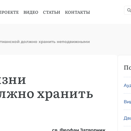
ПРОЕКТЕ
ВИДЕО
СТАТЬИ
КОНТАКТЫ
стианской должно хранить неподвижными
По
изни
Ау
лжно хранить
Ви
Дв
св. Феофан Затворник