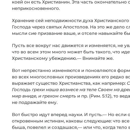
коей он есть Христианин. Эта часть окончательно
неприкосновенного.
Хранение сей неподвижности духа Христианского 
Господа через святых Апостолов. На это же дело 
мысли сие призвание ваше, и отселе навыкайте б
Пусть все вокруг нас движется и изменяется, не ув
что во всем этом много может быть такого, что ид
Христианскому убеждению.— Внимайте же.
Вот непрестанно изменяются и поновляются формы
во всех многословных произведениях его редко вст
выражает существо Христианства, как например:
С
Господь грехи наша вознесе на теле Своем на дре
мир вниде, и грехом смерть
и пр. (Рим. 5:12), то в
не подражайте ему.
Вот быстро идут вперед науки. И пусть.— Но если
откровенным истинам, каковы следующие: что все 
быша, повелел и создашася,— или что, когда тело в