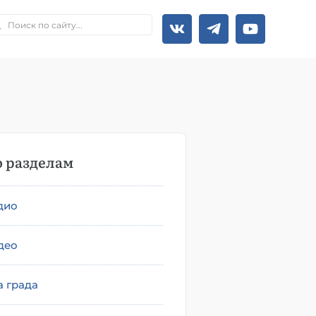
 разделам
дио
део
а града