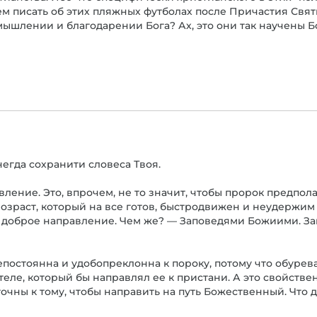
чем писать об этих пляжных футболах после Причастия Свя
мышлении и благодарении Бога? Ах, это они так научены Бо
егда сохранити словеса Твоя.
вление. Это, впрочем, не то значит, чтобы пророк предпол
 возраст, который на все готов, быстродвижен и неудержим
м доброе направление. Чем же? — Заповедями Божиими. За
постоянна и удобопреклонна к пороку, потому что обуре
теле, который бы направлял ее к пристани. А это свойств
очны к тому, чтобы направить на путь Божественный. Что д