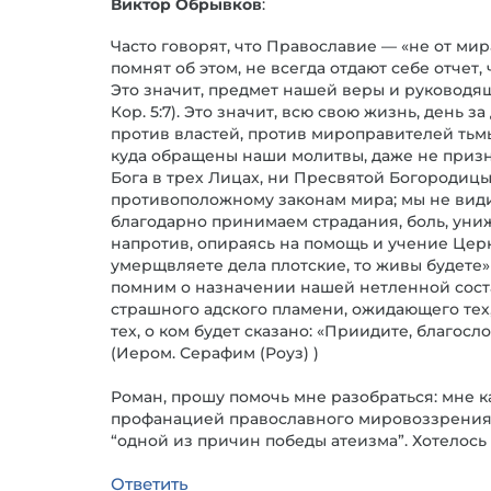
Виктор Обрывков
:
Часто говорят, что Православие — «не от мира
помнят об этом, не всегда отдают себе отчет, 
Это значит, предмет нашей веры и руководя
Кор. 5:7). Это значит, всю свою жизнь, день 
против властей, против мироправителей тьмы 
куда обращены наши молитвы, даже не призна
Бога в трех Лицах, ни Пресвятой Богородицы,
противоположному законам мира; мы не видим
благодарно принимаем страдания, боль, униж
напротив, опираясь на помощь и учение Церкв
умерщвляете дела плотские, то живы будете» (
помним о назначении нашей нетленной сост
страшного адского пламени, ожидающего тех,
тех, о ком будет сказано: «Приидите, благос
(Иером. Серафим (Роуз) )
Роман, прошу помочь мне разобраться: мне к
профанацией православного мировоззрени
“одной из причин победы атеизма”. Хотелось
Ответить