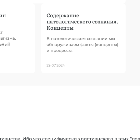
ин
Содержание
патологического сознания.
Концепты
ст
ьтизма,
В патологическом сознании мы
льный
обнаруживаем факты (концепты)
и процессы.
29.07.2024
тианства. Ибо что специфически христианского в этих “п