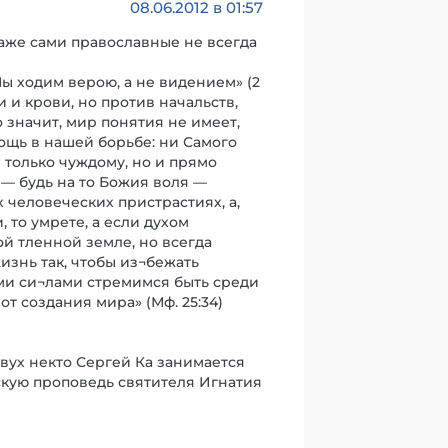
08.06.2012 в 01:57
 даже сами православные не всегда
ы ходим верою, а не видением» (2
и и крови, но против начальств,
о значит, мир понятия не имеет,
ощь в нашей борьбе: ни Самого
е только чуждому, но и прямо
 — будь на то Божия воля —
 человеческих пристрастиях, а,
 то умрете, а если духом
той тленной земле, но всегда
знь так, чтобы из¬бежать
еми си¬лами стремимся быть среди
от создания мира» (Мф. 25:34)
двух некто Сергей Ка занимается
скую проповедь святителя Игнатия