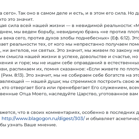
 сего». Так оно в самом деле и есть, и в этом его сила. Но
что это значит.
щая сила всей нашей жизни — в невидимой реальности: «М
за днем, мы ведем борьбу, невидимую брань «не против плот
века сего, против духов злобы поднебесных» (Еф. 6:12). Эт
ет реальности тех, от кого мы непрестанно получаем пом
 ни ангелов, ни святых. Это значит, мы живем по закону н
 смысла нашей жизни в успехе, довольстве и счастье, но
ения и горе; мы не ищем себе оправданий в естественных
и, распинаем их, помня сказанное: «Если живете по плоти,
Рим. 8:13). Это значит, мы не собираем себе богатств на э
авляющей — нашей души; мы стремимся построить свою жи
 кто отвергает Бога или пренебрегает Его служением, вс
ловенные Отца Моего, наследуйте Царство, уготованное вам 
ажется, что в своих комментариях, особенно в последних 
http://www.blagogon.ru/digest/303/
я
и объявляет аскетиче
 бы узнать Ваше мнение.