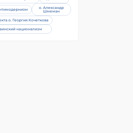
о. Александр
нтимодернизм
Шмеман
екта о. Георгия Кочеткова
аинский национализм