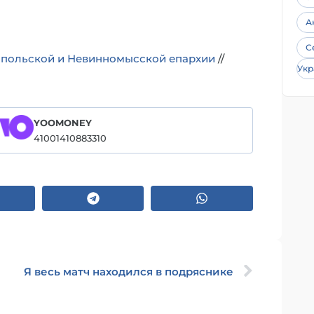
А
С
опольской и Невинномысской епархии
//
Укр
YOOMONEY
41001410883310
Я весь матч находился в подряснике