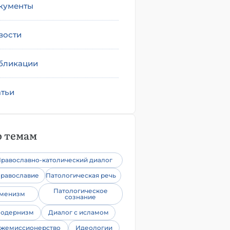
кументы
вости
бликации
атьи
 темам
равославно-католический диалог
равославие
Патологическая речь
Патологическое
уменизм
сознание
одернизм
Диалог с исламом
жемиссионерство
Идеологии