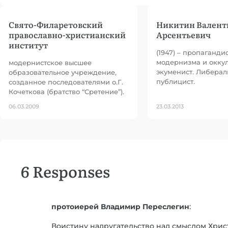
Свято-Филаретовский
Никитин Валент
православно-христианский
Арсентьевич
институт
(1947) – пропаганди
модернизма и оккул
модернистское высшее
экуменист. Либера
образовательное учреждение,
публицист.
созданное последователями о.Г.
Кочеткова (братство “Сретение”).
06.03.2009
23.03.2013
6 Responses
протоиерей Владимир Переслегин
:
Воистину надругательство над смыслом Хрис