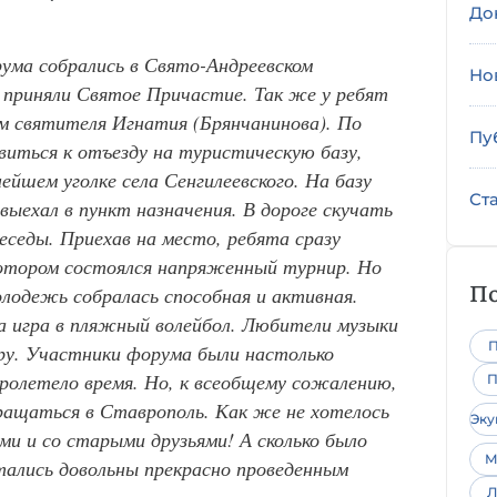
До
ума собрались в Свято-Андреевском
Но
и приняли Святое Причастие. Так же у ребят
 святителя Игнатия (Брянчанинова). По
Пу
иться к отъезду на туристическую базу,
йшем уголке села Сенгилеевского. На базу
Ст
 выехал в пункт назначения. В дороге скучать
беседы. Приехав на место, ребята сразу
котором состоялся напряженный турнир. Но
По
лодежь собралась способная и активная.
а игра в пляжный волейбол. Любители музыки
П
ру. Участники форума были настолько
пролетело время. Но, к всеобщему сожалению,
П
вращаться в Ставрополь. Как же не хотелось
Эк
и и со старыми друзьями! А сколько было
М
тались довольны прекрасно проведенным
Л