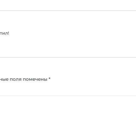
тил!
ные поля помечены
*