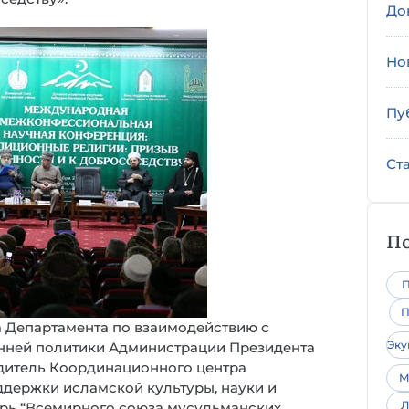
До
Но
Пу
Ст
По
П
П
а Департамента по взаимодействию с
Эк
нней политики Администрации Президента
одитель Координационного центра
М
держки исламской культуры, науки и
Л
тарь “Всемирного союза мусульманских