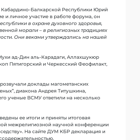
 Кабардино-Балкарской Республики Юрий
е и личное участие в работе форума, он
еспублики в охране духовного здоровья,
венной морали – в религиозных традициях
ности. Они веками утверждались на нашей
Мухи ад-Дин аль-Карадаги, Аллахшукюр
ископ Пятигорский и Черкесский Феофилакт,
прозвучали доклады магометанских
еных”, диакона Андрея Титушкина,
его ученые ВСМУ ответили на несколько
едены ее итоги и приняты итоговая
ной межрелигиозной научной конференции
седству». На сайте ДУМ КБР декларация и
ессодержательностью.