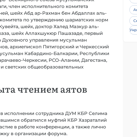
аги, член исполнительного комитета
А
чей, шейх Абд ар-Рахман бен Абдаллах аль-
 комитета по утверждению шариатских норм
С
увейта, шейх, доктор Халед Мазкур аль-
Укр
каза, шейх Аллахшукюр Пашазаде, первый
та Духовного управления мусульман
нов, архиепископ Пятигорский и Черкесский
мусульман Кабардино-Балкарии, Республики
Карачаево-Черкесии, РСО-Алании, Дагестана,
 и светских общеобразовательных
ыта чтением аятов
 в исполнении сотрудника ДУМ КБР Селима
равшимся обратился муфтий КБР Хазраталий
астие в работе конференции, а также лично
жку в организации форума.