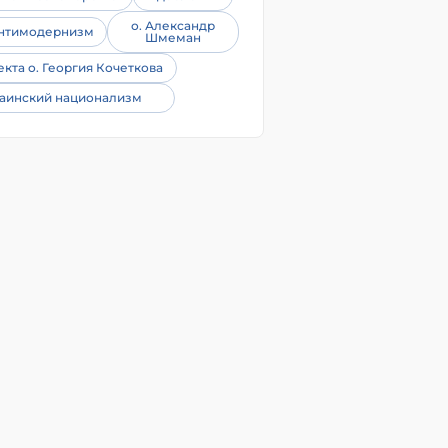
о. Александр
нтимодернизм
Шмеман
екта о. Георгия Кочеткова
аинский национализм