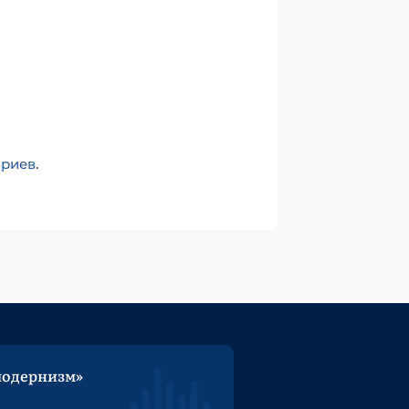
ариев
.
модернизм»