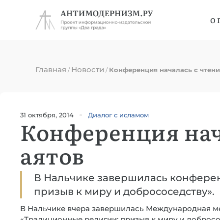
О 
Главная
Новости
/
/
Конференция началась с чтени
31 октября, 2014
Диалог с исламом
Конференция нач
аятов
В Нальчике завершилась конфере
призыв к миру и добрососедству».
В Нальчике вчера завершилась Международная м
«Традиционные религии: призыв к миру и добросо