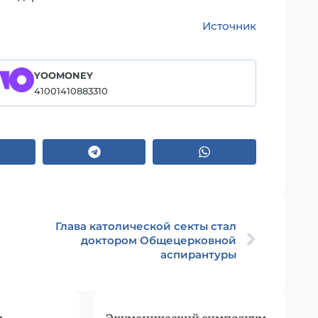
Источник
YOOMONEY
41001410883310
Глава католической секты стал
доктором Общецерковной
аспирантуры
и
Экуменический симпозиум