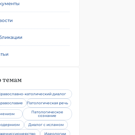
кументы
вости
бликации
атьи
 темам
равославно-католический диалог
равославие
Патологическая речь
Патологическое
уменизм
сознание
одернизм
Диалог с исламом
жемиссионерство
Идеологии