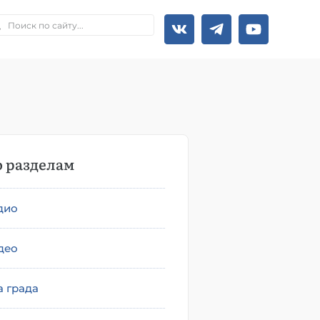
 разделам
дио
део
а града