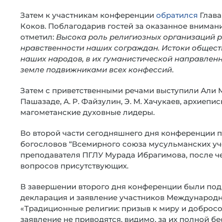
Затем к участникам конференции
обратился
Глава
Коков. Поблагодарив гостей за оказанное внимани
отметил:
Высока роль религиозных организаций р
нравственности наших сограждан. Истоки общест
наших народов, в их гуманистической направлен
земле подвижниками всех конфессий
.
Затем с приветственными речами выступили Али 
Пашазаде, А. Р. Файзулин, Э. М. Хачукаев, архиеп
магометанские духовные лидеры.
Во второй части сегодняшнего дня конференции 
богословов “Всемирного союза мусульманских уч
преподавателя ПГЛУ Мурада Ибрагимова, после ч
вопросов присутствующих.
В завершении второго дня конференции были подв
декларация и заявление участников Международ
«Традиционные религии: призыв к миру и добросо
заявление не приводятся, видимо, за их полной б