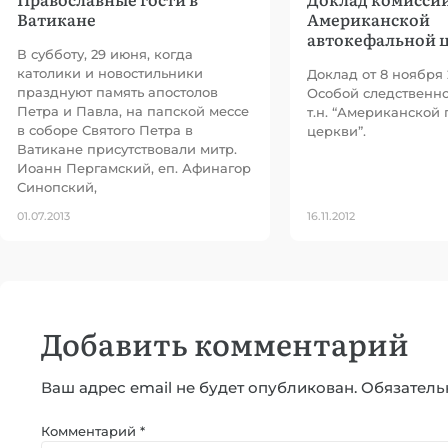
Ватикане
Американской
автокефальной 
В субботу, 29 июня, когда
католики и новостильники
Доклад от 8 ноября 
празднуют память апостолов
Особой следственн
Петра и Павла, на папской мессе
т.н. “Американской
в соборе Святого Петра в
церкви”.
Ватикане присутствовали митр.
Иоанн Пергамский, еп. Афинагор
Синопский,
01.07.2013
16.11.2012
Добавить комментарий
Ваш адрес email не будет опубликован.
Обязатель
Комментарий
*