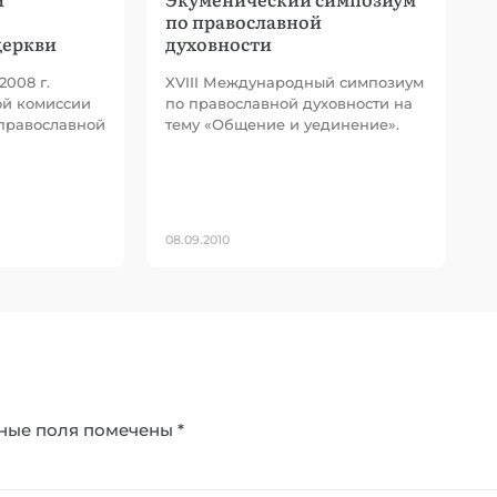
по православной
церкви
духовности
2008 г.
XVIII Международный симпозиум
ой комиссии
по православной духовности на
 православной
тему «Общение и уединение».
08.09.2010
ные поля помечены
*