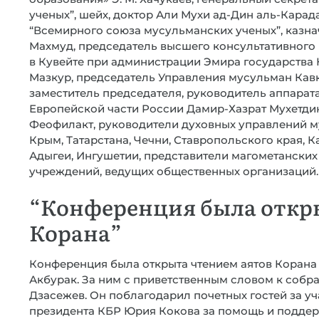
ученых”, шейх, доктор Али Мухи ад-Дин аль-Карад
“Всемирного союза мусульманских ученых”, казна
Махмуд, председатель высшего консультативного
в Кувейте при администрации Эмира государства К
Мазкур, председатель Управления мусульман Кав
заместитель председателя, руководитель аппара
Европейской части России Дамир-Хазрат Мухетди
Феофилакт, руководители духовных управлений 
Крым, Татарстана, Чечни, Ставропольского края, 
Адыгеи, Ингушетии, представители магометанских
учреждений, ведущих общественных организаций.
“Конференция была откр
Корана”
Конференция была открыта чтением аятов Корана
Акбурак. За ним с приветственным словом к соб
Дзасежев. Он поблагодарил почетных гостей за уч
президента КБР Юрия Кокова за помощь и поддер