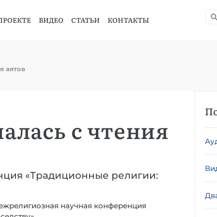
ПРОЕКТЕ
ВИДЕО
СТАТЬИ
КОНТАКТЫ
я аятов
По
алась с чтения
Ау
Ви
нция «Традиционные религии:
Дв
ежрелигиозная научная конференция
седству».