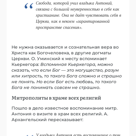
Свобода, которой учил владыка Антоний,
связана с большой неуверенностью в себе как
христианине. Она не даёт чувствовать себя в
Церкви, как в некоем «гарантированной
пространстве спасения».
Не нужна оказывается и сознательная вера во
Христа как Богочеловека, в другие догматы
Церкви. О. Уминский к месту вспоминает
Кьеркегора:
Вспоминая Кьеркегора, можно
сказать, что если Бог — это могущество, разум
или хитрость, то такого Бога сложно и страшно
не понять. Но если Бог есть любовь, то такого
Бога не понимать совсем не страшно
.
Митрополиты в храме всех религий
Пошло в дело известное воспоминание митр.
Антония о визите в храм всех религий. А.
Архангельский пересказывает:
У владыки Антония есть воспоминание о том,