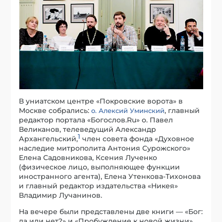
В униатском центре «Покровские ворота» в
Москве собрались:
, главный
о. Алексий Уминский
редактор портала «Богослов.Ru» о. Павел
Великанов, телеведущий Александр
1
Архангельский,
член совета фонда «Духовное
наследие митрополита Антония Сурожского»
Елена Садовникова, Ксения Лученко
(физическое лицо, выполняющее функции
иностранного агента), Елена Утенкова-Тихонова
и главный редактор издательства «Никея»
Владимир Лучанинов.
На вечере были представлены две книги — «Бог:
да или нет?» и «Пробуждение к новой жизни»,