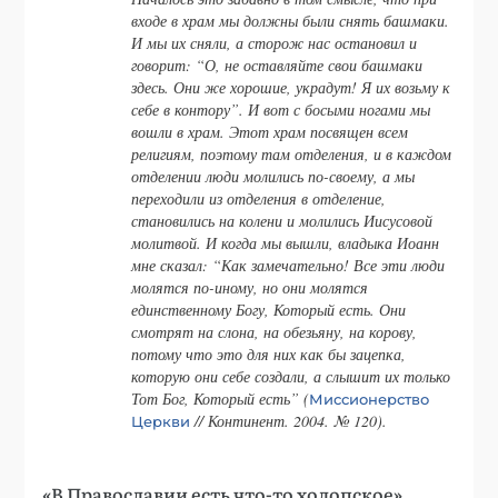
входе в храм мы должны были снять башмаки.
И мы их сняли, а сторож нас остановил и
говорит: “О, не оставляйте свои башмаки
здесь. Они же хорошие, украдут! Я их возьму к
себе в контору”. И вот с босыми ногами мы
вошли в храм. Этот храм посвящен всем
религиям, поэтому там отделения, и в каждом
отделении люди молились по-своему, а мы
переходили из отделения в отделение,
становились на колени и молились Иисусовой
молитвой. И когда мы вышли, владыка Иоанн
мне сказал: “Как замечательно! Все эти люди
молятся по-иному, но они молятся
единственному Богу, Который есть. Они
смотрят на слона, на обезьяну, на корову,
потому что это для них как бы зацепка,
которую они себе создали, а слышит их только
Тот Бог, Который есть” (
Миссионерство
// Континент. 2004. № 120).
Церкви
«В Православии есть что-то холопское»