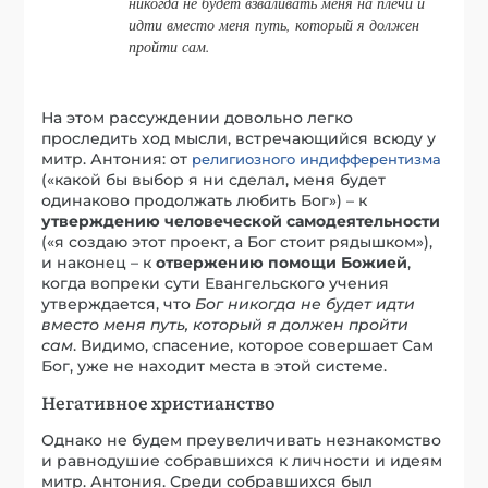
никогда не будет взваливать меня на плечи и
идти вместо меня путь, который я должен
пройти сам.
На этом рассуждении довольно легко
проследить ход мысли, встречающийся всюду у
митр. Антония: от
религиозного индифферентизма
(«какой бы выбор я ни сделал, меня будет
одинаково продолжать любить Бог») – к
утверждению человеческой самодеятельности
(«я создаю этот проект, а Бог стоит рядышком»),
и наконец – к
отвержению помощи Божией
,
когда вопреки сути Евангельского учения
утверждается, что
Бог никогда не будет идти
вместо меня путь, который я должен пройти
сам
. Видимо, спасение, которое совершает Сам
Бог, уже не находит места в этой системе.
Негативное христианство
Однако не будем преувеличивать незнакомство
и равнодушие собравшихся к личности и идеям
митр. Антония. Среди собравшихся был