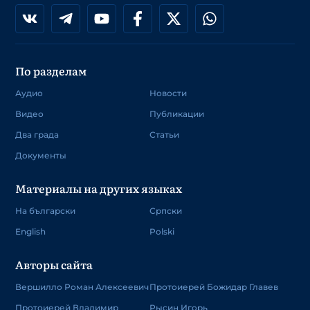
По разделам
Аудио
Новости
Видео
Публикации
Два града
Статьи
Документы
Материалы на других языках
На български
Српски
English
Polski
Авторы сайта
Вершилло Роман Алексеевич
Протоиерей Божидар Главев
Протоиерей Владимир
Рысин Игорь