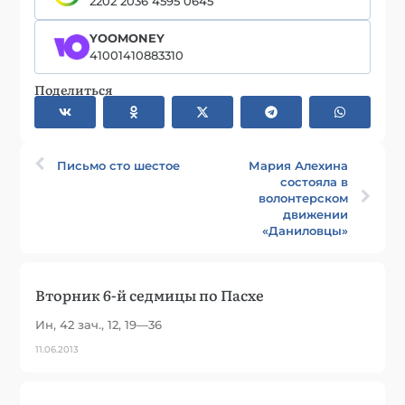
2202 2036 4595 0645
YOOMONEY
41001410883310
Поделиться
Письмо сто шестое
Мария Алехина
состояла в
волонтерском
движении
«Даниловцы»
Вторник 6-й седмицы по Пасхе
Ин, 42 зач., 12, 19—36
11.06.2013