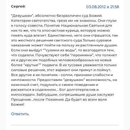
Сергей
:
03.08.2012 в 21:58
“Девушкам”, абсолютно безразличен суд Божий.
Категории святотатства, греха им не знакомы. Они глухи
к голосу совести, Понятие Национальная Святыня для
них то же, что та злосчастная курица, которую можно
пихать куда влезет. Единственно, чего они страшатся, так
это жесткого решения светского суда.Только суровое
наказание может пойти на пользу их растленным душам.
Если они выйдут “”сухими из воды”, то возгордятся тем,
что содеяли. Почувствуют себя “героинями”, что толкнет
их и других им подобных человекообразных на новые
более “крутые”” подвиги. В их тусовке уважаются только
силовые решения, этот вариант они примут и поймут.
Все другое в их понятиях – сопли, признаки слабости и
ничтожности. Предоставим “девушкам” возможность, на
казенный счет, подумать о своем поведении и
раскаяться в содеянном… Бог долготерпелив и
милосерден. Заблудшие, согрешившие души заслужат
Прощение…после Покаяния. Да будет во всем воля
Божия!
Ответить