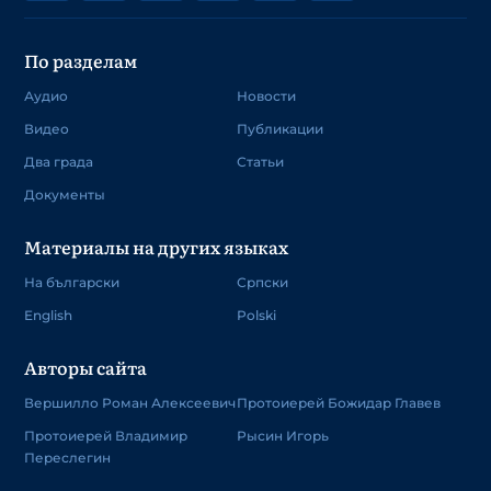
По разделам
Аудио
Новости
Видео
Публикации
Два града
Статьи
Документы
Материалы на других языках
На български
Српски
English
Polski
Авторы сайта
Вершилло Роман Алексеевич
Протоиерей Божидар Главев
Протоиерей Владимир
Рысин Игорь
Переслегин