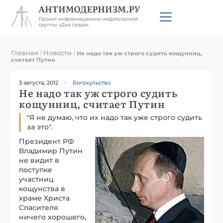
Главная
Новости
/
/
Не надо так уж строго судить кощунниц,
считает Путин
3 августа, 2012
Богохульство
Не надо так уж строго судить
кощунниц, считает Путин
"Я не думаю, что их надо так уже строго судить
за это".
Президент РФ
Владимир Путин
не видит в
поступке
участниц
кощунства в
храме Христа
Спасителя
ничего хорошего,