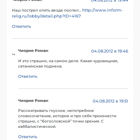
04.08.2012 в 19:44
http://www.inform-
Наш пострел опять везде поспел…
relig.ru/lobby/detail.php?ID=4167
Ответить
Чиорня Роман
:
04.08.2012 в 19:46
И это страшно, на самом деле. Какая чудовищная,
сатанинская подмена.
Ответить
Чиорня Роман
:
04.08.2012 в 19:51
Рассматривать гнусное, непотребное
словосочетание, которое и про себя произнести
страшно, с “богословской” точки зрения. С
каббалистической.
Ответить