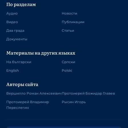
По разделам
Аудио
Новости
Видео
Публикации
Два града
Статьи
Документы
Материалы на других языках
На български
Српски
English
Polski
Авторы сайта
Вершилло Роман Алексеевич
Протоиерей Божидар Главев
Протоиерей Владимир
Рысин Игорь
Переслегин