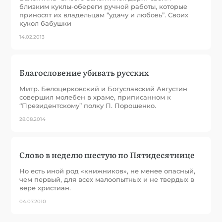
близким куклы-обереги ручной работы, которые
приносят их владельцам “удачу и любовь”. Своих
кукол бабушки
14.02.2013
Благословение убивать русских
Митр. Белоцерковский и Богуславский Августин
совершил молебен в храме, приписанном к
“Президентскому” полку П. Порошенко.
28.08.2014
Слово в неделю шестую по Пятидесятнице
Но есть иной род «книжников», не менее опасный,
чем первый, для всех малоопытных и не твердых в
вере христиан.
04.07.2010