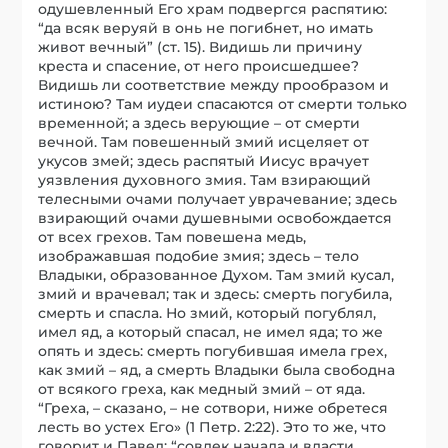
одушевленный Его храм подвергся распятию:
“да всяк веруяй в онь не погибнет, но имать
живот вечный” (ст. 15). Видишь ли причину
креста и спасение, от него происшедшее?
Видишь ли соответствие между прообразом и
истиною? Там иудеи спасаются от смерти только
временной; а здесь верующие – от смерти
вечной. Там повешенный змий исцеляет от
укусов змей; здесь распятый Иисус врачует
уязвления духовного змия. Там взирающий
телесными очами получает уврачевание; здесь
взирающий очами душевными освобождается
от всех грехов. Там повешена медь,
изображавшая подобие змия; здесь – тело
Владыки, образованное Духом. Там змий кусал,
змий и врачевал; так и здесь: смерть погубила,
смерть и спасла. Но змий, который погублял,
имел яд, а который спасал, не имел яда; то же
опять и здесь: смерть погубившая имела грех,
как змий – яд, а смерть Владыки была свободна
от всякого греха, как медный змий – от яда.
“Греха, – сказано, – не сотвори, ниже обретеся
лесть во устех Его» (1 Петр. 2:22). Это то же, что
говорит и Павел: “совлек начала и власти,