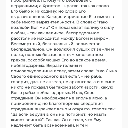
пространнее, потому что беседовал с
верующими; а Христос – кратко, так как слово
Его было к Никодиму; но слово Его
выразительнее. Каждое изречение Его имеет в
себе много выразительности. В словах: “тако
возлюби Бог мир” Он показывает великую силу
любви, – так как великое, беспредельное
расстояние находится между Богом и миром.
Бессмертный, безначальный, величество
беспредельное, Он возлюбил сущих от земли и
праха, полных бесчисленным множеством
грехов, оскорбляющих Его во всякое время,
неблагодарных. Выразительны и
присовокупленные вслед затем слова: “яко Сына
Своего единородного дал есть”, – не раба,
говорит, дал, не ангела, не архангела, а и о сыне
никто не показал бы такой заботливости, какую
Бог о рабах неблагодарных. Итак, Свое
страдание Он изображает не вполне ясно, а
прикровенно; но благотворные следствия
страдания выражает ясно и открыто, говоря так:
“да всяк веруяй в онь не погибнет, но имать
живот вечный”. Так как Он сказал, что Ему
надлежит быть вознесенным, и тем