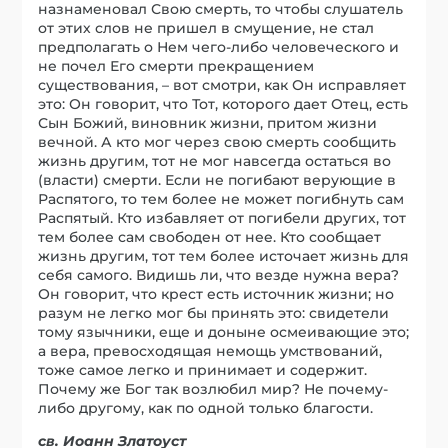
назнаменовал Свою смерть, то чтобы слушатель
от этих слов не пришел в смущение, не стал
предполагать о Нем чего-либо человеческого и
не почел Его смерти прекращением
существования, – вот смотри, как Он исправляет
это: Он говорит, что Тот, которого дает Отец, есть
Сын Божий, виновник жизни, притом жизни
вечной. А кто мог через свою смерть сообщить
жизнь другим, тот не мог навсегда остаться во
(власти) смерти. Если не погибают верующие в
Распятого, то тем более не может погибнуть сам
Распятый. Кто избавляет от погибели других, тот
тем более сам свободен от нее. Кто сообщает
жизнь другим, тот тем более источает жизнь для
себя самого. Видишь ли, что везде нужна вера?
Он говорит, что крест есть источник жизни; но
разум не легко мог бы принять это: свидетели
тому язычники, еще и доныне осмеивающие это;
а вера, превосходящая немощь умствований,
тоже самое легко и принимает и содержит.
Почему же Бог так возлюбил мир? Не почему-
либо другому, как по одной только благости.
св. Иоанн Златоуст