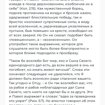
изведе в позор дерзновением, изобличив их в
себе” (Кол. 2:15). Как мужественный борец,
подняв противника на воздух и бросив назем,
одерживает блистательную победу, так и
Христос низложил супротивные силы, в виду
всей вселенной, и, уврачевавши уязвляемых в
пустыне, быв повешен на кресте, освободил их
от всех зверей. Но Он не сказал: подобает быть
«повешенным», а – «вознесенным». Он
употребил такое выражение, которое для
слушателя могло быть более благоприятно и
которое ближе подходило к прообразу.
“Таков бо возлюби Бог мир, яко и Сына Своего
единородного дал есть, да всяк веруяй в онь не
погибнет, но имать живот вечный”. Слова эти
означают следующее: не удивляйся, что Я
должен быть вознесен ради спасения вашего.
Так угодно и Отцу, – и Он так возлюбил вас, что
за рабов и рабов неблагодарных дал Сына
Своего, чего никто не сделал бы и за друга. Это
и Павел выражает в словах: “едва за праведника
кто умрет” (Рим. 5:7). Но апостол говорил об этом