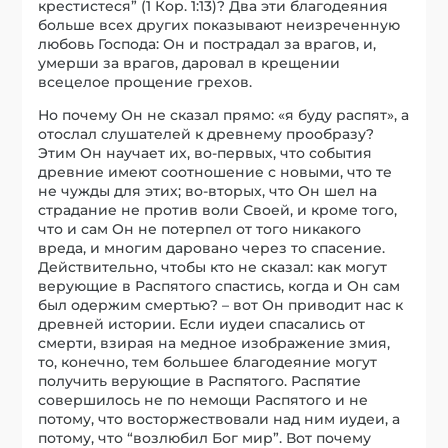
крестистеся” (1 Кор. 1:13)? Два эти благодеяния
больше всех других показывают неизреченную
любовь Господа: Он и пострадал за врагов, и,
умерши за врагов, даровал в крещении
всецелое прощение грехов.
Но почему Он не сказал прямо: «я буду распят», а
отослал слушателей к древнему прообразу?
Этим Он научает их, во-первых, что события
древние имеют соотношение с новыми, что те
не чужды для этих; во-вторых, что Он шел на
страдание не против воли Своей, и кроме того,
что и сам Он не потерпел от того никакого
вреда, и многим даровано через то спасение.
Действительно, чтобы кто не сказал: как могут
верующие в Распятого спастись, когда и Он сам
был одержим смертью? – вот Он приводит нас к
древней истории. Если иудеи спасались от
смерти, взирая на медное изображение змия,
то, конечно, тем большее благодеяние могут
получить верующие в Распятого. Распятие
совершилось не по немощи Распятого и не
потому, что восторжествовали над ним иудеи, а
потому, что “возлюбил Бог мир”. Вот почему