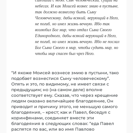
небесах. И как Моисей вознес змию в пустыне,
так должно вознесену быть Сыну
Человеческому, дабы всякий, верующий в Него,
не погиб, но имел жизнь вечную. Ибо так
возлюбил Бог мир, что отдал Сына Своего
Единородного, дабы всякий верующий в Него,
не погиб, но имел жизнь вечную. Ибо не послал
Бог Сына Своего в мир, чтобы судить мир, но
чтобы мир спасен был чрез Него.
“И якоже Моисей вознесе змию в пустыни, тако
подобает вознестися Сыну человеческому”.
Опять и это, по видимому, не имеет связи с
предыдущим; но (на самом деле) вполне
соответствует ему. Сказав, что через крещение
людям оказано величайшее благодеяние, Он
приводит и причину этого, не меньшую самого
благодеяния, – крест; как и Павел, беседуя с
коринфянами, соединяет вместе эти
благодеяния в следующих словах: “еда Павел
распятся по вас, или во имя Павлово