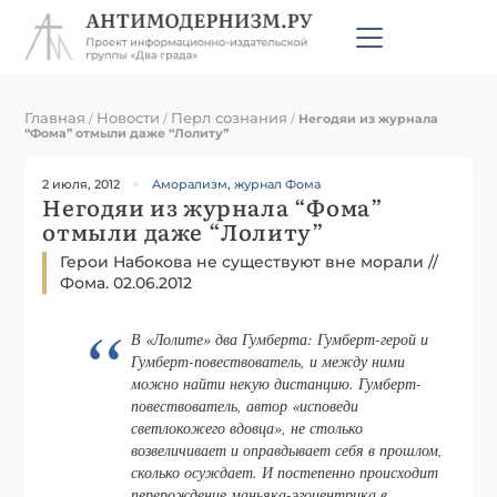
Главная
Новости
Перл сознания
/
/
/
Негодяи из журнала
“Фома” отмыли даже “Лолиту”
2 июля, 2012
Аморализм
,
журнал Фома
Негодяи из журнала “Фома”
отмыли даже “Лолиту”
Герои Набокова не существуют вне морали //
Фома. 02.06.2012
В «Лолите» два Гумберта: Гумберт-герой и
Гумберт-повествователь, и между ними
можно найти некую дистанцию. Гумберт-
повествователь, автор «исповеди
светлокожего вдовца», не столько
возвеличивает и оправдывает себя в прошлом,
сколько осуждает. И постепенно происходит
перерождение маньяка-эгоцентрика в