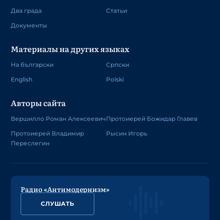
Два града
Статьи
Документы
Материалы на других языках
На български
Српски
English
Polski
Авторы сайта
Вершилло Роман Алексеевич
Протоиерей Божидар Главев
Протоиерей Владимир
Рысин Игорь
Переслегин
Радио «Антимодернизм»
СЛУШАТЬ