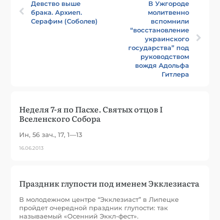
Девство выше
В Ужгороде
брака. Архиеп.
молитвенно
Серафим (Соболев)
вспомнили
“восстановление
украинского
государства” под
руководством
вождя Адольфа
Гитлера
Неделя 7-я по Пасхе. Святых отцов I
Вселенского Собора
Ин, 56 зач., 17, 1—13
16.06.2013
Праздник глупости под именем Экклезиаста
В молодежном центре “Экклезиаст” в Липецке
пройдет очередной праздник глупости: так
называемый «Осенний Эккл-фест».