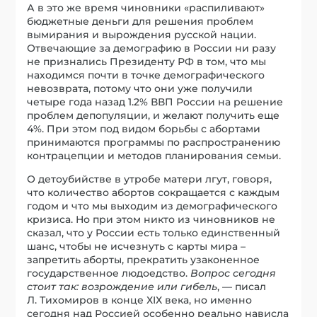
А в это же время чиновники «распиливают»
бюджетные деньги для решения проблем
вымирания и вырождения русской нации.
Отвечающие за демографию в России ни разу
не признались Президенту РФ в том, что мы
находимся почти в точке демографического
невозврата, потому что они уже получили
четыре года назад 1.2% ВВП России на решение
проблем депопуляции, и желают получить еще
4%. При этом под видом борьбы с абортами
принимаются программы по распространению
контрацепции и методов планирования семьи.
О детоубийстве в утробе матери лгут, говоря,
что количество абортов сокращается с каждым
годом и что мы выходим из демографического
кризиса. Но при этом никто из чиновников не
сказал, что у России есть только единственный
шанс, чтобы не исчезнуть с карты мира –
запретить аборты, прекратить узаконенное
государственное людоедство.
Вопрос сегодня
стоит так: возрождение или ги­бель
, — писал
Л. Тихомиров в конце ХIХ века, но именно
сегодня над Россией особенно реально нависла