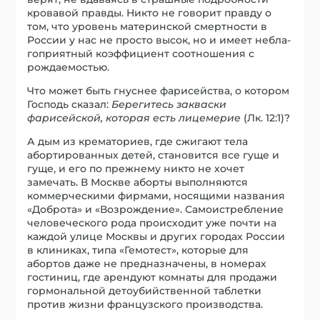
кровавой правды. Никто не говорит правду о
том, что уровень материнской смертности в
России у нас не просто высок, но и имеет не­бла­­
гоприятный коэффициент соотношения с
рождаемостью.
Что может быть гнуснее фарисейства, о котором
Господь сказал:
Берегитесь закваски
фарисейской, которая есть лицемерие
(Лк. 12:1)?
А дым из крематориев, где сжигают тела
абортированных детей, становится все гуще и
гуще, и его по прежнему никто не хочет
замечать. В Москве аборты выполняются
коммерческими фирмами, носящими названия
«Доброта» и «Возрождение». Самоистребление
человеческого рода происходит уже почти на
каждой улице Москвы и других городах России
в клиниках, типа «Гемотест», которые для
абортов даже не предназначены, в номерах
гостиниц, где арендуют комнаты для продажи
гормональной детоубийственной таблетки
против жизни французского производства.