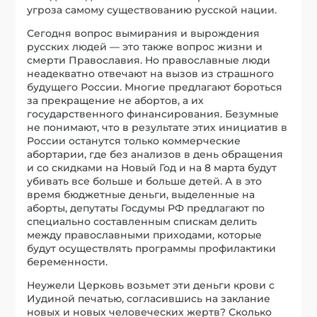
угроза самому сущест­во­ванию русской нации.
Сегодня вопрос вымирания и вырождения
русских людей — это также во­прос жизни и
смерти Православия. Но православные люди
неадекватно отвечают на вызов из страшного
будущего России. Многие предлагают бороться
за прекращение не абортов, а их
государственного финансирования. Безумные
не понимают, что в результате этих инициатив в
России останутся только коммерческие
абортарии, где без анализов в день обращения
и со скидками на Новый Год и на 8 марта будут
убивать все больше и больше детей. А в это
время бюджетные деньги, выделенные на
аборты, депутаты Госдумы РФ предлагают по
специально составленным спискам делить
между православными приходами, которые
будут осуществлять программы профилактики
беременности.
Неужели Церковь возьмет эти деньги крови с
Иудиной печатью, согласившись на заклание
новых и новых человеческих жертв? Сколько