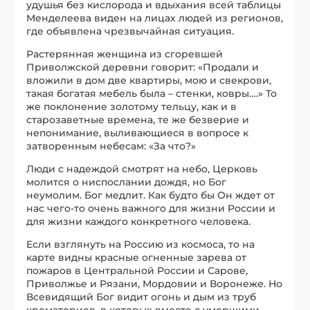
удушья без кислорода и вдыхания всей таблицы
Менделеева виден на лицах людей из регионов,
где объявлена чрезвычайная ситуация.
Растерянная женщина из сгоревшей
Приволжской деревни говорит: «Продали и
вложили в дом две квартиры, мою и свекрови,
такая богатая мебель была – стенки, ковры….» То
же поклонение золотому тельцу, как и в
старозаветные времена, те же безверие и
непонимание, выливающиеся в вопросе к
затворенным небесам: «За что?»
Люди с надеждой смотрят на небо, Церковь
молится о ниспослании дождя, но Бог
неумолим. Бог медлит. Как будто бы Он ждет от
нас чего-то очень важного для жизни России и
для жизни каждого конкретного человека.
Если взглянуть на Россию из космоса, то на
карте видны красные огненные зарева от
пожаров в Центральной России и Сарове,
Приволжье и Рязани, Мордовии и Воронеже. Но
Всевидящий Бог видит огонь и дым из труб
крематориев, в которых вместе с умершими