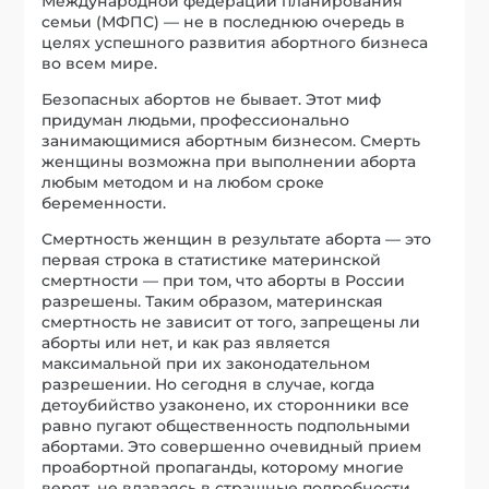
Международной федерации планирования
семьи (МФПС) — не в последнюю очередь в
целях успешного развития абортного бизнеса
во всем мире.
Безопасных абортов не бывает. Этот миф
придуман людьми, профессионально
занимающимися абортным бизнесом. Смерть
женщины возможна при выполнении аборта
любым методом и на любом сроке
беременности.
Смертность женщин в результате аборта — это
первая строка в статистике материн­ской
смертности — при том, что аборты в России
разрешены. Таким образом, материнская
смертность не зависит от того, за­прещены ли
аборты или нет, и как раз является
максимальной при их законодательном
разрешении. Но сегодня в случае, когда
детоубийство узаконено, их сторонники все
равно пугают общественность подпольными
абортами. Это совершенно очевидный прием
проабортной пропаганды, которому многие
верят, не вдаваясь в страшные подробности