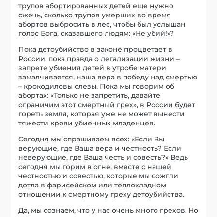
трупов абортированных детей еще нужно
сжечь, сколько трупов умерших во время
абортов выбросить в лес, чтобы был услышан
голос Бога, сказавшего людям: «Не убий!»?
Пока детоубийство в законе процветает в
России, пока правда о легализации жизни –
запрете убиения детей в утробе матери
замалчивается, наша вера в победу над смертью
– крокодиловы слезы. Пока мы говорим об
абортах: «Только не запретить, давайте
ограничим этот смертный грех», в России будет
гореть земля, которая уже не может вынести
тяжести крови убиенных младенцев.
Сегодня мы спрашиваем всех: «Если Вы
верующие, где Ваша вера и честность? Если
неверующие, где Ваша честь и совесть?» Ведь
сегодня мы горим в огне, вместе с нашей
честностью и совестью, которые мы сожгли
дотла в фарисейском или теплохладном
отношении к смертному греху детоубийства.
Да, мы сознаем, что у нас очень много грехов. Но