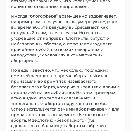
потому что закон о том, что кровь убиенного
вопиет ко отмщению, непреложен.
Иногда “блогосфера” возмущенно вздрагивает,
например, как в случае, когда умершую недавно
во время аборта девушку выбрасывают, как
ненужный хлам, в лес в кусты. Но и тогда
угоревшие от неправды блоггисты, сетуют о
небезопасных абортах, о профнепригодности
врачей-детоубийц, о плохих лекарствах и
неподходящих условиях в коммерческих
абортариях.
Но ведь известно, что несколько последних
смертей женщин во время аборта в Москве
произошли во время так называемого
безопасного аборта, которые выполняли врачи с
лицензией на детоубийство. На этих примерах
ясно видно, что теория «легальных» и
«нелегальных» абортов надуманна и не без
успеха используется самими абортмахерами для
пропаганды так называемого «безопасного»
аборта. Идеологию «безопасного» (т.е.
сделанного в больнице) аборта изобрели в