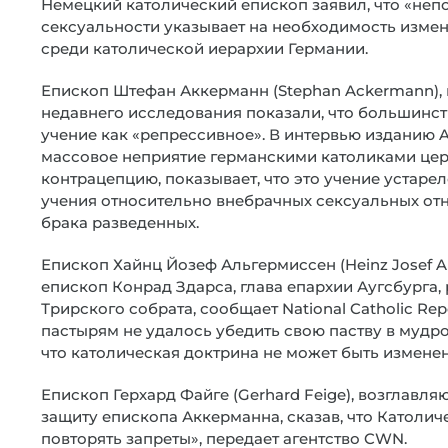
Немецкий католический епископ заявил, что «неп
сексуальности указывает на необходимость измен
среди католической иерархии Германии.
Епископ Штефан Аккерманн (Stephan Ackermann), г
недавнего исследования показали, что большинс
учение как «репрессивное». В интервью изданию Al
массовое неприятие германскими католиками цер
контрацепцию, показывает, что это учение устаре
учения относительно внебрачных сексуальных от
брака разведенных.
Епископ Хайнц Йозеф Альгермиссен (Heinz Josef Al
епископ Конрад Здарса, глава епархии Аугсбурга,
Трирского собрата, сообщает National Catholic Rep
пастырям не удалось убедить свою паству в мудро
что католическая доктрина не может быть измене
Епископ Герхард Файге (Gerhard Feige), возглавля
защиту епископа Аккерманна, сказав, что Католи
повторять запреты», передает агентство CWN.