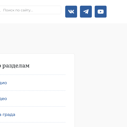
 разделам
дио
део
а града