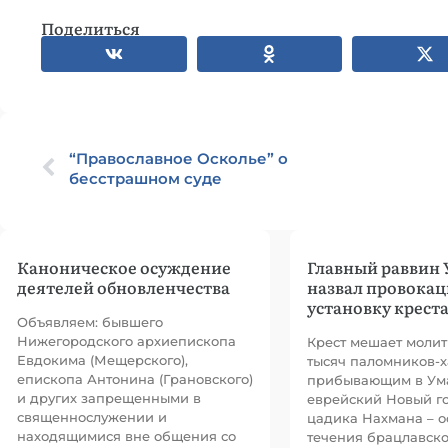
Поделиться
“Православное Осколье” о
бесстрашном суде
Каноническое осуждение
Главный раввин
деятелей обновленчества
назвал провока
установку крест
Объявляем: бывшего
Нижегородского архиепископа
Крест мешает молит
Евдокима (Мещерского),
тысяч паломников-х
епископа Антонина (Грановского)
прибывающим в Ум
и других запрещенными в
еврейский Новый го
священнослужении и
цадика Нахмана – о
находящимися вне общения со
течения брацлавско