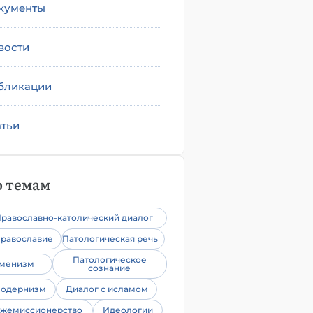
кументы
вости
бликации
атьи
 темам
равославно-католический диалог
равославие
Патологическая речь
Патологическое
уменизм
сознание
одернизм
Диалог с исламом
жемиссионерство
Идеологии