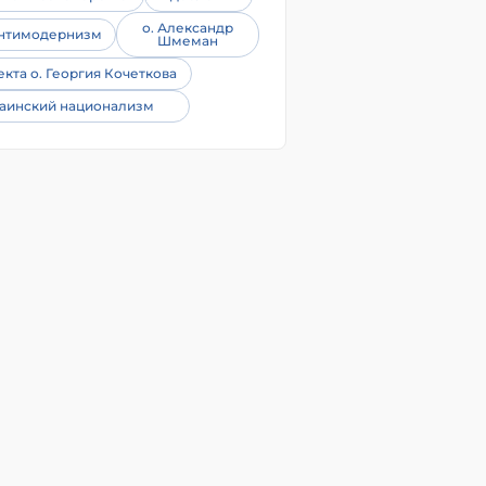
о. Александр
нтимодернизм
Шмеман
екта о. Георгия Кочеткова
аинский национализм