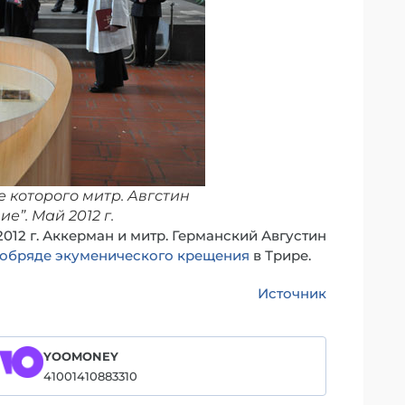
е которого митр. Авгстин
”. Май 2012 г.
012 г. Аккерман и митр. Германский Августин
обряде экуменического крещения
в Трире.
Источник
YOOMONEY
41001410883310