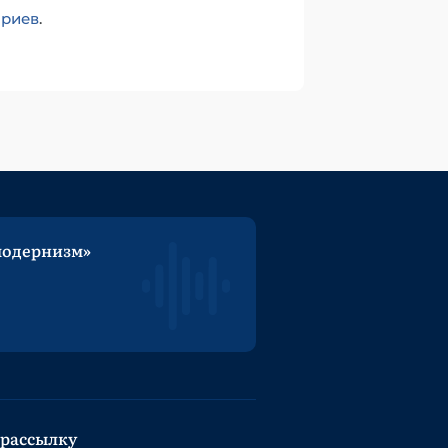
ариев
.
модернизм»
 рассылку