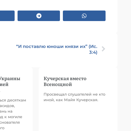
“И поставлю юноши князи их” (Ис.
3:4)
 Украины
Кучерская вместо
цией
Всенощной
а
Просвещал слушателей не кто
иной, как Майя Кучерская.
ься десяткам
асидов,
ань на
д к могиле
снователя
го