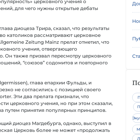
опулярность» церковного учения о
До
ений, для чего нужны открытые дебаты
Но
лава диоцеза Трира, сказал, что результаты
тво католиков рассматривают церковное
Пу
lgemeine Zeitung Mainz прелат отметил, что
ковного учения, отвергающего
ло. Он также призвал пересмотру церковного
Ст
ношений,
“
союзов” содомитов и повторного
По
germissen), глава епархии Фульды, и
 резко не согласились с позицией своего
orter. Эти два прелата признали, что
П
сти церковного учения, но при этом сказали,
П
на путем принятия популярных принципов.
Эк
ющий диоцез Магдебурга, однако, выступил в
М
ческая Церковь более не может «продолжать
Л