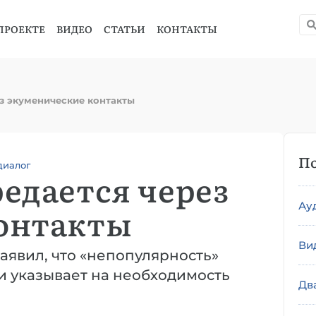
ПРОЕКТЕ
ВИДЕО
СТАТЬИ
КОНТАКТЫ
з экуменические контакты
По
диалог
едается через
Ау
онтакты
Ви
аявил, что «непопулярность»
и указывает на необходимость
Дв