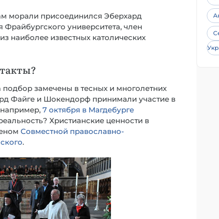
рам морали присоединился Эберхард
А
 Фрайбургского университета, член
С
 из наиболее известных католических
Укр
нтакты?
а подбор замечены в тесных и многолетних
ард Файге и Шокендорф принимали участие в
 например,
7 октября в Магдебурге
реальность? Христианские ценности в
леном
Совместной православно-
нского
.