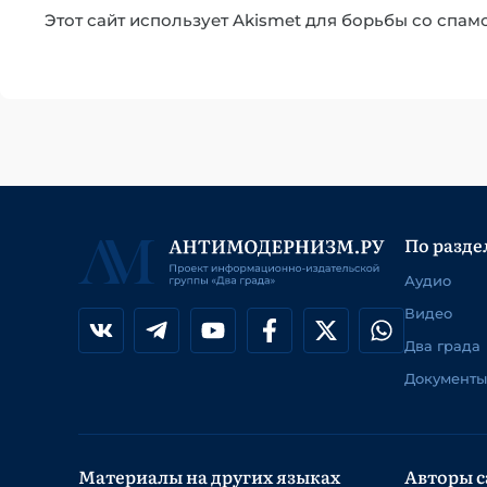
Этот сайт использует Akismet для борьбы со спам
По разде
Аудио
Видео
Два града
Документы
Материалы на других языках
Авторы с