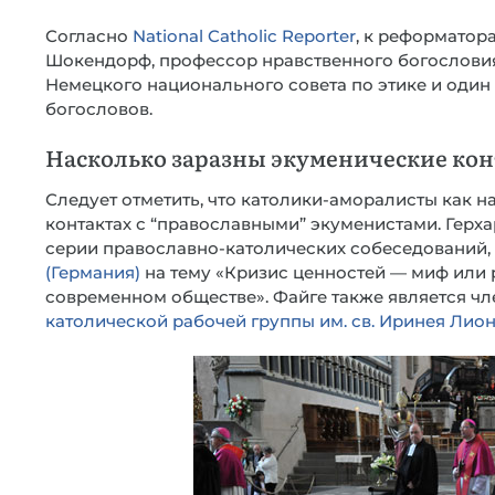
Согласно
National Catholic Reporter
, к реформато
Шокендорф, профессор нравственного богословия
Немецкого национального совета по этике и один
богословов.
Насколько заразны экуменические ко
Следует отметить, что католики-аморалисты как н
контактах с “православными” экуменистами. Герх
серии православно-католических собеседований,
(Германия)
на тему «Кризис ценностей — миф или 
современном обществе». Файге также является ч
католической рабочей группы им. св. Иринея Лио