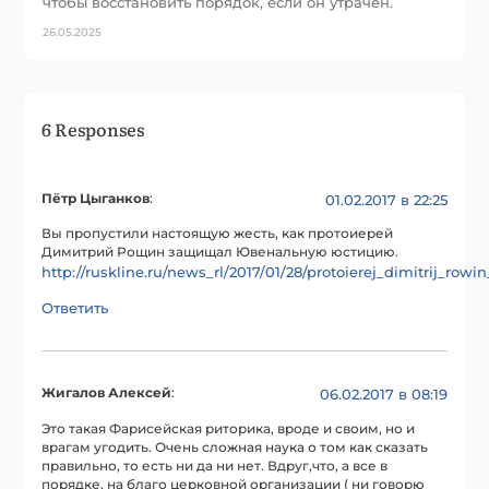
чтобы восстановить порядок, если он утрачен.
26.05.2025
6 Responses
Пётр Цыганков
:
01.02.2017 в 22:25
Вы пропустили настоящую жесть, как протоиерей
Димитрий Рощин защищал Ювенальную юстицию.
http://ruskline.ru/news_rl/2017/01/28/protoierej_dimitrij_r
Ответить
Жигалов Алексей
:
06.02.2017 в 08:19
Это такая Фарисейская риторика, вроде и своим, но и
врагам угодить. Очень сложная наука о том как сказать
правильно, то есть ни да ни нет. Вдруг,что, а все в
порядке, на благо церковной организации ( ни говорю