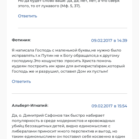
Но да будет слово ваше: да, да; нет, нет; а что сверх
этого, то от лукавого (Мф. 5, 37).
Ответить
Фотиния
:
09.02.2017 в 14:39
Я написала Господь с маленькой буквы,не нужно было
исправлять.т.к Путин не к Богу обращался,а к другому
господину.Это кощунство :просить Христа помочь
иудеям построить им храм для антихриста!храм,который
Господь же и разрушил, оставил Дом их пустым!
Ответить
Альберт-Игнатий
:
09.02.2017 в 15:54
Да, о. Димитрий Сафонов так быстро набирает
популярность в среде модернистов и кровожадных
убийц беззащитных детей, видно единомыслие с
либералами приносит много перспектив и выгод, но
таким единомыслием он поставил себя косвенно в один