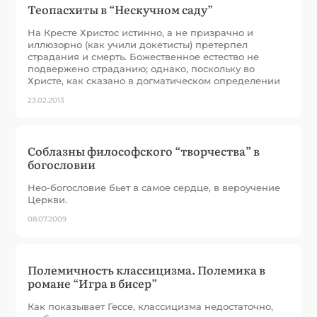
Теопасхиты в “Нескучном саду”
На Кресте Христос истинно, а не призрачно и
иллюзорно (как учили докетисты) претерпел
страдания и смерть. Божественное естество не
подвержено страданию; однако, поскольку во
Христе, как сказано в догматическом определении
23.02.2013
Соблазны философского “творчества” в
богословии
Нео-богословие бьет в самое сердце, в вероучение
Церкви.
08.07.2009
Полемичность классицизма. Полемика в
романе “Игра в бисер”
Как показывает Гессе, классицизма недостаточно,