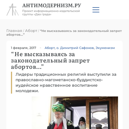
Главная
Аборт
/
/
“Не высказываясь за законодательный запрет
абортов…”
1 февраля, 2017
Аборт
,
о. Димитрий Сафонов
,
Экуменизм
“Не высказываясь за
законодательный запрет
абортов…”
Лидеры традиционных религий выступили за
православно-магометанско-буддистско-
иудейское нравственное воспитание
молодежи.