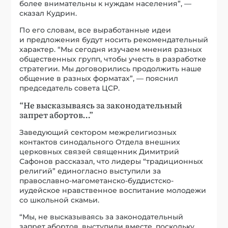
более внимательны к нуждам населения”, —
сказал Кудрин.
По его словам, все выработанные идеи
и предложения будут носить рекомендательный
характер. “Мы сегодня изучаем мнения разных
общественных групп, чтобы учесть в разработке
стратегии. Мы договорились продолжить наше
общение в разных форматах”, — пояснил
председатель совета ЦСР.
“Не высказываясь за законодательный
запрет абортов…”
Заведующий сектором межрелигиозных
контактов синодального Отдела внешних
церковных связей священник Димитрий
Сафонов рассказал, что лидеры “традиционных
религий” единогласно выступили за
православно-магометанско-буддистско-
иудейское нравственное воспитание молодежи
со школьной скамьи.
“Мы, не высказываясь за законодательный
запрет абортов, выступили вместе, поскольку