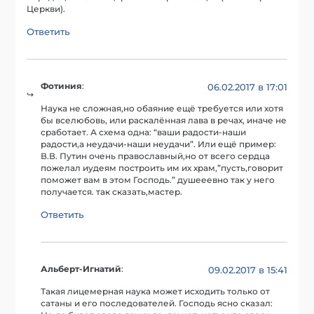
Церкви).
Ответить
Фотиния
:
06.02.2017 в 17:01
Наука не сложная,но обаяние ещё требуется или хотя
бы вселюбовь, или раскалённая лава в речах, иначе не
сработает. А схема одна: “ваши радости-наши
радости,а неудачи-наши неудачи”. Или ещё пример:
В.В. Путин очень православный,но от всего сердца
пожелал иудеям построить им их храм,”пусть,говорит
поможет вам в этом Господь.” душееевно так у него
получается. так сказать,мастер.
Ответить
Альберт-Игнатий
:
09.02.2017 в 15:41
Такая лицемерная наука может исходить только от
сатаны и его последователей. Господь ясно сказал: