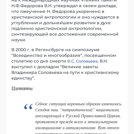
Н.Ф.Федорова В.Н. утверждал в своем докладе,
что лжеучение Н. Федорова укоренено в
христианской антропологии и оно нуждается в
углублении и дальнейшем развитии в духе
подлинно христианской антропологии,
синтезирующей все достижения современной
науки
.
В 2000 г. в Регенсбурге на симпозиуме
“Всеединство и многообразие”, посвященном
столетию со дня смерти
, В.Н.
В.С. Соловьева
выступил с докладом “Великие заветы
Владимира Соловьева на пути к христианскому
единству”.
Цитаты
Сейчас ситуация коренным образом изменилась.
Сегодня наш “патриотический” национализм,
апеллирующий к Русской Православной Церкви,
проявляется прежде всего в этнокультурном
изоляционизме и антиэкуменизме. Вот отчего
исключительно важным и актуальным