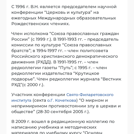
С 1996 г. В.Н. является председателем научной
конференции “Церковь и культура” на
ежегодных Международных образовательных
Рождественских чтениях.
Член исполкома “Союза православных граждан
России” (с 1999 г.). В 1991-1993 гг. – председатель
комиссии по культуре “Союза православных
братств”; в 1994-1997 гг. – член политсовета
Российского христианского демократического
движения (РХДД). В 1991-1995 гг. – член
редколлегии газеты “Путь”; с 1995 г. – член
редколлегии издательства “Крутицкое
подворье”. Член редколлегии журнала “Вестник
РХД”(с 2000 г.).
Участник конференции
Свято-Филаретовского
(секта
) “О мирном и
института
о.Г. Кочеткова
непримиримом противостоянии злу в церкви и
обществе” (28-30 сентября 2005 г.).
В 2009 г. вошел в редакционную коллегию по
написанию учебника и методических
материалов по учебному курсу “Основы