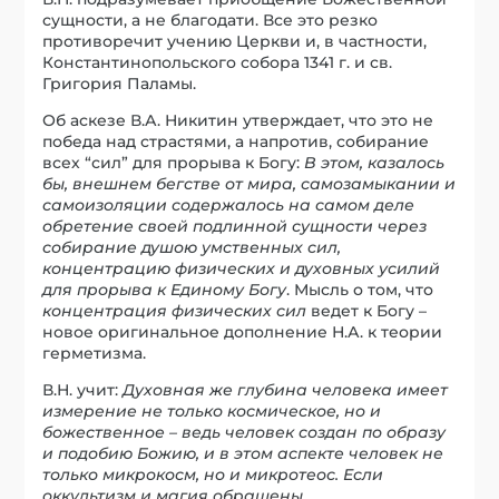
сущности, а не благодати. Все это резко
противоречит учению Церкви и, в частности,
Константинопольского собора 1341 г. и св.
Григория Паламы.
Об аскезе В.А. Никитин утверждает, что это не
победа над страстями, а напротив, собирание
всех “сил” для прорыва к Богу:
В этом, казалось
бы, внешнем бегстве от мира, самозамыкании и
самоизоляции содержалось на самом деле
обретение своей подлинной сущности через
собирание душою умственных сил,
концентрацию физических и духовных усилий
для прорыва к Единому Богу
. Мысль о том, что
концентрация физических сил
ведет к Богу –
новое оригинальное дополнение Н.А. к теории
герметизма.
В.Н. учит:
Духовная же глубина человека имеет
измерение не только космическое, но и
божественное – ведь человек создан по образу
и подобию Божию, и в этом аспекте человек не
только микрокосм, но и микротеос. Если
оккультизм и магия обращены