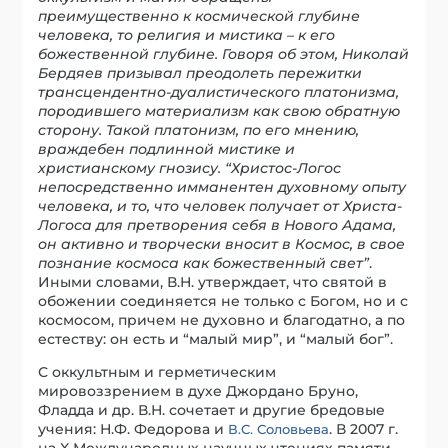
преимущественно к космической глубине
человека, то религия и мистика – к его
божественной глубине. Говоря об этом, Николай
Бердяев призывал преодолеть пережитки
трансцендентно-дуалистического платонизма,
породившего материализм как свою обратную
сторону. Такой платонизм, по его мнению,
враждебен подлинной мистике и
христианскому гнозису. “Христос-Логос
непосредственно имманентен духовному опыту
человека, и то, что человек получает от Христа-
Логоса для претворения себя в Нового Адама,
он активно и творчески вносит в Космос, в свое
познание космоса как божественный свет”
.
Иными словами, В.Н. утверждает, что святой в
обожении соединяется не только с Богом, но и с
космосом, причем не духовно и благодатно, а по
естеству: он есть и “малый мир”, и “малый бог”.
С оккультным и герметическим
мировоззрением в духе Джордано Бруно,
Фладда и др. В.Н. сочетает и другие бредовые
учения: Н.Ф. Федорова и
. В 2007 г.
В.С. Соловьева
на X Международных научных чтениях памяти