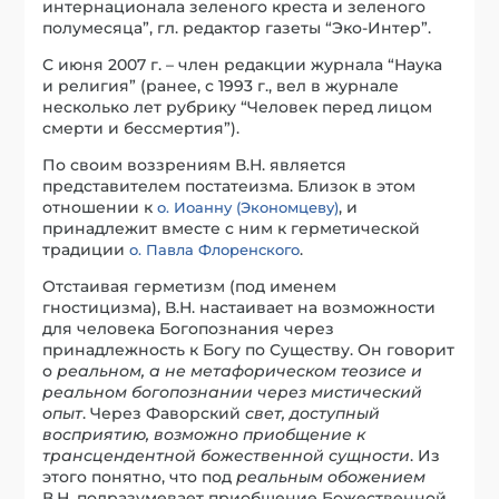
интернационала зеленого креста и зеленого
полумесяца”, гл. редактор газеты “Эко-Интер”.
С июня 2007 г. – член редакции журнала “Наука
и религия” (ранее, с 1993 г., вел в журнале
несколько лет рубрику “Человек перед лицом
смерти и бессмертия”).
По своим воззрениям В.Н. является
представителем постатеизма. Близок в этом
отношении к
, и
о. Иоанну (Экономцеву)
принадлежит вместе с ним к герметической
традиции
.
о. Павла Флоренского
Отстаивая герметизм (под именем
гностицизма), В.Н. настаивает на возможности
для человека Богопознания через
принадлежность к Богу по Существу. Он говорит
о
реальном, а не метафорическом теозисе и
реальном богопознании через мистический
опыт
. Через Фаворский
свет, доступный
восприятию, возможно приобщение к
трансцендентной божественной сущности
. Из
этого понятно, что под
реальным обожением
В.Н. подразумевает приобщение Божественной