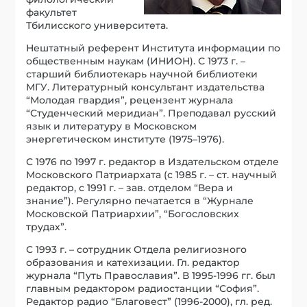
факультет
Тбилисского университета.
Нештатный референт Института информации по
общественным наукам (ИНИОН). С 1973 г. –
старший библиотекарь научной библиотеки
МГУ. Литературный консультант издательства
“Молодая гвардия”, рецензент журнала
“Студенческий меридиан”. Преподавал русский
язык и литературу в Московском
энергетическом институте (1975–1976).
С 1976 по 1997 г. редактор в Издательском отделе
Московского Патриархата (с 1985 г. – ст. научный
редактор, с 1991 г. – зав. отделом “Вера и
знание”). Регулярно печатается в “Журнале
Московской Патриархии”, “Богословских
трудах”.
С 1993 г. – сотрудник Отдела религиозного
образования и катехизации. Гл. редактор
журнала “Путь Православия”. В 1995-1996 гг. был
главным редактором радиостанции “София”.
Редактор радио “Благовест” (1996-2000), гл. ред.