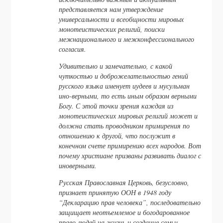
представляется нам утверждение
универсальности и всеобщности мировых
монотеистических религий, поиски
межнационального и межконфессионального
согласия.
Удивительно и замечательно, с какой
чуткостью и доброжелательностью гений
русского языка именует иудеев и мусульман
ино-верными, то есть иным образом верными
Богу. С этой точки зрения каждая из
монотеистических мировых религий может и
должна стать проводником примирения по
отношению к другой, что послужит в
конечном счете примирению всех народов. Вот
почему христиане призваны развивать диалог с
иноверными.
Русская Православная Церковь, безусловно,
признает принятую ООН в 1948 году
“Декларацию прав человека”, последовательно
защищает неотъемлемое и богодарованное
право людей на жизнь и создание семьи,