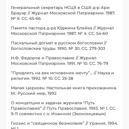
Генеральный секретарь НСЦХ в США д-р Ари
Брауэр // Журнал Московской Патриархии. 1987.
№ 9. СС. 65-66
Памяти пастора д-ра Юджина Блейка // Журнал
Московской Патриархии. 1987. № 4. СС. 54-60
Пасхальный догмат в русском богословии //
Богословские труды. 1990. № 30. СС. 279-303
Н.Ф. Федоров и Православие // Журнал
Московской Патриархии. 1991. № 10. СС. 76-79
“Продлить на век мгновения мечту”… // Наука и
религия. 1992. № 10. СС. 25-28
Малая Церковь: Настольная книга прихожанина.
М.: Русский мир, 1992
О концепции и задачах журнала “Путь
Православия” // Путь Православия. 1993. № 1. СС.
9-11 совместно с о. Иоанном (Экономцевым)
Гнозис и “священное безмолвие” // Урания. 1994.
№ 1