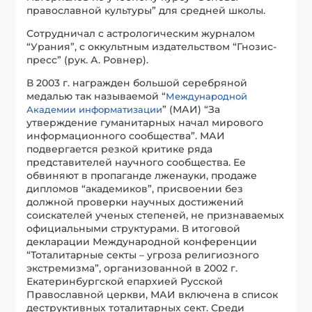
православной культуры” для средней школы.
Сотрудничал с астрологическим журналом
“Урания”, с оккультным издательством “Гнозис-
пресс” (рук. А. Ровнер).
В 2003 г. награжден большой серебряной
медалью так называемой “
Международной
” (МАИ) “За
Академии информатизации
утверждение гуманитарных начал мирового
информационного сообщества”. МАИ
подвергается резкой критике ряда
представителей научного сообщества. Ее
обвиняют в пропаганде лженауки, продаже
дипломов “академиков”, присвоении без
должной проверки научных достижений
соискателей ученых степеней, не признаваемых
официальными структурами. В итоговой
декларации Международной конференции
“Тоталитарные секты – угроза религиозного
экстремизма”, организованной в 2002 г.
Екатеринбургской епархией Русской
Православной церкви, МАИ включена в список
деструктивных тоталитарных сект. Среди