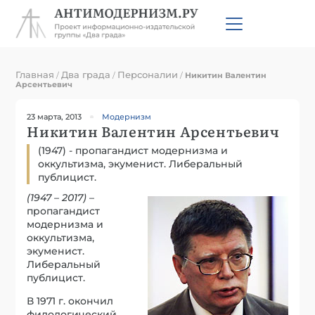
Главная
Два града
Персоналии
/
/
/
Никитин Валентин
Арсентьевич
23 марта, 2013
Модернизм
Никитин Валентин Арсентьевич
(1947) - пропагандист модернизма и
оккультизма, экуменист. Либеральный
публицист.
(1947 – 2017)
–
пропагандист
модернизма и
оккультизма,
экуменист.
Либеральный
публицист.
В 1971 г. окончил
филологический