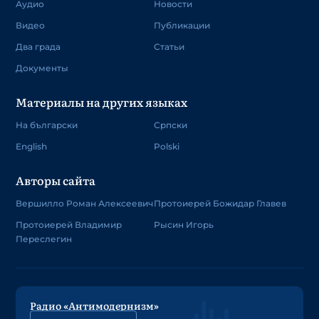
Аудио
Новости
Видео
Публикации
Два града
Статьи
Документы
Материалы на других языках
На български
Српски
English
Polski
Авторы сайта
Вершилло Роман Алексеевич
Протоиерей Божидар Главев
Протоиерей Владимир
Рысин Игорь
Переслегин
Радио «Антимодернизм»