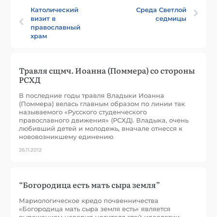
Католический
Среда Светлой
визит в
седмицы
православный
храм
Травля сщмч. Иоанна (Поммера) со стороны
РСХД
В последние годы травля Владыки Иоанна
(Поммера) велась главным образом по линии так
называемого «Русского студенческого
православного движения» (РСХД). Владыка, очень
любивший детей и молодежь, вначале отнесся к
нововозникшему единению
26.11.2012
“Богородица есть мать сыра земля”
Мариологическое кредо почвенничества
«Богородица мать сыра земля есть» является
выражением неверия носителя этой идеологии.