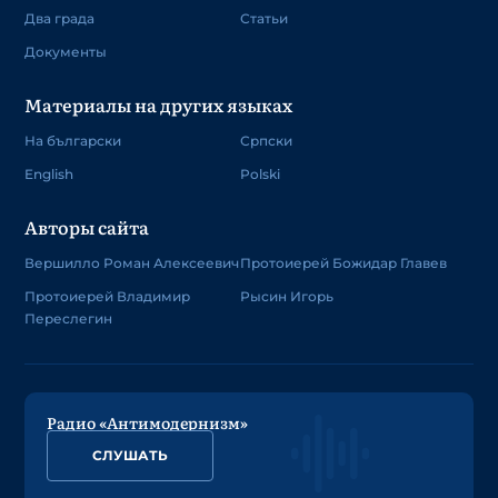
Два града
Статьи
Документы
Материалы на других языках
На български
Српски
English
Polski
Авторы сайта
Вершилло Роман Алексеевич
Протоиерей Божидар Главев
Протоиерей Владимир
Рысин Игорь
Переслегин
Радио «Антимодернизм»
СЛУШАТЬ