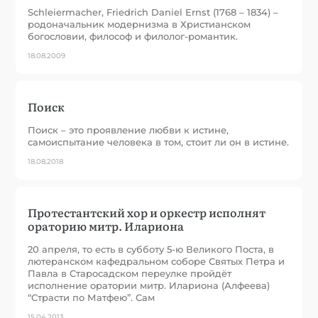
Schleiermacher, Friedrich Daniel Ernst (1768 – 1834) –
родоначальник модернизма в Христианском
богословии, философ и филолог-романтик.
18.08.2009
Поиск
Поиск – это проявление любви к истине,
самоиспытание человека в том, стоит ли он в истине.
18.08.2018
Протестантский хор и оркестр исполнят
ораторию митр. Илариона
20 апреля, то есть в субботу 5-ю Великого Поста, в
лютеранском кафедральном соборе Святых Петра и
Павла в Старосадском переулке пройдёт
исполнение оратории митр. Илариона (Алфеева)
“Страсти по Матфею”. Сам
15.04.2013