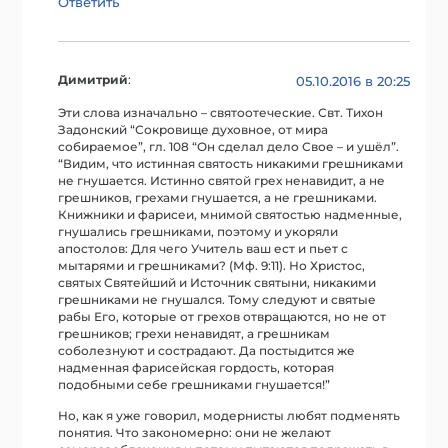
Ответить
Димитрий
:
05.10.2016 в 20:25
Эти слова изначально – святоотеческие. Свт. Тихон
Задонский “Сокровище духовное, от мира
собираемое”, гл. 108 “Он сделал дело Свое – и ушёл”.
“Видим, что истинная святость никакими грешниками
не гнушается. Истинно святой грех ненавидит, а не
грешников, грехами гну­шается, а не грешниками.
Книжники и фари­сеи, мнимой святостью надменные,
гнушались грешниками, поэтому и укоряли
апостолов: Для чего Учитель ваш ест и пьет с
мытарями и греш­никами? (Мф. 9:11). Но Христос,
святых Свя­тейший и Источник святыни, никакими
греш­никами не гнушался. Тому следуют и святые
рабы Его, которые от грехов отвращаются, но не от
грешников; грехи ненавидят, а грешни­кам
соболезнуют и сострадают. Да постыдит­ся же
надменная фарисейская гордость, кото­рая
подобными себе грешниками гнушается!”
Но, как я уже говорил, модернисты любят подменять
понятия. Что закономерно: они не желают