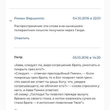
Роман Вершилло
04.10.2016 в 22:01
:
Распространение эти слова в их нынешнем
толерантном смысле получили через Ганди.
Ответить
Петр
:
05.10.2016 в 14:20
«Авва, следует ли, видя согрешение брата, умолчать и
покрыть грех его?»
«Следует, — отвечал преподобный Пимен. — Если
покроешь грех брата, то и Бог покроет твой грех».
«Но какой же ответ ты дашь Богу, что, увидев
согрешающего, не обличил его?» — снова спросили у
него, и Авва Пимен ответил:
«Я скажу: „Господи! Ты повелел прежде вынуть
бревно из своего глаза, а потом извлекать сучок из
глаза брата — я исполнил повеление Твое“».