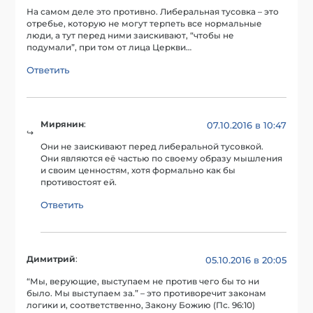
На самом деле это противно. Либеральная тусовка – это
отребье, которую не могут терпеть все нормальные
люди, а тут перед ними заискивают, “чтобы не
подумали”, при том от лица Церкви…
Ответить
Мирянин
:
07.10.2016 в 10:47
Они не заискивают перед либеральной тусовкой.
Они являются её частью по своему образу мышления
и своим ценностям, хотя формально как бы
противостоят ей.
Ответить
Димитрий
:
05.10.2016 в 20:05
“Мы, верующие, выступаем не против чего бы то ни
было. Мы выступаем за.” – это противоречит законам
логики и, соответственно, Закону Божию (Пс. 96:10)