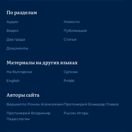
По разделам
Аудио
Новости
Видео
Публикации
Два града
Статьи
Документы
Материалы на других языках
На български
Српски
English
Polski
Авторы сайта
Вершилло Роман Алексеевич
Протоиерей Божидар Главев
Протоиерей Владимир
Рысин Игорь
Переслегин