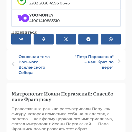
2202 2036 4595 0645
YOOMONEY
41001410883310
Поделиться
Основная тема
“Петр Порошенко*
Восьмого
– наш брат по
Вселенского
вере”
Собора
Митрополит Иоанн Пергамский: Спасибо
папе Франциску
Православные раньше рассматривали Папу как
фигуру, которая поместила себя на пьедестал, а
папство — как форму церковного империализма, —
сказал митрополит Иоанн Пергамский. — Папа
Франциск помог развеять этот образ.