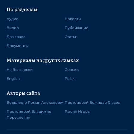
По разделам
Аудио
Новости
Видео
Публикации
Два града
Статьи
Документы
Материалы на других языках
На български
Српски
English
Polski
Авторы сайта
Вершилло Роман Алексеевич
Протоиерей Божидар Главев
Протоиерей Владимир
Рысин Игорь
Переслегин