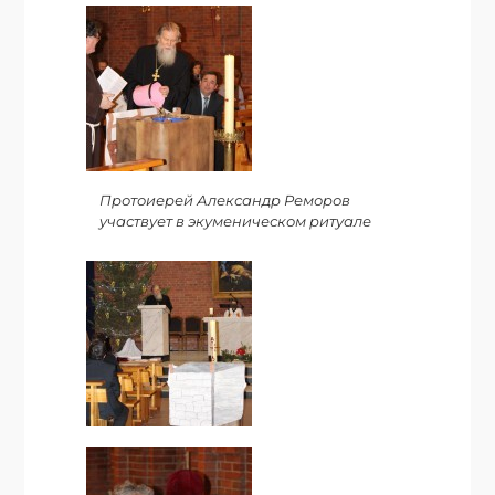
Протоиерей Александр Реморов
участвует в экуменическом ритуале