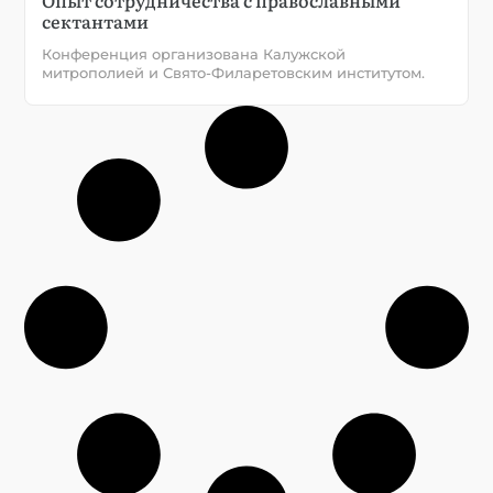
сектантами
Конференция организована Калужской
митрополией и Свято-Филаретовским институтом.