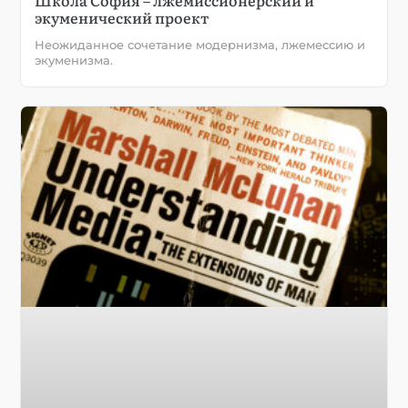
экуменический проект
Неожиданное сочетание модернизма, лжемессию и
экуменизма.