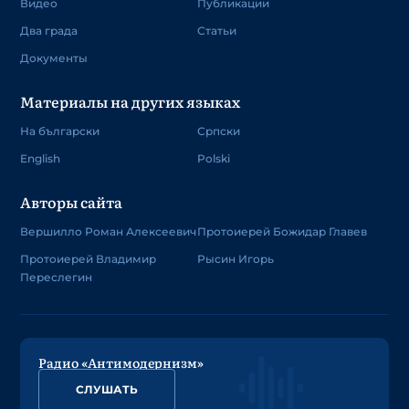
Видео
Публикации
Два града
Статьи
Документы
Материалы на других языках
На български
Српски
English
Polski
Авторы сайта
Вершилло Роман Алексеевич
Протоиерей Божидар Главев
Протоиерей Владимир
Рысин Игорь
Переслегин
Радио «Антимодернизм»
СЛУШАТЬ