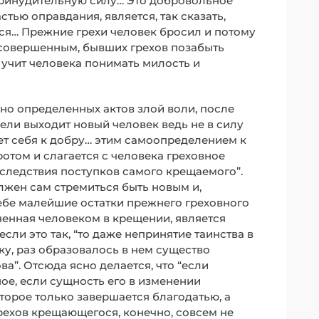
ринудительную силу… Это добровольное
тью оправдания, является, так сказать,
ся… Прежние грехи человек бросил и потому
я совершенным, бывших грехов позабыть
 учит человека понимать милость и
чно определенных актов злой воли, после
пели выходит новый человек ведь не в силу
ет себя к добру… этим самоопределением к
том и слагается с человека греховное
следствия поступков самого крещаемого”.
лжен сам стремиться быть новым и,
себе малейшие остатки прежнего греховного
ченная человеком в крещении, является
сли это так, “то даже непринятие таинства в
у, раз образовалось в нем существо
а”. Отсюда ясно делается, что “если
ное, если сущность его в изменении
торое только завершается благодатью, а
рехов крещающегося, конечно, совсем не