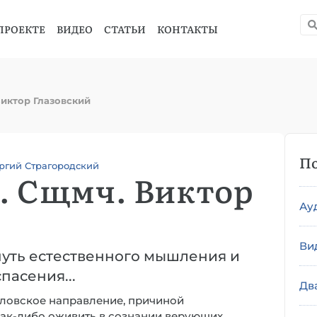
ПРОЕКТЕ
ВИДЕО
СТАТЬИ
КОНТАКТЫ
иктор Глазовский
По
ергий Страгородский
. Сщмч. Виктор
Ау
Ви
путь естественного мышления и
пасения...
Дв
словское направление, причиной
ак-либо оживить в сознании верующих