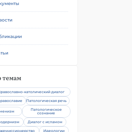
кументы
вости
бликации
атьи
 темам
равославно-католический диалог
равославие
Патологическая речь
Патологическое
уменизм
сознание
одернизм
Диалог с исламом
жемиссионерство
Идеологии