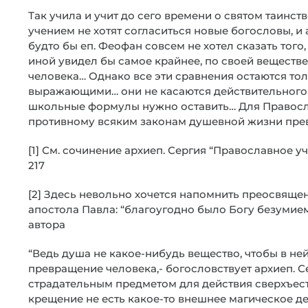
Так учила и учит до сего времени о святом таинст
учением не хотят согласиться новые богословы, и
будто бы еп. Феофан совсем не хотел сказать того,
иной увидел бы самое крайнее, по своей веществ
человека… Однако все эти сравнения остаются то
выражающими… они не касаются действительного 
школьные формулы нужно оставить… Для Правосла
противному всяким законам душевной жизни пре
[1] См. сочинение архиеп. Сергия “Православное учен
217
[2] Здесь невольно хочется напомнить преосвяще
апостола Павла: “благоугодно было Богу безумие
автора
“Ведь душа не какое-нибудь вещество, чтобы в н
превращение человека,- богословствует архиеп. Се
страдательным предметом для действия сверхъес
крещение не есть какое-то внешнее магическое д