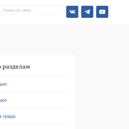
 разделам
дио
део
а града