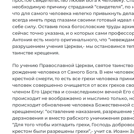
простое свидетельство любви Бога к человеку. Сп
необходимую причину страданий “свидетеля”, по 
что для самого человека нелегко привыкнуть дела
всегда иметь пред глазами своими готовый идеал с
себе силу. Оставив пока богословские труды архи
сейчас точно указана, и о которых сами профессор
Антония есть много оригинального, что “невежда
разрушением учения Церкви,- мы остановимся тепе
таинстве крещения.
По учению Православной Церкви, святое таинство
рождение человека от Самого Бога. В нем человек
крестной смерти, то есть все грехи человека при
человек совершенно очищается от всех грехов своих
членом Его Царства и сонаследником вечной Его с
происходит не воображаемо и мыслимо только, но
происходит обновление человека Божественной с
крещаемому: “оставление наказания, разрешение у
дерзновения и вместо рабского уничижения равноч
“Для того чтобы изгладить грехи, Господь добров
крестом были разрешены грехи”,- учит св. Иоанн З