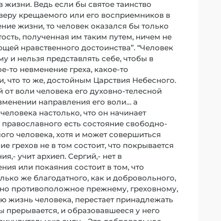
 жизни. Ведь если бы святое таинство
 веру крещаемого или его восприемников в
ние жизни, то человек оказался бы только
ость, полученная им таким путем, ничем не
ющей нравственного достоинства”. “Человек
у и нельзя представлять себе, чтобы в
-то невменение греха, какое-то
, что то же, достойным Царствия Небесного.
 от воли человека его духовно-телесной
изменении направления его воли… а
человека настолько, что он начинает
я православного есть состояние свободно-
мого человека, хотя и может совершиться
 грехов не в том состоит, что покрывается
,- учит архиеп. Сергий,- нет в
ния или покаяния состоит в том, что
лько же благодатного, как и добровольного,
но противоположное прежнему, греховному,
ую жизнь человека, перестает принадлежать
бы прерывается, и образовавшееся у него