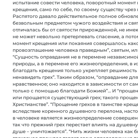
испытание совести человека, поворотный момент в
крещения, само по себе, по своему существу чрез
Распятого давало действительное полное обновле
безвольным предметом чужого воздействия и свят
отличалась бы от святости прирожденной, не име
не может невольно претерпевать спасение, а потом
момент крещения или покаяния совершалось какое
провозглашение человека праведным”, святым, или
“Сущность оправдания не в перемене независимой
природы, а в перемене его жизнеопределения, в 
благодать крещения только укрепляет решимость 
ненавидеть грех”. Таким образом, “оправдание дл
нравственное; оно находится в зависимости от са
только с помощью благодати Божией”… И “прощение
или прощается существующий грех; такого прощения
Христианстве”. “Прощение грехов в таинстве креще
вследствие коренного душевного перелома, насто
в человеке является жизнеопределение совершен
так что прежний грех перестает влиять на душевн
душе – уничтожается”. “Нить жизни человека как 