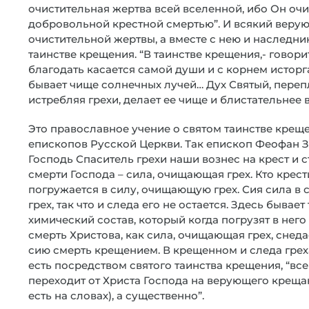
очистительная жертва всей вселенной, ибо Он очи
добровольной крестной смертью”. И всякий веру
очистительной жертвы, а вместе с нею и наследни
таинстве крещения. “В таинстве крещения,- говори
благодать касается самой души и с корнем исторг
бывает чище солнечных лучей… Дух Святый, перепл
истребляя грехи, делает ее чище и блистательнее в
Это православное учение о святом таинстве креще
епископов Русской Церкви. Так епископ Феофан За
Господь Спаситель грехи наши вознес на крест и 
смерти Господа – сила, очищающая грех. Кто крести
погружается в силу, очищающую грех. Сия сила в
грех, так что и следа его не остается. Здесь бывает
химический состав, который когда погрузят в него 
смерть Христова, как сила, очищающая грех, снедае
сию смерть крещением. В крещенном и следа греха 
есть посредством святого таинства крещения, “вс
переходит от Христа Господа на верующего креща
есть на словах), а существенно”.