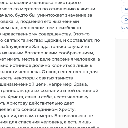
дело спасения человека некоторого
к чего-то мертвого по отношению к жизни
А
чало, будто бы, уничтожает значение за
С
века, и, подменяя его жизненный
вием над человеком, тем неизбежно
Укр
о нравственному совершенству. Этот-то
 святых таинствах Церкви, и составляет, по
 заблуждение Запада, только случайно
по их новым богословским соображениям,
т иметь места в деле спасения человека, а
льно истинное должно клониться лишь к
ьности человека. Отсюда естественно для
ность некоторых святых таинств
шенамеченной цели, например: брака,
странность для их сознания и той основной
ть Христа, сама в себе, несет человеку
рть Христову действительно дает
елая его сонаследником Христу.
адания, ни сама смерть Богочеловека не
ия для спасения человека, а есть лишь