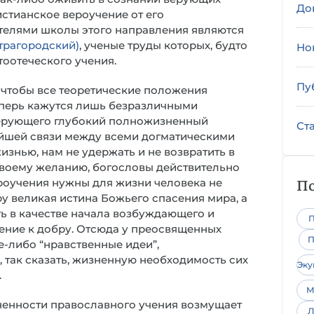
До
стианское вероучение от его
телями школы этого направления являются
трагородский)
, ученые труды которых, будто
Но
оотеческого учения.
Пу
- чтобы все теоретические положения
теперь кажутся лишь безразличными
верующего глубокий полножизненный
Ст
ейшей связи между всеми догматическими
знью, нам не удержать и не возвратить в
своему желанию, богословы действительно
По
ероучения нужны для жизни человека не
у великая истина Божьего спасения мира, а
ть в качестве начала возбуждающего и
П
ение к добру. Отсюда у преосвященных
П
е-либо “нравственные идеи”,
, так сказать, жизненную необходимость сих
Эк
.
М
ненности православного учения возмущает
Л