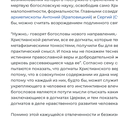
мертвую богословскую науку, освободив само Хри
малопонятности, формальности. Главными созида
архиепископы Антоний (Храповицкий)
и
Сергий (С
бы, можно считать возрождением подлинного свят
“Нужно,- говорят богословы нового направления,
Христианской религии, все ее догматы, которые 
метафизическими тонкостями, получили бы для 
практический смысл. И пока мы не покажем тесн
истинами православной веры и добродетельной жи
церковь рассевающиеся чада ее”. Согласно сему 
пытаются показать, что догматы Христианского в
потому, что в совокупном содержании их дана мир
потому что каждый из них, будто бы, может служи
укрепляющего в человеке его инстинктивное влеч
богословов являются потуги мысли отыскать каки
заключающиеся в догматах Церкви, и тем показать
догматов в деле нравственного развития человека
Помимо этой кажущейся отвлеченности и безжиз