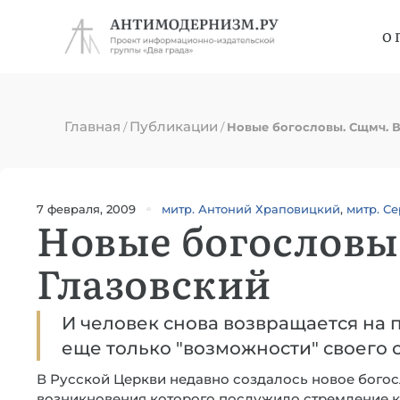
О 
Главная
Публикации
/
/
Новые богословы. Сщмч. В
7 февраля, 2009
митр. Антоний Храповицкий
,
митр. С
Новые богословы
Глазовский
И человек снова возвращается на 
еще только "возможности" своего с
В Русской Церкви недавно создалось новое бого
возникновения которого послужило стремление к