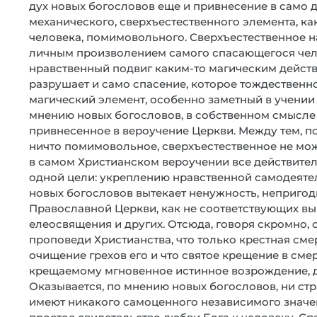
дух новых богословов еще и привнесение в само 
механического, сверхъестественного элемента, ка
человека, помимовольного. Сверхъестественное на
личным произволением самого спасающегося чело
нравственный подвиг каким-то магическим дейст
разрушает и само спасение, которое тождественн
магический элемент, особенно заметный в учении о
мнению новых богословов, в собственном смысле
привнесенное в вероучение Церкви. Между тем, 
ничто помимовольное, сверхъестественное не може
в самом Христианском вероучении все действите
одной цели: укреплению нравственной самодеятел
новых богословов вытекает ненужность, непригод
Православной Церкви, как не соответствующих вы
елеосвящения и других. Отсюда, говоря скромно, 
проповеди Христианства, что только крестная смер
очищение грехов его и что святое крещение в сме
крещаемому мгновенное истинное возрождение, д
Оказывается, по мнению новых богословов, ни стр
имеют никакого самоценного независимого значен