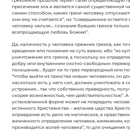
греховное прошлое теряет свою определяющую п
пресечение зла и является самой существенной час
самим способом, каким грехи человеку отпускают
они ему не считаются”, но “совершенное остаетс
человеку нельзя… сознание бывших грехов только
всепрощающую любовь Божию”.
Да, наличность у человека прежних грехов, как то
крещения или покаяния не суть важно, ибо “из ку
уничтожения его грехов, а поскольку он определя
добру или внутренним охотно-свободным переворо
поношение… будет ли то грех первородный или по
“Чтобы выйти из таинства новым человеком, он до
насколько есть у него сил, должен уничтожать в 
устроения… так что собственно праведность, полу
скорее возможностью, чем действительностью”. А е
установленной форме может не повредить человек
истинного Христианства – желание царства Христов
оправдание есть дело не магическое, а нравствен
жизненного определения человека, изменении, ко
производится волей человека”, то для очищения г