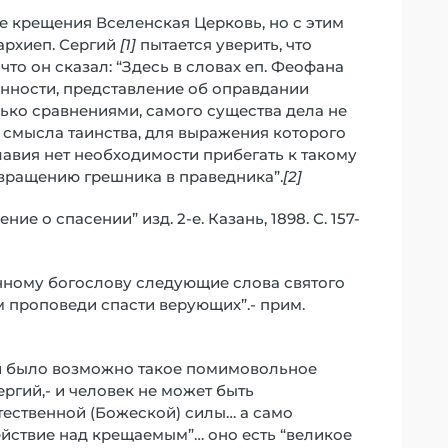
ве крещения Вселенская Церковь, но с этим
 архиеп. Сергий
[1]
пытается уверить, что
 что он сказал: “Здесь в словах еп. Феофана
енности, представление об оправдании
лько сравнениями, самого существа дела не
смысла таинства, для выражения которого
вия нет необходимости прибегать к такому
вращению грешника в праведника”.
[2]
ие о спасении” изд. 2-е. Казань, 1898. С. 157-
нному богослову следующие слова святого
м проповеди спасти верующих”.- прим.
ей было возможно такое помимовольное
ргий,- и человек не может быть
тественной (Божеской) силы… а само
ействие над крещаемым”… оно есть “великое