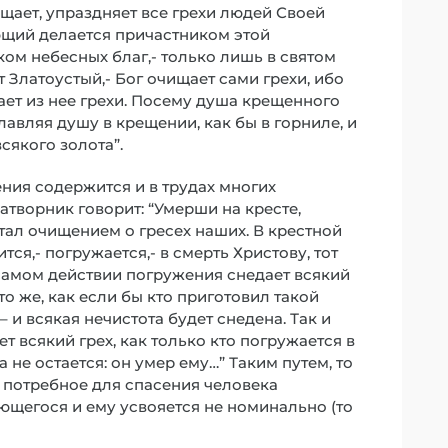
щает, упраздняет все грехи людей Своей
ющий делается причастником этой
ком небесных благ,- только лишь в святом
т Златоустый,- Бог очищает сами грехи, ибо
ает из нее грехи. Посему душа крещенного
авляя душу в крещении, как бы в горниле, и
сякого золота”.
ния содержится и в трудах многих
творник говорит: “Умерши на кресте,
стал очищением о гресех наших. В крестной
тся,- погружается,- в смерть Христову, тот
 самом действии погружения снедает всякий
 то же, как если бы кто приготовил такой
– и всякая нечистота будет снедена. Так и
т всякий грех, как только кто погружается в
не остается: он умер ему…” Таким путем, то
е потребное для спасения человека
ющегося и ему усвояется не номинально (то