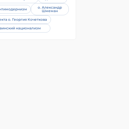
о. Александр
нтимодернизм
Шмеман
екта о. Георгия Кочеткова
аинский национализм