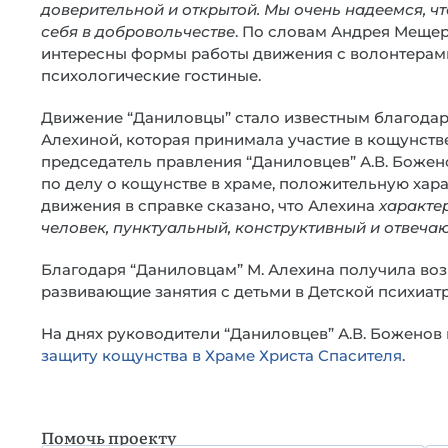
доверительной и открытой. Мы очень надеемся, ч
себя в добровольчестве
. По словам Андрея Мещер
интересны формы работы движения с волонтерами, 
психологические гостиные.
Движение “Даниловцы” стало известным благодар
Алехиной, которая принимала участие в кощунстве 
председатель правления “Даниловцев” А.В. Божен
по делу о кощунстве в храме, положительную хара
движения в справке сказано, что Алехина
характе
человек, пунктуальный, конструктивный и отвечаю
Благодаря “Даниловцам” М. Алехина получила во
развивающие занятия с детьми в Детской психиат
На днях руководители “Даниловцев” А.В. Боженов
защиту кощунства в Храме Христа Спасителя
.
Помочь проекту