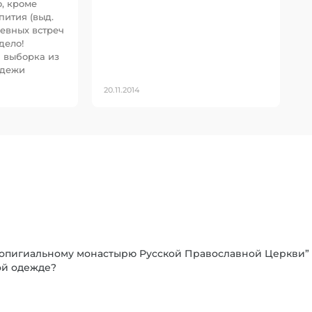
о, кроме
пития (выд.
шевных встреч
дело!
 выборка из
одежи
20.11.2014
ропигиальному монастырю Русской Православной Церкви” 
ой одежде?