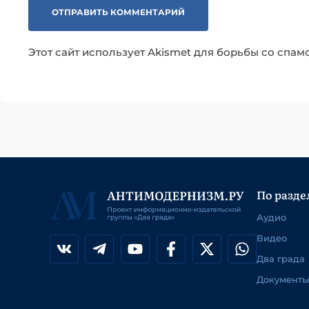
Этот сайт использует Akismet для борьбы со спам
По разде
Аудио
Видео
Два града
Документы