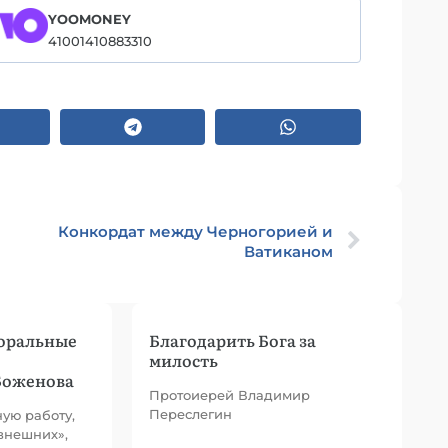
YOOMONEY
41001410883310
Конкордат между Черногорией и
Ватиканом
оральные
Благодарить Бога за
милость
Боженова
Протоиерей Владимир
Переслегин
ную работу,
внешних»,