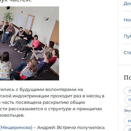
До
Но
Пу
Ст
По
тились с будущими волонтерами на
П
ской индоктринации проходит раз в месяц в
П
ая часть посвящена раскрытию общих
асти рассказывется о структуре и принципах
Эк
ровольцев.
М
 (Мещеринова)
– Андрей:
Встреча получилась
Л