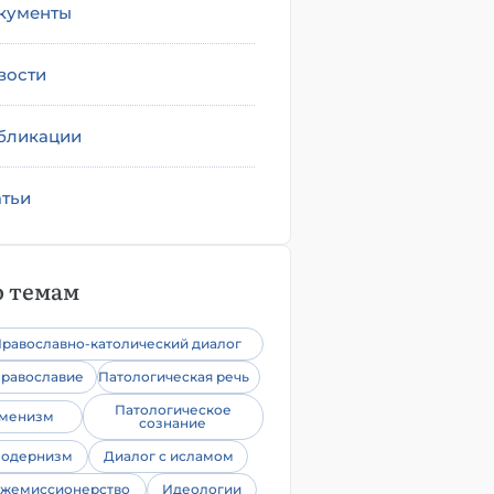
кументы
вости
бликации
атьи
 темам
равославно-католический диалог
равославие
Патологическая речь
Патологическое
уменизм
сознание
одернизм
Диалог с исламом
жемиссионерство
Идеологии