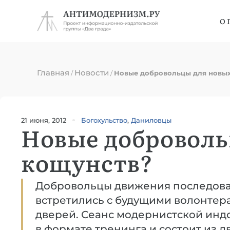
О 
Главная
Новости
/
/
Новые добровольцы для новы
21 июня, 2012
Богохульство
,
Даниловцы
Новые доброволь
кощунств?
Добровольцы движения последова
встретились с будущими волонтер
дверей. Сеанс модернистской инд
в формате тренинга и состоит из дв