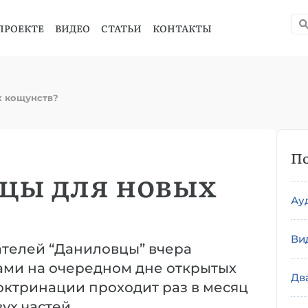
ПРОЕКТЕ
ВИДЕО
СТАТЬИ
КОНТАКТЫ
х кощунств?
По
цы для новых
Ау
Ви
телей “Даниловцы” вчера
ами на очередном дне открытых
Дв
октринации проходит раз в месяц
ух частей.