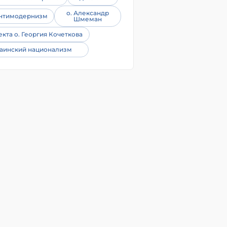
о. Александр
нтимодернизм
Шмеман
екта о. Георгия Кочеткова
аинский национализм