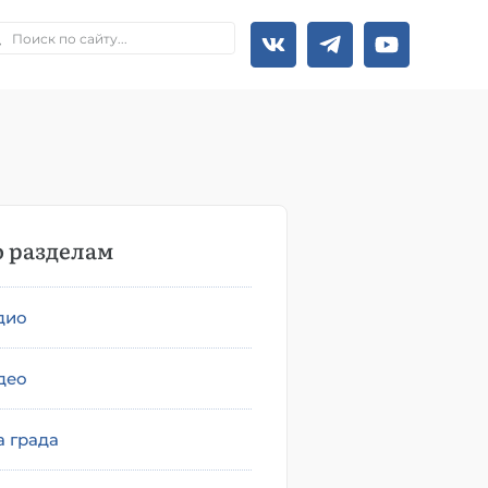
 разделам
дио
део
а града