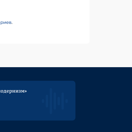
ариев
.
модернизм»