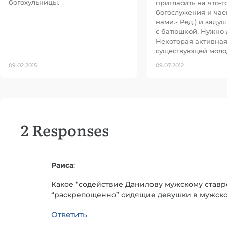
богохульницы.
пригласить на что-т
богослужения и чае
нами.- Ред.) и заду
с батюшкой. Нужно 
Некоторая активная
существующей мол
09.02.2015
09.07.2012
2 Responses
Раиса
:
Какое “содействие Данилову мужскому став
“раскрепощенно” сидящие девушки в мужск
Ответить