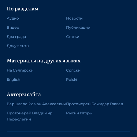
По разделам
Аудио
Новости
Видео
Публикации
Два града
Статьи
Документы
Материалы на других языках
На български
Српски
English
Polski
Авторы сайта
Вершилло Роман Алексеевич
Протоиерей Божидар Главев
Протоиерей Владимир
Рысин Игорь
Переслегин