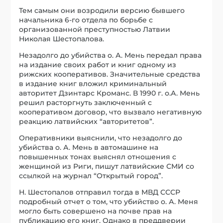
Тем самым они возродили версию бывшего
начальника 6-го отдела по борьбе с
организованной преступностью Латвии
Николая Шестопалова.
Незадолго до убийства о. А. Мень передал права
на издание своих работ и книг одному из
рижских кооперативов. Значительные средства
в издание книг вложил криминальный
авторитет Дзинтарс Кроманс. В 1990 г. о.А. Мень
решил расторгнуть заключенный с
кооперативом договор, что вызвало негативную
реакцию латвийских “авторитетов”.
Оперативники выяснили, что незадолго до
убийства о. А. Мень в автомашине на
повышенных тонах выяснял отношения с
женщиной из Риги, пишут латвийские СМИ со
ссылкой на журнал “Открытый город”.
Н. Шестопалов отправил тогда в МВД СССР
подробный отчет о том, что убийство о. А. Меня
могло быть совершено на почве прав на
публикацию его книг. Однако в преддверии