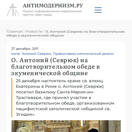
Главная
Новости
/
/
О. Антоний (Севрюк) на благотворительном
обеде в экуменической общине
27 декабря, 2011
митр. Антоний Севрюк
,
Православно-католический диалог
О. Антоний (Севрюк) на
благотворительном обеде в
экуменической общине
25 декабря настоятель храме св. влкмц.
Екатерины в Риме о. Антоний (Севрюк)
посетил базилику Санта-Мария-ин-
Трастевере, где принял участие в
благотворительном обеде, организованном
пацифистской католической «общиной св.
Эгидия».