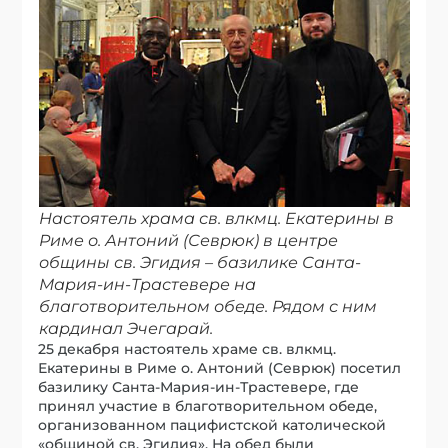
Настоятель храма св. влкмц. Екатерины в
Риме о. Антоний (Севрюк) в центре
общины св. Эгидия – базилике Санта-
Мария-ин-Трастевере на
благотворительном обеде. Рядом с ним
кардинал Эчегарай.
25 декабря настоятель храме св. влкмц.
Екатерины в Риме о. Антоний (Севрюк) посетил
базилику Санта-Мария-ин-Трастевере, где
принял участие в благотворительном обеде,
организованном пацифистской католической
«общиной св. Эгидия». На обед были