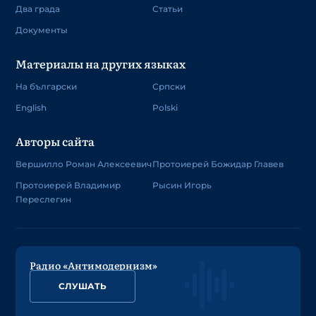
Два града
Статьи
Документы
Материалы на других языках
На български
Српски
English
Polski
Авторы сайта
Вершилло Роман Алексеевич
Протоиерей Божидар Главев
Протоиерей Владимир
Рысин Игорь
Переслегин
Радио «Антимодернизм»
СЛУШАТЬ