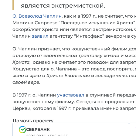
является экстремистской.
О. Всеволод Чаплин
, как и в 1997 г., не считает, чт
Мартина Скорсезе “Последнее искушение Христа”
оскорбляет Христа или является экстремистской. О
Чаплин
заявил
агентству “Интерфакс” вечером в су
О. Чаплин признает, что кощунственный фильм
да
отличную от евангельской трактовку жизни и мис
Христа
, однако не считает это поводом для запрет
Кощунство для о. Чаплина – это повод поспорить,
ясно и ярко о Христе Евангелия
и
засвидетельство
своей вере
.
В 1997 г. о. Чаплин
участвовал
в глумливой передач
кощунственному фильму. Сегодня он продолжает 
Церкви, которая в 1997 г. призывала именно запр
Помочь проекту
СБЕРБАНК