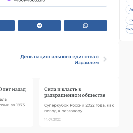
41001410883310
А
С
Укр
День национального единства с
Израилем
0 лет назад
Сила и власть в
развращенном обществе
ала
хии за 1973
Суперкубок России 2022 года, как
повод к разговору
14.07.2022