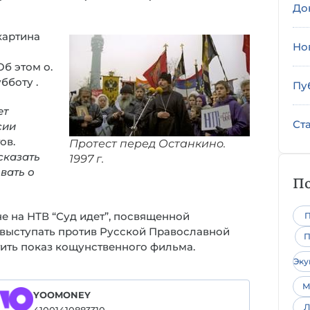
До
о картина
Но
б этом о.
бботу .
Пу
ет
Ст
сии
ов.
Протест перед Останкино.
сказать
1997 г.
вать о
По
е на НТВ “Суд идет”, посвященной
П
выступать против Русской Православной
П
етить показ кощунственного фильма.
Эк
М
YOOMONEY
Л