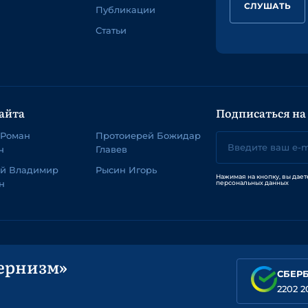
СЛУШАТЬ
Публикации
Статьи
айта
Подписаться на
 Роман
Протоиерей Божидар
ч
Главев
ей Владимир
Рысин Игорь
Нажимая на кнопку, вы дает
н
персональных данных
ернизм»
СБЕР
2202 2