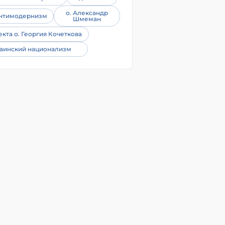
о. Александр
нтимодернизм
Шмеман
екта о. Георгия Кочеткова
аинский национализм