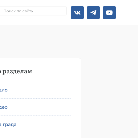
 разделам
дио
део
а града