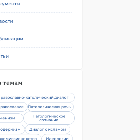
кументы
вости
бликации
атьи
 темам
равославно-католический диалог
равославие
Патологическая речь
Патологическое
уменизм
сознание
одернизм
Диалог с исламом
жемиссионерство
Идеологии