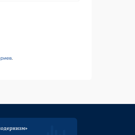
ариев
.
модернизм»