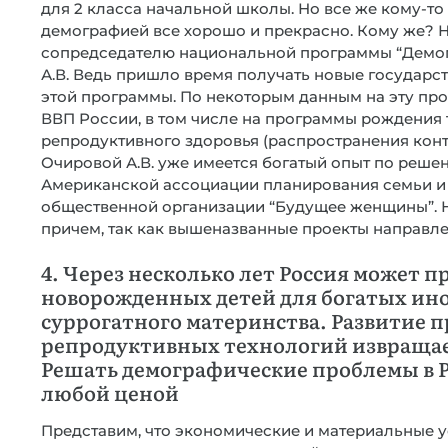
для 2 класса начальной школы. Но все же кому-то о
демографией все хорошо и прекрасно. Кому же? Н
сопредседателю национальной программы “Демог
А.В. Ведь пришло время получать новые государс
этой программы. По некоторым данным на эту пр
ВВП России, в том числе на программы рождения 
репродуктивного здоровья (распространения контр
Очировой А.В. уже имеется богатый опыт по реше
Американской ассоциации планирования семьи и 
общественной организации “Будущее женщины”. 
причем, так как вышеназванные проекты направле
4. Через несколько лет Россия может п
новорожденных детей для богатых ино
суррогатного материнства. Развитие 
репродуктивных технологий извраща
Решать демографические проблемы в Р
любой ценой
Представим, что экономические и материальные у