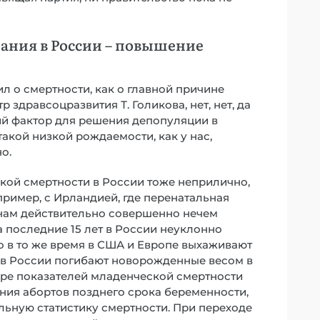
ания в России – повышение
ил о смертности, как о главной причине
 здравсоцразвития Т. Голикова, нет, нет, да
ий фактор для решения депопуляции в
такой низкой рождаемости, как у нас,
о.
кой смертности в России тоже неприлично,
пример, с Ирландией, где перенатальная
 нам действительно совершенно нечем
а последние 15 лет в России неуклонно
о в то же время в США и Европе выхаживают
 а в России погибают новорожденные весом в
мире показателей младенческой смертности
ния абортов позднего срока беременности,
альную статистику смертности. При переходе