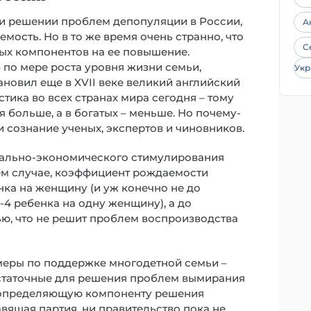
ри решении проблем депопуляции в России,
А
мость. Но в то же время очень странно, что
С
ых компонентов на ее повышение.
 по мере роста уровня жизни семьи,
Укр
тановил еще в XVII веке великий английский
тика во всех странах мира сегодня – тому
 больше, а в богатых – меньше. Но почему-
и сознание ученых, экспертов и чиновников.
ально-экономического стимулирования
ем случае, коэффициент рождаемости
нка на женщину (и уж конечно не до
4 ребенка на одну женщину), а до
ью, что не решит проблем воспроизводства
еры по поддержке многодетной семьи –
статочные для решения проблем вымирания
 определяющую компоненту решения
вящая партия, ни правительство пока не