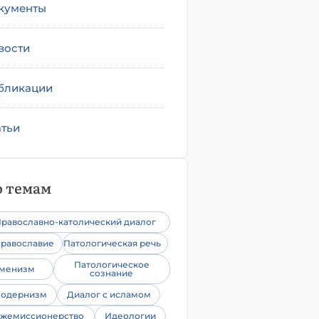
кументы
вости
бликации
атьи
 темам
равославно-католический диалог
равославие
Патологическая речь
Патологическое
уменизм
сознание
одернизм
Диалог с исламом
жемиссионерство
Идеологии