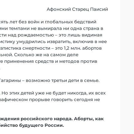
Афонский Старец Паисий
ять лет без войн и глобальных бедствий
акими темпами не вымирала ни одна страна в
ти над рождаемостью – это лишь видимая
тистику умудрились извратить, включив в нее
тистика смертности – это 1,2 млн. абортов
льной. Сколько же на самом деле
те применения средств и методов против
.
Гагарины – возможно третьи дети в семье.
о этих детей уже не будет никогда, их всех
графическом прорыве говорить сегодня не
ождения российского народа. Аборты, как
убийство будущего России.