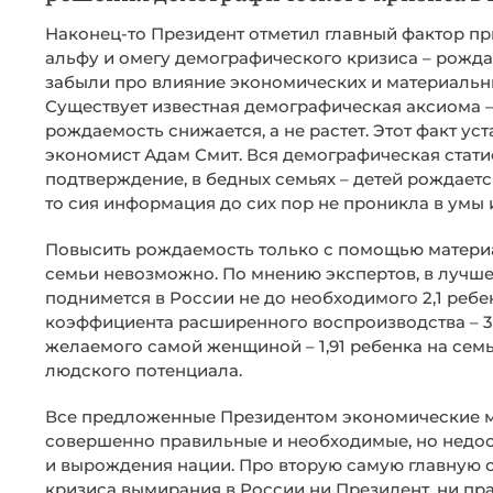
Наконец-то Президент отметил главный фактор п
альфу и омегу демографического кризиса – рождае
забыли про влияние экономических и материальн
Существует известная демографическая аксиома –
рождаемость снижается, а не растет. Этот факт ус
экономист Адам Смит. Вся демографическая статис
подтверждение, в бедных семьях – детей рождается
то сия информация до сих пор не проникла в умы 
Повысить рождаемость только с помощью матери
семьи невозможно. По мнению экспертов, в лучш
поднимется в России не до необходимого 2,1 ребе
коэффициента расширенного воспроизводства – 3-
желаемого самой женщиной – 1,91 ребенка на сем
людского потенциала.
Все предложенные Президентом экономические м
совершенно правильные и необходимые, но недо
и вырождения нации. Про вторую самую главную
кризиса вымирания в России ни Президент, ни пра