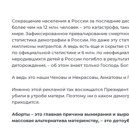
Сокращение населения в России за последние дес
более чем на 12 млн. человек – это катастрофа, т
мире. Зафиксированное превалирование смертнос
статистика демографии в России. Но даже эту ста
миллионы мигрантов. А ведь есть еще и скрытая ста
по официальной статистике и 6 млн. по неофициа
неродившихся детей в России погибло в результа
деторождения, – об этом знает только Господь Бог
А ведь это наши Чеховы и Некрасовы, Ахматовы и 
Именно этой рекламой так восхищался Президент. Н
убили в утробе матери. Поэтому ни о каком демо
приходится.
Аборты – это главная причина вымирания и выр
массовая альтернатива материнству, – это дето