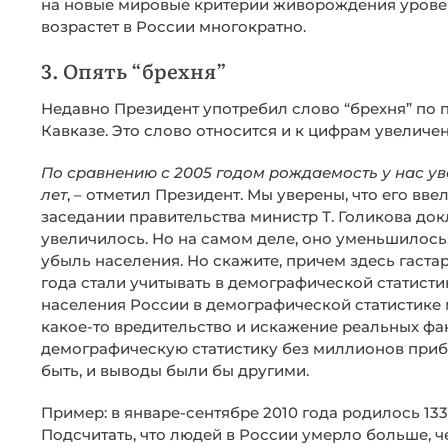
на новые мировые критерии живорождения урове
возрастет в России многократно.
3. Опять “брехня”
Недавно Президент употребил слово “брехня” по
Кавказе. Это слово относится и к цифрам увеличе
По сравнению с 2005 годом рождаемость у нас уве
лет
, – отметил Президент. Мы уверены, что его вве
заседании правительства министр Т. Голикова док
увеличилось. Но на самом деле, оно уменьшилось
убыль населения. Но скажите, причем здесь гаста
года стали учитывать в демографической статист
населения России в демографической статистике
какое-то вредительство и искажение реальных фа
демографическую статистику без миллионов прибы
быть, и выводы были бы другими.
Пример: в январе-сентябре 2010 года родилось 1337,
Подсчитать, что людей в России умерло больше, ч