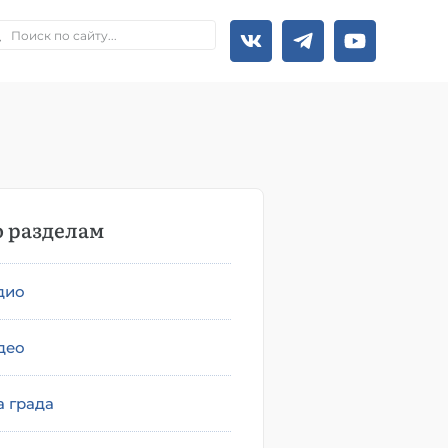
 разделам
дио
део
а града