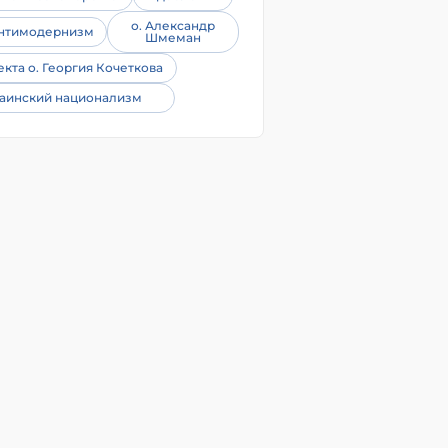
о. Александр
нтимодернизм
Шмеман
екта о. Георгия Кочеткова
аинский национализм