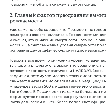
говорили. Мы об этом скажем в самом конце.
2. Главный фактор преодоления вымир
рождаемости
Уже само по себе хорошо, что Президент не говор
демографического коллапса в России, хотя министр
и скажет, что снижение смертности – это решающ
России. За счет снижения уровня смертности при 
исправить демографическую ситуацию невозможн
Говорить все время о снижении уровня младенчес
так как эти цифры очень высоки по сравнению, на
детская смертность практически НУЛЕВАЯ. Здесь
гордиться, потому что младенческая смертность з
снижается независимо от вливаний в медицину. Н
младенцев весом 500 г. и даже менее этого веса,
1 кг и более. В России один из самых больших в 
формируется прежде всего как результат выполне
когда дети весом в 1 кг и более пополняют офици