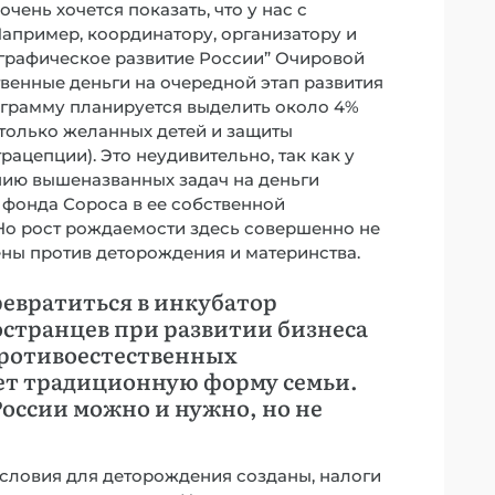
чень хочется показать, что у нас с
апример, координатору, организатору и
рафическое развитие России” Очировой
твенные деньги на очередной этап развития
ограмму планируется выделить около 4%
только желанных детей и защиты
ацепции). Это неудивительно, так как у
нию вышеназванных задач на деньги
фонда Сороса в ее собственной
Но рост рождаемости здесь совершенно не
ны против деторождения и материнства.
ревратиться в инкубатор
странцев при развитии бизнеса
противоестественных
ет традиционную форму семьи.
оссии можно и нужно, но не
словия для деторождения созданы, налоги