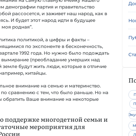
имания на самую главную ячейку нашего
До
лем демографии партия и правительство
обой рассосется, и заживет наш народ, как в
сь. И будет этот народ идти в будущее
Но
 моя родная”.
Пу
литика политикой, а цифры и факты –
емящимися по экспоненте в бесконечность,
квартале 1992 года. Но нужно было подождать
Ст
ли вымирание (преобладание умерших над
 земле будут жить люди, которые в отличие
 например, китайцы.
По
льное внимание на семью и материнство.
 по сравнению с тем, что было раньше. Но на
П
бы обратить Ваше внимание на некоторые
П
Эк
о поддержке многодетной семьи и
статочные мероприятия для
М
России
Л