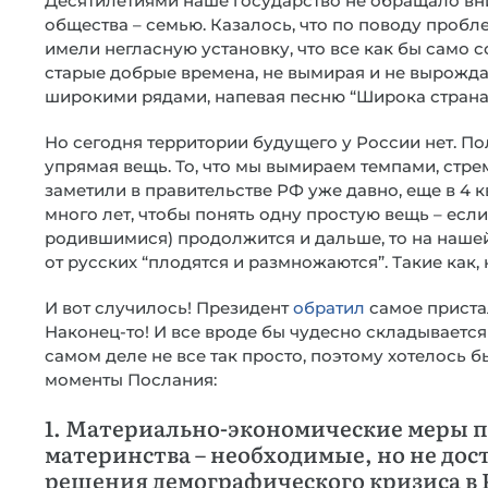
Десятилетиями наше государство не обращало вн
общества – семью. Казалось, что по поводу проб
имели негласную установку, что все как бы само с
старые добрые времена, не вымирая и не вырождая
широкими рядами, напевая песню “Широка страна
Но сегодня территории будущего у России нет. По
упрямая вещь. То, что мы вымираем темпами, стр
заметили в правительстве РФ уже давно, еще в 4 
много лет, чтобы понять одну простую вещь – ес
родившимися) продолжится и дальше, то на нашей
от русских “плодятся и размножаются”. Такие как,
И вот случилось! Президент
обратил
самое приста
Наконец-то! И все вроде бы чудесно складывается
самом деле не все так просто, поэтому хотелось 
моменты Послания:
1. Материально-экономические меры п
материнства – необходимые, но не до
решения демографического кризиса в 