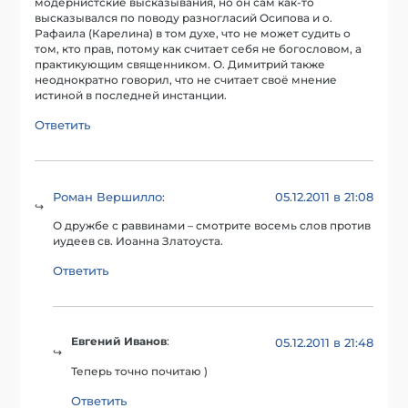
модернистские высказывания, но он сам как-то
высказывался по поводу разногласий Осипова и о.
Рафаила (Карелина) в том духе, что не может судить о
том, кто прав, потому как считает себя не богословом, а
практикующим священником. О. Димитрий также
неоднократно говорил, что не считает своё мнение
истиной в последней инстанции.
Ответить
Роман Вершилло
05.12.2011 в 21:08
:
О дружбе с раввинами – смотрите восемь слов против
иудеев св. Иоанна Златоуста.
Ответить
Евгений Иванов
:
05.12.2011 в 21:48
Теперь точно почитаю )
Ответить