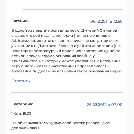
Евгений.
:
06.12.2011 в 12:50
В одной из лекций последних лет о. Дмитрий Смирнов
сказал, что рай и ад – аллегории (точно по учению о.
А.Шмемана), вот этого я понять никак не могу, при всем
уважении к о. Дмитрию. Если ад и рай это аллегории (т.е.
некоторый литературный прием или состояния души) то
есть ли в таком случае основания вообще у
Христианства, на которых может удерживаться сознание
верующего? Разве Божественная справедливость,
воздаяние по делам не есть один такое основания Веры?
Ответить
Екатерина
:
24.03.2012 в 07:00
1 Кор. 15:33
Не обманывайтесь: худые сообщества развращают
добрые нравы.