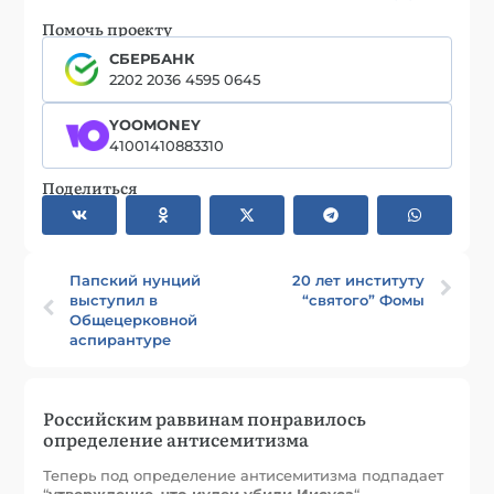
Помочь проекту
СБЕРБАНК
2202 2036 4595 0645
YOOMONEY
41001410883310
Поделиться
Папский нунций
20 лет институту
выступил в
“святого” Фомы
Общецерковной
аспирантуре
Российским раввинам понравилось
определение антисемитизма
Теперь под определение антисемитизма подпадает
“
утверждение, что иудеи убили Иисуса
“.