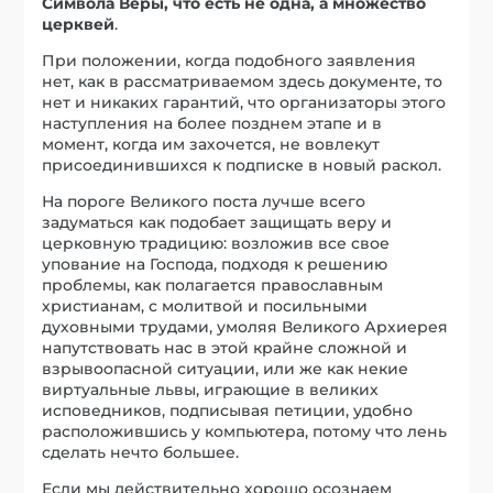
Символа Веры, что есть не одна, а множество
церквей
.
При положении, когда подобного заявления
нет, как в рассматриваемом здесь документе, то
нет и никаких гарантий, что организаторы этого
наступления на более позднем этапе и в
момент, когда им захочется, не вовлекут
присоединившихся к подписке в новый раскол.
На пороге Великого поста лучше всего
задуматься как подобает защищать веру и
церковную традицию: возложив все свое
упование на Господа, подходя к решению
проблемы, как полагается православным
христианам, с молитвой и посильными
духовными трудами, умоляя Великого Архиерея
напутствовать нас в этой крайне сложной и
взрывоопасной ситуации, или же как некие
виртуальные львы, играющие в великих
исповедников, подписывая петиции, удобно
расположившись у компьютера, потому что лень
сделать нечто большее.
Если мы действительно хорошо осознаем