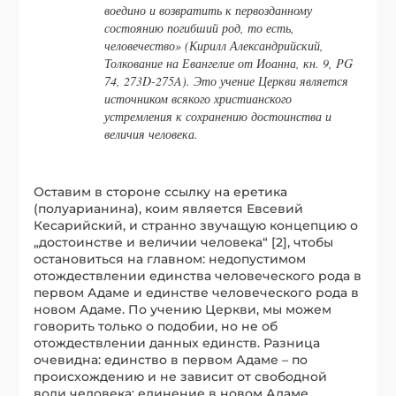
воедино и возвратить к первозданному
состоянию погибший род, то есть,
человечество» (Кирилл Александрийский,
Толкование на Евангелие от Иоанна, кн. 9, PG
74, 273D-275A). Это учение Церкви является
источником всякого христианского
устремления к сохранению достоинства и
величия человека.
Оставим в стороне ссылку на еретика
(полуарианина), коим является Евсевий
Кесарийский, и странно звучащую концепцию о
„достоинстве и величии человека“ [2], чтобы
остановиться на главном: недопустимом
отождествлении единства человеческого рода в
первом Адаме и единстве человеческого рода в
новом Адаме. По учению Церкви, мы можем
говорить только о подобии, но не об
отождествлении данных единств. Разница
очевидна: единство в первом Адаме – по
происхождению и не зависит от свободной
воли человека; единение в новом Адаме,