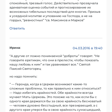
спокойный, трезвый голос. Действительно прозвучала
адекватная оценка событий и прогнозирование их
возможных гибельных последствий для многих. Призыв
к усердной молитве и упованию на Господа, а не на
гордых, “ревностных” “св. Максимов и Марков”
Ответить
Ирина
:
04.03.2016 в 19:40
“А другие от ложно понимаемой “доброты” говорят. “Не
говорите еретикам, что они в прелести, чтобы показать
нашу любовь к ним” и так уравнивают все.” Святой
Паисий Святогорец
но надо помнить:
” — Геронда, когда в Церкви возникают какие-то
сложные проблемы, то как правильно к ним относиться?
— Надо избегать крайностей. Обе крайности всегда
мучают Мать-Церковь. Это похоже на то, как если бы с
одного края держался бы за свою крайность бесноватый
— человек духовно бесстыдный, все презирающий, а с
другого края уперся бы в свою крайность сумасшедший,