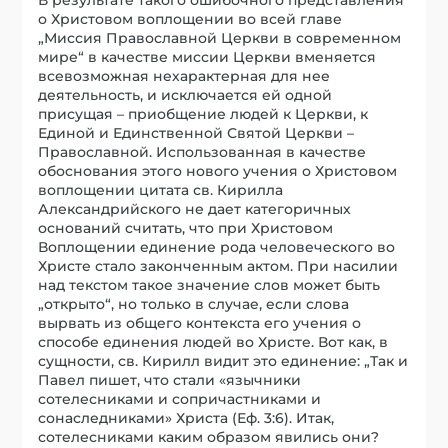
о Христовом воплощении во всей главе
„Миссия Православной Церкви в современном
мире“ в качестве миссии Церкви вменяется
всевозможная нехарактерная для нее
деятельность, и исключается ей одной
присущая – приобщение людей к Церкви, к
Единой и Единственной Святой Церкви –
Православной. Использованная в качестве
обоснования этого нового учения о Христовом
воплощении цитата св. Кирилла
Александрийского не дает категоричных
оснований считать, что при Христовом
Воплощении единение рода человеческого во
Христе стало законченным актом. При насилии
над текстом такое значение слов может быть
„открыто“, но только в случае, если слова
вырвать из общего контекста его учения о
способе единения людей во Христе. Вот как, в
сущности, св. Кирилл видит это единение: „Так и
Павел пишет, что стали «язычники
сотелесниками и сопричастниками и
сонаследниками» Христа (Еф. 3:6). Итак,
сотелесниками каким образом явились они?