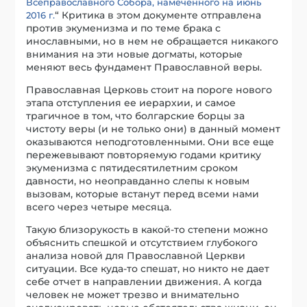
Всеправославного Собора, намеченного на июнь
“ Критика в этом документе отправлена
2016 г.
против экуменизма и по теме брака с
инославными, но в нем не обращается никакого
внимания на эти новые догматы, которые
меняют весь фундамент Православной веры.
Православная Церковь стоит на пороге нового
этапа отступления ее иерархии, и самое
трагичное в том, что болгарские борцы за
чистоту веры (и не только они) в данный момент
оказываются неподготовленными. Они все еще
пережевывают повторяемую годами критику
экуменизма с пятидесятилетним сроком
давности, но неоправданно слепы к новым
вызовам, которые встанут перед всеми нами
всего через четыре месяца.
Такую близорукость в какой-то степени можно
объяснить спешкой и отсутствием глубокого
анализа новой для Православной Церкви
ситуации. Все куда-то спешат, но никто не дает
себе отчет в направлении движения. А когда
человек не может трезво и внимательно