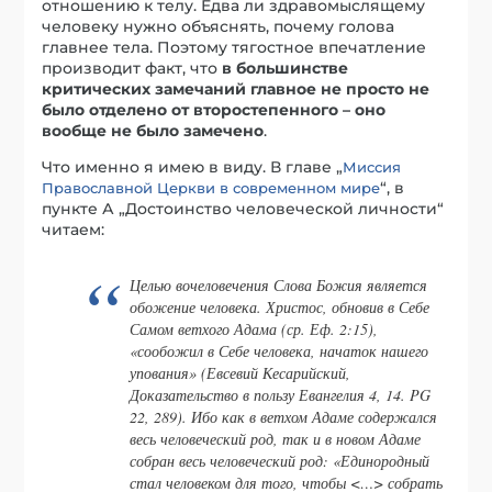
отношению к телу. Едва ли здравомыслящему
человеку нужно объяснять, почему голова
главнее тела. Поэтому тягостное впечатление
производит факт, что
в большинстве
критических замечаний главное не просто не
было отделено от второстепенного – оно
вообще не было замечено
.
Что именно я имею в виду. В главе „
Миссия
“, в
Православной Церкви в современном мире
пункте А „Достоинство человеческой личности“
читаем:
Целью вочеловечения Слова Божия является
обожение человека. Христос, обновив в Себе
Самом ветхого Адама (ср. Еф. 2:15),
«сообожил в Себе человека, начаток нашего
упования» (Евсевий Кесарийский,
Доказательство в пользу Евангелия 4, 14. PG
22, 289). Ибо как в ветхом Адаме содержался
весь человеческий род, так и в новом Адаме
собран весь человеческий род: «Единородный
стал человеком для того, чтобы <…> собрать