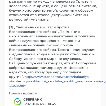
разграничение между человеком во Христе и
человеком вне Христа, и ее ценностная система,
будучи христоцентричной, коренным образом
отличается от антропоцентричной системы
ценностей гуманизма.
[3] „Священники восстали против
Всеправославного собора“ „По мнению
иностранных священнослужителей, в Болгарии
сейчас случился прецедент – миряне и
священники подали письмо против
Всеправославного собора. Такого – единодушия
и единогласия клира и народа по отношению к
Собору- до сих пор в мире не случалось.
Священнослужители говорят, что их болгарские
собратья подают пример другим Церквям и
надеются, что этому примеру последуют
другие“.
http://www.standartnews.com/balgariya-
obshtestvo/sveshtenitsi_skochiha_sreshtu_vsepravoslavniya_
323528.html
Помочь проекту
СБЕРБАНК
2202 2036 4595 0645