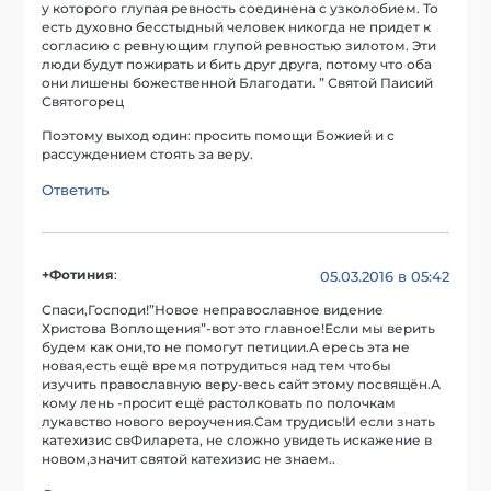
у которого глупая ревность соединена с узколобием. То
есть духовно бесстыдный человек никогда не придет к
согласию с ревнующим глупой ревностью зилотом. Эти
люди будут пожирать и бить друг друга, потому что оба
они лишены божественной Благодати. ” Святой Паисий
Святогорец
Поэтому выход один: просить помощи Божией и с
рассуждением стоять за веру.
Ответить
+Фотиния
:
05.03.2016 в 05:42
Спаси,Господи!”Новое неправославное видение
Христова Воплощения”-вот это главное!Если мы верить
будем как они,то не помогут петиции.А ересь эта не
новая,есть ещё время потрудиться над тем чтобы
изучить православную веру-весь сайт этому посвящён.А
кому лень -просит ещё растолковать по полочкам
лукавство нового вероучения.Сам трудись!И если знать
катехизис свФиларета, не сложно увидеть искажение в
новом,значит святой катехизис не знаем..