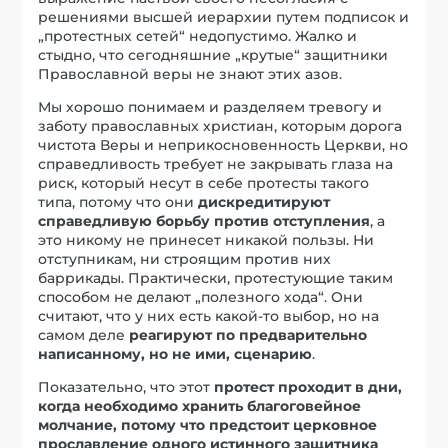
решениями высшей иерархии путем подписок и
„протестных сетей“ недопустимо. Жалко и
стыдно, что сегодняшние „крутые“ защитники
Православной веры не знают этих азов.
Мы хорошо понимаем и разделяем тревогу и
заботу православных христиан, которым дорога
чистота Веры и неприкосновенность Церкви, но
справедливость требует не закрывать глаза на
риск, который несут в себе протесты такого
типа, потому что они
дискредитируют
справедливую борьбу против отступления
, а
это никому не принесет никакой пользы. Ни
отступникам, ни строящим против них
баррикады. Практически, протестующие таким
способом не делают „полезного хода“. Они
считают, что у них есть какой-то выбор, но на
самом деле
реагируют по предварительно
написанному, но не ими, сценарию
.
Показательно, что этот
протест проходит в дни,
когда необходимо хранить благоговейное
молчание, потому что предстоит церковное
прославление одного истинного защитника