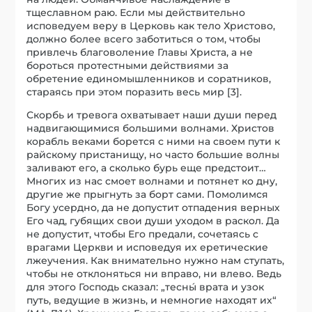
тщеславном раю. Если мы действительно
исповедуем веру в Церковь как тело Христово,
должно более всего заботиться о том, чтобы
привлечь благоволение Главы Христа, а не
бороться протестными действиями за
обретение единомышленников и соратников,
стараясь при этом поразить весь мир [3].
Скорбь и тревога охватывает наши души перед
надвигающимися большими волнами. Христов
корабль веками борется с ними на своем пути к
райскому пристанищу, но часто большие волны
заливают его, а сколько бурь еще предстоит…
Многих из нас смоет волнами и потянет ко дну,
другие же прыгнуть за борт сами. Помолимся
Богу усердно, да не допустит отпадения верных
Его чад, губящих свои души уходом в раскол. Да
не допустит, чтобы Его предали, сочетаясь с
врагами Церкви и исповедуя их еретические
лжеучения. Как внимательно нужно нам ступать,
чтобы не отклоняться ни вправо, ни влево. Ведь
для этого Господь сказал: „тесны́ врата и узок
путь, ведущие в жизнь, и немногие находят их“