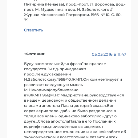
Питирима (Нечаева), проф.-прот. Л. Воронова, доц.-
прот. М. Мудьюгина и доц. Н. Заболотского //
Журнал Московской Патриархии. 1966. № 10. С. 60-
79.
Ответить
+Фотиния
:
05.03.2016 в 11:47
Буду внимательней,т.к фраза”плюрализм
государств..”и т.д-принадлежит
проф.Лен.дух.академии
Н.Заболотскому.1966√10.ЖМП.Он комментирует и
развивает следующую мысль
М.Никодима(опубликовано
в√8ЖМП1966)М.Н:”Мы,христиане,руководствуемся
в нашем церковном и общественном делании
словами апостола Павла ,который сказал:Бог
соразмерил тело..дабы не было разделение в
теле,а все члены одинаково заботились друг о
друге…Слова апостолаПавла в его Послании к
коринфянам,приведённые выше,имеют
непосредственное отношение и к нашей заботе об
экономическом и всестороннем развитии всех