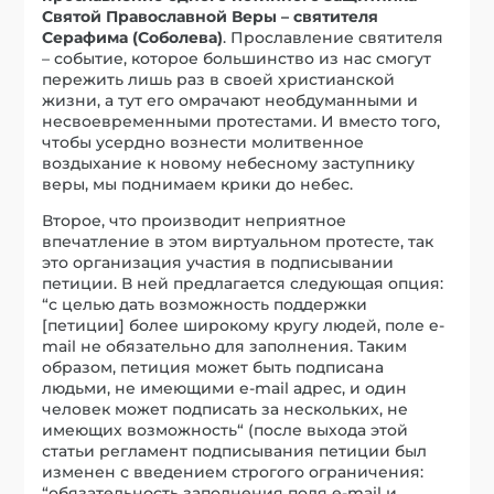
Святой Православной Веры – святителя
Серафима (Соболева)
. Прославление святителя
– событие, которое большинство из нас смогут
пережить лишь раз в своей христианской
жизни, а тут его омрачают необдуманными и
несвоевременными протестами. И вместо того,
чтобы усердно вознести молитвенное
воздыхание к новому небесному заступнику
веры, мы поднимаем крики до небес.
Второе, что производит неприятное
впечатление в этом виртуальном протесте, так
это организация участия в подписывании
петиции. В ней предлагается следующая опция:
“с целью дать возможность поддержки
[петиции] более широкому кругу людей, поле e-
mail не обязательно для заполнения. Таким
образом, петиция может быть подписана
людьми, не имеющими e-mail адрес, и один
человек может подписать за нескольких, не
имеющих возможность“ (после выхода этой
статьи регламент подписывания петиции был
изменен с введением строгого ограничения:
“обязательность заполнения поля e-mail и