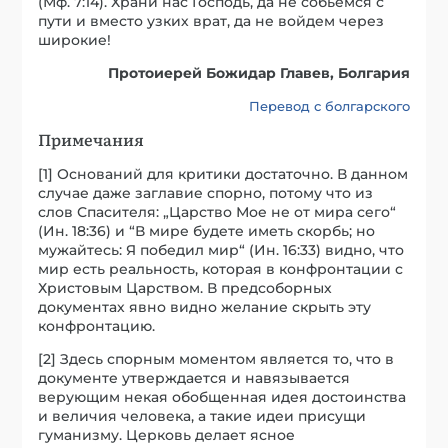
(Мф. 7:14). Храни нас Господь, да не собьемся с
пути и вместо узких врат, да не войдем через
широкие!
Протоиерей Божидар Главев, Болгария
Перевод с болгарского
Примечания
[1] Оснований для критики достаточно. В данном
случае даже заглавие спорно, потому что из
слов Спасителя: „Царство Мое не от мира сего“
(Ин. 18:36) и “В мире будете иметь скорбь; но
мужайтесь: Я победил мир“ (Ин. 16:33) видно, что
мир есть реальность, которая в конфронтации с
Христовым Царством. В предсоборных
документах явно видно желание скрыть эту
конфронтацию.
[2] Здесь спорным моментом является то, что в
документе утверждается и навязывается
верующим некая обобщенная идея достоинства
и величия человека, а такие идеи присущи
гуманизму. Церковь делает ясное