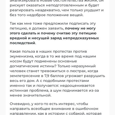
анализировать новые обстоятельства жизни, он
рискует оказаться неподготовленным и будет
реагировать неадекватно, чем только ухудшит и
без того недоброе положение вещей.
Так как мне тоже предложили подписать эту
петицию, я должен заявить,
почему не могу
этого сделать и почему считаю эту петицию
вредной и несущей заряд непредсказуемых
последствий
.
Какая польза в наших протестах против
экуменизма, когда в то же время под нашим
носом будут подменены основные
догматические истины? Только неразумный
человек станет тревожиться о люстрах, когда
землетрясение в 7,9 баллов угрожает разрушить
весь его дом. А с подобными протестами
именно так и получается: недооценивается
истинная проблема, а шум поднимается из-за
менее значительной.
Очевидно, у кого-то есть интерес, чтобы
направить всеобщее внимание в ошибочном
направлении, как в истории с собакой, которая