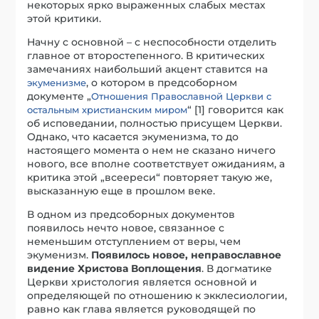
некоторых ярко выраженных слабых местах
этой критики.
Начну с основной – с неспособности отделить
главное от второстепенного. В критических
замечаниях наибольший акцент ставится на
, о котором в предсоборном
экуменизме
документе „
Отношения Православной Церкви с
“ [1] говорится как
остальным христианским миром
об исповедании, полностью присущем Церкви.
Однако, что касается экуменизма, то до
настоящего момента о нем не сказано ничего
нового, все вполне соответствует ожиданиям, а
критика этой „всеереси“ повторяет такую же,
высказанную еще в прошлом веке.
В одном из предсоборных документов
появилось нечто новое, связанное с
неменьшим отступлением от веры, чем
экуменизм.
Появилось новое, неправославное
видение Христова Воплощения
. В догматике
Церкви христология является основной и
определяющей по отношению к экклесиологии,
равно как глава является руководящей по