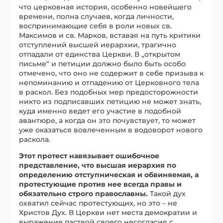
что церковная история, особенно новейшего
времени, полна случаев, когда личности,
воспринимающие себя в роли новых св.
Максимов и св. Марков, вставая на путь критики
отступлений высшей иерархии, трагично
отпадали от единства Церкви. В „открытом
письме“ и петиции должно было быть особо
отмечено, что оно не содержит в себе призыва к
непоминанию и отпадению от Церковного тела
в раскол. Без подобных мер предосторожности
никто из подписавших петицию не может знать,
куда именно ведет его участие в подобной
авантюре, а когда он это почувствует, то может
уже оказаться вовлеченным в водоворот нового
раскола.
Этот протест навязывает ошибочное
представление, что высшая иерархия по
определению отступническая и обвиняемая, а
протестующие против нее всегда правы и
обязательно строго православны.
Такой дух
охватил сейчас протестующих, но это – не
Христов Дух. В Церкви нет места демократии и
выражение паствой своего несогласия с