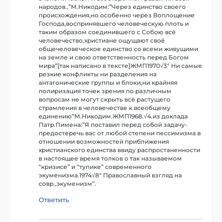
народов..”М.Никодим:”Через единство своего
происхождения,но особенно через Воплощение
Господа,воспринявшего человеческую плоть и
таким образом соединившего с Собою всё
человечество,христиане ощущают своё
общечеловеческое единство со всеми живущими
на земле и свою ответственность перед Богом
мира”[так написано в тексте]ЖМП1970√3″ Ни самые
резкие конфликты ни разделения на
антагонические группы и блоки,ни крайняя
полиризация точек зрения по различным
вопросам не могут скрыть всё растущего
страмления в человечестве к всеобщему
единению”М.Никодим.ЖМП1968.√4.из доклада
Патр.Пимена:”Я поставил перед собой задачу-
предостеречь вас от любой степени пессимизма в
отношении возможностей приближения
христианского единства ввиду распростаненности
в настоящее время толков о так называемом
“кризисе” и “тупике” современного
экуменизма.1974√8″ Православный взгляд на
совр.,экуменизм”.
Ответить