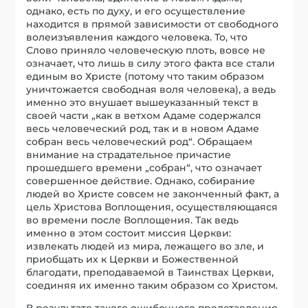
однако, есть по духу, и его осуществление
находится в прямой зависимости от свободного
волеизъявления каждого человека. То, что
Слово приняло человеческую плоть, вовсе не
означает, что лишь в силу этого факта все стали
единым во Христе (потому что таким образом
уничтожается свободная воля человека), а ведь
именно это внушает вышеуказанный текст в
своей части „как в ветхом Адаме содержался
весь человеческий род, так и в новом Адаме
собран весь человеческий род“. Обращаем
внимание на страдательное причастие
прошедшего времени „собран“, что означает
совершенное действие. Однако, собирание
людей во Христе совсем не законченный факт, а
цель Христова Воплощения, осуществляющаяся
во времени после Воплощения. Так ведь
именно в этом состоит миссия Церкви:
извлекать людей из мира, лежащего во зле, и
приобщать их к Церкви и Божественной
благодати, преподаваемой в Таинствах Церкви,
соединяя их именно таким образом со Христом.
В результате такого ошибочного представления