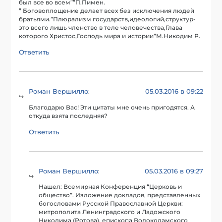
был все во всем””П.Пимен.
” Боговоплощение делает всех без исключения людей
братьями.”Плюрализм государств,идеологий,структур-
это всего лишь членство в теле человечества,Глава
которого Христос,Господь мира и истории”М.Никодим Р.
Ответить
Роман Вершилло
05.03.2016 в 09:22
:
Благодарю Вас! Эти цитаты мне очень пригодятся. А
откуда взята последняя?
Ответить
Роман Вершилло
05.03.2016 в 09:27
:
Нашел: Всемирная Конференция “Церковь и
общество”. Изложение докладов, представленных
богословами Русской Православной Церкви:
митрополита Ленинградского и Ладожского
Никодима (Ротова), епископа Волоколамского