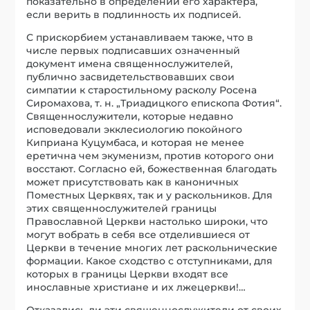
показательно в определении его характера,
если верить в подлинность их подписей.
С прискорбием устанавливаем также, что в
числе первых подписавших означенный
документ имена священнослужителей,
публично засвидетельствовавших свои
симпатии к старостильному расколу Росена
Сиромахова, т. н. „Триадицкого епископа Фотия“.
Священнослужители, которые недавно
исповедовали экклесиологию покойного
Киприана Куцумбаса, и которая не менее
еретична чем экуменизм, против которого они
восстают. Согласно ей, божественная благодать
может присутствовать как в каноничных
Поместных Церквях, так и у раскольников. Для
этих священнослужителей границы
Православной Церкви настолько широки, что
могут вобрать в себя все отделившиеся от
Церкви в течение многих лет раскольнические
формации. Какое сходство с отступниками, для
которых в границы Церкви входят все
инославные христиане и их лжецеркви!…
Отказались ли эти священнослужители от своих