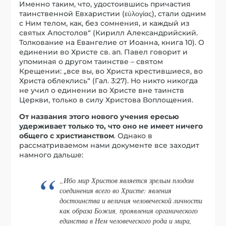
Именно таким, что, удостоившись причастия
таинственной Евхаристии (εὐλογίας), стали одним
с Ним телом, как, без сомнения, и каждый из
святых Апостолов“ (Кирилл Александрийский.
Толкование на Евангелие от Иоанна, книга 10). О
единении во Христе св. ап. Павел говорит и
упоминая о другом таинстве – святом
Крещении: „все вы, во Христа крестившиеся, во
Христа облеклись“ (Гал. 3:27). Но никто никогда
не учил о единении во Христе вне таинств
Церкви, только в силу Христова Воплощения.
От названия этого нового учения ересью
удерживает только то, что оно не имеет ничего
общего с христианством
. Однако в
рассматриваемом нами документе все заходит
намного дальше:
„Ибо мир Христов является зрелым плодом
соединения всего во Христе: явления
достоинства и величия человеческой личности
как образа Божия, проявления органического
единства в Нем человеческого рода и мира,