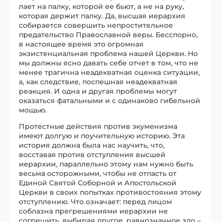
лает на палку, которой ее бьют, а не на руку,
которая держит палку. Да, высшая иерархия
собирается совершить непростительное
предательство Православной веры. Бесспорно,
в настоящее время это огромная
экзистенциальная проблема нашей Церкви. Но
мы должны ясно давать себе отчет в том, что не
менее трагична неадекватная оценка ситуации,
а, как следствие, поспешная неадекватная
реакция. И одна и другая проблемы могут
оказаться фатальными и с одинаково гибельной
мощью.
Протестные действия против экуменизма
имеют долгую и поучительную историю. Эта
история должна была нас научить, что,
восставая против отступления высшей
иерархии, параллельно этому нам нужно быть
весьма осторожными, чтобы не отпасть от
Единой Святой Соборной и Апостольской
Церкви в своих попытках противостояния этому
отступлению. Что означает: перед лицом
соблазна прегрешениями иерархии не
согрешить, выбирая другое, равнозначное зло –