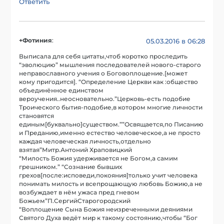
Ответить
+Фотиния
:
05.03.2016 в 06:28
Выписала для себя цитаты,чтоб коротко проследить
“эволюцию” мышления последователей нового-старого
неправославного учения о Боговоплощение.[может
кому пригодится]. “Определение Церкви как :общество
объединённое единством
вероучения..неосновательно.”Церковь-есть подобие
Троического бытия-подобие,в котором многие личности
становятся
единым[буквально]существом.””Освящается,по Писанию
и Преданию,именно естество человеческое,а не просто
каждая человеческая личность,отдельно
взятая”Митр.Антоний Храповицкий
“Милость Божия удерживается не Богом,а самим
грешником.” “Сознание бывших
грехов[после:исповеди,покояния]только учит человека
понимать милость и всепрощающую любовь Божию,а не
возбуждает в нём ужаса пред гневом
Божьем”П.СергийСтарогородский
“Воплощение Сына Божия неизреченными деяниями
Святого Духа ведёт мир к такому состоянию,чтобы “Бог