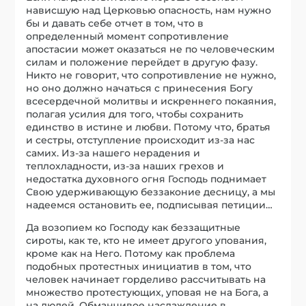
нависшую над Церковью опасность, нам нужно
бы и давать себе отчет в том, что в
определенный момент сопротивление
апостасии может оказаться не по человеческим
силам и положение перейдет в другую фазу.
Никто не говорит, что сопротивление не нужно,
но оно должно начаться с принесения Богу
всесердечной молитвы и искреннего покаяния,
полагая усилия для того, чтобы сохранить
единство в истине и любви. Потому что, братья
и сестры, отступление происходит из-за нас
самих. Из-за нашего нерадения и
теплохладности, из-за наших грехов и
недостатка духовного огня Господь поднимает
Свою удерживающую беззаконие десницу, а мы
надеемся остановить ее, подписывая петиции…
Да возопием ко Господу как беззащитные
сироты, как те, кто не имеет другого упования,
кроме как на Него. Потому как проблема
подобных протестных инициатив в том, что
человек начинает горделиво рассчитывать на
множество протестующих, уповая не на Бога, а
на людей. Обманчивое наслаждение в