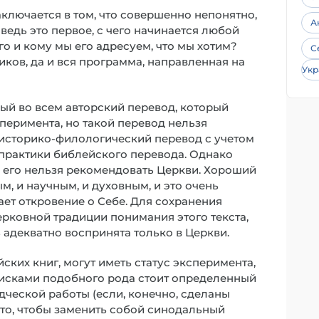
лючается в том, что совершенно непонятно,
А
ведь это первое, с чего начинается любой
го и кому мы его адресуем, что мы хотим?
С
ков, да и вся программа, направленная на
Укр
ый во всем авторский перевод, который
перимента, но такой перевод нельзя
историко-филологический перевод с учетом
 практики библейского перевода. Однако
то его нельзя рекомендовать Церкви. Хороший
, и научным, и духовным, и это очень
ает откровение о Себе. Для сохранения
рковной традиции понимания этого текста,
 адекватно воспринята только в Церкви.
ских книг, могут иметь статус эксперимента,
оисками подобного рода стоит определенный
дческой работы (если, конечно, сделаны
а то, чтобы заменить собой синодальный