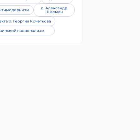
о. Александр
нтимодернизм
Шмеман
екта о. Георгия Кочеткова
аинский национализм