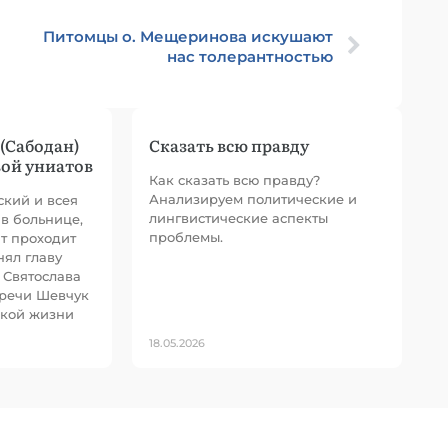
Питомцы о. Мещеринова искушают
нас толерантностью
(Сабодан)
Сказать всю правду
вой униатов
Как сказать всю правду?
Анализируем политические и
ский и всея
лингвистические аспекты
в больнице,
проблемы.
т проходит
ял главу
 Святослава
тречи Шевчук
ской жизни
18.05.2026