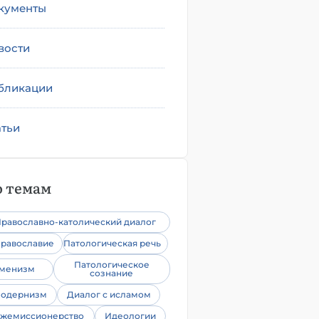
кументы
вости
бликации
атьи
 темам
равославно-католический диалог
равославие
Патологическая речь
Патологическое
уменизм
сознание
одернизм
Диалог с исламом
жемиссионерство
Идеологии