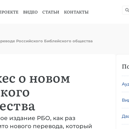
ПРОЕКТЕ
ВИДЕО
СТАТЬИ
КОНТАКТЫ
ереводе Российского Библейского общества
По
ес о новом
Ау
ского
ества
Ви
Дв
ое издание РБО, как раз
ито нового перевода, который