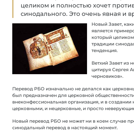
целиком и полностью хочет проти
синодального. Это очень явная и в
Новый Завет, как
является примеро
который целиком 
традиции синодал
тенденция.
Ветхий Завет из 
цитируя Сергея А
черновиков».
Перевод РБО изначально не делался как церковный
был предназначен для церковной общественности
внеконфессиональная организация, и в создании 
церковными, и нецерковные, и просто неверующи
Новый перевод РБО не может ни в коем случае пре
синодальный перевод в настоящий момент.