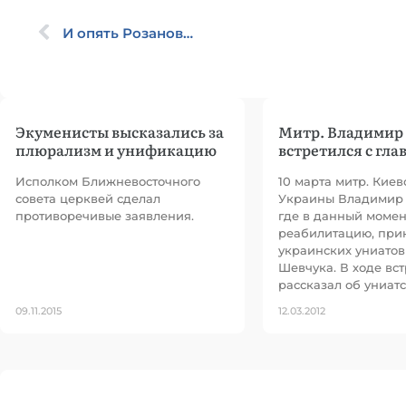
И опять Розанов…
Экуменисты высказались за
Митр. Владимир 
плюрализм и унификацию
встретился с гла
Исполком Ближневосточного
10 марта митр. Киев
совета церквей сделал
Украины Владимир 
противоречивые заявления.
где в данный момен
реабилитацию, прин
украинских униатов
Шевчука. В ходе вс
рассказал об униат
09.11.2015
12.03.2012