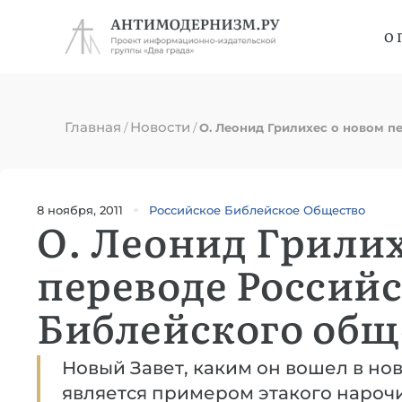
О 
Главная
Новости
/
/
О. Леонид Грилихес о новом п
8 ноября, 2011
Российское Библейское Общество
О. Леонид Грилих
переводе Россий
Библейского общ
Новый Завет, каким он вошел в нов
является примером этакого нароч