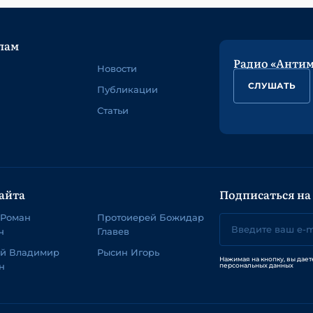
лам
Радио «Анти
Новости
СЛУШАТЬ
Публикации
Статьи
айта
Подписаться на
 Роман
Протоиерей Божидар
ч
Главев
ей Владимир
Рысин Игорь
Нажимая на кнопку, вы дает
н
персональных данных