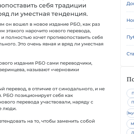
До
вопоставить себя традиции
ряд ли уместная тенденция.
Но
им он вошел в новое издание РБО, как раз
м этакого нарочито нового перевода,
Пу
и полностью хочет противопоставить себя
ьного. Это очень явная и вряд ли уместная
Ст
нового издания РБО сами переводчики,
веринцева, называют «черновики
По
 перевод, в отличие от синодального, и не
П
. РБО позиционирует себя как
нового перевода участвовали, наряду с
П
е люди.
Эк
тендовать на то, чтобы заменить собой
М
Л