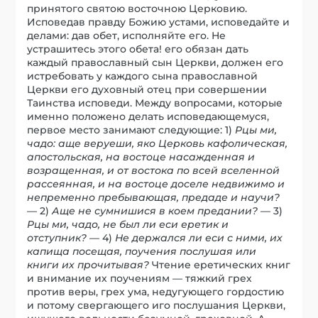
принятого святою восточною Церковию.
Исповедав правду Божию устами, исповедайте и
делами: дав обет, исполняйте его. Не
устрашитесь этого обета! его обязан дать
каждый православный сын Церкви, должен его
истребовать у каждого сына православной
Церкви его духовный отец при совершении
Таинства исповеди. Между вопросами, которые
именно положено делать исповедающемуся,
первое место занимают следующие: 1)
Рцы ми,
чадо: аще веруеши, яко Церковь кафолическая,
апостольская, на востоце насажденная и
возращенная, и от востока по всей вселенной
рассеянная, и на востоце доселе недвижимо и
непременно пребывающая, предаде и научи?
— 2)
Аще не сумнишися в коем предании?
— 3)
Рцы ми, чадо, не был ли еси еретик и
отступник?
— 4)
Не держался ли еси с ними, их
капища посещая, поучения послушая или
книги их прочитывая?
Чтение еретических книг
и внимание их поучениям — тяжкий грех
против веры, грех ума, недугующего гордостию
и потому свергающего иго послушания Церкви,