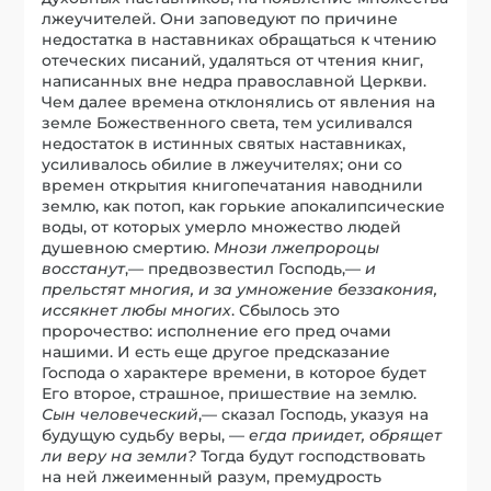
лжеучителей. Они заповедуют по причине
недостатка в наставниках обращаться к чтению
отеческих писаний, удаляться от чтения книг,
написанных вне недра православной Церкви.
Чем далее времена отклонялись от явления на
земле Божественного света, тем усиливался
недостаток в истинных святых наставниках,
усиливалось обилие в лжеучителях; они со
времен открытия книгопечатания наводнили
землю, как потоп, как горькие апокалипсические
воды, от которых умерло множество людей
душевною смертию.
Мнози лжепророцы
восстанут
,— предвозвестил Господь,—
и
прельстят многия, и за умножение беззакония,
иссякнет любы многих
. Сбылось это
пророчество: исполнение его пред очами
нашими. И есть еще другое предсказание
Господа о характере времени, в которое будет
Его второе, страшное, пришествие на землю.
Сын человеческий
,— сказал Господь, указуя на
будущую судьбу веры, —
егда приидет, обрящет
ли веру на земли?
Тогда будут господствовать
на ней лжеименный разум, премудрость