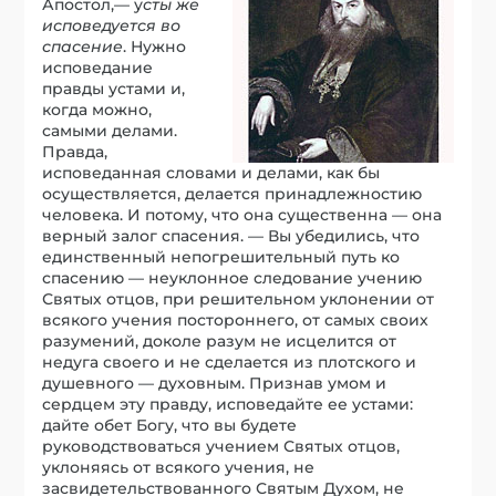
Апостол,— у
сты же
исповедуется во
спасение
. Нужно
исповедание
правды устами и,
когда можно,
самыми делами.
Правда,
исповеданная словами и делами, как бы
осуществляется, делается принадлежностию
человека. И потому, что она существенна — она
верный залог спасения. — Вы убедились, что
единственный непогрешительный путь ко
спасению — неуклонное следование учению
Святых отцов, при решительном уклонении от
всякого учения постороннего, от самых своих
разумений, доколе разум не исцелится от
недуга своего и не сделается из плотского и
душевного — духовным. Признав умом и
сердцем эту правду, исповедайте ее устами:
дайте обет Богу, что вы будете
руководствоваться учением Святых отцов,
уклоняясь от всякого учения, не
засвидетельствованного Святым Духом, не