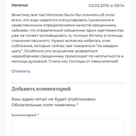
Наталья
:
03.03.2010 в 09:14
Воистину все так! Неплохо было бы помнить об этом
всем, кто еще надеется спекулировать гуманными и
нравственными определениями качеств священника,
забывая, что отравленный священник ядом еретиканства
уже не может исповедывать ту полную Истину в помощь
спасения пасомого. Нужно всячески избегать этих
соблазнов, которые сейчас как говориться “на каждом
шагу”. Особенно,это искушение довериться
неразборчиво священнику происходит по неопытности и
немощи духовной. Спаси нас Господи от лжеучителей!
Ответить
Добавить комментарий
Ваш адрес email не будет опубликован.
Обязательные поля помечены
*
Комментарий
*