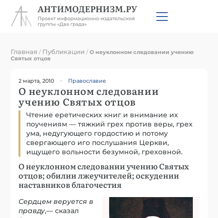
Главная
Публикации
/
/
О неуклонном следовании учению
Святых отцов
2 марта, 2010
Православие
О неуклонном следовании
учению Святых отцов
Чтение еретических книг и внимание их
поучениям — тяжкий грех против веры, грех
ума, недугующего гордостию и потому
свергающего иго послушания Церкви,
ищущего вольности безумной, греховной.
О неуклонном следовании учению Святых
отцов; обилии лжеучителей; оскудении
наставников благочестия
Сердцем веруется в
правду
,— сказал