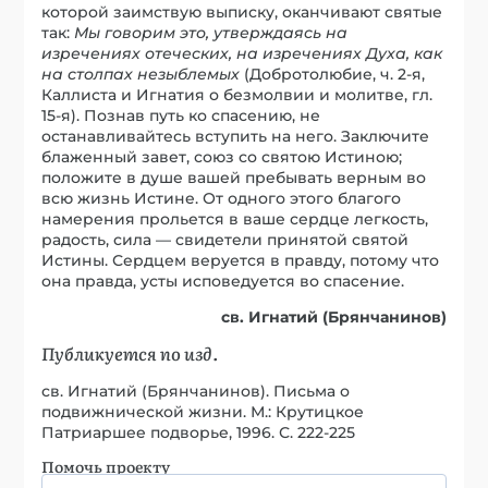
которой заимствую выписку, оканчивают святые
так:
Мы говорим это, утверждаясь на
изречениях отеческих, на изречениях Духа, как
на столпах незыблемых
(Добротолюбие, ч. 2-я,
Каллиста и Игнатия о безмолвии и молитве, гл.
15-я). Познав путь ко спасению, не
останавливайтесь вступить на него. Заключите
блаженный завет, союз со святою Истиною;
положите в душе вашей пребывать верным во
всю жизнь Истине. От одного этого благого
намерения прольется в ваше сердце легкость,
радость, сила — свидетели принятой святой
Истины. Сердцем веруется в правду, потому что
она правда, усты исповедуется во спасение.
св. Игнатий (Брянчанинов)
Публикуется по изд.
св. Игнатий (Брянчанинов). Письма о
подвижнической жизни. М.: Крутицкое
Патриаршее подворье, 1996. С. 222-225
Помочь проекту