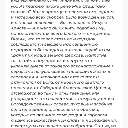
вем яко заповедь Его живот вечный есть. Яже
убо Аз глаголю, якоже рече Мне Отец, тако
глаголю”. Как в праотце и племени его корнем
и материю всех скорбей было возношение, так
и в новом человеке — Богочеловеке Иисусе
Христе — и в желающих жить подобно Ему,
начало, источник всего благого — смирение.
Видим, что таковое стояние и порядок
соблюдается и высшею нас священною
иерархиею Боговидных ангелов: подобно им
хранит их наша земная Церковь. Напротив
того, тайно научаемая; и веруем, что
уклоняющиеся от такового законоположения и
дерзостно покушающиеся проводить жизнь в
своеволии и непокорении отсекаются и
отлучаются от Бога, от небесного светлого
наследия, от Соборной Апостольской Церкви,
отсылаются во тьму и огнь геенский. Мы
утверждаем, что подверглись этому, по учению
Боговдохновенных словес, лукавые и злобные
делатели диавола, злословные еретики,
которые по причине самоугодия и гордости
лишились Божественной славы и наслаждения,
извергнуты из священного собрания
. Статью, из