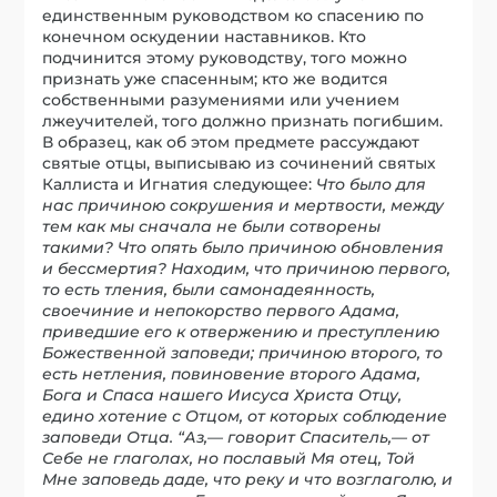
единственным руководством ко спасению по
конечном оскудении наставников. Кто
подчинится этому руководству, того можно
признать уже спасенным; кто же водится
собственными разумениями или учением
лжеучителей, того должно признать погибшим.
В образец, как об этом предмете рассуждают
святые отцы, выписываю из сочинений святых
Каллиста и Игнатия следующее:
Что было для
нас причиною сокрушения и мертвости, между
тем как мы сначала не были сотворены
такими? Что опять было причиною обновления
и бессмертия? Находим, что причиною первого,
то есть тления, были самонадеянность,
своечиние и непокорство первого Адама,
приведшие его к отвержению и преступлению
Божественной заповеди; причиною второго, то
есть нетления, повиновение второго Адама,
Бога и Спаса нашего Иисуса Христа Отцу,
едино хотение с Отцом, от которых соблюдение
заповеди Отца. “Аз,— говорит Спаситель,— от
Себе не глаголах, но пославый Мя отец, Той
Мне заповедь даде, что реку и что возглаголю, и