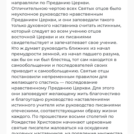
направляли по Преданию Церкви.
Отличительною чертою всех Святых отцов было
неуклонное руководство нравственным
Преданием Церкви, и они заповедали такого
только духовного наставника считать истинным,
который следует во всем учению отцов
восточной Церкви и их писаниями
свидетельствует и запечатлевает свое учение.
Кто ж думает руководить ближних из начал
премудрости земной, из начал падшего разума,
как бы он ни был блестящ, тот сам находится в
самообольщении и последователей своих
приводит к самообольщению. Святые отцы
постановили непременным правилом для
желающего спастись — последование
нравственному Преданию Церкви. Для этого
они заповедуют желающему жить благочестиво
и благоугодно руководство наставлениями
истинного учителя или руководство писаниями
отеческими, соответствующими образу жизни
каждого. По прошествии восьми столетий по
Рождестве Христовом начинают церковные
святые писатели жаловаться на оскудение
духовных наставников, на появление множества