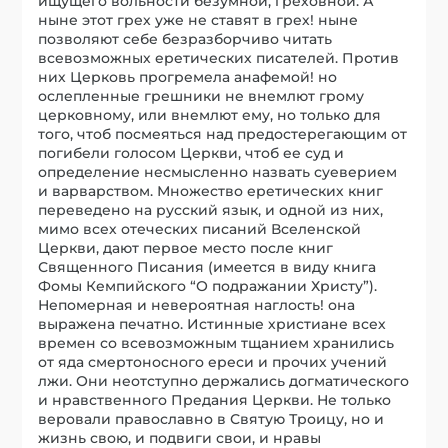
ищущего вольности безумной, греховной. А
ныне этот грех уже не ставят в грех! ныне
позволяют себе безразборчиво читать
всевозможных еретических писателей. Против
них Церковь прогремела анафемой! но
ослепленные грешники не внемлют грому
церковному, или внемлют ему, но только для
того, чтоб посмеяться над предостерегающим от
погибели голосом Церкви, чтоб ее суд и
определение несмысленно назвать суеверием
и варварством. Множество еретических книг
переведено на русский язык, и одной из них,
мимо всех отеческих писаний Вселенской
Церкви, дают первое место после книг
Священного Писания (имеется в виду книга
Фомы Кемпийского “О подражании Христу”).
Непомерная и невероятная наглость! она
выражена печатно. Истинные христиане всех
времен со всевозможным тщанием хранились
от яда смертоносного ереси и прочих учений
лжи. Они неотступно держались догматического
и нравственного Предания Церкви. Не только
веровали православно в Святую Троицу, но и
жизнь свою, и подвиги свои, и нравы