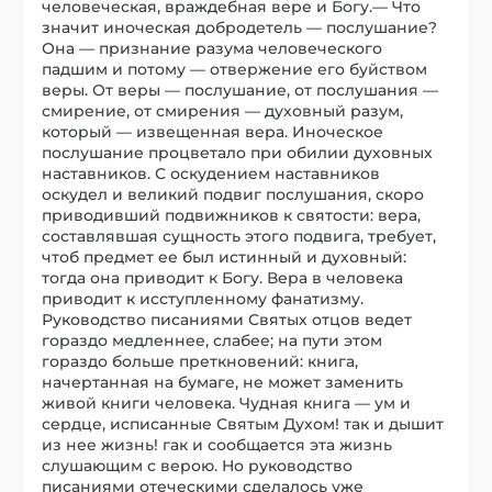
человеческая, враждебная вере и Богу.— Что
значит иноческая добродетель — послушание?
Она — признание разума человеческого
падшим и потому — отвержение его буйством
веры. От веры — послушание, от послушания —
смирение, от смирения — духовный разум,
который — извещенная вера. Иноческое
послушание процветало при обилии духовных
наставников. С оскудением наставников
оскудел и великий подвиг послушания, скоро
приводивший подвижников к святости: вера,
составлявшая сущность этого подвига, требует,
чтоб предмет ее был истинный и духовный:
тогда она приводит к Богу. Вера в человека
приводит к исступленному фанатизму.
Руководство писаниями Святых отцов ведет
гораздо медленнее, слабее; на пути этом
гораздо больше преткновений: книга,
начертанная на бумаге, не может заменить
живой книги человека. Чудная книга — ум и
сердце, исписанные Святым Духом! так и дышит
из нее жизнь! гак и сообщается эта жизнь
слушающим с верою. Но руководство
писаниями отеческими сделалось уже