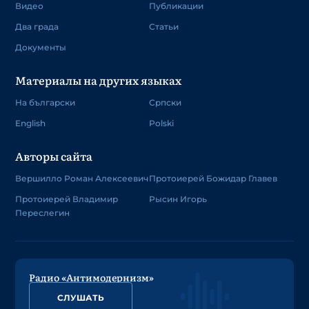
Видео
Публикации
Два града
Статьи
Документы
Материалы на других языках
На български
Српски
English
Polski
Авторы сайта
Вершилло Роман Алексеевич
Протоиерей Божидар Главев
Протоиерей Владимир
Рысин Игорь
Переслегин
Радио «Антимодернизм»
СЛУШАТЬ