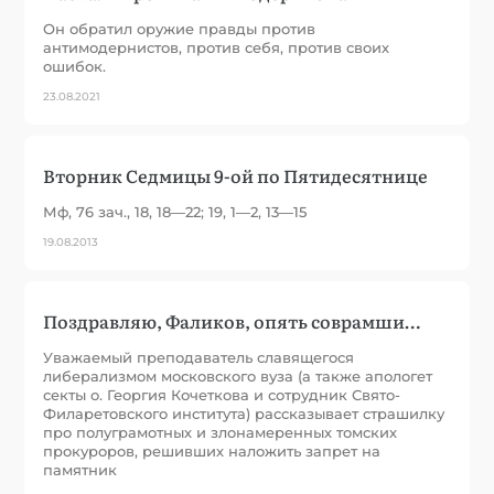
Он обратил оружие правды против
антимодернистов, против себя, против своих
ошибок.
23.08.2021
Вторник Седмицы 9-ой по Пятидесятнице
Мф, 76 зач., 18, 18—22; 19, 1—2, 13—15
19.08.2013
Поздравляю, Фаликов, опять соврамши…
Уважаемый преподаватель славящегося
либерализмом московского вуза (а также апологет
секты о. Георгия Кочеткова и сотрудник Свято-
Филаретовского института) рассказывает страшилку
про полуграмотных и злонамеренных томских
прокуроров, решивших наложить запрет на
памятник