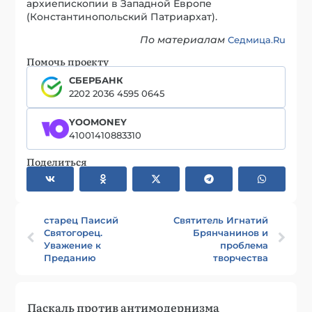
архиепископии в Западной Европе
(Константинопольский Патриархат).
По материалам
Седмица.Ru
Помочь проекту
СБЕРБАНК
2202 2036 4595 0645
YOOMONEY
41001410883310
Поделиться
старец Паисий
Святитель Игнатий
Святогорец.
Брянчанинов и
Уважение к
проблема
Преданию
творчества
Паскаль против антимодернизма