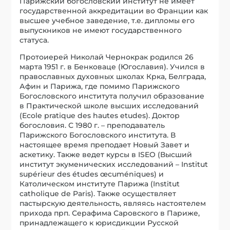
Парижский богословский институт не имеет
государственной аккредитации во Франции как
высшее учебное заведение, т.е. дипломы его
выпускников не имеют государственного
статуса.
Протоиерей Николай Чернокрак родился 26
марта 1951 г. в Бенковаце (Югославия). Учился в
православных духовных школах Крка, Белграда,
Афин и Парижа, где помимо Парижского
Богословского института получил образование
в Практической школе высших исследований
(Ecole pratique des hautes etudes). Доктор
богословия. С 1980 г. – преподаватель
Парижского Богословского института. В
настоящее время преподает Новый Завет и
аскетику. Также ведет курсы в ISEO (Высший
институт экуменических исследований – Institut
supérieur des études œcuméniques) и
Католическом институте Парижа (Institut
catholique de Paris). Также осуществляет
пастырскую деятельность, являясь настоятелем
прихода прп. Серафима Саровского в Париже,
принадлежащего к юрисдикции Русской