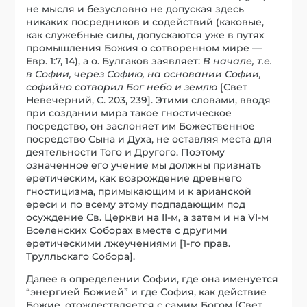
не мысля и безусловно не допуская здесь
никаких посредников и содействий (каковые,
как служебные силы, допускаются уже в путях
промышления Божия о сотворенном мире —
Евр. 1:7, 14), а о. Булгаков заявляет:
В начале, т.е.
в Софии, через Софию, на основании Софии,
софийно сотворил Бог небо и землю
[Свет
Невечерний, С. 203, 239]. Этими словами, вводя
при создании мира такое гностическое
посредство, он заслоняет им Божественное
посредство Сына и Духа, не оставляя места для
деятельности Того и Другого. Поэтому
означенное его учение мы должны признать
еретическим, как возрождение древнего
гностицизма, примыкающим и к арианской
ереси и по всему этому подпадающим под
осуждение Св. Церкви на II-м, а затем и на VI-м
Вселенских Соборах вместе с другими
еретическими лжеучениями [1-го прав.
Трулльскаго Собора].
Далее в определении Софии, где она именуется
“энергией Божией” и где София, как действие
Божие, отождествляется с самим Богом [Свет