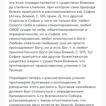
эта Усия отождествляется с существом Божиим
до степени слияния, при котором сама природа
Божия трактуется и рассматривается как София
[Агнец Божий, С. 120, прим. 2], то с другой
стороны в Софии у него не только
Бог любит
Самого Себя в своем самооткровении, любит
СВОЕ сущее по себе, объективированное и
опредмеченное, но и София, это
самооткровение, любит ипостасного Бога-
Любовь ответною любовью; она не просто
принадлежит Богу, но и есть Бог, т. е. любит
триипостасного Бога
[Агнец Божий, С. 127]. Тут
София трактуется как другое Божественное
существо, рядом с существом Божиим, что
противоречит православному учению о Св.
Троице.
Перейдем теперь к рассмотрению учения
протоиерея Булгакова о воплощении. В
раскрытии этого догмата о. Булгаков неизбежно
должен был столкнуться с определением
Халкидонского 4-го Вселенского Собора,
установившего с такою отчетливостью, что
соединение двух естеств во Христе, Божеского