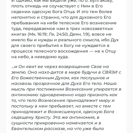
И однако, как мы видели уже, по о. Булгакову,
плоть отнюдь не соучаствует с Ним в Его
седении одесную Бога Отца. И это тем более
непонятно и странно, что для духовного Его
пребывания на небе телесное Его вознесение
туда, передаваемое нам в трех новозаветных
книгах (Мк. 16:19; Лк. 24:50; Деян. 1:9), вовсе не
имело бы и нужды и реального смысла, ибо Дух
для своего прибытия к Богу не нуждается в
процессе телесного восхождения — не к Отцу
на небо, а неведомо куда.
…
и Он явит ее через возвращение Свое на
землю. Она нахо-дится в мире будучи в СВЯЗИ с
Его Божественным Духом, как послушное и
насквозь прозрачное для Духа Его тело. Наша
мысль при постижении Вознесения упирается в
антиномию: одновременно надо признать как
то, что тело Вознесения принадлежит миру и
постольку в нем пребывает, но вместе с тем
принадлежит и Вознесшемуся, одесную Бога
седящему Христу. Эта же антиномия, в
сущности прикровенно намечается и в
Евангельском рассказе, на что уже было