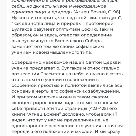
заключенного в себе и раскрывающегося для
себя… но дух есть живое и нераздельное
единство лица и природы
[Агнец Божий, С. 98].
Нужно ли говорить, что под этой “жизнью духа”,
“как единства лица и природы”, протоиерей
Булгаков разумеет опять-таки Софию. Таким
образом, он и здесь, отвергая определение
вышеупомянутого Вселенского Собора,
заменяет его тем же своим софианским
учением новоизмышленного типа.
Совершенно неведомое нашей Святой Церкви
учение предлагает о. Булгаков и относительно
вознесения Спасителя на небо, и нужно сказать,
что в этом его учении о вознесении с
особенной яркостью и полнотой выявились все
основные черты его софианских заблуждений.
И при этом изложены они в таком сжатом
сконцентрированном виде, что мы позволяем
себе привести эти три страницы (423-425) его
книги “Агнец Божий” дословно, чтобы всякий
видел, что тут у нас не преувеличение, не
одностороннее освещение его учения, а точная
передача его положений и мыслей. И мы сразу