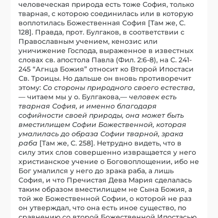
человеческая природа есть тоже София, только
тварная, с которою соединилась или в которую
воплотилась Божественная София [Там же, С.
128]. Правда, прот. Булгаков, в соответствии с
Православным учением, кенозис или
уничижение Господа, выраженное в известных
словах св. апостола Павла (Фил. 2:6-8), на С. 241-
245 “Агнца Божия” относит ко Второй Ипостаси
Св. Троицы. Но дальше он вновь противоречит
этому:
Со стороны природного своего естества
,
— читаем мы у о. Булгакова,—
человек есть
тварная София, и именно благодаря
софийности своей природы, она может быть
вместилищем Софии Божественной, которая
умалилась до образа Софии тварной, зрака
раба
[Там же, С. 258]. Нетрудно видеть, что в
силу этих слов совершенно извращается у него
христианское учение о Боговоплощении, ибо не
Бог умалился у него до зрака раба, а лишь
София, и что Пречистая Дева Мария сделалась
таким образом вместилищем не Сына Божия, а
той же Божественной Софии, о которой не раз
он утверждал, что она есть иное существо, по
сравнению со второй Божественной Ипостасью.