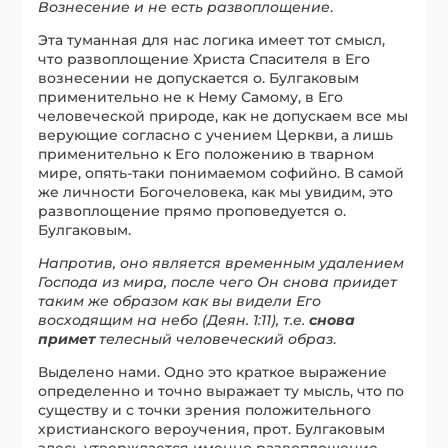
Вознесение и не есть развоплощение
.
Эта туманная для нас логика имеет тот смысл,
что развоплощение Христа Спасителя в Его
вознесении не допускается о. Булгаковым
применительно не к Нему Самому, в Его
человеческой природе, как не допускаем все мы
верующие согласно с учением Церкви, а лишь
применительно к Его положению в тварном
мире, опять-таки понимаемом софийно. В самой
же личности Богочеловека, как мы увидим, это
развоплощение прямо проповедуется о.
Булгаковым.
Напротив, оно является временным удалением
Господа из мира, после чего Он снова приидет
таким же образом как вы видели Его
восходящим на небо (Деян. 1:11), т.е.
снова
примет
телесный человеческий образ
.
Выделено нами. Одно это краткое выражение
определенно и точно выражает ту мысль, что по
существу и с точки зрения положительного
христианского вероучения, прот. Булгаковым
здесь утверждается именно развоплощение,