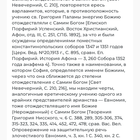
Невечерний, С. 210], повторяется ересь
варлаамитов, которые, в противоположность
учению св. Григория Паламы энергию Божию
отождествляли с Самим Богом [Епископ
Порфирий Успенский. Восток Христианский,
Афон, отд. III, С. 251, СПБ. 1892], за что и были
осуждены определениями поместных
константинопольских соборов 1347 и 1351 годов
[Церк. Вед. №20,1913 г., С. 895, сравн. Еп.
Порфирий. История Афона — 3, 260 Собора 1352
года анафема 4]. Точно также в наименовании, в
котором София, определяется именем Божиим,
через что она сближается до степени
отождествления с Самим Богом [Свет
Невечерний, С. 210, 216], мы находим черты,
аналогичные еретическому учению одного из
крайних представителей арианства — Евномия,
тоже отождествлявшего имя Божие
(Нерожденный) с Самим Богом [Творения
Григория Нисского, ч. 6 С. 388, 289, 305-306, 374,
315-323, 324, 335, 414, 452, 472, 478; срав. Вас. Вел.
Опровержение на защитительную речь
злочестивого Евномия, ч. 3, кн. 1 С. 340, кн. 2 С.