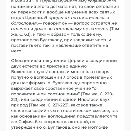
в учении Св. Церкви нужного ему софианского
понимания этого догмата нет, то свои сетования
он переносит и вообще на учение всех святых
отцов Церкви.
В пределах патристического
богословия
,— говорит он,—
вопрос остается не
отвечен и даже по-настоящему не замечен
[Там
же, С. 63], и таким образом только де ему,
протоиерею Булгакову, принадлежит честь и
поставить его так, и надлежаще ответить на
него…
Обесценивая так учение Церкви о соединении
двух естеств во Христе во единую
Божественную Ипостась и много раз говоря
попутно о воплощении Логоса в приемлемых
для нас формах, о. Булгаков одновременно
выражает свое собственное учение “о
положительном соотношении” [Там же, С. 220-
221], или соединении в одной Ипостаси двух
природ [Там же. С. 221-223], каковое также
является софийным в гностическом смысле, так
как основанием воплощения представляется та
же София, без посредства которой, по
утверждению о. Булгакова, оно не могло-де