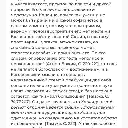
и человеческого, произошло для той и другой
природы Его
неслитно, нераздельно и
неразлучно
. Конечно, при таком учении не
может быть речи ни о каком софианстве в
данном моменте, потому что при прямом,
верном и ясном восприятии его нет места ни
Божественной, ни тварной Софии, и поэтому
протоиерей Булгаков, можно сказать, со
спокойной совестью, насколько может,
старается ослабить и принизить его. По его
словам, определение это “есть неполное и
неоконченное” [Агнец Божий, С. 220-221], отнюдь
не является богословским достижением, и в
богословской мысли оно осталось
неразъясненной схемой, требующей для себя
дополнительного уразумения (конечно, в духе
навязываемого им софианства), а без него оно
остается, как “кимвал бряцающий” [Там же, С.
74,77,207]. Он даже заявляет, что
Халкидонский
догмат ограничивается общим установлением
факта наличия двух природ во Христе, при
одном лице, но совершенно не касается образа
их соединения
[Там же, С. 232]. А так как вообще