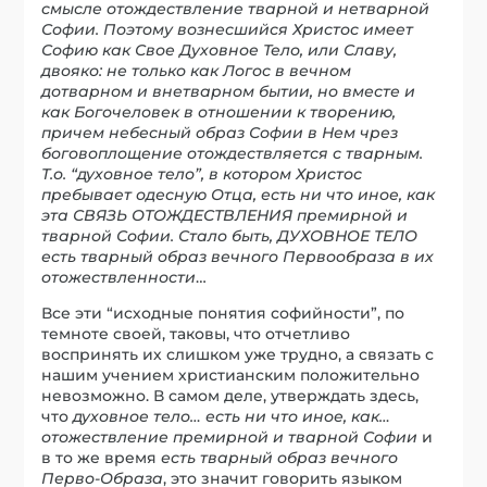
смысле отождествление тварной и нетварной
Софии. Поэтому вознесшийся Христос имеет
Софию как Свое Духовное Тело, или Славу,
двояко: не только как Логос в вечном
дотварном и внетварном бытии, но вместе и
как Богочеловек в отношении к творению,
причем небесный образ Софии в Нем чрез
боговоплощение отождествляется с тварным.
Т.о. “духовное тело”, в котором Христос
пребывает одесную Отца, есть ни что иное, как
эта СВЯЗЬ ОТОЖДЕСТВЛЕНИЯ премирной и
тварной Софии. Стало быть, ДУХОВНОЕ ТЕЛО
есть тварный образ вечного Первообраза в их
отожествленности
…
Все эти “исходные понятия софийности”, по
темноте своей, таковы, что отчетливо
воспринять их слишком уже трудно, а связать с
нашим учением христианским положительно
невозможно. В самом деле, утверждать здесь,
что
духовное тело… есть ни что иное, как…
отожествление премирной и тварной Софии
и
в то же время
есть тварный образ вечного
Перво-Образа
, это значит говорить языком