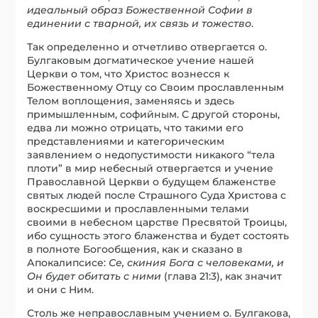
идеальный образ Божественной Софии в
единении с тварной, их связь и тожество
.
Так определенно и отчетливо отвергается о.
Булгаковым догматическое учение нашей
Церкви о том, что Христос вознесся к
Божественному Отцу со Своим прославленным
Телом воплощения, заменяясь и здесь
примышленным, софийным. С другой стороны,
едва ли можно отрицать, что такими его
представлениями и категорическим
заявлением о недопустимости никакого “тела
плоти” в мир небесный отвергается и учение
Православной Церкви о будущем блаженстве
святых людей после Страшного Суда Христова с
воскресшими и прославленными телами
своими в небесном царстве Пресвятой Троицы,
ибо сущность этого блаженства и будет состоять
в полноте Богообщения, как и сказано в
Апокалипсисе:
Се, скиния Бога с человеками, и
Он будет обитать с ними
(глава 21:3), как значит
и они с Ним.
Столь же неправославным учением о. Булгакова,