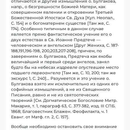
отличаются и другие измышления о. Булгакова,
напр., о безгрешности Божией Матери, как
совершенном явлении и откровении Третьей
Божественной Ипостаси Св. Духа [Куп. Неопал.,
С. 154] и о богоматернем существе [Там же, С.
174]. Особенно типичным в данном случае
является прямо фантастическое учение его о
двух естествах в Св. Иоанне Предтече —
человеческом и ангельском [Друг Жениха, С. 187-
188,191,196-198, 200,203,207-208], причем, по
заверениям о. Булгакова, Предтеча как якобы
величайший и первый среди ангелов, занял
будто бы на небесах
издревле опустевшее место
падшего первоангела
[Там же, С. 10, 200; там же
экскурс 1, С. 240]… Разумеется и это учение о.
Булгакова взято им исключительно из одних его
софийных измышлений, а не из Священного
Писания, равно и не из святоотеческих
творений [См. Догматическое Богословие Митр.
Макария, т. 1, параграф 63, С. 377-382, изд. III СПБ.
1868; Благовестник Блажен. Феофилакта, ч. 1
Еванг. от Матф. гл. 2, С. 157].
Вообще необходимо остановить свое внимание