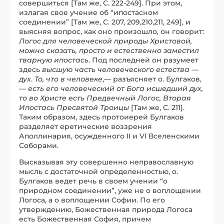
совершиться [Там же, С. 222-249]. При этом,
излагая свое учение об “ипостасном
соединении” [Там же, С. 207, 209,210,211, 249], и
выясняя вопрос, как оно произошло, он говорит:
Логос для человеческой природы Христовой,
можно сказать, просто и естественно заместил
тварную ипостась
. Под последней он разумеет
здесь
высшую часть человеческого естества —
дух
.
То, что в человеке
,— разъясняет о. Булгаков,
—
есть его человеческий от Бога исшедший дух,
то во Христе есть Предвечный Логос, Вторая
Ипостась Пресвятой Троицы
[Там же, С. 211].
Таким образом, здесь протоиерей Булгаков
разделяет еретические воззрения
Аполлинария, осужденного II и VI Вселенскими
Соборами.
Высказывая эту совершенно неправославную
мысль с достаточной определенностью, о.
Булгаков ведет речь в своем учении “о
природном соединении”, уже не о воплощении
Логоса, а о воплощении Софии. По его
утверждению, Божественная природа Логоса
есть Божественная София, причем