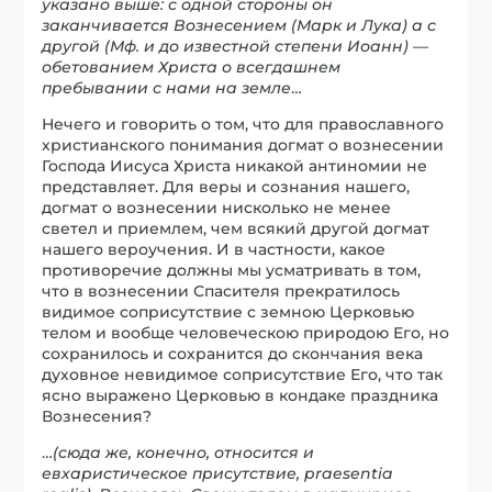
указано выше: с одной стороны он
заканчивается Вознесением (Марк и Лука) а с
другой (Мф. и до известной степени Иоанн) —
обетованием Христа о всегдашнем
пребывании с нами на земле
…
Нечего и говорить о том, что для православного
христианского понимания догмат о вознесении
Господа Иисуса Христа никакой антиномии не
представляет. Для веры и сознания нашего,
догмат о вознесении нисколько не менее
светел и приемлем, чем всякий другой догмат
нашего вероучения. И в частности, какое
противоречие должны мы усматривать в том,
что в вознесении Спасителя прекратилось
видимое соприсутствие с земною Церковью
телом и вообще человеческою природою Его, но
сохранилось и сохранится до скончания века
духовное невидимое соприсутствие Его, что так
ясно выражено Церковью в кондаке праздника
Вознесения?
…
(сюда же, конечно, относится и
евхаристическое присутствие, praesentia