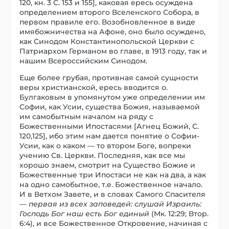
120, кн. 3 С. 153 и 155], каковая ересь осуждена
определением второго Вселенского Собора, в
первом правиле его. Возобновленное в виде
имябожничества на Афоне, оно было осуждено,
как Синодом Константинопольской Церкви с
Патриархом Германом во главе, в 1913 году, так и
нашим Всероссийским Синодом.
Еще более грубая, противная самой сущности
веры христианской, ересь вводится о.
Булгаковым в упомянутом уже определении им
Софии, как Усии, существа Божия, называемой
им самобытным началом на ряду с
Божественными Ипостасями [Агнец Божий, С.
120,125], ибо этим нам дается понятие о Софии-
Усии, как о каком — то втором Боге, вопреки
учению Св. Церкви. Последняя, как все мы
хорошо знаем, смотрит на Существо Божие и
Божественные три Ипостаси не как на два, а как
на одно самобытное, т.е. Божественное начало.
И в Ветхом Завете, и в словах Самого Спасителя
—
первая из всех заповедей: слушай Израиль:
Господь Бог наш есть Бог единый
(Мк. 12:29; Втор.
6:4), и все Божественное Откровение, начиная с