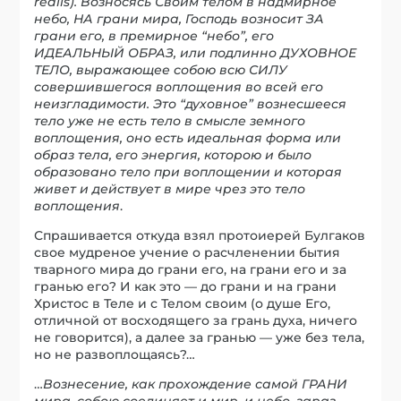
realis). Возносясь Своим телом в надмирное
небо, НА грани мира, Господь возносит ЗА
грани его, в премирное “небо”, его
ИДЕАЛЬНЫЙ ОБРАЗ, или подлинно ДУХОВНОЕ
ТЕЛО, выражающее собою всю СИЛУ
совершившегося воплощения во всей его
неизгладимости. Это “духовное” вознесшееся
тело уже не есть тело в смысле земного
воплощения, оно есть идеальная форма или
образ тела, его энергия, которою и было
образовано тело при воплощении и которая
живет и действует в мире чрез это тело
воплощения
.
Спрашивается откуда взял протоиерей Булгаков
свое мудреное учение о расчленении бытия
тварного мира до грани его, на грани его и за
гранью его? И как это — до грани и на грани
Христос в Теле и с Телом своим (о душе Его,
отличной от восходящего за грань духа, ничего
не говорится), а далее за гранью — уже без тела,
но не развоплощаясь?…
…
Вознесение, как прохождение самой ГРАНИ
мира, собою соединяет и мир, и небо, зараз