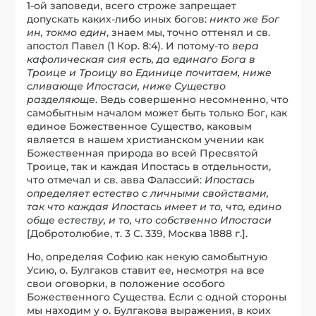
1-ой заповеди, всего строже запрещает
допускать каких-либо иных богов:
никто же Бог
ин, токмо един
, знаем мы, точно оттенял и св.
апостол Павел (1 Кор. 8:4). И потому-то
вера
кафолическая сия есть, да единаго Бога в
Троице и Троицу во Единице почитаем, ниже
сливающе Ипостаси, ниже Существо
разделяюще
. Ведь совершенно несомненно, что
самобытным началом может быть только Бог, как
единое Божественное Существо, каковым
является в нашем христианском учении как
Божественная природа во всей Пресвятой
Троице, так и каждая Ипостась в отдельности,
что отмечал и св. авва Фалассий:
Ипостась
определяет естество с личными свойствами,
так что каждая Ипостась имеет и то, что, едино
обще естеству, и то, что собственно Ипостаси
[Добротолюбие, т. 3 С. 339, Москва 1888 г.].
Но, определяя Софию как некую самобытную
Усию, о. Булгаков ставит ее, несмотря на все
свои оговорки, в положение особого
Божественного Существа. Если с одной стороны
мы находим у о. Булгакова выражения, в коих