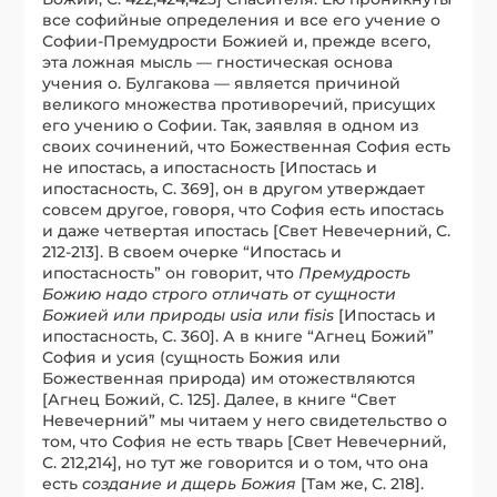
все софийные определения и все его учение о
Софии-Премудрости Божией и, прежде всего,
эта ложная мысль — гностическая основа
учения о. Булгакова — является причиной
великого множества противоречий, присущих
его учению о Софии. Так, заявляя в одном из
своих сочинений, что Божественная София есть
не ипостась, а ипостасность [Ипостась и
ипостасность, С. 369], он в другом утверждает
совсем другое, говоря, что София есть ипостась
и даже четвертая ипостась [Свет Невечерний, С.
212-213]. В своем очерке “Ипостась и
ипостасность” он говорит, что
Премудрость
Божию надо строго отличать от сущности
Божией или природы usia или fisis
[Ипостась и
ипостасность, С. 360]. А в книге “Агнец Божий”
София и усия (сущность Божия или
Божественная природа) им отожествляются
[Агнец Божий, С. 125]. Далее, в книге “Свет
Невечерний” мы читаем у него свидетельство о
том, что София не есть тварь [Свет Невечерний,
С. 212,214], но тут же говорится и о том, что она
есть
создание и дщерь Божия
[Там же, С. 218].