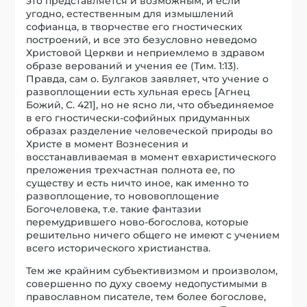
это представляется и возможным, и если
угодно, естественным для измышлений
софианца, в творчестве его гностических
построений, и все это безусловно неведомо
Христовой Церкви и неприемлемо в здравом
образе верований и учения ее (Тим. 1:13).
Правда, сам о. Булгаков заявляет, что учение о
развоплощении есть хульная ересь [Агнец
Божий, С. 421], но не ясно ли, что объединяемое
в его гностически-софийных придуманных
образах разделение человеческой природы во
Христе в момент Вознесения и
восстанавливаемая в момент евхаристического
преложения трехчастная полнота ее, по
существу и есть ничто иное, как именно то
развоплощение, то нововоплощение
Богочеловека, т.е. такие фантазии
перемудрившего ново-богослова, которые
решительно ничего общего не имеют с учением
всего исторического христианства.
Тем же крайним субъективизмом и произволом,
совершенно по духу своему недопустимыми в
православном писателе, тем более богослове,