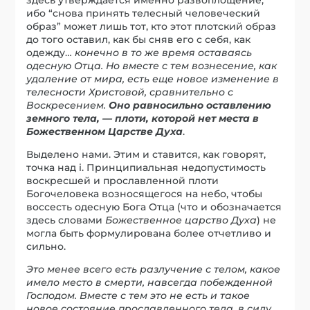
ибо “снова принять телесный человеческий
образ” может лишь тот, кто этот плотский образ
до того оставил, как бы сняв его с себя, как
одежду…
конечно в то же время оставаясь
одесную Отца. Но вместе с тем вознесение, как
удаление от мира, есть еще новое изменение в
телесности Христовой, сравнительно с
Воскресением.
Оно равносильно оставлению
земного тела, — плоти, которой нет места в
Божественном Царстве Духа
.
Выделено нами. Этим и ставится, как говорят,
точка над i. Принципиальная недопустимость
воскресшей и прославленной плоти
Богочеловека возносящегося на небо, чтобы
воссесть одесную Бога Отца (что и обозначается
здесь словами
Божественное царство Духа
) не
могла быть формулирована более отчетливо и
сильно.
Это менее всего есть разлучение с телом, какое
имело место в смерти, навсегда побежденной
Господом. Вместе с тем это не есть и такое
новое состояние прославленного тела, в силу