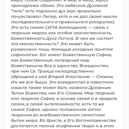
принадлежа обоим. Это небесное Духовное
“тело” есть подлинно дух (как правильно
почувствовал Лютер, хотя и не дал своей мысли
последовательного и правильного раскрытия).
Это есть самая СИЛА воплощения, — связь с
тварным миром, как особая окачественность,
Божественного Духа Логоса. В чем же состоит
эта окачественность? Это может быть
разъяснено лишь помощью исходных понятий
софиологии. Бог имеет Божественную Софию,
как Божественный, нетварный мир,
Божественное Все в единстве, Всеединство,
при чем Св. Троица непосредственно
обращена к ней Второй Ипостасию — Словом,
Им же вся быша. Это всеединство в известном
смысле также может быть названо Духовным
Телом Божества, как Его Славою. Мир тварный,
или тварная София, в основе своей и в пределе
своем, в своей энтелехийности, есть та же
самая София, однако положенная актом
творения во внебожественном самостном
бытии мира. Во Христе, в Его Богочеловечестве
достигается полное ософиение твари и в этом