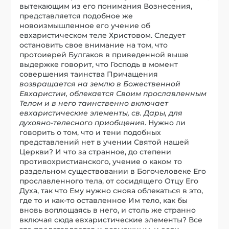
вытекающим из его понимания Вознесения,
представляется подобное же
новоизмышленное его учение об
евхаристическом теле Христовом. Следует
остановить свое внимание на том, что
протоиерей Булгаков в приведенной выше
выдержке говорит, что Господь в момент
совершения таинства Причащения
возвращается на землю в Божественной
Евхаристии, облекается Своим прославленным
Телом и в него таинственно включает
евхаристические элементы, св. Дары, для
духовно-телесного приобщения
. Нужно ли
говорить о том, что и тени подобных
представлений нет в учении Святой нашей
Церкви? И что за странное, до степени
противохристианского, учение о каком то
раздельном существовании в Богочеловеке Его
прославленного тела, от сосидящего Отцу Его
Духа, так что Ему нужно снова облекаться в это,
где то и как-то оставленное Им тело, как бы
вновь воплощаясь в него, и столь же странно
включая сюда евхаристические элементы? Все