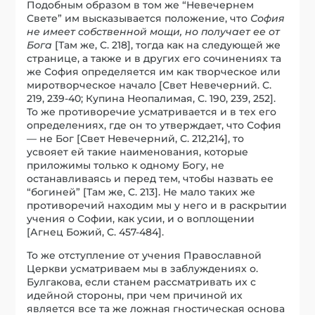
Подобным образом в том же “Невечернем
Свете” им высказывается положение, что
София
не имеет собственной мощи, но получает ее от
Бога
[Там же, С. 218], тогда как на следующей же
странице, а также и в других его сочинениях та
же София определяется им как творческое или
миротворческое начало [Свет Невечерний. С.
219, 239-40; Купина Неопалимая, С. 190, 239, 252].
То же противоречие усматривается и в тех его
определениях, где он то утверждает, что София
— не Бог [Свет Невечерний, С. 212,214], то
усвояет ей такие наименования, которые
приложимы только к одному Богу, не
останавливаясь и перед тем, чтобы назвать ее
“богиней” [Там же, С. 213]. Не мало таких же
противоречий находим мы у него и в раскрытии
учения о Софии, как усии, и о воплощении
[Агнец Божий, С. 457-484].
То же отступление от учения Православной
Церкви усматриваем мы в заблуждениях о.
Булгакова, если станем рассматривать их с
идейной стороны, при чем причиной их
является все та же ложная гностическая основа