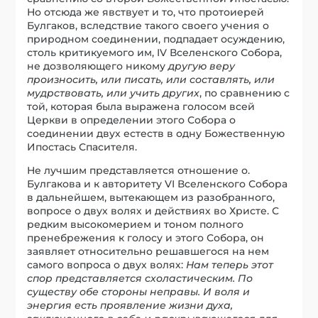
Но отсюда же явствует и то, что протоиерей
Булгаков, вследствие такого своего учения о
природном соединении, подпадает осуждению,
столь критикуемого им, IV Вселенского Собора,
не дозволяющего никому
другую веру
произносить, или писать, или составлять, или
мудрствовать, или учить других
, по сравнению с
той, которая была выражена голосом всей
Церкви в определении этого Собора о
соединении двух естеств в одну Божественную
Ипостась Спасителя.
Не лучшим представляется отношение о.
Булгакова и к авторитету VI Вселенского Собора
в дальнейшем, вытекающем из разобранного,
вопросе о двух волях и действиях во Христе. С
редким высокомерием и тоном полного
пренебрежения к голосу и этого Собора, он
заявляет относительно решавшегося на нем
самого вопроса о двух волях:
Нам теперь этот
спор представляется схоластическим. По
существу обе стороны неправы. И воля и
энергия есть проявление жизни духа,