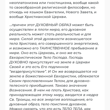
неоплатонизма или гностицизма, вообще какой
то своеобразной религиозной философии, но
отнюдь не языком Евангелии, Нового Завета, и
вообще Христианской Церкви.
…
причем этот ДУХОВНЫЙ ОБРАЗ может быть
осуществлен в плоти мира, его духовная
реальность может стать реальностью и для
мира. Силой этой духовности вознесшегося
тела Христова, его совершенного энергетизма,
и возможно его ТАИНСТВЕННОЕ пребывание в
мире. Оно есть Церковь, и оно же есть
Евхаристическое Тело Господа. Господь
ДУХОВНО присутствует на земле в Церкви
Своей и это есть Его подлинное
“вездеприсутствие”. И Он же возвращается на
землю в Божественной Евхаристии, облекается
Своим прославленным Телом, для духовно-
телесного приобщения. Таково значение
Вознесения. В нем не плоть Христова, как
принадлежащая этому миру, вводится в недра
Св. Троицы, но вся энергия воплощения, его
духовный образ, тело поистине духовное.
Можно сказать, что это есть ТЕЛО ТЕЛА, как