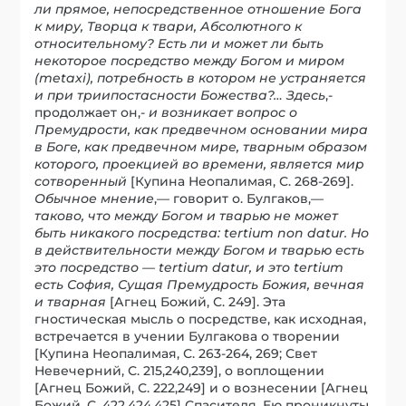
ли прямое, непосредственное отношение Бога
к миру, Творца к твари, Абсолютного к
относительному? Есть ли и может ли быть
некоторое посредство между Богом и миром
(metaxi), потребность в котором не устраняется
и при триипостасности Божества?… Здесь
,-
продолжает он,-
и возникает вопрос о
Премудрости, как предвечном основании мира
в Боге, как предвечном мире, тварным образом
которого, проекцией во времени, является мир
сотворенный
[Купина Неопалимая, С. 268-269].
Обычное мнение
,— говорит о. Булгаков,—
таково, что между Богом и тварью не может
быть никакого посредства: tertium non datur. Но
в действительности между Богом и тварью есть
это посредство — tertium datur, и это tertium
есть София, Сущая Премудрость Божия, вечная
и тварная
[Агнец Божий, С. 249]. Эта
гностическая мысль о посредстве, как исходная,
встречается в учении Булгакова о творении
[Купина Неопалимая, С. 263-264, 269; Свет
Невечерний, С. 215,240,239], о воплощении
[Агнец Божий, С. 222,249] и о вознесении [Агнец
Божий, С. 422,424,425] Спасителя. Ею проникнуты