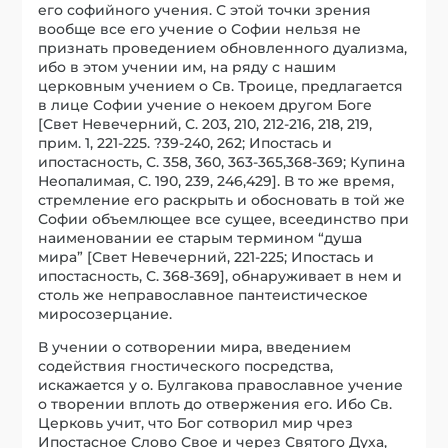
его софийного учения. С этой точки зрения
вообще все его учение о Софии нельзя не
признать проведением обновленного дуализма,
ибо в этом учении им, на ряду с нашим
церковным учением о Св. Троице, предлагается
в лице Софии учение о некоем другом Боге
[Свет Невечерний, С. 203, 210, 212-216, 218, 219,
прим. 1, 221-225. ?39-240, 262; Ипостась и
ипостасность, С. 358, 360, 363-365,368-369; Купина
Неопалимая, С. 190, 239, 246,429]. В то же время,
стремление его раскрыть и обосновать в той же
Софии объемлющее все сущее, всеединство при
наименовании ее старым термином “душа
мира” [Свет Невечерний, 221-225; Ипостась и
ипостасность, С. 368-369], обнаруживает в нем и
столь же неправославное пантеистическое
миросозерцание.
В учении о сотворении мира, введением
содействия гностического посредства,
искажается у о. Булгакова православное учение
о творении вплоть до отвержения его. Ибо Св.
Церковь учит, что Бог сотворил мир чрез
Ипостасное Слово Свое и через Святого Духа,