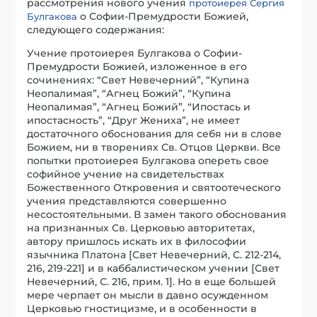
рассмотрения нового учения
протоиерея Сергия
о Софии-Премудрости Божией,
Булгакова
следующего содержания:
Учение протоиерея Булгакова о Софии-
Премудрости Божией, изложенное в его
сочинениях: “Свет Невечерний”, “Купина
Неопалимая”, “Агнец Божий”, “Купина
Неопалимая”, “Агнец Божий”, “Ипостась и
ипостасность”, “Друг Жениха”, не имеет
достаточного обоснования для себя ни в слове
Божием, ни в творениях Св. Отцов Церкви. Все
попытки протоиерея Булгакова опереть свое
софийное учение на свидетельствах
Божественного Откровения и святоотеческого
учения представляются совершенно
несостоятельными. В замен такого обоснования
на признанных Св. Церковью авторитетах,
автору пришлось искать их в философии
язычника Платона [Свет Невечерний, С. 212-214,
216, 219-221] и в каббалистическом учении [Свет
Невечерний, С. 216, прим. 1]. Но в еще большей
мере черпает он мысли в давно осужденном
Церковью гностицизме, и в особенности в