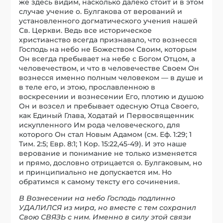
же здесь видим, насколько далеко стоит и в этом
случае учение о. Булгакова от верований и
установленного догматического учения нашей
Св. Церкви. Ведь все историческое
христианство всегда признавало, что вознесся
Господь на небо не Божеством Своим, которым
Он всегда пребывает на небе с Богом Отцом, а
человечеством, и что в человечестве Своем Он
вознесся именно полным человеком — в душе и
в теле его, и этою, прославленною в
воскресении и вознесении Его, плотию и душою
Он и возсел и пребывает одесную Отца Своего,
как Единый Глава, Ходатай и Первосвященник
искупленного Им рода человеческого, для
которого Он стал Новым Адамом (см. Еф. 1:29; 1
Тим. 2:5; Евр. 8:1; 1 Кор. 15:22,45-49). И это наше
верование и понимание не только изменяется
и прямо, дословно отрицается о. Булгаковым, но
и принципиально не допускается им. Но
обратимся к самому тексту его сочинения.
В Вознесении на небо Господь подлинно
УДАЛИЛСЯ из мира, но вместе с тем сохранил
Свою СВЯЗЬ с ним. Именно в силу этой связи