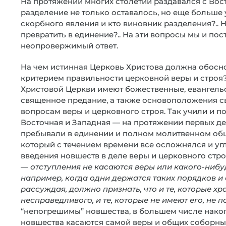
На протяжении многих столетий раздавался с Вост
разделение не только оставалось, но еще больше 
скорбного явления и кто виновник разделения?..
превратить в единение?.. На эти вопросы мы и по
неопровержимый ответ.
На чем истинная Церковь Христова должна обоснов
критерием правильности церковной веры и строя?
Христовой Церкви имеют божественные, евангель
священное предание, а также основоположения с
вопросам веры и церковного строя. Так учили и п
Восточная и Западная — на протяжении первых де
пребывали в единении и полном молитвенном общ
который с течением времени все осложнялся и угл
введения новшеств в деле веры и церковного стро
—
отступления не касаются веры или какого-ниб
например, когда одни держатся таких порядков и 
рассуждая, должно признать, что и те, которые хр
несправедливого, и те, которые не имеют его, не 
“непогрешимы” новшества, в большем числе нако
новшества касаются самой веры и общих соборны