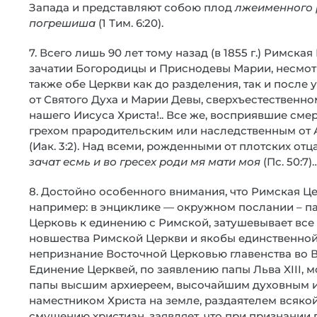
Запада и представляют собою плод
лжеименного р
погрешиша
(1 Тим. 6:20).
7. Всего лишь 90 лет тому назад (в 1855 г.) Римск
зачатии Богородицы и Приснодевы Марии, несмотря 
также обе Церкви как до разделения, так и после
от Святого Духа и Марии Девы, сверхъестественн
нашего Иисуса Христа!.. Все же, восприявшие смер
грехом прародительским или наследственным от Ада
(Иак. 3:2). Над всеми, рожденными от плотских отц
зачат есмь и во гресех роди мя мати моя
(Пс. 50:7)
8. Достойно особенного внимания, что Римская Це
например: в энциклике — окружном послании – папы
Церковь к единению с Римской, затушевывает в
новшества Римской Церкви и якобы единственной
непризнание Восточной Церковью главенства во 
Единение Церквей, по заявлению папы Льва XIII, 
папы высшим архиереем, высочайшим духовным и 
наместником Христа на земле, раздаятелем всякой 
смущению христиан, заявляет, что при признании