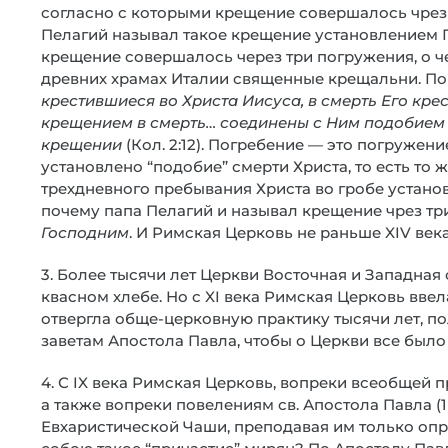
согласно с которыми крещение совершалось чрез 
Пелагий называл такое крещение установлением Го
крещение совершалось через три погружения, о ч
древних храмах Италии священные крещальни. По 
крестившиеся во Христа Иисуса, в смерть Его кре
крещением в смерть… соединены с Ним подобием 
крещении
(Кол. 2:12). Погребение — это погружен
установлено “подобие” смерти Христа, то есть то ж
трехдневного пребывания Христа во гробе установ
почему папа Пелагий и называл крещение чрез тр
Господним
. И Римская Церковь не раньше XIV век
3. Более тысячи лет Церкви Восточная и Западна
квасном хлебе. Но с XI века Римская Церковь вве
отвергла обще-церковную практику тысячи лет, п
заветам Апостола Павла, чтобы о Церкви все было
4. С IX века Римская Церковь, вопреки всеобщей 
а также вопреки повелениям св. Апостола Павла (1 
Евхаристической Чаши, преподавая им только опр