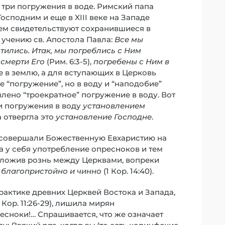
три погружения в воде. Римский папа
сподним и еще в XIII веке на Западе
ем свидетельствуют сохранившиеся в
учению св. Апостола Павла:
Все мы
стились. Итак, мы погреблись с Ним
смерти Его
(Рим. 6:3-5),
погребены с Ним в
ие в землю, а для вступающих в Церковь
е “погружение”, но в воду и “наподобие”
лено “троекратное” погружение в воду. Вот
и погружения в воду
установлением
а отвергла это
установление Господне
.
я совершали Божественную Евхаристию на
ла у себя употребление опресноков и тем
оложив рознь между Церквами, вопреки
благопристойно и чинно
(1 Кор. 14:40).
практике древних Церквей Востока и Запада,
Кор. 11:26-29), лишила мирян
есноки!… Спрашивается, что же означает