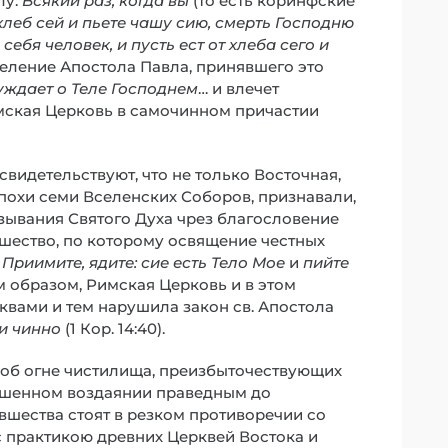
лу:
Всякий раз, когда вы
(то есть коринфские
хлеб сей и пьете чашу сию, смерть Господню
ебя человек, и пусть ест от хлеба сего и
овеление Апостола Павла, принявшего это
уждает о Теле Господнем
… и влечет
 Римская Церковь в самочинном причастии
видетельствуют, что не только Восточная,
эпохи семи Вселенских Соборов, признавали,
зывания Святого Духа чрез благословение
вшество, по которому освящение честных
:
Приимите, ядите: сие есть Тело Мое
и
пийте
ким образом, Римская Церковь и в этом
вами и тем нарушила закон св. Апостола
и чинно
(1 Кор. 14:40).
я: об огне чистилища, преизбыточествующих
ершенном воздаянии праведным до
вшества стоят в резком противоречии со
с практикою древних Церквей Востока и