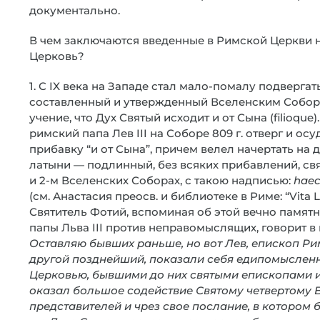
документально.
В чем заключаются введенные в Римской Церкви н
Церковь?
1. С IX века на Западе стал мало-помалу подверг
составленный и утвержденный Вселенским Соборо
учение, что Дух Святый исходит и от Сына (filioque
римский папа Лев III на Соборе 809 г. отверг и о
прибавку “и от Сына”, причем велел начертать на 
латыни — подлинный, без всяких прибавлений, с
и 2-м Вселенских Соборах, с такою надписью:
haec
(см. Анастасия преосв. и библиотеке в Риме: “Vita 
Святитель Фотий, вспоминая об этой вечно памят
папы Льва III против неправомыслящих, говорит 
Оставляю бывших раньше, но вот Лев, епископ Рим
другой позднейший, показали себя едипомыслен
Церковью, бывшими до них святыми епископами 
оказал большое содействие Святому четвертому 
представителей и чрез свое послание, в котором 