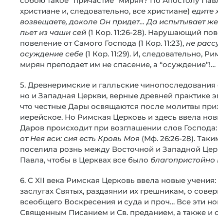
собою такое “причастие” мирян? По Апостолу Пав
христиане и, следовательно, все христиане)
едите 
возвещаете, доколе Он придет… Да испытывает же с
пьет из чаши сей
(1 Кор. 11:26-28). Нарушающий п
повеление от Самого Господа (1 Кор. 11:23),
не расс
осуждение себе
(1 Кор. 11:29). И, следовательно,
мирян преподает им не спасение, а “осуждение”!…
5. Древнеримские и галльские чинопоследования с
но и Западная Церкви, верные древней практике 
что честные Дары освящаются после молитвы при
иерейское. Но Римская Церковь и здесь ввела но
Даров происходит при возглашении слов Господа
от Нея вси: сия есть Кровь Мо
я (Мф. 26:26-28). Та
поселила рознь между Восточной и Западной Церк
Павла, чтобы в Церквах все было
благопристойно 
6. С XII века Римская Церковь ввела новые учени
заслугах Святых, раздаянии их грешникам, о сов
всеобщего Воскресения и суда и проч… Все эти но
Священным Писанием и Св. преданием, а также и 