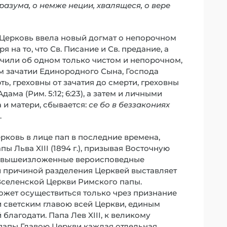
азума, о немже неции, хвалящеся, о вере
ая Церковь ввела новый догмат о непорочном
на то, что Св. Писание и Св. предание, а
 учили об одном только чистом и непорочном,
ом зачатии Единородного Сына, Господа
ть, греховны от зачатия до смерти, греховны
ма (Рим. 5:12; 6:23), а затем и личными
а и матери, сбывается:
се бо в беззакониях
…
рковь в лице пап в последние времена,
 Льва XIII (1894 г.), призывая Восточную
се вышеизложенные вероисповедные
 причиной разделения Церквей выставляет
Вселенской Церкви Римского папы.
может осуществиться только чрез признание
светским главою всей Церкви, единым
благодати. Папа Лев XIII, к великому
 папы Главою Церкви каждая отдельная