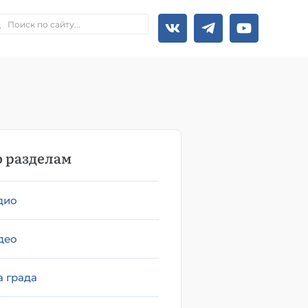
 разделам
дио
део
а града