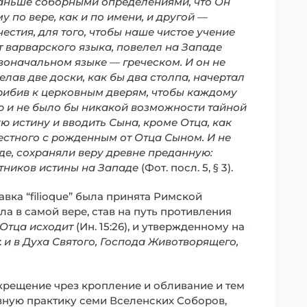
раньше соборными определениями, что Он
му по вере, как и по имени, и другой —
стия, для того, чтобы наше чистое учение
т варварского языка, повелел на Западе
воначальном языке — греческом. И он не
елав две доски, как бы два столпа, начертал
 прибив к церковным дверям, чтобы каждому
ю и не было бы никакой возможности тайной
 истину и вводить Сына, кроме Отца, как
естного с рожденным от Отца Сыном. И не
де, сохраняли веру древне преданную:
тников истины на Западе
(Фот. посл. 5, § 3).
вка “filioque” была принята Римской
а в самой вере, став на путь противления
 Отца исходит
(Ин. 15:26), и утвержденному на
:
и в Духа Святого, Господа Животворящего,
крещение чрез кропление и обливание и тем
ную практику семи Вселенских Соборов,