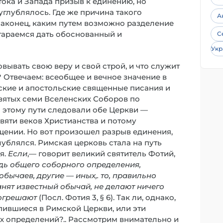
ока и Запада призыв к единению, но
углублялось. Где же причина такого
А
 Наконец, каким путем возможно разделение
стараемся дать обоснованный и
С
Укр
ывать свою веру и свой строй, и что служит
 Отвечаем: всеобщее и вечное значение в
ские и апостольские священные писания и
вятых семи Вселенских Соборов по
о этому пути следовали обе Церкви —
вяти веков Христианства и потому
ении. Но вот произошел разрыв единения,
ублялся. Римская церковь стала на путь
я.
Если
,— говорит великий святитель Фотий,
удь общего соборного определения,
обычаев, другие — иных,. то, правильно
анят известный обычай, не делают ничего
погрешают
(Посл. Фотия 3, § 6). Так ли, однако,
пившиеся в Римской Церкви, или эти
х определений?.. Рассмотрим внимательно и