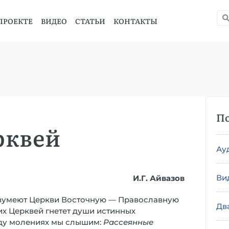
ПРОЕКТЕ
ВИДЕО
СТАТЬИ
КОНТАКТЫ
По
рквей
Ау
Ви
И.Г. Айвазов
разумеют Церкви Восточную — Православную
Дв
х Церквей гнетет души истинных
оду молениях мы слышим:
Рассеянные