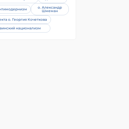
о. Александр
нтимодернизм
Шмеман
екта о. Георгия Кочеткова
аинский национализм