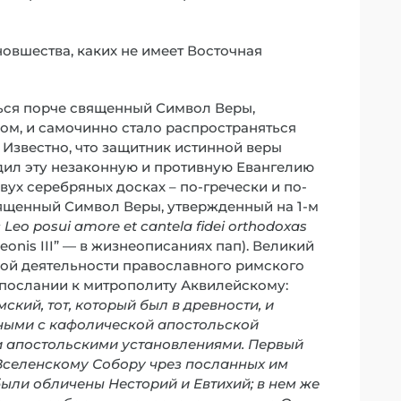
овшества, каких не имеет Восточная
аться порче священный Символ Веры,
м, и самочинно стало распространяться
). Известно, что защитник истинной веры
судил эту незаконную и противную Евангелию
двух серебряных досках – по-гречески и по-
вященный Символ Веры, утвержденный на 1-м
 Leo posui amore et cantela fidei orthodoxas
Leonis III” — в жизнеописаниях пап). Великий
ной деятельности православного римского
в послании к митрополиту Аквилейскому:
ский, тот, который был в древности, и
ными с кафолической апостольской
и апостольскими установлениями. Первый
Вселенскому Собору чрез посланных им
были обличены Несторий и Евтихий; в нем же