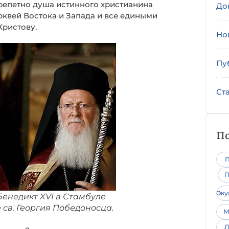
трепетно душа истинного христианина
До
рквей Востока и Запада и все едиными
Христову.
Но
Пу
Ст
По
П
П
Эк
енедикт XVI в Стамбуле
 св. Георгия Победоносца.
М
Л