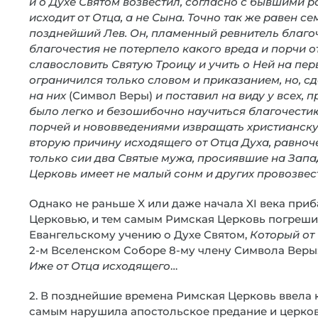
и о Духе Святом возвестил, согласно с бывшими 
исходит от Отца, а не Сына. Точно так же равен се
позднейший Лев. Он, пламенный ревнитель благоче
благочестия не потерпело какого вреда и порчи о
славословить Святую Троицу и учить о Ней на пер
ограничился только словом и приказанием, но, сд
на них
(Символ Веры)
и поставил на виду у всех,
было легко и безошибочно научиться благочести
порчей и нововведениями извращать христианскую
вторую причину исходящего от Отца Духа, равноч
только сии два Святые мужа, просиявшие на Запа
Церковь имеет не малый сонм и других провозвес
Однако не раньше X или даже начала XI века приба
Церковью, и тем самым Римская Церковь погрешил
Евангельскому учению о Духе Святом,
Который от
2-м Вселенском Соборе 8-му члену Символа Веры
Иже от Отца исходящего
…
2. В позднейшие времена Римская Церковь ввела 
самым нарушила апостольское предание и церков