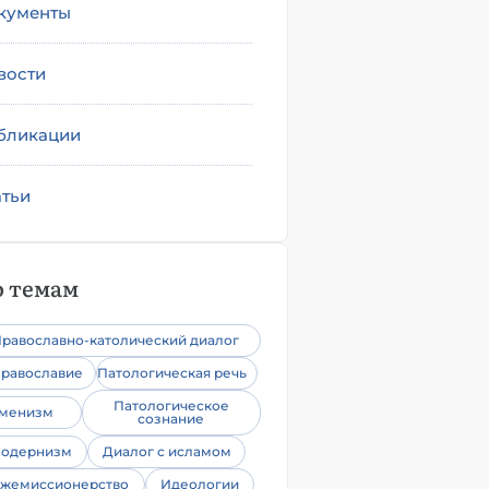
кументы
вости
бликации
атьи
 темам
равославно-католический диалог
равославие
Патологическая речь
Патологическое
уменизм
сознание
одернизм
Диалог с исламом
жемиссионерство
Идеологии