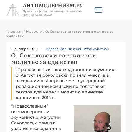
Главная
Новости
/
/
О. Соколовски готовится к молитве за
единство
11 октября, 2012
Неделя молитв о единстве христиан
О. Соколовски готовится к
молитве за единство
"Православный" постмодернист и экуменист
о. Августин Соколовски принял участие в
заседании в Монреале международной
редакционной комиссии по подготовке
текстов для недели молитв о единстве
христиан в 2014 г.
“Православный”
постмодернист и
экуменист о. Августин
Соколовски принял
участие в заседании в