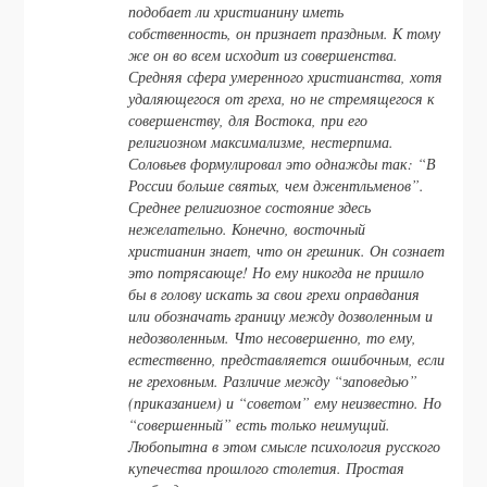
подобает ли христианину иметь
собственность, он признает праздным. К тому
же он во всем исходит из совершенства.
Средняя сфера умеренного христианства, хотя
удаляющегося от греха, но не стремящегося к
совершенству, для Востока, при его
религиозном максимализме, нестерпима.
Соловьев формулировал это однажды так: “В
России больше святых, чем джентльменов”.
Среднее религиозное состояние здесь
нежелательно. Конечно, восточный
христианин знает, что он грешник. Он сознает
это потрясающе! Но ему никогда не пришло
бы в голову искать за свои грехи оправдания
или обозначать границу между дозволенным и
недозволенным. Что несовершенно, то ему,
естественно, представляется ошибочным, если
не греховным. Различие между “заповедью”
(приказанием) и “советом” ему неизвестно. Но
“совершенный” есть только неимущий.
Любопытна в этом смысле психология русского
купечества прошлого столетия. Простая