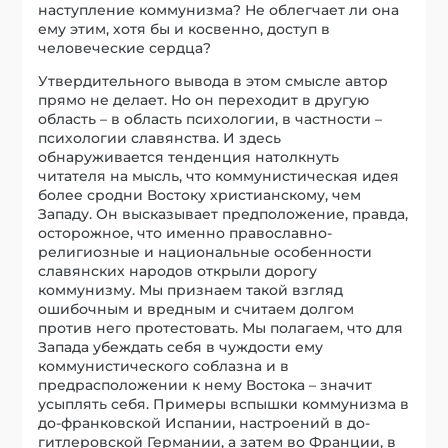
наступление коммунизма? Не облегчает ли она
ему этим, хотя бы и косвенно, доступ в
человеческие сердца?
Утвердительного вывода в этом смысле автор
прямо не делает. Но он переходит в другую
область – в область психологии, в частности –
психологии славянства. И здесь
обнаруживается тенденция натолкнуть
читателя на мысль, что коммунистическая идея
более сродни Востоку христианскому, чем
Западу. Он высказывает предположение, правда,
осторожное, что именно православно-
религиозные и национальные особенности
славянских народов открыли дорогу
коммунизму. Мы признаем такой взгляд
ошибочным и вредным и считаем долгом
против него протестовать. Мы полагаем, что для
Запада убеждать себя в чуждости ему
коммунистического соблазна и в
предрасположении к нему Востока – значит
усыплять себя. Примеры вспышки коммунизма в
до-франковской Испании, настроений в до-
гитлеровской Германии, а затем во Франции, в