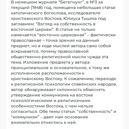
В немецком журнале “Бегегнунг”, в №3 за
текущий (1948) год, помещена небольшая статья
католического богослова, исследователя
христианского Востока, Юлиуса Тыцяка под
заглавием: “Взгляд на собственность в
восточной Церкви”. В статье не только
намечается “восточно-церковная” – фактически
православная – точка зрения на данный
предмет, но в ходе мыслей автора само собой
вскрывается, почему православной
общественно-религиозной мысли чужда эта
тема. Изложение предмета у автора
принципиальное и основательное, к тому же
исполненное расположенности к
христианскому Востоку. К сожалению, переходя
к религиозной психологии славянских народов,
автор обнаруживает склонность объяснять
утверждение коммунизма на востоке
психологическими и религиозными
особенностями Востока, с чем нельзя
согласиться. Обе темы статьи: “собственность” и
“коммунизм” – дают нам основание
внимательно отнестись к ней.