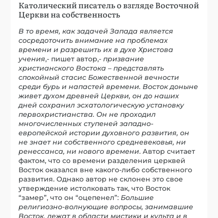
Католический писатель о взгляде Восточной
Церкви на собственность
В то время, как задачей Запада является
сосредоточить внимание на проблемах
времени и разрешить их в духе Христова
учения
,- пишет автор,-
призвание
христианского Востока – представлять
спокойный стасис Божественной вечности
среди бурь и напастей времени. Восток доныне
живет духом древней Церкви, он до наших
дней сохранил эсхатологическую установку
первохристианства. Он не проходил
многочисленных ступеней западно-
европейской истории духовного развития, он
не знает ни собственного средневековья, ни
ренессанса, ни нового времени
. Автор считает
фактом, что со времени разделения церквей
Восток оказался вне какого-либо собственного
развития. Однако автор не склонен это свое
утверждение истолковать так, что Восток
“замер”, что он “оцепенел”:
Большие
религиозно-волнующие вопросы, занимавшие
Восток, лежат в области мистики и культа и в