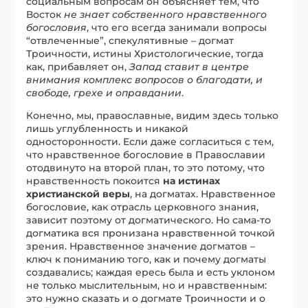
социальным вопросам он объясняет тем, что
Восток
не знает собственного нравственного
богословия
, что его всегда занимали вопросы
“отвлеченные”, спекулятивные – догмат
Троичности, истины Христологические, тогда
как, прибавляет он,
Запад ставит в центре
внимания комплекс вопросов о благодати, и
свободе, грехе и оправдании
.
Конечно, мы, православные, видим здесь только
лишь углубленность и никакой
односторонности. Если даже согласиться с тем,
что нравственное богословие в Православии
отодвинуто на второй план, то это потому, что
нравственность покоится
на истинах
христианской веры
, на догматах. Нравственное
богословие, как отрасль церковного знания,
зависит поэтому от догматического. Но сама-то
догматика вся пронизана нравственной точкой
зрения. Нравственное значение догматов –
ключ к пониманию того, как и почему догматы
создавались; каждая ересь была и есть уклоном
не только мыслительным, но и нравственным:
это нужно сказать и о догмате Троичности и о