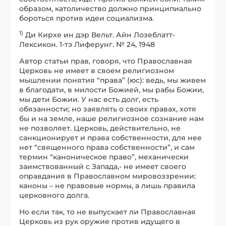
образом, католичество должно принципиально
бороться против идеи социализма.
1)
Ди Кирхе ин дэр Вельт. Айн Лозеблатт-
Лексикон. 1-тэ Лиферунг. № 24, 1948
Автор статьи прав, говоря, что Православная
Церковь не имеет в своем религиозном
мышлении понятия “права” (юс): ведь, мы живем
в благодати, в милости Божией, мы рабы Божии,
мы дети Божии. У нас есть долг, есть
обязанности; но заявлять о своих правах, хотя
бы и на земле, наше религиозное сознание нам
не позволяет. Церковь, действительно, не
санкционирует и права собственности, для нее
нет “священного права собственности”, и сам
термин “каноническое право”, механически
заимствованный с Запада,- не имеет своего
оправдания в Православном мировоззрении:
каноны – не правовые нормы, а лишь правила
церковного долга.
Но если так, то не выпускает ли Православная
Церковь из рук оружие против идущего в