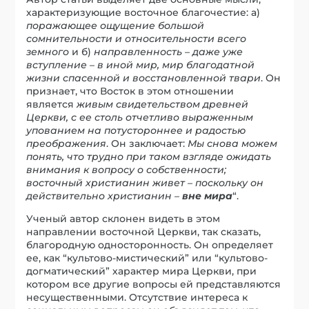
характеризующие восточное благочестие: а)
поражающее ощущение большой
сомнительности и относительности всего
земного
и б)
направленность – даже уже
вступление – в иной мир, мир благодатной
жизни спасенной и восстановленной твари
. Он
признает, что Восток в этом отношении
является
живым свидетельством древней
Церкви, с ее столь отчетливо выраженным
упованием на потустороннее и радостью
преображения
. Он заключает:
Мы снова можем
понять, что трудно при таком взгляде ожидать
внимания к вопросу о собственности;
восточный христианин живет – поскольку он
действительно христианин –
вне мира
“.
Ученый автор склонен видеть в этом
направлении восточной Церкви, так сказать,
благородную односторонность. Он определяет
ее, как “культово-мистический” или “культово-
догматический” характер мира Церкви, при
котором все другие вопросы ей представляются
несущественными. Отсутствие интереса к