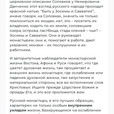
церковном описании Соловков у Немировича-
Данченко этот взгляд русского народа проходит
красной нитью. “Быть у Зосимы и Савватия”,
иначе говоря, на Соловках, значить не только
поклониться их мощам, нет, это – посетить их
владения, ходить по их земле; соловецкие
озера, острова, пастбища, стада оленей – чьи? –
Зосимы и Савватия. Они и руководят
монастырем, они и, помогают в работе, дают
указания; монахи – их послушники и их
работники.
И авторитетные наблюдатели монастырской
жизни Востока, Афона и Руси говорят, что где
цветет духовная жизнь, там процветает и
внешняя жизнь монастыря; где ослабление или
падение духовной жизни, там запустение и
материальной стороны; все во исполнение слов
Христовых:
Ищите прежде Царствия Божия и
правды Его, и это все приложится вам
.
Русский монастырь, в его лучших образцах,
характерен не только особым
внутренним
укладом
жизни, базирующимся на ослаблении