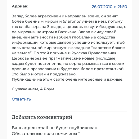
Адриан
:
26.07.2010 в 21:50
Запад более агрессивен и направлен вовне, он занят
более бренным миром и благополучием в нем, потому
так слаба вера на Западе, а церковь по сути бездуховна, с
ее мирским центром в Ватикане. Запад в силу своей
внешней активности изобрел глобальные средства
информации, которые дьявол успешно использует, чтоб
весь остальной мир втянуть в западное “царствие божие
на земле”. По этой причине и Русская Православная
Церковь через ее прагматические новые (молодые)
кадры будет постепенно, но верно размываться в своем
древнем православии и будет все более протестанткой.
Это было и отцами предсказано.
Публикации на этом сайте очень интересные и важные.
С уважением, А.Роум
Ответить
Добавить комментарий
Ваш адрес email не будет опубликован.
Обязательные поля помечены
*