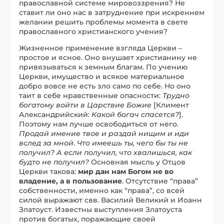
православной системе мировоззрения? Не
ставит ли оно нас в затруднение при искреннем
желании решить проблемы момента в свете
православного христианского учения?
Жизненное применение взгляда Церкви –
простое и ясное. Оно внушает христианину не
привязываться к земным благам. По учению
Церкви, имущество и всякое материальное
добро вовсе не есть зло само по себе. Но оно
таит в себе нравственные опасности:
Трудно
богатому войти в Царствие Божие
[Климент
Александрийский:
Какой богач спасется?
].
Поэтому нам лучше освободиться от него.
Продай имение твое и раздай нищим и иди
вслед за мной
.
Что имеешь ты, чего бы ты не
получил? А если получил, что хвалишься, как
будто не получил?
Основная мысль у Отцов
Церкви такова:
мир дан нам Богом не во
владение, а в пользование
. Отсутствие “права”
собственности, именно как “права”, со всей
силой выражают свв. Василий Великий и Иоанн
Златоуст. Известны выступления Златоуста
против богатых, поражающие своей