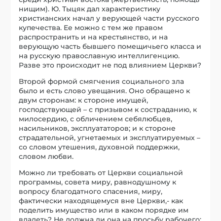
нищим). Ю. Тыцяк дал характеристику
христианских начал у верующей части русского
купечества. Ее можно с тем же правом
распространить и на крестьянство, и на
верующую часть бывшего помещичьего класса и
на русскую православную интеллигенцию.
Разве это происходит не под влиянием Церкви?
Второй формой смягчения социального зла
было и есть слово увещания. Оно обращено к
двум сторонам: к стороне имущей,
господствующей – с призывом к состраданию, к
милосердию, с обличением себялюбцев,
насильников, эксплуататоров; и к стороне
страдательной, угнетаемых и эксплуатируемых –
со словом утешения, духовной поддержки,
словом любви.
Можно ли требовать от Церкви социальной
программы, совета миру, равнодушному к
вопросу благодатного спасения, миру,
фактически находящемуся вне Церкви,- как
поделить имущество или в каком порядке им
владеть? Не должна ли она на просьбу рабочего: