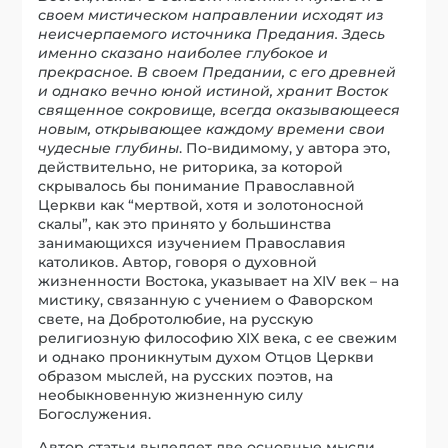
своем мистическом направлении исходят из
неисчерпаемого источника Предания. Здесь
именно сказано наиболее глубокое и
прекрасное. В своем Предании, с его древней
и однако вечно юной истиной, хранит Восток
священное сокровище, всегда оказывающееся
новым, открывающее каждому времени свои
чудесные глубины
. По-видимому, у автора это,
действительно, не риторика, за которой
скрывалось бы понимание Православной
Церкви как “мертвой, хотя и золотоносной
скалы”, как это принято у большинства
занимающихся изучением Православия
католиков. Автор, говоря о духовной
жизненности Востока, указывает на XIV век – на
мистику, связанную с учением о Фаворском
свете, на Добротолюбие, на русскую
религиозную философию XIX века, с ее свежим
и однако проникнутым духом Отцов Церкви
образом мыслей, на русских поэтов, на
необыкновенную жизненную силу
Богослужения.
Автор статьи выделяет две основные мысли,