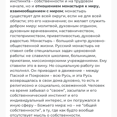
инстинкта – собственности и на трудовом
начале, но и
отношением монастыря к миру,
взаимообщением с миром
; монастырь
существует для всей округи, если не для всей
области; это его назначение; он желает служить
добром миру: молитвой, духовным отдыхом,
духовным врачеванием, наставничеством,
гостеприимством, приветливостью, духовной
радостью. Монастырь – большой центр духовно-
общественной жизни. Русский монастырь не
ставил себе специальных задач церковной
работы: не славился школами, больницами,
приютами, миссионерскими учреждениями. Ему
ставили это в вину. Но социальную работу он
исполнял. Он приводил в движение – между
Пасхой и Покровом – всю Русь, и эта Русь
возвращалась в свои дома духовно, то есть и
религиозно и социально, освеженной. Человек
на время забывал о “своем”, засыпали и его
собственнический инстинкт и его
индивидуальный интерес, и он погружался в
иную сферу – Божьего мира: но – не “общей
собственности”, а ту, где как будто вообще
отсутствует мысль о собственности.