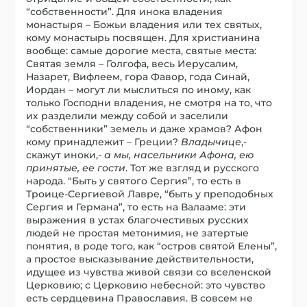
“собственности”. Для инока владения
монастыря – Божьи владения или тех святых,
кому монастырь посвящен. Для христианина
вообще: самые дорогие места, святые места:
Святая земля – Голгофа, весь Иерусалим,
Назарет, Вифлеем, гора Фавор, года Синай,
Иордан – могут ли мыслиться по иному, как
только Господни владения, не смотря на то, что
их разделили между собой и заселили
“собственники” земель и даже храмов? Афон
кому принадлежит – Греции?
Владычице
,-
скажут иноки,-
а мы, насельники Афона, ею
принятые, ее гости
. Тот же взгляд и русского
народа. “Быть у святого Сергия”, то есть в
Троице-Сергиевой Лавре, “быть у преподобных
Сергия и Германа”, то есть на Валааме: эти
выражения в устах благочестивых русских
людей не простая метонимия, не затертые
понятия, в роде того, как “остров святой Елены”,
а простое высказывание действительности,
идущее из чувства живой связи со вселенской
Церковию; с Церковию небесной: это чувство
есть сердцевина Православия. В совсем не