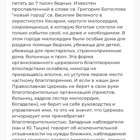
питать до 7 тысяч бедных. Известен
прославленный в слове св. Григория Богослова
“новый город” св. Василия Великого в
окрестностях Кесарии,
чертоги милосердия,
сокровищница, в которую богатые слагали не
только избыток свой, но даже и необходимое
. В
этом городе милосердия были особые дома для
раздачи помощи бедным, убежища для детей,
убежища для престарелых, странноприимные
дома, больницы и проч. Эта форма
организованного церковного благотворения
впоследствии ослабела, никогда не
прекращаясь вполне, но уступив первое место
частному благотворению. И если в наши дни
Православная Церковь не берет в свои руки
благотворительных организаций (приютов,
больниц, кадров сестер милосердия,
богаделен), не берет на себя руководства и
управления ими, то это не значит, что Церковь
игнорирует или пренебрегает
благотворительностью. Западные наблюдатели
(как и Ю. Тыцяк) говорят об исключительной
отзывчивости на нужды ближних, наблюдаемой
среди христиан востока (жертвенность, помощь