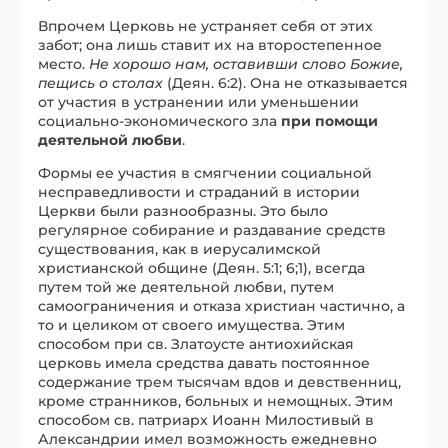
Впрочем Церковь не устраняет себя от этих
забот; она лишь ставит их на второстепенное
место.
Не хорошо нам, оставивши слово Божие,
пещись о столах
(Деян. 6:2). Она не отказывается
от участия в устранении или уменьшении
социально-экономического зла
при помощи
деятельной любви
.
Формы ее участия в смягчении социальной
несправедливости и страданий в истории
Церкви были разнообразны. Это было
регулярное собирание и раздавание средств
существования, как в иерусалимской
христианской общине (Деян. 5:1; 6;1), всегда
путем той же деятельной любви, путем
самоограничения и отказа христиан частично, а
то и целиком от своего имущества. Этим
способом при св. Златоусте антиохийская
церковь имела средства давать постоянное
содержание трем тысячам вдов и девственниц,
кроме странников, больных и немощных. Этим
способом св. патриарх Иоанн Милостивый в
Александрии имел возможность ежедневно