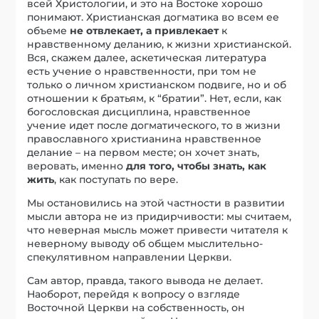
всей Христологии, и это на Востоке хорошо
понимают. Христианская догматика во всем ее
объеме
не отвлекает, а привлекает
к
нравственному деланию, к жизни христианской.
Вся, скажем далее, аскетическая литература
есть учение о нравственности, при том не
только о личном христианском подвиге, но и об
отношении к братьям, к “братии”. Нет, если, как
богословская дисциплина, нравственное
учение идет после догматического, то в жизни
православного христианина нравственное
делание – на первом месте; он хочет знать,
веровать, именно
для того, чтобы знать, как
жить
, как поступать по вере.
Мы остановились на этой частности в развитии
мысли автора не из придирчивости: мы считаем,
что неверная мысль может привести читателя к
неверному выводу об общем мыслительно-
спекулятивном направлении Церкви.
Сам автор, правда, такого вывода не делает.
Наоборот, перейдя к вопросу о взгляде
Восточной Церкви на собственность, он