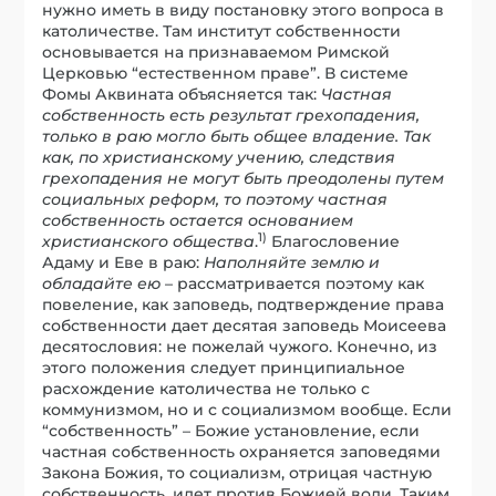
нужно иметь в виду постановку этого вопроса в
католичестве. Там институт собственности
основывается на признаваемом Римской
Церковью “естественном праве”. В системе
Фомы Аквината объясняется так:
Частная
собственность есть результат грехопадения,
только в раю могло быть общее владение. Так
как, по христианскому учению, следствия
грехопадения не могут быть преодолены путем
социальных реформ, то поэтому частная
собственность остается основанием
1)
христианского общества
.
Благословение
Адаму и Еве в раю:
Наполняйте землю и
обладайте ею
– рассматривается поэтому как
повеление, как заповедь, подтверждение права
собственности дает десятая заповедь Моисеева
десятословия: не пожелай чужого. Конечно, из
этого положения следует принципиальное
расхождение католичества не только с
коммунизмом, но и с социализмом вообще. Если
“собственность” – Божие установление, если
частная собственность охраняется заповедями
Закона Божия, то социализм, отрицая частную
собственность, идет против Божией воли. Таким