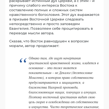
раскрывает истинный дух Церкви, а с этим – и
причину слабого интереса Востока к
составлению полных и сложных систем
нравственного богословия. Этот дух выражается
в призыве Восточной Церкви следовать
непосредственно и просто заповедям
Евангелия. Позволяем себе процитировать в
переводе мысли автора.
Сказав, что Восток равнодушен к вопросам
морали, автор продолжает:
Однако там, где ищут начертания
христианской нравственной жизни, кладется в
основание – это тоже является
показательным – не Декалог (десятословие
Моисеево), в котором право собственности
предусматривается и защищается, а
блаженства Нагорной проповеди,
благословляющие нищих, плачущих и алчущих.
Поэтому восточный христианин видит свою
цель скорее в освобождении от собственности
и имущества. Чисто теоретическое изыскание,