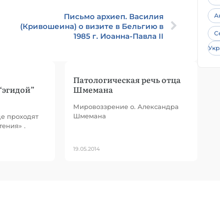
Письмо архиеп. Василия
А
(Кривошеина) о визите в Бельгию в
С
1985 г. Иоанна-Павла II
Укр
Патологическая речь отца
“эгидой”
Шмемана
Мировоззрение о. Александра
Шмемана
е проходят
ения» .
19.05.2014