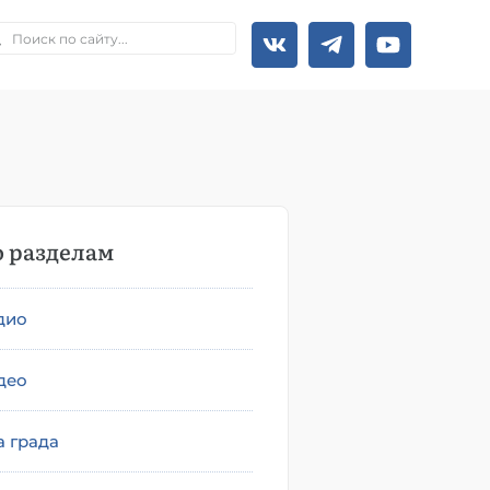
 разделам
дио
део
а града