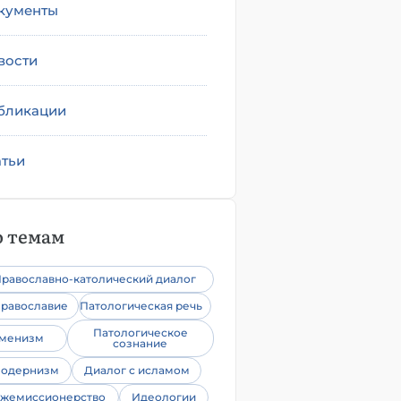
кументы
вости
бликации
атьи
 темам
равославно-католический диалог
равославие
Патологическая речь
Патологическое
уменизм
сознание
одернизм
Диалог с исламом
жемиссионерство
Идеологии