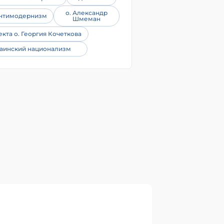
о. Александр
нтимодернизм
Шмеман
екта о. Георгия Кочеткова
аинский национализм