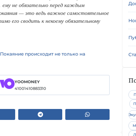
До
, ему не обязательно перед каждым
окаяния — это ведь важное самостоятельное
имо его сводить к некоему обязательному
Но
Пу
Покаяние происходит не только на
Ст
По
YOOMONEY
41001410883310
П
П
Эк
М
Л