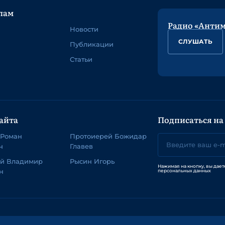
лам
Радио «Анти
Новости
СЛУШАТЬ
Публикации
Статьи
айта
Подписаться на
 Роман
Протоиерей Божидар
ч
Главев
ей Владимир
Рысин Игорь
Нажимая на кнопку, вы дает
н
персональных данных