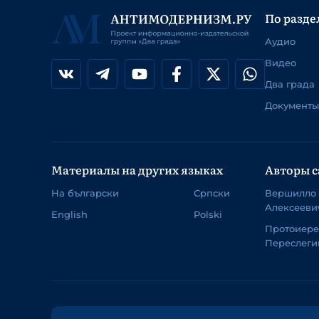
По разде
Аудио
Видео
Два града
Документы
Материалы на других языках
Авторы с
На български
Српски
Вершилло
Алексееви
English
Polski
Протоиер
Переслеги