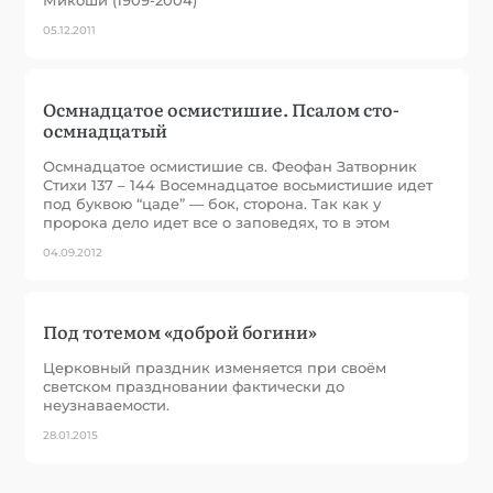
05.12.2011
Осмнадцатое осмистишие. Псалом сто-
осмнадцатый
Осмнадцатое осмистишие св. Феофан Затворник
Стихи 137 – 144 Восемнадцатое восьмистишие идет
под буквою “цаде” — бок, сторона. Так как у
пророка дело идет все о заповедях, то в этом
04.09.2012
Под тотемом «доброй богини»
Церковный праздник изменяется при своём
светском праздновании фактически до
неузнаваемости.
28.01.2015