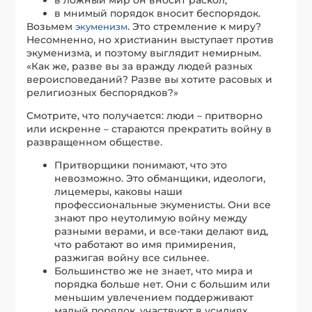
в мнимый порядок вносит беспорядок.
Возьмем
. Это стремление к миру?
экуменизм
Несомненно, но христианин выступает против
экуменизма, и поэтому выглядит немирным.
«Как же, разве вы за вражду людей разных
вероисповеданий? Разве вы хотите расовых и
религиозных беспорядков?»
Смотрите, что получается: люди – притворно
или искренне – стараются прекратить войну в
развращенном обществе.
Притворщики понимают, что это
невозможно. Это обманщики, идеологи,
лицемеры, каковы наши
профессиональные экуменисты. Они все
знают про неутолимую войну между
разными верами, и все-таки делают вид,
что работают во имя примирения,
разжигая войну все сильнее.
Большинство же не знает, что мира и
порядка больше нет. Они с большим или
меньшим увлечением поддерживают
малый порядок, участвуют в усилиях