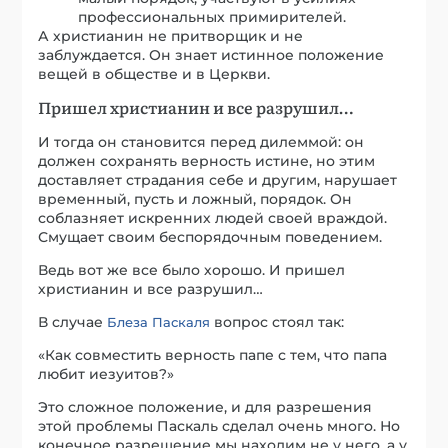
профессиональных примирителей.
А христианин не притворщик и не
заблуждается. Он знает истинное положение
вещей в обществе и в Церкви.
Пришел христианин и все разрушил…
И тогда он становится перед дилеммой: он
должен сохранять верность истине, но этим
доставляет страдания себе и другим, нарушает
временный, пусть и ложный, порядок. Он
соблазняет искренних людей своей враждой.
Смущает своим беспорядочным поведением.
Ведь вот же все было хорошо. И пришел
христианин и все разрушил…
В случае
вопрос стоял так:
Блеза Паскаля
«Как совместить верность папе с тем, что папа
любит иезуитов?»
Это сложное положение, и для разрешения
этой проблемы Паскаль сделал очень много. Но
конечное разрешение мы находим не у него, а у