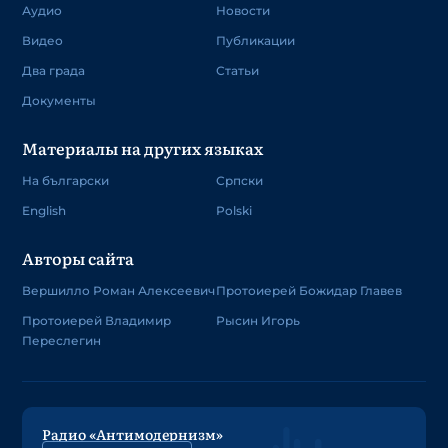
Аудио
Новости
Видео
Публикации
Два града
Статьи
Документы
Материалы на других языках
На български
Српски
English
Polski
Авторы сайта
Вершилло Роман Алексеевич
Протоиерей Божидар Главев
Протоиерей Владимир
Рысин Игорь
Переслегин
Радио «Антимодернизм»