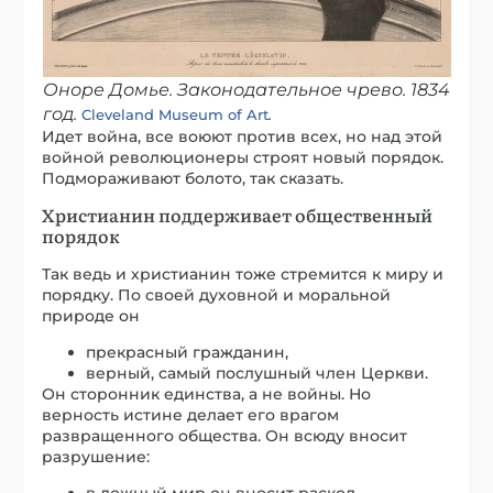
Оноре Домье. Законодательное чрево. 1834
год.
.
Cleveland Museum of Art
Идет война, все воюют против всех, но над этой
войной революционеры строят новый порядок.
Подмораживают болото, так сказать.
Христианин поддерживает общественный
порядок
Так ведь и христианин тоже стремится к миру и
порядку. По своей духовной и моральной
природе он
прекрасный гражданин,
верный, самый послушный член Церкви.
Он сторонник единства, а не войны. Но
верность истине делает его врагом
развращенного общества. Он всюду вносит
разрушение:
в ложный мир он вносит раскол,