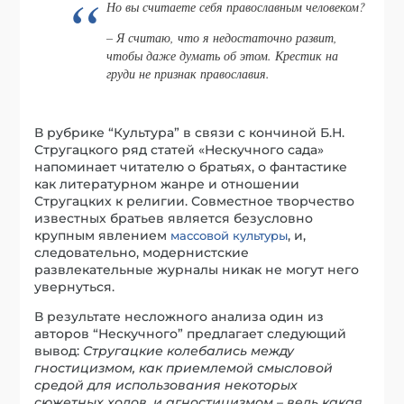
Но вы считаете себя православным человеком?
– Я считаю, что я недостаточно развит,
чтобы даже думать об этом. Крестик на
груди не признак православия.
В рубрике “Культура” в связи с кончиной Б.Н.
Стругацкого ряд статей «Нескучного сада»
напоминает читателю о братьях, о фантастике
как литературном жанре и отношении
Стругацких к религии. Совместное творчество
известных братьев является безусловно
крупным явлением
, и,
массовой культуры
следовательно, модернистские
развлекательные журналы никак не могут него
увернуться.
В результате несложного анализа один из
авторов “Нескучного” предлагает следующий
вывод:
Стругацкие колебались между
гностицизмом, как приемлемой смысловой
средой для использования некоторых
сюжетных ходов, и агностицизмом – ведь какая