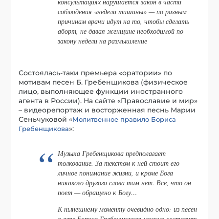
консультациях нарушается закон в части
соблюдения «недели тишины» — по разным
причинам врачи идут на то, чтобы сделать
аборт, не давая женщине необходимой по
закону недели на размышление
Состоялась-таки премьера «оратории» по
мотивам песен Б. Гребенщикова (физическое
лицо, выполняющее функции иностранного
агента в России). На сайте «Православие и мир»
– видеорепортаж и восторженная песнь Марии
Сеньчуковой «
Молитвенное правило Бориса
»:
Гребенщикова
Музыка Гребенщикова предполагает
толкование. За текстом к ней стоит его
личное понимание жизни, и кроме Бога
никакого другого слова там нет. Все, что он
поет — обращено к Богу…
К нынешнему моменту очевидно одно: из песен
о вере Бориса Гребенщикова можно составить