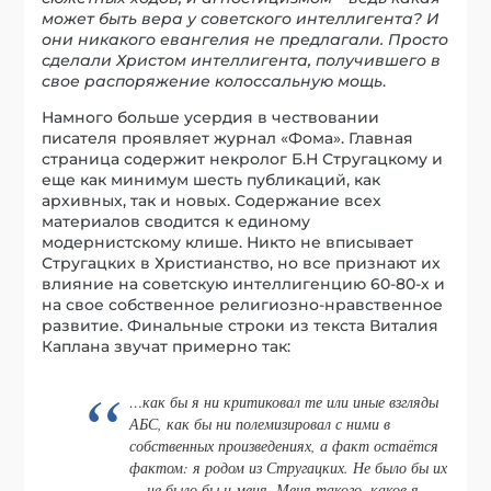
может быть вера у советского интеллигента? И
они никакого евангелия не предлагали. Просто
сделали Христом интеллигента, получившего в
свое распоряжение колоссальную мощь
.
Намного больше усердия в чествовании
писателя проявляет журнал «Фома». Главная
страница содержит некролог Б.Н Стругацкому и
еще как минимум шесть публикаций, как
архивных, так и новых. Содержание всех
материалов сводится к единому
модернистскому клише. Никто не вписывает
Стругацких в Христианство, но все признают их
влияние на советскую интеллигенцию 60-80-х и
на свое собственное религиозно-нравственное
развитие. Финальные строки из текста Виталия
Каплана звучат примерно так:
…как бы я ни критиковал те или иные взгляды
АБС, как бы ни полемизировал с ними в
собственных произведениях, а факт остаётся
фактом: я родом из Стругацких. Не было бы их
— не было бы и меня. Меня такого, каков я