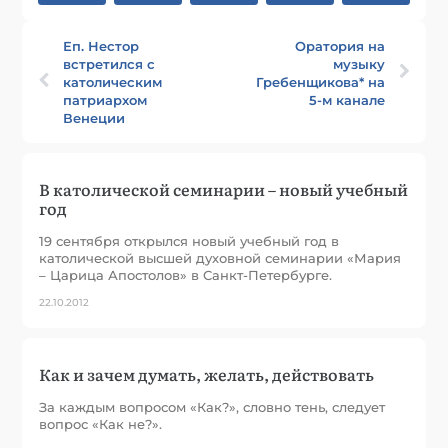
Еп. Нестор
Оратория на
встретился с
музыку
католическим
Гребенщикова* на
патриархом
5-м канале
Венеции
В католической семинарии – новый учебный
год
19 сентября открылся новый учебный год в
католической высшей духовной семинарии «Мария
– Царица Апостолов» в Санкт-Петербурге.
22.10.2012
Как и зачем думать, желать, действовать
За каждым вопросом «Как?», словно тень, следует
вопрос «Как не?».