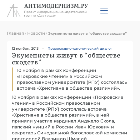
Главная
Новости
/
/
Экуменисты живут в “обществе сходств”
12 ноября, 2013
Православно-католический диалог
Экуменисты живут в “обществе
сходств”
10 ноября в рамках конференции
«Покровские чтения» в Российском
православном университете (РПУ) состоялась
встреча «Христиане в обществе различий».
10 ноября в рамках конференции «Покровские
чтения» в Российском православном
университете (РПУ) состоялась встреча
«Христиане в обществе различий», в ней
приняли участие кардинал Анджело Скола,
папский нунций в России Иван Юркович и
секретарь Синодальной богословской комиссии
протоиерей Владимир Шмалий.