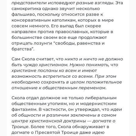
представители исповедуют разные взгляды
. Эта
самокритика однако звучит несколько
фальшиво, поскольку относится разве к
консервативным католикам, которых в мире
совсем немного. Его выпад был скорее
направлен против православных, которые в
большинстве своем все еще продолжают
отрицать лозунги “свободы, равенства и
братства”.
Сам Скола считает, что
никто и ничто не должно
быть чуждо христианам. Нужно понимать, что
христиане посланы ко всем и имеют
возможность встретиться со всеми. При этом
необходимо сохранять в целом положительное
отношение к общественным переменам
.
Скола отдал должное не только либеральным
общественным утопиям, но и модернистским
фантазиям. В частности, он утверждал, что
идеи
об общности и различии заключены в самом
центре христианской доктрины — догмате о
Троице
. Более того, Скола обнаруживает в
догмате о Пресвятой Троице даже
идею