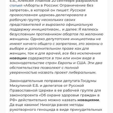
Е.Б., Алексей Ульянов 20 сентября разразился
«Аборты в России: Ограничение без
статьей
запретов», в которой он пишет:
Русская
православная церковь делегировала в
рабочую группу нескольких своих
представителей и выразила официальную
поддержку инициативам…
и далее:
Я являюсь
безусловным противником абортов по желанию
женщины. Однако депутатские инициативы не
имеют ничего общего с запретами, это законы о
выборе и дополнительном праве как для
женщин, так и для врачей, все без исключения
новации
содержатся в том или ином виде в
законодательстве стран Европы и США. Эти два
обстоятельства позволяют с полной
уверенностью назвать проект либеральным
.
Законодательные поправки депутата Госдумы
Мизулиной Е.Б. и делегатов от Русской
Православной Церкви в ее рабочей группе для
законопроекта «Об охране здоровья граждан в
РФ» действительно можно назвать
новациями
.
Да еще какими! Никогда ранее методы
рукотворного геноцида в виде принудительных