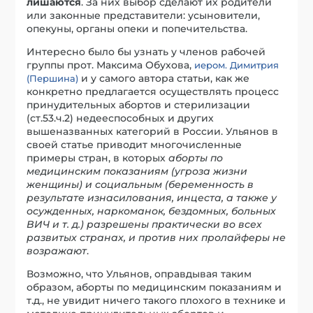
лишаются
. За них выбор сделают их родители
или законные представители: усыновители,
опекуны, органы опеки и попечительства.
Интересно было бы узнать у членов рабочей
группы прот. Максима Обухова,
иером. Димитрия
и у самого автора статьи, как же
(Першина)
конкретно предлагается осуществлять процесс
принудительных абортов и стерилизации
(ст.53.ч.2) недееспособных и других
вышеназванных категорий в России. Ульянов в
своей статье приводит многочисленные
примеры стран, в которых
аборты по
медицинским показаниям (угроза жизни
женщины) и социальным (беременность в
результате изнасилования, инцеста, а также у
осужденных, наркоманок, бездомных, больных
ВИЧ и т. д.) разрешены практически во всех
развитых странах, и против них пролайферы не
возражают
.
Возможно, что Ульянов, оправдывая таким
образом, аборты по медицинским показаниям и
т.д., не увидит ничего такого плохого в технике и