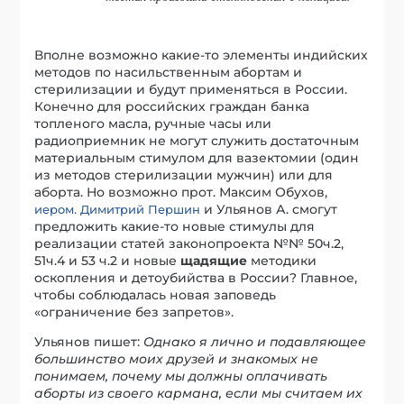
Вполне возможно какие-то элементы индийских
методов по насильственным абортам и
стерилизации и будут применяться в России.
Конечно для российских граждан банка
топленого масла, ручные часы или
радиоприемник не могут служить достаточным
материальным стимулом для вазектомии (один
из методов стерилизации мужчин) или для
аборта. Но возможно прот. Максим Обухов,
и Ульянов А. смогут
иером. Димитрий Першин
предложить какие-то новые стимулы для
реализации статей законопроекта №№ 50ч.2,
51ч.4 и 53 ч.2 и новые
щадящие
методики
оскопления и детоубийства в России? Главное,
чтобы соблюдалась новая заповедь
«ограничение без запретов».
Ульянов пишет:
Однако я лично и подавляющее
большинство моих друзей и знакомых не
понимаем, почему мы должны оплачивать
аборты из своего кармана, если мы считаем их