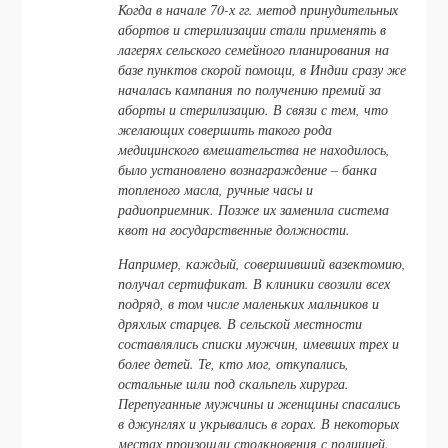
Когда в начале 70-х гг. метод принудительных
абортов и стерилизации стали применять в
лагерях сельского семейного планирования на
базе пунктов скорой помощи, в Индии сразу же
началась кампания по получению премий за
аборты и стерилизацию. В связи с тем, что
желающих совершить такого рода
медицинского вмешательства не находилось,
было установлено вознаграждение – банка
топленого масла, ручные часы и
радиоприемник. Позже их заменила система
квот на государственные должности.
Например, каждый, совершивший вазектомию,
получал сертификат. В клиники свозили всех
подряд, в том числе маленьких мальчиков и
дряхлых старцев. В сельской местности
составлялись списки мужчин, имевших трех и
более детей. Те, кто мог, откупались,
остальные шли под скальпель хирурга.
Перепуганные мужчины и женщины спасались
в джунглях и укрывались в горах. В некоторых
местах произошли столкновения с полицией.