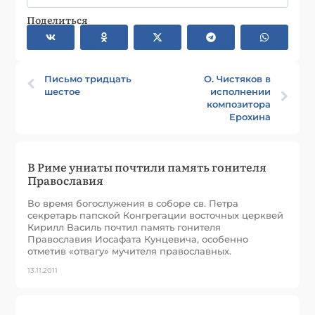
Поделиться
Письмо тридцать
О. Чистяков в
шестое
исполнении
композитора
Ерохина
В Риме униаты почтили память гонителя
Православия
Во время богослужения в соборе св. Петра
секретарь папской Конгрегации восточных церквей
Кирилл Василь почтил память гонителя
Православия Иосафата Кунцевича, особенно
отметив «отвагу» мучителя православных.
13.11.2011