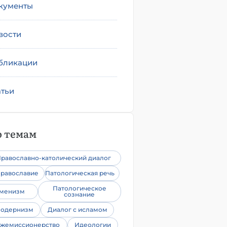
кументы
вости
бликации
атьи
 темам
равославно-католический диалог
равославие
Патологическая речь
Патологическое
уменизм
сознание
одернизм
Диалог с исламом
жемиссионерство
Идеологии