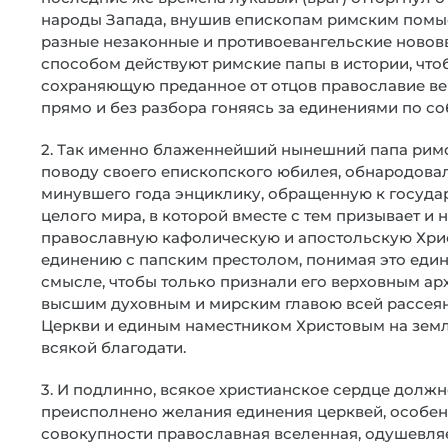
народы Запада, внушив епископам римским помы
разные незаконные и противоевангельские нововве
способом действуют римские папы в истории, что
сохраняющую преданное от отцов православие в
прямо и без разбора гоняясь за единениями по со
2. Так именно блаженнейший нынешний папа римск
поводу своего епископского юбилея, обнародова
минувшего года энциклику, обращенную к госуда
целого мира, в которой вместе с тем призывает и 
православную кафолическую и апостольскую Хри
единению с папским престолом, понимая это един
смысле, чтобы только признали его верховным ар
высшим духовным и мирским главою всей рассея
Церкви и единым наместником Христовым на земл
всякой благодати.
3. И подлинно, всякое христианское сердце должн
преисполнено желания единения церквей, особен
совокупности православная вселенная, одушевля