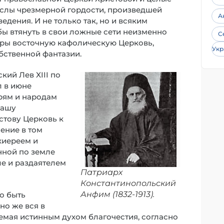
слы чрезмерной гордости, произведшей
А
дения. И не только так, но и всяким
бы втянуть в свои ложные сети неизменно
С
еры восточную кафолическую Церковь,
Укр
бственной фантазии.
ий Лев XIII по
л в июне
рям и народам
нашу
стову Церковь к
ение в том
хиереем и
нной по земле
е и раздаятелем
Патриарх
Константинопольский
Анфим (1832-1913).
о быть
но же вся в
емая истинным духом благочестия, согласно