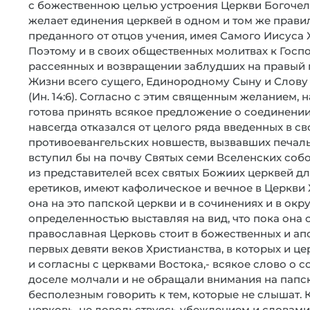
с божественною целью устроения Церкви Богочел
желает единения церквей в одном и том же прави
преданного от отцов учения, имея Самого Иисуса Х
Поэтому и в своих общественных молитвах к Госп
рассеянных и возвращении заблудших на правый пу
Жизни всего сущего, Единородному Сыну и Слову
(Ин. 14:6). Согласно с этим священным желанием,
готова принять всякое предложение о соединени
навсегда отказался от целого ряда введенных в с
противоевангельских новшеств, вызвавших печаль
вступил бы на почву Святых семи Вселенских собо
из представителей всех святых Божиих церквей д
еретиков, имеют кафолическое и вечное в Церкви
она на это папской церкви и в сочинениях и в окр
определенностью выставляя на вид, что пока она о
православная Церковь стоит в божественных и ап
первых девяти веков Христианства, в которых и ц
и согласны с церквами Востока,- всякое слово о 
доселе молчали и не обращали внимания на папску
бесполезным говорить к тем, которые не слышат. К
церковь, не довольствуясь убеждением и словами