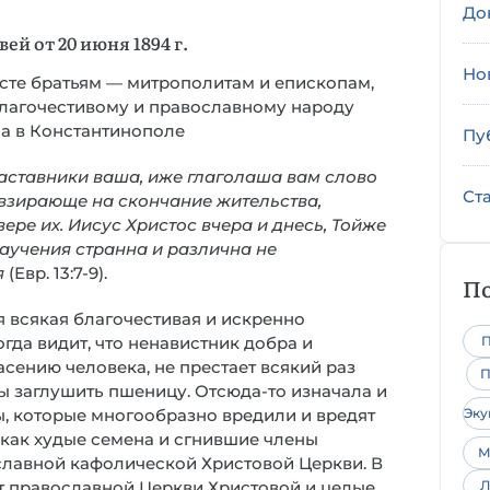
До
ей от 20 июня 1894 г.
Но
те братьям — митрополитам и епископам,
благочестивому и православному народу
ла в Константинополе
Пу
аставники ваша, иже глаголаша вам слово
Ст
взирающе на скончание жительства,
ере их. Иисус Христос вчера и днесь, Тойже
 научения странна и различна не
я
(Евр. 13:7-9).
По
 всякая благочестивая и искренно
гда видит, что ненавистник добра и
П
сению человека, не престает всякий раз
П
ы заглушить пшеницу. Отсюда-то изначала и
, которые многообразно вредили и вредят
Эк
 как худые семена и сгнившие члены
М
славной кафолической Христовой Церкви. В
от православной Церкви Христовой и целые
Л