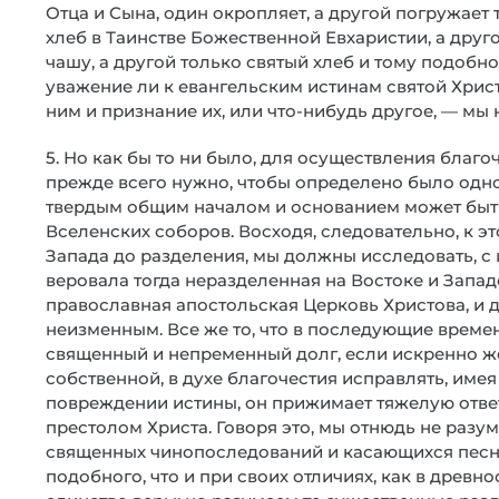
Отца и Сына, один окропляет, а другой погружает 
хлеб в Таинстве Божественной Евхаристии, а друг
чашу, а другой только святый хлеб и тому подобное
уважение ли к евангельским истинам святой Хрис
ним и признание их, или что-нибудь другое, — мы 
5. Но как бы то ни было, для осуществления благ
прежде всего нужно, чтобы определено было одно
твердым общим началом и основанием может быть 
Вселенских соборов. Восходя, следовательно, к э
Запада до разделения, мы должны исследовать, с 
веровала тогда неразделенная на Востоке и Западе
православная апостольская Церковь Христова, и
неизменным. Все же то, что в последующие време
священный и непременный долг, если искренно ж
собственной, в духе благочестия исправлять, имея 
повреждении истины, он прижимает тяжелую отве
престолом Христа. Говоря это, мы отнюдь не разу
священных чинопоследований и касающихся песн
подобного, что и при своих отличиях, как в древн