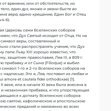
 от времени, или от обстоятельств, но
тело, един дух, якоже и звани бысте во
ина вера, едино крещение, Един Бог и Отец
:4-6).
ская Церковь семи Вселенских соборов
ием, что Дух Святый исходит от Отца. Но на
й символ веры, составленный и
но стали распространять учение, что Дух
у папе Льву XIII хорошо известно, что
 защитник православия, Лев III, в 809 г.
ую прибавку
и от Сына
(Filioque) и выбил
символ 1-го и 2-го Вселенских соборов на
, с надписью:
Это я, Лев, поставил из любви и
 amore et cautela fidei orthodoxae) [1].
X веке, или в начале XI века была внесена в
и незаконная прибавка, и что упорствующая
щающаяся к догмату Вселенских соборов
ною святою, кафолическою и апостольскою
еческих преданий и неизменно во всем