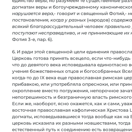
единство веры; но разумеем те существенные раз
догматам веры и богоучрежденному каноническом
нарушается вера
,- говорит и священный Фотий,-
н
постановления, когда у разных
(народов)
содержат
всякий благорассудительный человек правильно 
поступают несправедливо, и не принимающие их 
Фотия 3-е, пар. 6).
6. И ради этой священной цели единения правосл
Церковь готова принять всецело, если что-нибудь 
что до девятого века исповедывала единогласно в
учения божественных отцов и богособранных Всел
когда-то до IX века еще православная римская це
прибавкою, или употребляла опресноки, или прин
окропление вместо погружения, непорочное зачат
непогрешимость и безграничную власть римского е
Если же, наоборот, ясно окажется, как и сами, ув
восточная православная кафолическая Христова 
догматы, исповедывавшиеся тогда вообще как на Во
церковь исказила их разными новшествами, тогда 
естественный путь к соединению есть возвращени