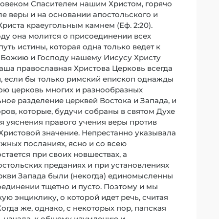
овеком Спасителем нашим Христом, горячо
ле веры и на основании апостольского и
риста краеугольным камнем (Еф. 2:20).
оду она молится о присоединении всех
ть истины, которая одна только ведет к
 Божию и Господу нашему Иисусу Христу
 наша православная Христова Церковь всегда
и, если бы только римский епископ однажды
вою церковь многих и разнообразных
ное разделение церквей Востока и Запада, и
ров, которые, будучи собраны в святом Духе
ля уяснения правого учения веры против
 Христовой значение. Непрестанно указывала
ужных посланиях, ясно и со всею
стается при своих новшествах, а
остольских преданиях и при установлениях
еркви Запада были (некогда) единомысленны
соединении тщетно и пусто. Поэтому и мы
ю энциклику, о которой идет речь, считая
огда же, однако, с некоторых пор, папская
, начала, к общему изумлению и