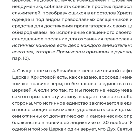
недоумению, соблазнять совесть простых правосл
служителей, преобразующихся в апостолов Христа (
одежде и под видом православных священников 
средства для достижения пропагаторских своих це
обнародываем, во исполнение священного своего
синодальное послание для охранения православно
истинных канонов есть дело каждого внимательно
всего тех, которые Промыслом призваны к руково
пар. 10).
4. Священное и глубочайшее желание святой каф
Церкви Христовой есть, как сказано, воссоединен
том же правиле веры; но без такового единства 
церквей. А если это так, то мы поистине недоумева
сам он признает эту истину, впадает в явное с со
стороны, что истинное единство заключается в еди
и после соединения может удерживать свои догма
они отличны от догматических и канонических опр
блаженство в новейшей энциклике от 30 ноября 18
одной и той же Церкви один верует, что Дух Святый