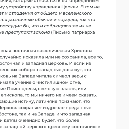
личия, которые относятся к богопреданным
у устройству управления Церкви.
В том не
ет и отпадения от общего и вселенского
ся различные обычаи и порядки, так что
рассудил бы, что и соблюдающие их не
не преступают закона
(Письмо патриарха
авная восточная кафолическая Христова
случайно исказила или не сохранила, все то,
осточная и западная церковь. И если из
енских соборов западные докажут, что
рковь на Западе читала символ веры с
имала учение о чистилищном огне,
ие Приснодевы, светскую власть, или
пископа, то мы ничего не имеем сказать.
ажающие истину, латиняне признают, что
Церковь сохраняет издревле преданные
стоке, так и на Западе, и что западная
и детям очевидно будет, что более
е западной церкви к древнему состоянию в