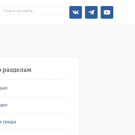
 разделам
дио
део
а града