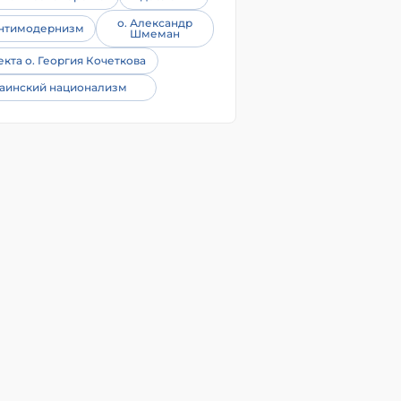
о. Александр
нтимодернизм
Шмеман
екта о. Георгия Кочеткова
аинский национализм