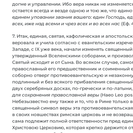
догме и управлении. Ибо вера никак не изменяется
остается всегда и везде одною и тою же, что
едино 
единем уповании звания вашего: един Господь, ед
всех, иже над всеми и чрез всех и во всех нас
(Еф. 4
7. Итак, единая, святая, кафолическая и апостоль
веровала и учила согласно с евангельским изречен
Западе, с IX уже века, начали изменять священны
утвержденный Вселенскими соборами, и произволь
Святый исходит и от Сына. Во всяком случае, самом
православный его предшественник и соименный ему,
соборно отверг противоевангельскую и незаконн
подлинный и без всякого прибавления священный 
двух серебряных досках, по-гречески и по-латыни
для сохранения православной веры
(Наео Leo posui
Небезызвестно ему также и то, что в Риме только в 
священный символ веры эта противоевангельская 
в своих новшествах римская церковь и не возвра
сама подлежит полной ответственности пред еди
Христовою Церковию, которая крепко держится от