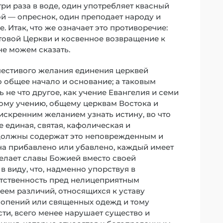
три раза в воде, один употребляет квасный
ой — опреснок, один преподает народу и
. Итак, что же означает это противоречие:
товой Церкви и косвенное возвращение к
не можем сказать.
очестивого желания единения церквей
 общее начало и основание; а таковым
не что другое, как учение Евангелия и семи
тому учению, общему церквам Востока и
искренним желанием узнать истину, во что
 единая, святая, кафолическая и
 должны содержат это неповрежденным и
на прибавлено или убавлено, каждый имеет
елает славы Божией вместо своей
в виду, что, надменно упорствуя в
тственность пред нелицеприятным
меем различий, относящихся к уставу
опений или священных одежд и тому
ости, всего менее нарушает существо и