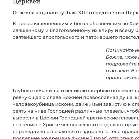
Церквей
Ответ на энциклику Льва XIII о соединении Церкв
К преосвященнейшим и боголюбезнейшим во Хрис
священному и благоговейному их клиру и всему 
святейшего апостольского и патриаршего престо
Поминайте н
Божие: ихже 
подражайте в
и во веки. В
прилагайтес
Глубоко печалится и великою скорбью объемлется
ревнующая о славе Божией православная душа, ко
человекоубийца искони, движимый завистию к спа
сеять на ниве Господней различные плевелы, чтоб
выросли в Церкви Господней еретические плевелы
спасению о Христе человеческого рода и которые
справедливо отсекаются от здорового тела право
последние же времена лукавый (враг) отторгнул 