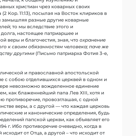
авных христиан чрез коварных своих
2 Кор. 11:13), посылая на Восток клириков в
и замышляя разные другие коварные
лей; то мы вследствие этого и
 долга, настоящее патриаршее и
й веры и благочестия, зная, что
охранение
го к своим обязанностям человека; паче же
дству другими
(Письмо патриарха Фотия 3-е,
олической и православной апостольской
ие с собою отделившихся церквей в одном и
в вере невозможно вожделенное единение
ем, как блаженнейший папа Лев XIII, хотя и
бою противоречие, провозглашая, с одной
нстве веры, а с другой — что каждая церковь
тические и канонические определения, будь
еделений папской церкви, как объявляет его
94 г. Ибо противоречие очевидно, когда в
 исходит от Отца, а другой – что исходит от