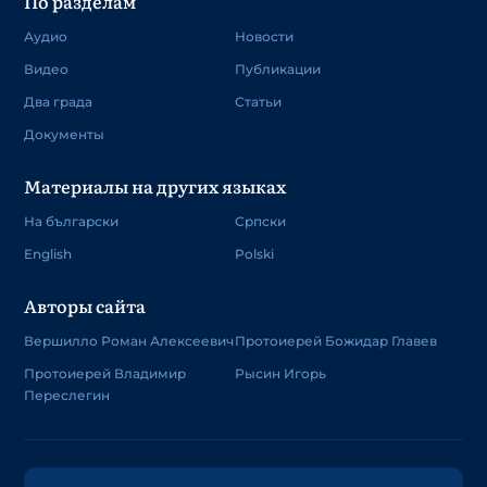
По разделам
Аудио
Новости
Видео
Публикации
Два града
Статьи
Документы
Материалы на других языках
На български
Српски
English
Polski
Авторы сайта
Вершилло Роман Алексеевич
Протоиерей Божидар Главев
Протоиерей Владимир
Рысин Игорь
Переслегин