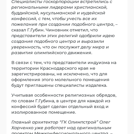
Cпециалисты госкорпорации встретились с
региональными лидерами христианской,
буддийской, мусульманской и иудейской
конфессий, с тем, чтобы учесть все их
пожелания при создании подобного центра
, –
сказал Г.Губин. Чиновник отметил, что
представители этих религий одобрили идею
создания подобного центра и выразили
уверенность, что он послужит делу мира и
развития олимпийского движения
.
В связи с тем, что представители индуизма на
территории Краснодарского края не
зарегистрированы, не исключено, что для
оформления этого молельного помещения
будут приглашены специалисты издалека.
Учитывая особенности религиозных обрядов,
по словам Г.Губина, в центре для каждой из
конфессий будет сделан отдельный вход и
изолированное помещение.
Главный архитектор “ГК Олимпстрой” Олег
Харченко уже работает над оригинальным
проектом Межконфессионального центра
, –