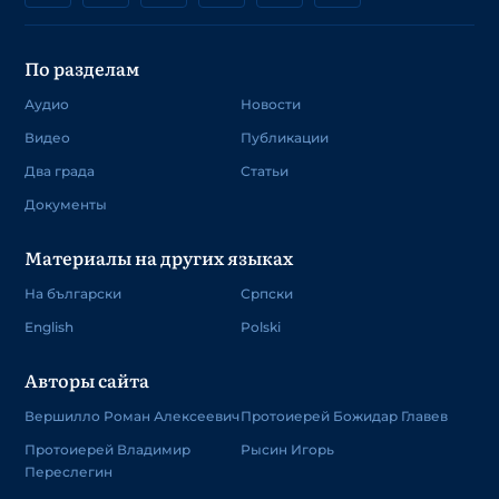
По разделам
Аудио
Новости
Видео
Публикации
Два града
Статьи
Документы
Материалы на других языках
На български
Српски
English
Polski
Авторы сайта
Вершилло Роман Алексеевич
Протоиерей Божидар Главев
Протоиерей Владимир
Рысин Игорь
Переслегин