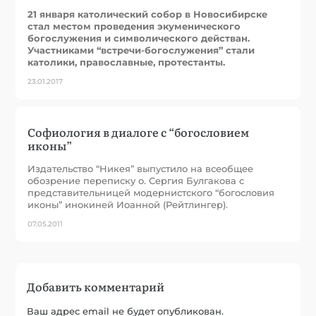
21 января католический собор в Новосибирске
стал местом проведения экуменического
богослужения и символического действан.
Участниками “встречи-богослужения” стали
католики, православные, протестанты.
23.01.2017
Софиология в диалоге с “богословием
иконы”
Издательство “Никея” выпустило на всеобщее
обозрение переписку о. Сергия Булгакова с
представительницей модернистского “богословия
иконы” инокиней Иоанной (Рейтлингер).
07.05.2011
Добавить комментарий
Ваш адрес email не будет опубликован.