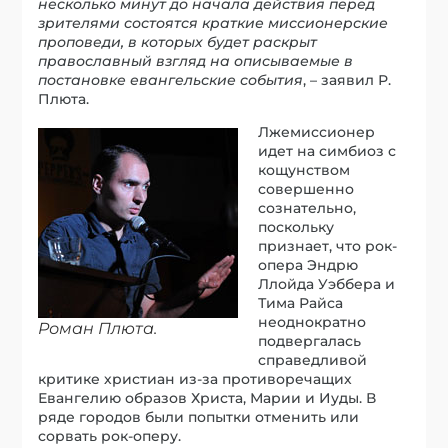
несколько минут до начала действия перед
зрителями состоятся краткие миссионерские
проповеди, в которых будет раскрыт
православный взгляд на описываемые в
постановке евангельские события
, – заявил Р.
Плюта.
Лжемиссионер
идет на симбиоз с
кощунством
совершенно
сознательно,
поскольку
признает, что рок-
опера Эндрю
Ллойда Уэббера и
Тима Райса
неоднократно
Роман Плюта.
подвергалась
справедливой
критике христиан из-за противоречащих
Евангелию образов Христа, Марии и Иуды. В
ряде городов были попытки отменить или
сорвать рок-оперу.