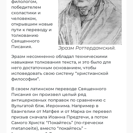
филологом,
победителем
схоластики и
человеком,
открывшим новые
пути к переводу и
толкованию
Священного
Писания.
Эразм Роттердамский.
Эразм несомненно обладал техническими
навыками толкования текста, и это было для
него достаточным основанием, чтобы
исповедовать свою систему “христианской
философии”.
В своем латинском переводе Священного
Писания он произвел целый ряд
антицерковных поправок по сравнению с
Вульгатой блж. Иеронима. Например в
Евангелии от Матфея и от Марка он перевел
призыв сначала Иоанна Предтечи, а потом
Самого Христа: “Покайтесь” (по-гречески
metanoeite), вместо “покайтесь” –