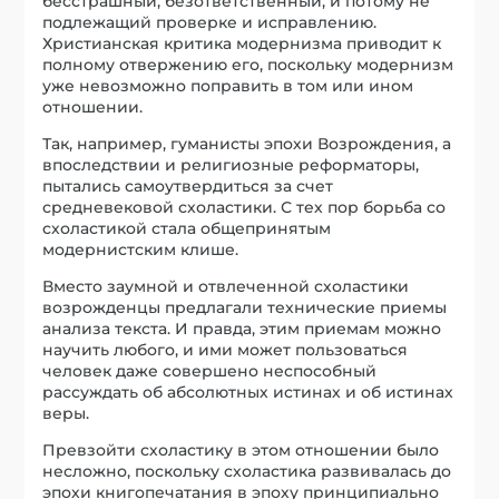
бесстрашный, безответственный, и потому не
подлежащий проверке и исправлению.
Христианская критика модернизма приводит к
полному отвержению его, поскольку модернизм
уже невозможно поправить в том или ином
отношении.
Так, например, гуманисты эпохи Возрождения, а
впоследствии и религиозные реформаторы,
пытались самоутвердиться за счет
средневековой схоластики. С тех пор борьба со
схоластикой стала общепринятым
модернистским клише.
Вместо заумной и отвлеченной схоластики
возрожденцы предлагали технические приемы
анализа текста. И правда, этим приемам можно
научить любого, и ими может пользоваться
человек даже совершено неспособный
рассуждать об абсолютных истинах и об истинах
веры.
Превзойти схоластику в этом отношении было
несложно, поскольку схоластика развивалась до
эпохи книгопечатания в эпоху принципиально