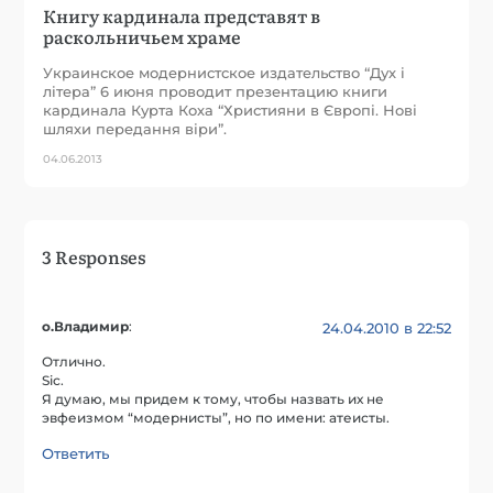
Книгу кардинала представят в
раскольничьем храме
Украинское модернистское издательство “Дух i
лiтера” 6 июня проводит презентацию книги
кардинала Курта Коха “Християни в Європі. Нові
шляхи передання віри”.
04.06.2013
3 Responses
о.Владимир
:
24.04.2010 в 22:52
Отлично.
Sic.
Я думаю, мы придем к тому, чтобы назвать их не
эвфеизмом “модернисты”, но по имени: атеисты.
Ответить