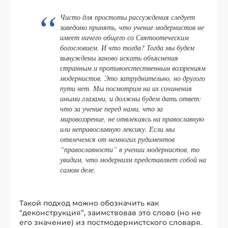
Чисто для простоты рассуждения следует
заведомо принять, что учение модернистов не
имеет ничего общего со Святоотеческим
богословием. И что тогда? Тогда мы будем
вынуждены заново искать объяснения
странным и противоестественным воззрениям
модернистов. Это затруднительно, но другого
пути нет. Мы посмотрим на их сочинения
иными глазами, и должны будем дать ответ:
что за учение перед нами, что за
мировоззрение, не отвлекаясь на православную
или неправославную лексику. Если мы
отвлечемся от немногих рудиментов
“православности” в учении модернистов, то
увидим, что модернизм представляет собой на
самом деле.
Такой подход можно обозначить как
“деконструкция”, заимствовав это слово (но не
его значение) из постмодернистского словаря.