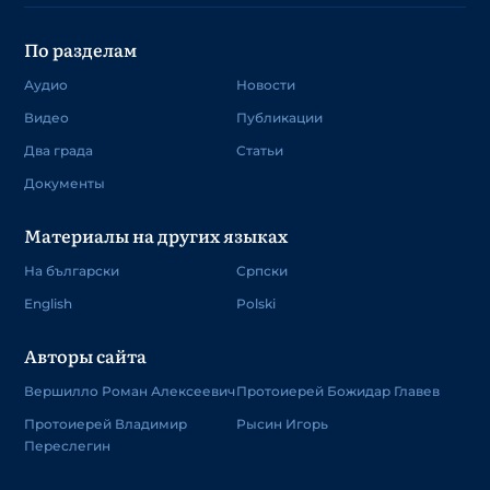
По разделам
Аудио
Новости
Видео
Публикации
Два града
Статьи
Документы
Материалы на других языках
На български
Српски
English
Polski
Авторы сайта
Вершилло Роман Алексеевич
Протоиерей Божидар Главев
Протоиерей Владимир
Рысин Игорь
Переслегин