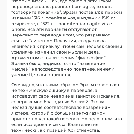
“переменитесь”. Там, где ранее в латинском
переводе стояло: poenitentiam agite, то есть
“сотворите покаяние”, Эразм поставил: в первом
издании 1516 г. poeniteat vos, в издании 1519 г.:
resipiscere, в 1522 г. – poenitentiam agite vitae
prioris. Все эти варианты отступают от
церковного перевода в том, что разрывают
связь с Таинством Покаяния, сводя слова
Евангелия к призыву, чтобы сам человек своими
усилиями изменил свои мысли и дела.
Аргументом с точки зрения “философии”
Эразма было, видимо, то, что “изменение
мыслей” непосредственно понятнее, нежели
учение Церкви о таинстве.
Очевидно, что таким образом Эразм совершает
не техническую ошибку в переводе, а
исповедует свое неверие в Таинство Покаяния,
совершаемое благодатью Божией. Это как
нельзя лучше соответствовало воззрениям
Лютера, который с большим энтузиазмом
приветствовал такой перевод. Но дело в том, что
если исследовать смысл Евангелия не
технически, а с позиций Христианства,