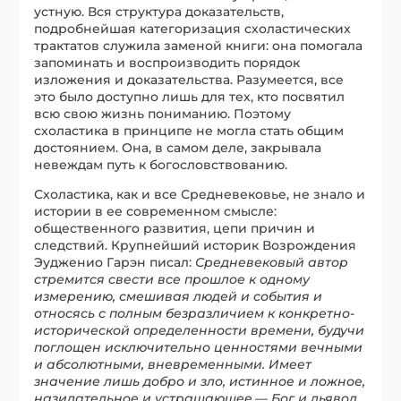
устную. Вся структура доказательств,
подробнейшая категоризация схоластических
трактатов служила заменой книги: она помогала
запоминать и воспроизводить порядок
изложения и доказательства. Разумеется, все
это было доступно лишь для тех, кто посвятил
всю свою жизнь пониманию. Поэтому
схоластика в принципе не могла стать общим
достоянием. Она, в самом деле, закрывала
невеждам путь к богословствованию.
Схоластика, как и все Средневековье, не знало и
истории в ее современном смысле:
общественного развития, цепи причин и
следствий. Крупнейший историк Возрождения
Эудженио Гарэн писал:
Средневековый автор
стремится свести все прошлое к одному
измерению, смешивая людей и события и
относясь с полным безразличием к конкретно-
исторической определенности времени, будучи
поглощен исключительно ценностями вечными
и абсолютными, вневременными. Имеет
значение лишь добро и зло, истинное и ложное,
назидательное и устрашающее,— Бог и дьявол
.