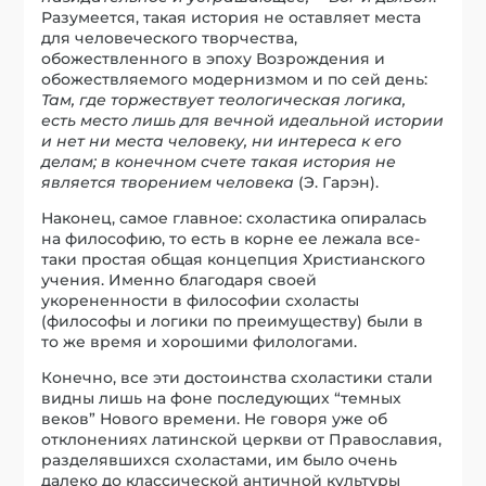
Разумеется, такая история не оставляет места
для человеческого творчества,
обожествленного в эпоху Возрождения и
обожествляемого модернизмом и по сей день:
Там, где торжествует теологическая логика,
есть место лишь для вечной идеальной истории
и нет ни места человеку, ни интереса к его
делам; в конечном счете такая история не
является творением человека
(Э. Гарэн).
Наконец, самое главное: схоластика опиралась
на философию, то есть в корне ее лежала все-
таки простая общая концепция Христианского
учения. Именно благодаря своей
укорененности в философии схоласты
(философы и логики по преимуществу) были в
то же время и хорошими филологами.
Конечно, все эти достоинства схоластики стали
видны лишь на фоне последующих “темных
веков” Нового времени. Не говоря уже об
отклонениях латинской церкви от Православия,
разделявшихся схоластами, им было очень
далеко до классической античной культуры