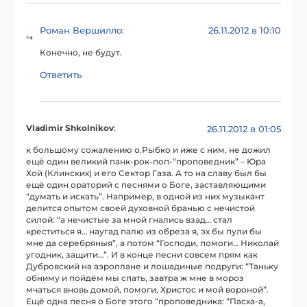
Роман Вершилло
26.11.2012 в 10:10
:
Конечно, не будут.
Ответить
Vladimir Shkolnikov
:
26.11.2012 в 01:05
к большому сожалению о.Рыбко и иже с ним, не дожил
ещё один великий панк-рок-поп-“проповедник” – Юра
Хой (Клинских) и его Сектор Газа. А то на славу был бы
ещё один ораторий с песнями о Боге, заставляющими
“думать и искать”. Например, в одной из них музыкант
делится опытом своей духовной бранью с нечистой
силой: “а нечистые за мной гнались взад… стал
креститься я… наугад палю из обреза я, эх бы пули бы
мне да серебряныя”, а потом “Господи, помоги… Николай
угодник, защити…”. И в конце песни совсем прям как
Дубровский на аэроплане и лошадиные подруги: “Таньку
обниму и пойдём мы спать, завтра ж мне в мороз
мчаться вновь домой, помоги, Христос и мой вороной”.
Ещё одна песня о Боге этого “проповедника: “Пасха-а,