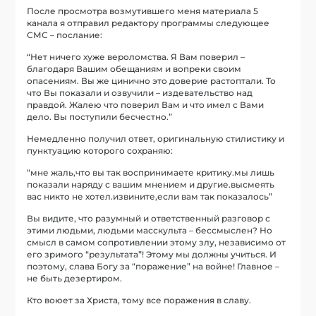
После просмотра возмутившего меня материала 5
канала я отправил редактору программы следующее
СМС – послание:
“Нет ничего хуже вероломства. Я Вам поверил –
благодаря Вашим обещаниям и вопреки своим
опасениям. Вы же цинично это доверие растоптали. То
что Вы показали и озвучили – издевательство над
правдой. Жалею что поверил Вам и что имел с Вами
дело. Вы поступили бесчестно.”
Немедленно получил ответ, оригинальную стилистику и
пунктуацию которого сохраняю:
“мне жаль,что вы так воспринимаете критику.мы лишь
показали наряду с вашим мнением и другие.высмеять
вас никто не хотел.извините,если вам так показалось”
Вы видите, что разумный и ответственный разговор с
этими людьми, людьми масскульта – бессмыслен? Но
смысл в самом сопротивлении этому злу, независимо от
его зримого “результата”! Этому мы должны учиться. И
поэтому, слава Богу за “поражение” на войне! Главное –
не быть дезертиром.
Кто воюет за Христа, тому все поражения в славу.