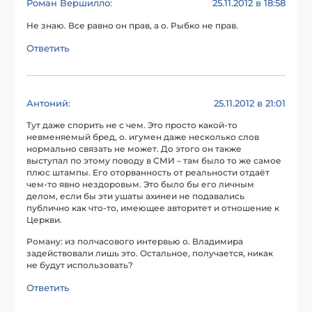
Роман Вершилло
25.11.2012 в 18:58
:
Не знаю. Все равно он прав, а о. Рыбко не прав.
Ответить
Антоний
25.11.2012 в 21:01
:
Тут даже спорить не с чем. Это просто какой-то
невменяемый бред, о. игумен даже несколько слов
нормально связать не может. До этого он также
выступал по этому поводу в СМИ – там было то же самое
плюс штампы. Его оторванность от реальности отдаёт
чем-то явно нездоровым. Это было бы его личным
делом, если бы эти ушаты ахинеи не подавались
публично как что-то, имеющее авторитет и отношение к
Церкви.
Роману: из полчасового интервью о. Владимира
задействовали лишь это. Остальное, получается, никак
не будут использовать?
Ответить