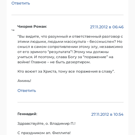
Ответить
Чиорня Роман
:
27.11.2012 в 06:46
“Вы видите, что разумный и ответственный разговор с
этими людьми, людьми масскульта – бессмыслен? Но
смысл в самом сопротивлении этому злу, независимо
от его зримого “результата”! Этому мы должны
учиться. И поэтому, слава Богу за “поражение” на
войне! Главное – не быть дезертиром.
Кто воюет за Христа, тому все поражения в славу”.
Аминь!
Ответить
Геннадий
:
27.11.2012 в 10:54
Здравствуйте, о. Владимир П.!
С праздником ап. Филлипа!