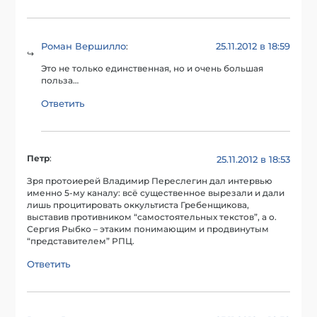
Роман Вершилло
25.11.2012 в 18:59
:
Это не только единственная, но и очень большая
польза…
Ответить
Петр
:
25.11.2012 в 18:53
Зря протоиерей Владимир Переслегин дал интервью
именно 5-му каналу: всё существенное вырезали и дали
лишь процитировать оккультиста Гребенщикова,
выставив противником “самостоятельных текстов”, а о.
Сергия Рыбко – этаким понимающим и продвинутым
“представителем” РПЦ.
Ответить