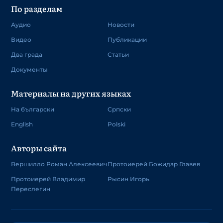
По разделам
Аудио
Новости
Видео
Публикации
Два града
Статьи
Документы
Материалы на других языках
На български
Српски
English
Polski
Авторы сайта
Вершилло Роман Алексеевич
Протоиерей Божидар Главев
Протоиерей Владимир
Рысин Игорь
Переслегин