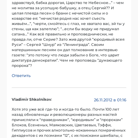
здравствуй, бабка дорогая, Царство те Небесное…” – чем
не молитва за усопшую бабушку, а отец Сергий?? И
целая плеяда песен о брани с нечистой силы и о
коварстве ея: “нечистая родня нас хочет съесть
живьём…”, “черти, смойтесь с глаз, не хватало вас, эй ты у
стены, ща как залеплю”; “…если бы водку не придумал
сатана…” Как всё правильно и проповеднически, не
правда ли, отче Серие? Зато жив другой “юродивый всея
Руси” – Сергей “Шнур” из “Ленинграда”. Своим
матершинным песням он дал толкование в интервью
газете: “это потому что люди забыли о Боге, что царит
диктатура демократии”. Чем не проповедь “думающего
пророка”?
Ответить
Vladimir Shkolnikov
:
26.11.2012 в 01:16
Хотя это уже всё где-то и когда-то было. Почти 100 лет
назад обновленцы и революционеры разных мастей
причисляли к “праведникам”, “юродивым” и “пророкам”
Блоков, Есененых, Маяковских, Цветаевых, Тэффи,
Гиппиусов и прочих алкогольно-кокаинных помрачённых
декадентов с их поэмами “12”, с их поисками шамбалы, с