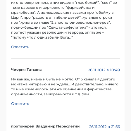
их столоверчением, в них видели “глас божий”, “свет” во
тьме царского и церковного “фарисейства и
мракобесия”. А их людоедские пассажи про “обойму в
Царя”, про “радость от гибели детей”, хульные строки
про “христа во главе 12 апостолов-революционеров”,
порно-бредни про “Свифта-сифилитика” – это мол,
протест ужасам революции и террора, опять же –
“потому что люди забыли Бога…”
Ответить
Чиорня Татьяна
:
26.11.2012 в 10:49
Ну как же, иначе и быть не могло! От 5 канала я другого
монтажа интервью и не ждала… И действительно, ничего
то и не изменилось. эти же обвинения в фарисействе,
ограниченности, зашоренности и т.д. Увы…
Ответить
протоиерей Владимир Переслегин
:
26.11.2012 в 21:56