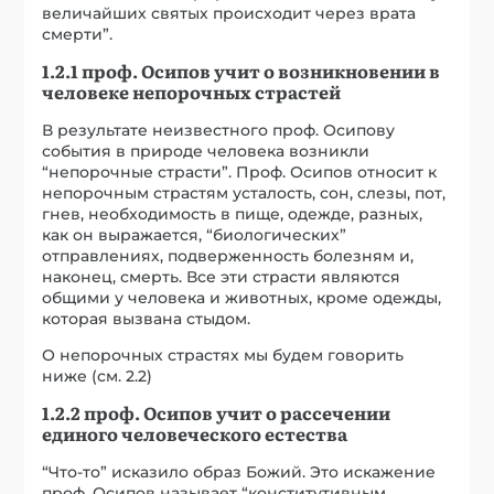
величайших святых происходит через врата
смерти”.
1.2.1 проф. Осипов учит о возникновении в
человеке непорочных страстей
В результате неизвестного проф. Осипову
события в природе человека возникли
“непорочные страсти”. Проф. Осипов относит к
непорочным страстям усталость, сон, слезы, пот,
гнев, необходимость в пище, одежде, разных,
как он выражается, “биологических”
отправлениях, подверженность болезням и,
наконец, смерть. Все эти страсти являются
общими у человека и животных, кроме одежды,
которая вызвана стыдом.
О непорочных страстях мы будем говорить
ниже (см. 2.2)
1.2.2 проф. Осипов учит о рассечении
единого человеческого естества
“Что-то” исказило образ Божий. Это искажение
проф. Осипов называет “конститутивным