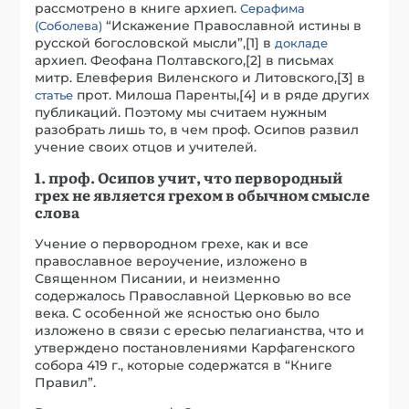
рассмотрено в книге архиеп.
Серафима
“Искажение Православной истины в
(Соболева)
русской богословской мысли”,[1] в
докладе
архиеп. Феофана Полтавского,[2] в письмах
митр. Елевферия Виленского и Литовского,[3] в
прот. Милоша Паренты,[4] и в ряде других
статье
публикаций. Поэтому мы считаем нужным
разобрать лишь то, в чем проф. Осипов развил
учение своих отцов и учителей.
1. проф. Осипов учит, что первородный
грех не является грехом в обычном смысле
слова
Учение о первородном грехе, как и все
православное вероучение, изложено в
Священном Писании, и неизменно
содержалось Православной Церковью во все
века. С особенной же ясностью оно было
изложено в связи с ересью пелагианства, что и
утверждено постановлениями Карфагенского
собора 419 г., которые содержатся в “Книге
Правил”.