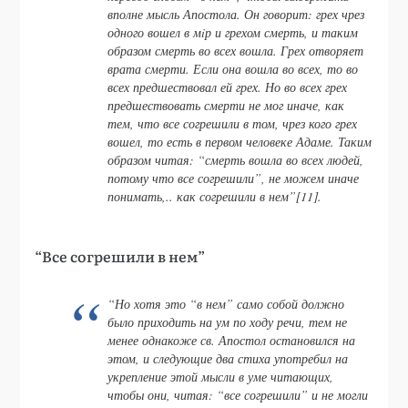
вполне мысль Апостола. Он говорит: грех чрез
одного вошел в мiр и грехом смерть, и таким
образом смерть во всех вошла. Грех отворяет
врата смерти. Если она вошла во всех, то во
всех предшествовал ей грех. Но во всех грех
предшествовать смерти не мог иначе, как
тем, что все согрешили в том, чрез кого грех
вошел, то есть в первом человеке Адаме. Таким
образом читая: “смерть вошла во всех людей,
потому что все согрешили”, не можем иначе
понимать,.. как согрешили в нем”[11].
“Все согрешили в нем”
“Но хотя это “в нем” само собой должно
было приходить на ум по ходу речи, тем не
менее однакоже св. Апостол остановился на
этом, и следующие два стиха употребил на
укрепление этой мысли в уме читающих,
чтобы они, читая: “все согрешили” и не могли