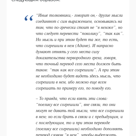
“Иные толковники,- говорит он,- другие мысли
соединяют с сим выражением, основываясь на
том, что по-гречески стоит не “в немже”, но
что следует перевести “поколику”, “так как”.
Но мысль и при этом будет та же, то есть,
что согрешили в нем (Адаме). И напрасно
думают отнять у сего места силу
доказательства первородного греха, говоря,
что точный перевод сего места должен быть
таков: “так как все согрешили”. А при этом
не необходимо будет видеть здесь мысль, что
согрешили в нем, ибо можно еще всем
согрешать по примеру его, по поводу его.
– То правда, что если взять эти слова:
“поелику все согрешили”, вне связи, то они
могут не давать той мысли, что все согрешили
в нем; но если брать в связи и с предыдущим, и
с последующим, то и при этом переводе
(поелику все согрешили) необходимо дополнять
перевод словом “в нем”, чтобы выдержать