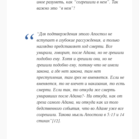
иное разуметь, как “согрешили в нем”. Так
важно это “в нем”!
“Для подтверждения этого Апостол не
вступает в глубокие рассуждения, а только
наглядно представляет ход смерти. Все
умирали, говорит, после Адама, но не грешили
подобно ему. Хотя и грешили они, но не
грешили подобно ему, потому что не имели
закона, а где нет закона, там нет
преступления, там грех не вменяется. Если не
вменяется, то не влечет и наказания, то есть
смерти. Если так, то откуда же смерть
умиравших после Адама?- Ни откуда, как от
греха самого Адама, ни откуда как из того
бедственного события, что во Адаме уже все
согрешили. Такова мысль Апостола в 5:13 и 14
стихах”[12].