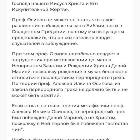
Господа нашего Иисуса Христа и Его
Искупительной Жертве.
Проф. Осипов не может не знать, что такое
различение соблюдается как в Библии, так и в
Священном Предании, поэтому мы вынуждены
предположить, что он сознательно вводит
слушателей в заблуждение.
При этом проф. Осипов неизбежно впадает в
затруднения при истолковании догмата о
Непорочном Зачатии и Рождении Христа Девой
Марией, поскольку рождение в муках бесспорно
относится к последствиям первородного греха.
По теории проф. Алексея Ильича Осипова, из
закона первородного греха не должно быть и не
может быть изъятий.
Если стоять на точке зрения метафизики проф.
Алексея Ильича Осипова, то первородный грех
был побежден Девой Марией, а не Христом,
поскольку в Ней первой был побежден “естества
чин”.
Чтобы выйти из этого затруднения, проф.