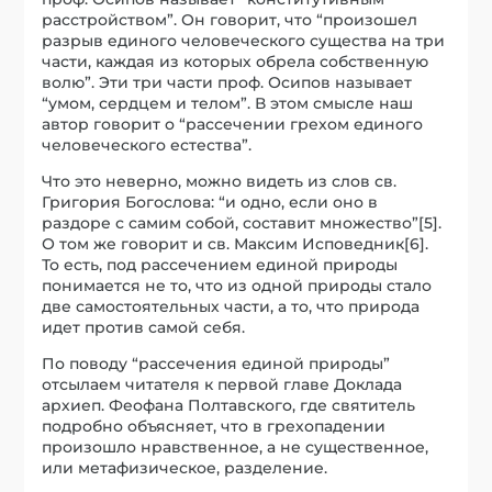
расстройством”. Он говорит, что “произошел
разрыв единого человеческого существа на три
части, каждая из которых обрела собственную
волю”. Эти три части проф. Осипов называет
“умом, сердцем и телом”. В этом смысле наш
автор говорит о “рассечении грехом единого
человеческого естества”.
Что это неверно, можно видеть из слов св.
Григория Богослова: “и одно, если оно в
раздоре с самим собой, составит множество”[5].
О том же говорит и св. Максим Исповедник[6].
То есть, под рассечением единой природы
понимается не то, что из одной природы стало
две самостоятельных части, а то, что природа
идет против самой себя.
По поводу “рассечения единой природы”
отсылаем читателя к первой главе Доклада
архиеп. Феофана Полтавского, где святитель
подробно объясняет, что в грехопадении
произошло нравственное, а не существенное,
или метафизическое, разделение.