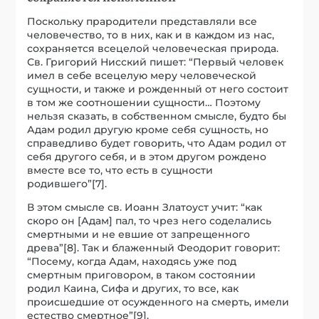
Поскольку прародители представляли все
человечество, то в них, как и в каждом из нас,
сохраняется всецелой человеческая природа.
Св. Григорий Нисский пишет: “Первый человек
имел в себе всецелую меру человеческой
сущности, и также и рожденный от него состоит
Email
в том же соотношении сущности… Поэтому
нельзя сказать, в собственном смысле, будто бы
Адам родил другую кроме себя сущность, но
справедливо будет говорить, что Адам родил от
себя другого себя, и в этом другом рождено
вместе все то, что есть в сущности
родившего”[7].
В этом смысле св. Иоанн Златоуст учит: “как
скоро он [Адам] пал, то чрез него соделались
смертными и не евшие от запрещенного
древа”[8]. Так и блаженный Феодорит говорит:
“Посему, когда Адам, находясь уже под
смертным приговором, в таком состоянии
родил Каина, Сифа и других, то все, как
происшедшие от осужденного на смерть, имели
естество смертное”[9].