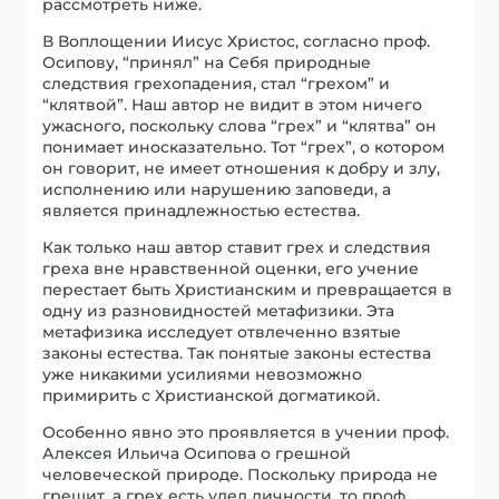
рассмотреть ниже.
В Воплощении Иисус Христос, согласно проф.
Осипову, “принял” на Себя природные
следствия грехопадения, стал “грехом” и
“клятвой”. Наш автор не видит в этом ничего
ужасного, поскольку слова “грех” и “клятва” он
понимает иносказательно. Тот “грех”, о котором
он говорит, не имеет отношения к добру и злу,
исполнению или нарушению заповеди, а
является принадлежностью естества.
Как только наш автор ставит грех и следствия
греха вне нравственной оценки, его учение
перестает быть Христианским и превращается в
одну из разновидностей метафизики. Эта
метафизика исследует отвлеченно взятые
законы естества. Так понятые законы естества
уже никакими усилиями невозможно
примирить с Христианской догматикой.
Особенно явно это проявляется в учении проф.
Алексея Ильича Осипова о грешной
человеческой природе. Поскольку природа не
грешит, а грех есть удел личности, то проф.