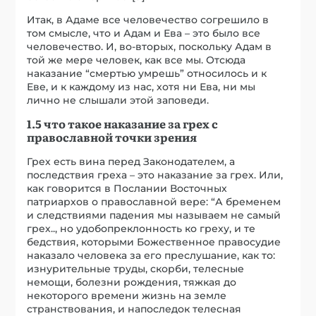
Итак, в Адаме все человечество согрешило в
том смысле, что и Адам и Ева – это было все
человечество. И, во-вторых, поскольку Адам в
той же мере человек, как все мы. Отсюда
наказание “смертью умрешь” относилось и к
Еве, и к каждому из нас, хотя ни Ева, ни мы
лично не слышали этой заповеди.
1.5 что такое наказание за грех с
православной точки зрения
Грех есть вина перед Законодателем, а
последствия греха – это наказание за грех. Или,
как говорится в Послании Восточных
патриархов о православной вере: “А бременем
и следствиями падения мы называем не самый
грех.., но удобопреклонность ко греху, и те
бедствия, которыми Божественное правосудие
наказало человека за его преслушание, как то:
изнурительные труды, скорби, телесные
немощи, болезни рождения, тяжкая до
некоторого времени жизнь на земле
странствования, и напоследок телесная