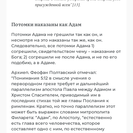
присужденной всем”[13].
Потомки наказаны как Адам
Потомки Адама не грешили так как он, и
несмотря на это наказаны так же, как он.
Следовательно, все потомки Адама 1)
согрешили, свидетельством чему – наказание от
Бога; 2) согрешили не после Адама, и не по его
подобию, а в Адаме.
Архиеп. Феофан Полтавский отмечал:
“Понимания 5:12 в смысле учения о
первородном грехе требует и дальнейший
параллелизм апостола Павла между Адамом и
Христом Спасителем, приводимый им в
последних стихах той же главы Послания к
римлянам. Кратко, но точно параллелизм этот
может быть выражен словами митрополита
Филарета: “Адам”, по Апостолу, “естественно
есть глава всего человечества, которое
составляет одно с ним, по естественному