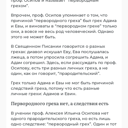
проф. Осипов и называет “первородным
грехом”.
Впрочем, проф. Осипов упоминает о том, что
причиной “первородного греха” был грех Адама
и Евы, и виноваты в “первородном грехе” только
они, а вовсе не весь род человеческий. Однако
этого не может быть.
В Священном Писании говорится о разных
грехах: диавол искушал Еву, Ева послушалась
лжеца, а потом упросила согрешить Адама, и
Адам согрешил. Здесь, если рассуждать по проф.
Осипову, есть три разных личных греха, а не
один, как он говорит, “прародительский”.
Грех только Адама и Евы не мог быть причиной
следствий греха, потому что есть разные
личные грехи: Адамов и Евин.
Первородного греха нет, а следствия есть
В учении проф. Алексея Ильича Осипова нет
одного прародительского греха, но есть лишь
одно следствие: “первородный грех”. Один и тот