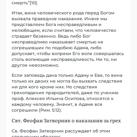
смерть”[10].
Итак, вина человеческого рода перед Богом
вызвала праведное наказание. Иначе мы
представляем Бога несправедливым и
нелюбящим, если считаем, что человечество
страдает безвинно. Ведь либо Бог
несправедливо наказывает смертью не
согрешивших по подобию Адама, либо
допускает, чтобы вопреки Его воле совершалась
столь вопиющая несправедливость. Ни то, ни
другое невозможно.
Если заповедь дана только Адаму и Еве, то вина
только их двоих не могла бы вызвать следствия
ни для кого кроме них. Но следствия
грехопадения прародителей, даже по учению
проф. Алексея Ильича Осипова, относятся к
каждому человеку. Значит, в Адаме все
согрешили (Рим. 5:12).
Свт. Феофан Затворник о наказании за грех
Св. Феофан Затворник рассуждает об этом
следующим образом: