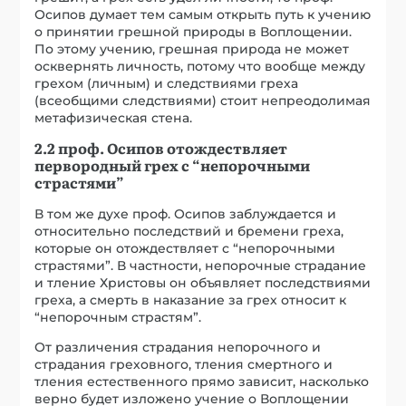
Осипов думает тем самым открыть путь к учению
о принятии грешной природы в Воплощении.
По этому учению, грешная природа не может
осквернять личность, потому что вообще между
грехом (личным) и следствиями греха
(всеобщими следствиями) стоит непреодолимая
метафизическая стена.
2.2 проф. Осипов отождествляет
первородный грех с “непорочными
страстями”
В том же духе проф. Осипов заблуждается и
относительно последствий и бремени греха,
которые он отождествляет с “непорочными
страстями”. В частности, непорочные страдание
и тление Христовы он объявляет последствиями
греха, а смерть в наказание за грех относит к
“непорочным страстям”.
От различения страдания непорочного и
страдания греховного, тления смертного и
тления естественного прямо зависит, насколько
верно будет изложено учение о Воплощении