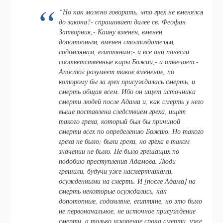
“Но как можно говорить, что грех не вменялся
до закона?- спрашивает далее св. Феофан
Затворник,- Каину вменен, вменен
допотопным, вменен столпоздателям,
содомлянам, египтянам;- и все они понесли
соответственные кары Божии,- и отвечает.-
Апостол разумеет такое вменение, по
которому бы за грех присуждалась смерть, и
смерть общая всем. Ибо он ищет источника
смерти людей после Адама и, как смерть у него
выше поставлена следствием греха, ищет
такого греха, который был бы причиной
смерти всех по определению Божию. Но такого
греха не было; были грехи, но греха в таком
значении не было. Не было грешащих по
подобию преступления Адамова. Люди
грешили, будучи уже насмертниками,
осужденными на смерть. И [после Адама] на
смерть некоторые осуждались, как
допотопные, содомляне, египтяне, но это было
не первоначальное, не источное присуждение
смерти, а только ускорение срока смерти, уже