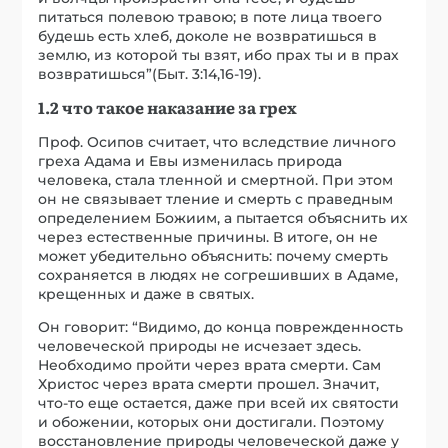
питаться полевою травою; в поте лица твоего
будешь есть хлеб, доколе не возвратишься в
землю, из которой ты взят, ибо прах ты и в прах
возвратишься”(Быт. 3:14,16-19).
1.2 что такое наказание за грех
Проф. Осипов считает, что вследствие личного
греха Адама и Евы изменилась природа
человека, стала тленной и смертной. При этом
он не связывает тление и смерть с праведным
определением Божиим, а пытается объяснить их
через естественные причины. В итоге, он не
может убедительно объяснить: почему смерть
сохраняется в людях не согрешивших в Адаме,
крещенных и даже в святых.
Он говорит: “Видимо, до конца поврежденность
человеческой природы не исчезает здесь.
Необходимо пройти через врата смерти. Сам
Христос через врата смерти прошел. Значит,
что-то еще остается, даже при всей их святости
и обожении, которых они достигали. Поэтому
восстановление природы человеческой даже у