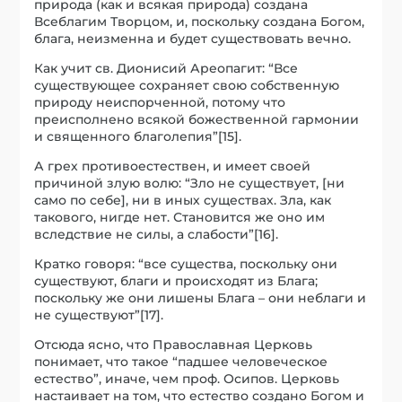
природа (как и всякая природа) создана
Всеблагим Творцом, и, поскольку создана Богом,
блага, неизменна и будет существовать вечно.
Как учит св. Дионисий Ареопагит: “Все
существующее сохраняет свою собственную
природу неиспорченной, потому что
преисполнено всякой божественной гармонии
и священного благолепия”[15].
А грех противоестествен, и имеет своей
причиной злую волю: “Зло не существует, [ни
само по себе], ни в иных существах. Зла, как
такового, нигде нет. Становится же оно им
вследствие не силы, а слабости”[16].
Кратко говоря: “все существа, поскольку они
существуют, благи и происходят из Блага;
поскольку же они лишены Блага – они неблаги и
не существуют”[17].
Отсюда ясно, что Православная Церковь
понимает, что такое “падшее человеческое
естество”, иначе, чем проф. Осипов. Церковь
настаивает на том, что естество создано Богом и