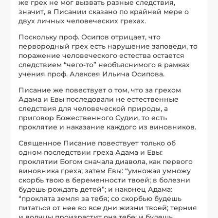
же грех не мог вызвать разные следствия,
значит, в Писании сказано по крайней мере о
двух личных человеческих грехах.
Поскольку проф. Осипов отрицает, что
первородный грех есть нарушение заповеди, то
поражение человеческого естества остается
следствием “чего-то” необъяснимого в рамках
учения проф. Алексея Ильича Осипова.
Писание же повествует о том, что за грехом
Адама и Евы последовали не естественные
следствия для человеческой природы, а
приговор Божественного Судии, то есть
проклятие и наказание каждого из виновников.
Священное Писание повествует только об
одном последствии греха Адама и Евы:
проклятии Богом сначала диавола, как первого
виновника греха; затем Евы: “умножая умножу
скорбь твою в беременности твоей; в болезни
будешь рождать детей”; и наконец Адама:
“проклята земля за тебя; со скорбью будешь
питаться от нее во все дни жизни твоей; терния
и волчцы произрастит она тебе; и будешь