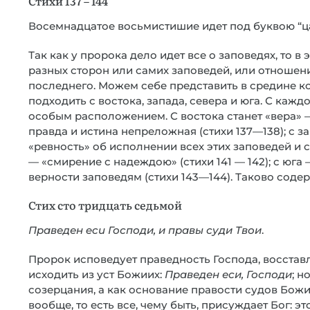
Стихи 137 – 144
Восемнадцатое восьмистишие идет под буквою “ца
Так как у пророка дело идет все о заповедях, то 
разных сторон или самих заповедей, или отношени
последнего. Можем себе представить в средине к
подходить с востока, запада, севера и юга. С ка
особым расположением. С востока станет «вера» —
правда и истина непреложная (стихи 137—138); с з
«ревность» об исполнении всех этих заповедей и с
— «смирение с надеждою» (стихи 141 — 142); с юга
верности заповедям (стихи 143—144). Таково соде
Стих сто тридцать седьмой
Праведен ecu Господи, и правы суди Твои
.
Пророк исповедует праведность Господа, восстав
исходить из уст Божиих:
Праведен еси, Господи
; н
созерцания, а как основание правости судов Бож
вообще, то есть все, чему быть, присуждает Бог: 