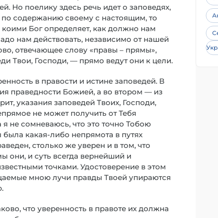
. Но поелику здесь речь идет о заповедях,
А
о по содержанию своему с настоящим, то
 коими Бог определяет, как должно нам
С
к надо нам действовать, независимо от нашей
Укр
ово, отвечающее слову «правы – прямы»,
ди Твои, Господи, — прямо ведут они к цели.
еренность в правости и истине заповедей. В
ия праведности Божией, а во втором — из
ит, указания заповедей Твоих, Господи,
епрямое не может получить от Тебя
да я не сомневаюсь, что это точно Тобою
ы была какая-либо непрямота в путях
аведен, столько же уверен и в том, что
ы они, и суть всегда вернейший и
звестными точками. Удостоверение в этом
рцаемые мною лучи правды Твоей упираются
.
ково, что уверенность в правоте их должна