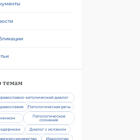
кументы
вости
бликации
атьи
 темам
равославно-католический диалог
равославие
Патологическая речь
Патологическое
уменизм
сознание
одернизм
Диалог с исламом
жемиссионерство
Идеологии