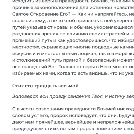
исходить из веры в праведность Божию, то каким
прочные законоположения для истинной нравстве
Святое Откровение Его? — Как ни напрягайтесь, не
свою систему, а не то чтоб привлечь к ней уверен
путей указывают нравы и обычаи, укореняющиеся 
раздвоения зрения по влиянию своих страстей и н
прямейший путь и как удостоверишься, что избир
местностях, скрывающих многие подводные камни
искусный и многоопытный лоцман, так и в море ж
и столкновений путь прямой и безопасный может
всеправедный Бог. Только от веры в Него может ис
избираемых нами, когда то есть видишь, что их ука
Стих сто тридцать восьмой
Заповедал еси правду свидения Твоя, и истину зе
С высоты созерцания праведности Божией нисход
словом уст Его, пророк исповедует, что они, буду
дают нам прямейшее, вернейшее и непреложнейшее
предыдущем стихе, но там пророк вниманием свои