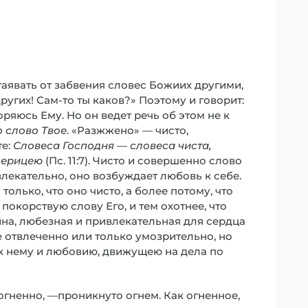
аявать от забвения словес Божиих другими,
ругих! Сам-то ты каков?» Поэтому и говорит:
ряюсь Ему. Но он ведет речь об этом не к
 слово Твое
. «Разжжено» — чисто,
те:
Словеса Господня — словеса чиста,
мерицею
(Пс. 11:7). Чисто и совершенно слово
влекательно, оно возбуждает любовь к себе.
только, что оно чисто, а более потому, что
покорствую слову Его, и тем охотнее, что
ина, любезная и привлекательная для сердца
 отвлеченно или только умозрительно, но
к нему и любовию, движущею на дела по
огненно, —проникнуто огнем. Как огненное,