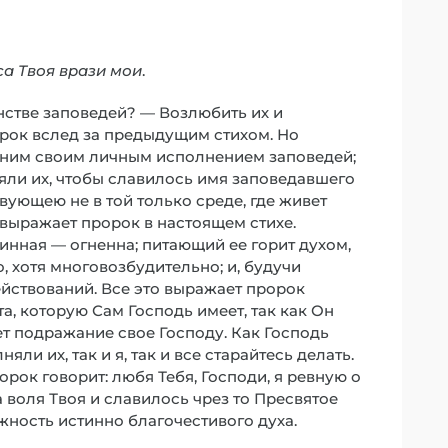
са Твоя врази мои
.
нстве заповедей? — Возлюбить их и
орок вслед за предыдущим стихом. Но
одним своим личным исполнением заповедей;
няли их, чтобы славилось имя заповедавшего
вующею не в той только среде, где живет
 выражает пророк в настоящем стихе.
тинная — огненна; питающий ее горит духом,
о, хотя многовозбудительно; и, будучи
йствований. Все это выражает пророк
ь та, которую Сам Господь имеет, так как Он
ет подражание свое Господу. Как Господь
яли их, так и я, так и все старайтесь делать.
ророк говорит: любя Тебя, Господи, я ревную о
 воля Твоя и славилось чрез то Пресвятое
ежность истинно благочестивого духа.