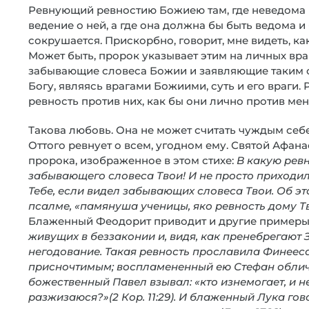
Ревнующий ревностию Божиею там, где неведома 
ведение о ней, а где она должна бы быть ведома и
сокрушается. Прискорбно, говорит, мне видеть, ка
Может быть, пророк указывает этим на личных враг
забывающие словеса Божии и заявляющие таким 
Богу, являясь врагами Божиими, суть и его враги. 
ревность против них, как бы они лично против ме
Такова любовь. Она не может считать чуждым себе 
Оттого ревнует о всем, угодном ему. Святой Афан
пророка, изображенное в этом стихе:
В какую ревн
забывающего словеса Твои! И не просто приходил 
Тебе, если видел забывающих словеса Твои. Об эт
псалме, «памянуша ученицы, яко ревность дому Твоег
Блаженный Феодорит приводит и другие примеры 
живущих в беззаконии и, видя, как пренебрегают
негодование. Такая ревность прославила Финеес
присночтимым; воспламененный ею Стефан обличил
божественный Павел взывал: «кто изнемогает, и не
разжизаюся?»(2 Кор. 11:29). И блаженный Лука гово