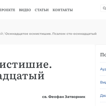
ПРОЕКТЕ
ВИДЕО
СТАТЬИ
КОНТАКТЫ
ый
/
Осмнадцатое осмистишие. Псалом сто-осмнадцатый
По
мистишие.
Ау
адцатый
Ви
Дв
св. Феофан Затворник