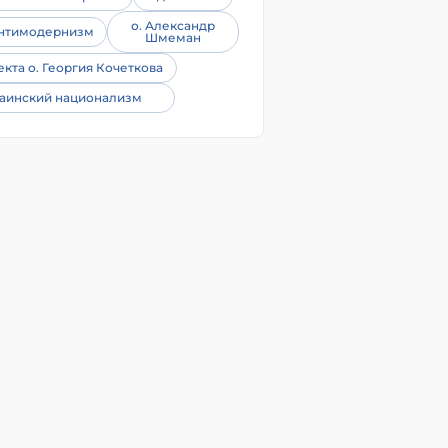
о. Александр
нтимодернизм
Шмеман
екта о. Георгия Кочеткова
аинский национализм