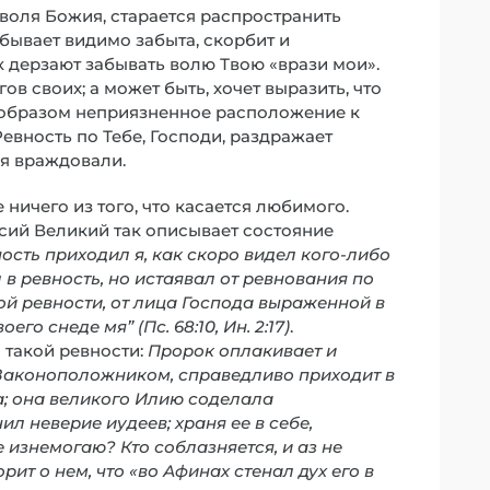
воля Божия, старается распространить
 бывает видимо забыта, скорбит и
к дерзают забывать волю Твою «врази мои».
ов своих; а может быть, хочет выразить, что
образом неприязненное расположение к
Ревность по Тебе, Господи, раздражает
ня враждовали.
ничего из того, что касается любимого.
асий Великий так описывает состояние
ость приходил я, как скоро видел кого-либо
в ревность, но истаявал от ревнования по
ой ревности, от лица Господа выраженной в
о снеде мя” (Пс. 68:10, Ин. 2:17)
.
такой ревности:
Пророк оплакивает и
 Законоположником, справедливо приходит в
а; она великого Илию соделала
 неверие иудеев; храня ее в себе,
 изнемогаю? Кто соблазняется, и аз не
рит о нем, что «во Афинах стенал дух его в