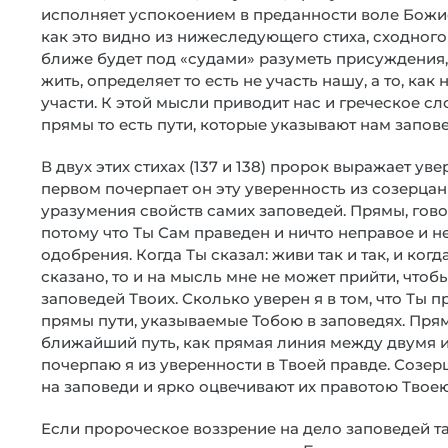
исполняет успокоением в преданности воле Божией
как это видно из нижеследующего стиха, сходног
ближе будет под «судами» разуметь присуждения,
жить, определяет то есть не участь нашу, а то, ка
участи. К этой мысли приводит нас и греческое сл
прямы то есть пути, которые указывают нам запове
В двух этих стихах (137 и 138) пророк выражает ув
первом почерпает он эту уверенность из созерцан
уразумения свойств самих заповедей. Прямы, говор
потому что Ты Сам праведен и ничто неправое и н
одобрения. Когда Ты сказал: живи так и так, и ког
сказано, то и на мысль мне не может прийти, чтоб
заповедей Твоих. Сколько уверен я в том, что Ты пр
прямы пути, указываемые Тобою в заповедях. Прям
ближайший путь, как прямая линия между двумя и
почерпаю я из уверенности в Твоей правде. Созе
на заповеди и ярко оцвечивают их правотою Твоею
Если пророческое воззрение на дело заповедей та