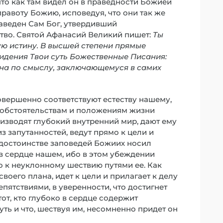
 что как там видел он в праведности Божией
правоту Божию, исповедуя, что они так же
аведен Сам Бог, утвердивший
тво. Святой Афанасий Великий пишет:
Ты
ую истину. В высшей степени прямые
идения Твои суть Божественные Писания:
ина по смыслу, заключающемуся в самих
овершенно соответствуют естеству нашему,
обстоятельствам и положениям жизни
изводят глубокий внутренний мир, дают ему
з запутанностей, ведут прямо к цели и
 достоинстве заповедей Божиих носил
 в сердце нашем, ибо в этом убеждении
 к неуклонному шествию путями ее. Как
воего плана, идет к цели и прилагает к делу
ятствиями, в уверенности, что достигнет
от, кто глубоко в сердце содержит
уть и что, шествуя им, несомненно придет он