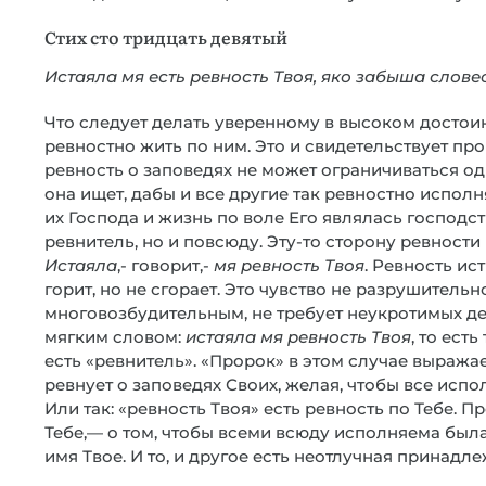
Стих сто тридцать девятый
Истаяла мя есть ревность Твоя, яко забыша слове
Что следует делать уверенному в высоком достои
ревностно жить по ним. Это и свидетельствует пр
ревность о заповедях не может ограничиваться 
она ищет, дабы и все другие так ревностно испол
их Господа и жизнь по воле Его являлась господст
ревнитель, но и повсюду. Эту-то сторону ревности
Истаяла
,- говорит,-
мя ревность Твоя
. Ревность ис
горит, но не сгорает. Это чувство не разрушительн
многовозбудительным, не требует неукротимых де
мягким словом:
истаяла мя ревность Твоя
, то ест
есть «ревнитель». «Пророк» в этом случае выража
ревнует о заповедях Своих, желая, чтобы все исполн
Или так: «ревность Твоя» есть ревность по Тебе. П
Тебе,— о том, чтобы всеми всюду исполняема была
имя Твое. И то, и другое есть неотлучная принадл