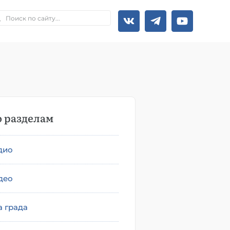
 разделам
дио
део
а града