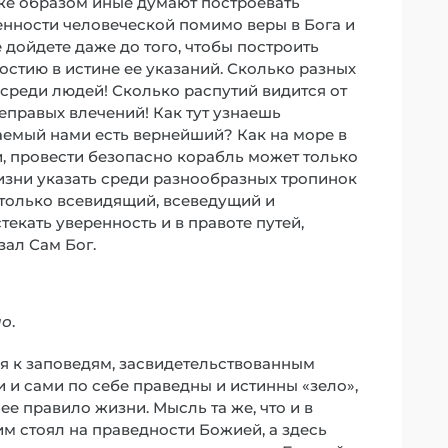
 же образом иные думают построевать
нности человеческой помимо веры в Бога и
 дойдете даже до того, чтобы построить
ностию в истине ее указаний. Сколько разных
среди людей! Сколько распутий видится от
еправых влечений! Как тут узнаешь
аемый нами есть вернейший? Как на море в
, провести безопасно корабль может только
изни указать среди разнообразных тропинок
 только всевидящий, всеведущий и
текать уверенность и в правоте путей,
зал Сам Бог.
ло
.
я к заповедям, засвидетельствованным
чи и сами по себе праведны и истинны «зело»,
 правило жизни. Мысль та же, что и в
м стоял на праведности Божией, а здесь