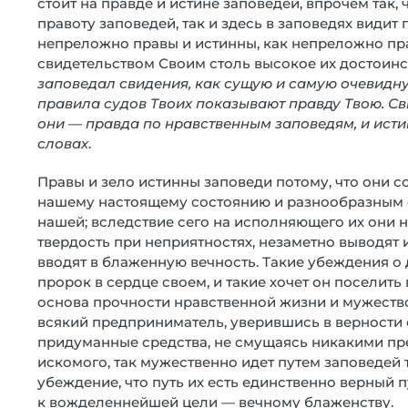
стоит на правде и истине заповедей, впрочем так,
правоту заповедей, так и здесь в заповедях видит 
непреложно правы и истинны, как непреложно пр
свидетельством Своим столь высокое их достоинс
заповедал свидения, как сущую и самую очевидн
правила судов Твоих показывают правду Твою. Св
они — правда по нравственным заповедям, и ист
словах
.
Правы и зело истинны заповеди потому, что они с
нашему настоящему состоянию и разнообразным 
нашей; вследствие сего на исполняющего их они н
твердость при неприятностях, незаметно выводят и
вводят в блаженную вечность. Такие убеждения о
пророк в сердце своем, и такие хочет он поселить
основа прочности нравственной жизни и мужество
всякий предприниматель, уверившись в верности с
придуманные средства, не смущаясь никакими преп
искомого, так мужественно идет путем заповедей т
убеждение, что путь их есть единственно верный п
к вожделеннейшей цели — вечному блаженству.