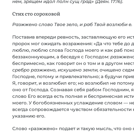
нем, зрящем идол полн сущ град» (Деян. 17:16)
.
Стих сто сороковой
Разжжено слово Твое зело, и раб Твой возлюби е.
Поставив впереди ревность, заставляющую его ист
пророк мог ожидать возражения: «Да что тебе до д
люблю, люблю слова Господа моего и как раб поко
беззаконнующим, а беседуя с Господом:
разжжено
беспримесно, как говорит он о том и в другом мес
сребро разжжено, искушено земли, очищено сед
Господне, потому и привлекательно; а будучи при
Я, говорит, и возлюбил его; но возлюбил не потому 
оно от Господа. Сознавая себя рабом Господним, я 
слово Его всегда есть полная и беспримесная ист
моего. У богобоязненных услаждение словом — не
всегда сопровождается чувством обязательности 
указанию его.
Слово «разжжено» подает и такую мысль, что оно 