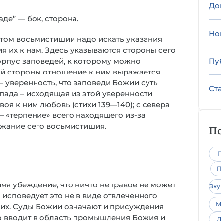
До
де” — бок, сторона.
Но
в этом восьмистишии надо искать указания
я их к нам. Здесь указываются стороны сего
орпус заповедей, к которому можно
Пу
ждой стороны отношение к ним выражается
 уверенность, что заповеди Божии суть
Ст
апада – исходящая из этой уверенности
воя к ним любовь (стихи 139—140); с севера
 — «терпение» всего находящего из-за
ржание сего восьмистишия.
По
П
П
ляя убеждение, что ничто неправое не может
Эк
о исповедует это не в виде отвлеченного
М
иих. Суды Божии означают и присуждения
это вводит в область промышления Божия и
Л